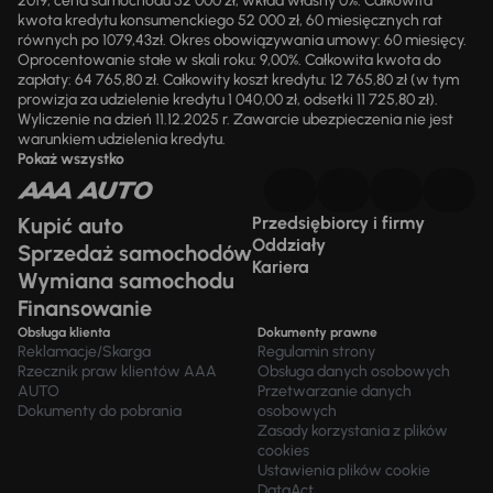
2019, cena samochodu 52 000 zł, wkład własny 0%. Całkowita
kwota kredytu konsumenckiego 52 000 zł, 60 miesięcznych rat
równych po 1079,43zł. Okres obowiązywania umowy: 60 miesięcy.
Oprocentowanie stałe w skali roku: 9,00%. Całkowita kwota do
zapłaty: 64 765,80 zł. Całkowity koszt kredytu: 12 765,80 zł (w tym
prowizja za udzielenie kredytu 1 040,00 zł, odsetki 11 725,80 zł).
Wyliczenie na dzień 11.12.2025 r. Zawarcie ubezpieczenia nie jest
warunkiem udzielenia kredytu.
Pokaż wszystko
Kupić auto
Przedsiębiorcy i firmy
Oddziały
Sprzedaż samochodów
Kariera
Wymiana samochodu
Finansowanie
Obsługa klienta
Dokumenty prawne
Reklamacje/Skarga
Regulamin strony
Rzecznik praw klientów AAA
Obsługa danych osobowych
AUTO
Przetwarzanie danych
Dokumenty do pobrania
osobowych
Zasady korzystania z plików
cookies
Ustawienia plików cookie
DataAct