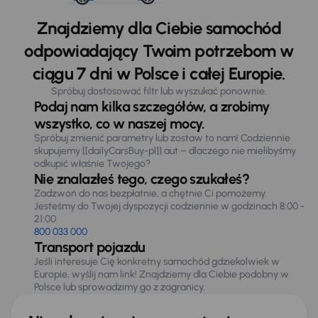
Znajdziemy dla Ciebie samochód
odpowiadający Twoim potrzebom w
ciągu 7 dni w Polsce i całej Europie.
Spróbuj dostosować filtr lub wyszukać ponownie.
Podaj nam kilka szczegółów, a zrobimy
wszystko, co w naszej mocy.
Spróbuj zmienić parametry lub zostaw to nam! Codziennie
skupujemy [[dailyCarsBuy-pl]] aut – dlaczego nie mielibyśmy
odkupić właśnie Twojego?
Nie znalazłeś tego, czego szukałeś?
Zadzwoń do nas bezpłatnie, a chętnie Ci pomożemy.
Jesteśmy do Twojej dyspozycji codziennie w godzinach 8:00 -
21:00
800 033 000
Transport pojazdu
Jeśli interesuje Cię konkretny samochód gdziekolwiek w
Europie, wyślij nam link! Znajdziemy dla Ciebie podobny w
Polsce lub sprowadzimy go z zagranicy.