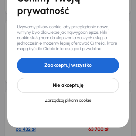
obniżką
74 500 zł
prywatność
82 400 zł
Używamy plików cookie, aby przeglądanie naszej
witryny było dla Ciebie jak najwygodniejsze. Pliki
Abarth 595
cookie służą nam do ulepszania naszych usług, a
2020
34 293 km
Benzyna
Turismo
121 kW
jednocześnie możemy lepiej oferować Ci treści, które
Turismo
mogą być dla Ciebie interesujące i przydatne.
Miesięczna rata
Cena promocyjna
od 405 zł
56 700 zł
Zaakceptuj wszystko
Cena
68 000 zł
Nie akceptuję
Zarządzaj plikami cookie
Abarth 595
2021
45 122 km
Benzyna
Turismo
121 kW
Książka serwisowa
Turismo
Miesięczna rata
Cena promocyjna
od 432 zł
63 700 zł