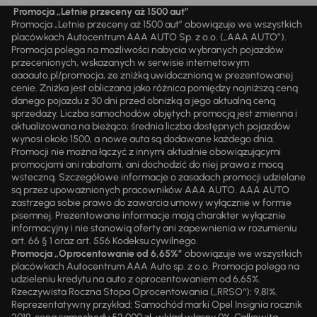
Promocja „Letnie przeceny aż 1500 aut”
Promocja „Letnie przeceny aż 1500 aut” obowiązuje we wszystkich
placówkach Autocentrum AAA AUTO Sp. z o.o. („AAA AUTO”).
Promocja polega na możliwości nabycia wybranych pojazdów
przecenionych, wskazanych w serwisie internetowym
aaaauto.pl/promocja, ze zniżką uwidocznioną w prezentowanej
cenie. Zniżka jest obliczana jako różnica pomiędzy najniższą ceną
danego pojazdu z 30 dni przed obniżką a jego aktualną ceną
sprzedaży. Liczba samochodów objętych promocją jest zmienna i
aktualizowana na bieżąco; średnia liczba dostępnych pojazdów
wynosi około 1500, a nowe auta są dodawane każdego dnia.
Promocji nie można łączyć z innymi aktualnie obowiązującymi
promocjami ani rabatami, ani dochodzić do niej prawa z mocą
wsteczną. Szczegółowe informacje o zasadach promocji udzielane
są przez upoważnionych pracowników AAA AUTO. AAA AUTO
zastrzega sobie prawo do zawarcia umowy wyłącznie w formie
pisemnej. Prezentowane informacje mają charakter wyłącznie
informacyjny i nie stanowią oferty ani zapewnienia w rozumieniu
art. 66 § 1 oraz art. 556 Kodeksu cywilnego.
Promocja „Oprocentowanie od 6,65%”
obowiązuje we wszystkich
placówkach Autocentrum AAA Auto sp. z o.o. Promocja polega na
udzieleniu kredytu na auto z oprocentowaniem od 6,65%.
Rzeczywista Roczna Stopa Oprocentowania („RRSO“): 9,81%.
Reprezentatywny przykład: Samochód marki Opel Insignia rocznik