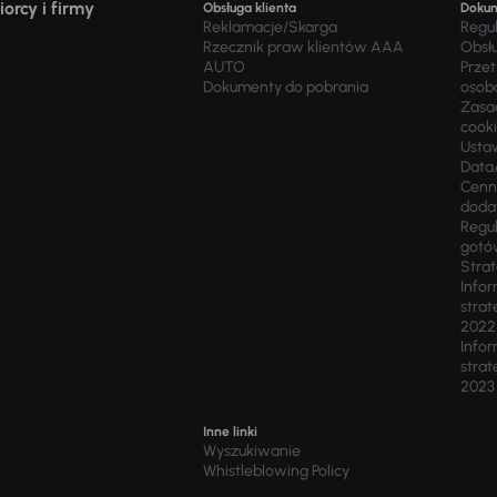
orcy i firmy
Obsługa klienta
Doku
Reklamacje/Skarga
Regu
Rzecznik praw klientów AAA
Obsł
AUTO
Prze
Dokumenty do pobrania
osob
Zasad
cook
Usta
Data
Cenn
doda
Regul
gotó
Stra
Infor
strat
2022
Infor
strat
2023
Inne linki
Wyszukiwanie
Whistleblowing Policy