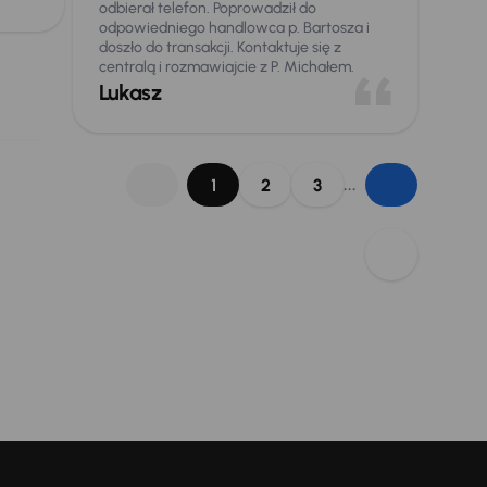
odbierał telefon. Poprowadził do
odpowiedniego handlowca p. Bartosza i
doszło do transakcji. Kontaktuje się z
centralą i rozmawiajcie z P. Michałem.
Lukasz
...
1
2
3