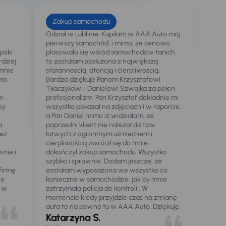
Zakup samochodu
Odział w Lublinie. Kupiłam w AAA Auto mój
pierwszy samochód, i mimo, że cenowo
póki
plasowało się wśród samochodów tanich
rdziej
to zostałam obsłużona z największą
 mnie
starannością, atencją i cierpliwością.
mo,
Bardzo dziękuję Panom Krzysztofowi
t
Tkaczykowi i Danielowi Szwajka za pełen
am
profesjonalizm. Pan Krzysztof dokładnie mi
by
wszystko pokazał na zdjęciach i w raporcie,
a Pan Daniel mimo iż widziałam, że
a
poprzedni klient nie należał do tzw.
też
łatwych z ogromnym uśmiechem i
cierpliwością zwrócił się do mnie i
nie i
dokończył zakup samochodu. Wszystko
szybko i sprawnie. Dodam jeszcze, że
 firmę
zostałam wyposażona we wszystko co
ie
konieczne w samochodzie, jak by mnie
o w
zatrzymała policja do kontroli . W
momencie kiedy przyjdzie czas na zmianę
auta to na pewno tu w AAA Auto. Dziękuję.
Katarzyna S.