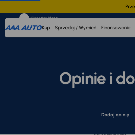
Prze
Blog
Nasi klienci
Kup
Sprzedaj / Wymień
Finansowanie
Opinie i d
Kategoria
Dodaj opinię
Wszystko
Komunikaty prasowe
Najnowsze artykuły