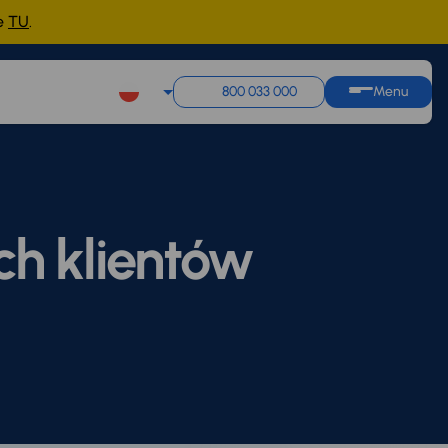
ne
TU
.
800 033 000
Menu
ch klientów