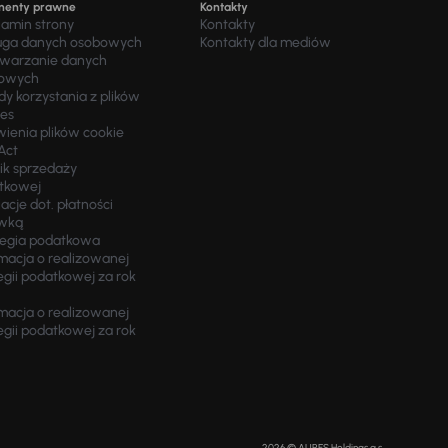
menty prawne
Kontakty
lamin strony
Kontakty
uga danych osobowych
Kontakty dla mediów
twarzanie danych
owych
y korzystania z plików
ies
wienia plików cookie
Act
ik sprzedaży
tkowej
acje dot. płatności
wką
tegia podatkowa
macja o realizowanej
egii podatkowej za rok
macja o realizowanej
egii podatkowej za rok
2026 © AURES Holdings a.s.