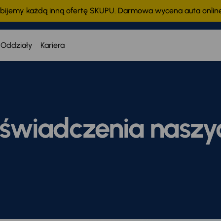
bijemy każdą inną ofertę SKUPU. Darmowa wycena auta onli
Oddziały
Kariera
oświadczenia naszy