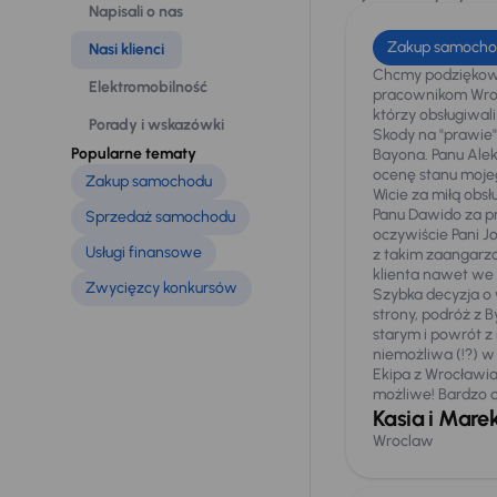
Napisali o nas
Zakup samocho
Nasi klienci
Chcmy podziękow
Elektromobilność
pracownikom Wro
którzy obsługiwal
Porady i wskazówki
Skody na "prawie
Popularne tematy
Bayona. Panu Ale
ocenę stanu mojeg
Zakup samochodu
Wicie za miłą obsł
Panu Dawido za pr
Sprzedaż samochodu
oczywiście Pani Jo
Usługi finansowe
z takim zaangarz
klienta nawet we s
Zwycięzcy konkursów
Szybka decyzja o 
strony, podróż z 
starym i powrót 
niemożliwa (!?) w 
Ekipa z Wrocławia
możliwe! Bardzo 
Kasia i Mare
Wroclaw