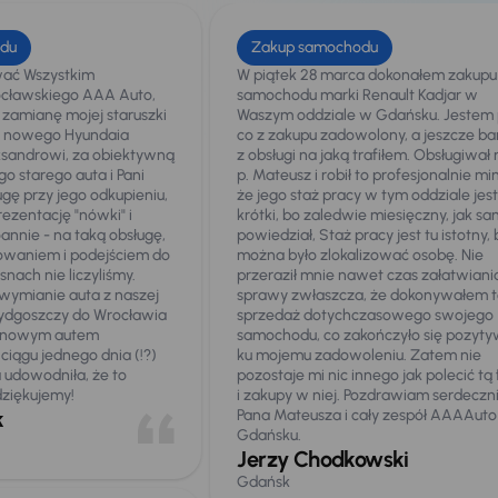
du
Zakup samochodu
ać Wszystkim
W piątek 28 marca dokonałem zakupu
cławskiego AAA Auto,
samochodu marki Renault Kadjar w
i zamianę mojej staruszki
Waszym oddziale w Gdańsku. Jestem 
" nowego Hyundaia
co z zakupu zadowolony, a jeszcze ba
ksandrowi, za obiektywną
z obsługi na jaką trafiłem. Obsługiwał
o starego auta i Pani
p. Mateusz i robił to profesjonalnie mi
ugę przy jego odkupieniu,
że jego staż pracy w tym oddziale jes
ezentację "nówki" i
krótki, bo zaledwie miesięczny, jak s
annie - na taką obsługę,
powiedział, Staż pracy jest tu istotny, 
owaniem i podejściem do
można było zlokalizować osobę. Nie
nach nie liczyliśmy.
przeraził mnie nawet czas załatwiani
wymianie auta z naszej
sprawy zwłaszcza, że dokonywałem 
Bydgoszczy do Wrocławia
sprzedaż dotychczasowego swojego
z nowym autem
samochodu, co zakończyło się pozytyw
ciągu jednego dnia (!?)
ku mojemu zadowoleniu. Zatem nie
 udowodniła, że to
pozostaje mi nic innego jak polecić tą
dziękujemy!
i zakupy w niej. Pozdrawiam serdeczn
k
Pana Mateusza i cały zespół AAAAut
Gdańsku.
Jerzy Chodkowski
Gdańsk