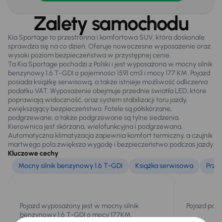
Zamek centralny
Zalety samochodu
Kia Sportage to przestronna i komfortowa SUV, która doskonale
sprawdza się na co dzień. Oferuje nowoczesne wyposażenie oraz
Na zewnątrz
wysoki poziom bezpieczeństwa w przystępnej cenie.
Automatyczne swiatla dzienne
Ta Kia Sportage pochodzi z Polski i jest wyposażona w mocny silnik
benzynowy 1.6 T-GDI o pojemności 1591 cm3 i mocy 177 KM. Pojazd
Bezkluczowe otwieranie auta
posiada książkę serwisową, a także istnieje możliwość odliczenia
podatku VAT. Wyposażenie obejmuje przednie światła LED, które
Czujniki parkowania prz. i tył
poprawiają widoczność, oraz system stabilizacji toru jazdy,
zwiększający bezpieczeństwo. Fotele są półskórzane,
Dzienne swiatla LED
podgrzewane, a także podgrzewane są tylne siedzenia.
Kierownica jest skórzana, wielofunkcyjna i podgrzewana.
Elektr. składane lusterka
Automatyczna klimatyzacja zapewnia komfort termiczny, a czujnik
martwego pola zwiększa wygodę i bezpieczeństwo podczas jazdy.
Elektryczne lusterka
Kluczowe cechy
Mocny silnik benzynowy 1.6 T-GDI
Książka serwisowa
Prze
Oryginalne Alufelgi
Przednie światła LED
Relingi dachowe
Pojazd wyposażony jest w mocny silnik
Pojazd posi
benzynowy 1.6 T-GDI o mocy 177KM.
Światła przeciwmgielne