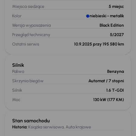
Miejsca siedzące
5
miejsc
Kolor
niebieski
- metalik
Wersja wyposażenia
Black Edition
Przegląd techniczny
5/2027
Ostatni serwis
10.9.2025 przy 195 580 km
Silnik
Paliwo
Benzyna
Skrzynia biegów
Automat
/ 7 stopni
Silnik
1.6 T-GDI
Moc
130 kW
(177 KM)
Stan samochodu
Historia:
Książka serwisowa, Auta krajowe