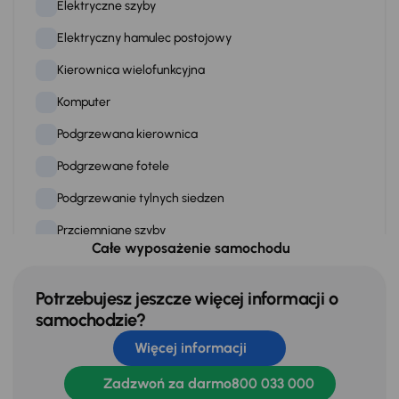
Elektryczne szyby
Elektryczny hamulec postojowy
Kierownica wielofunkcyjna
Komputer
Podgrzewana kierownica
Podgrzewane fotele
Podgrzewanie tylnych siedzen
Przciemniane szyby
Całe wyposażenie samochodu
Skórzana kierownica
Stereo
Potrzebujesz jeszcze więcej informacji o
samochodzie?
Stop Start systém
Więcej informacji
Tempomat
Zadzwoń za darmo
800 033 000
WSP. KIEROWNICY