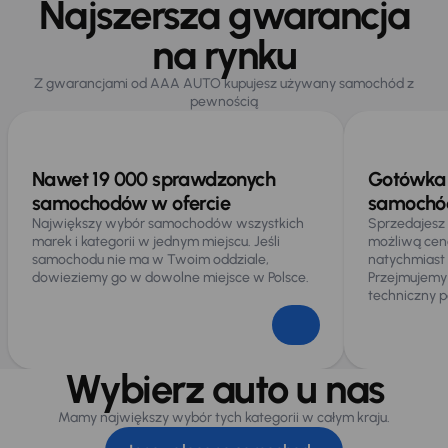
Najszersza gwarancja
na rynku
Z gwarancjami od AAA AUTO kupujesz używany samochód z
pewnością
Nawet 19 000 sprawdzonych
Gotówka 
samochodów w ofercie
samochód
Największy wybór samochodów wszystkich
Sprzedajesz
marek i kategorii w jednym miejscu. Jeśli
możliwą cen
samochodu nie ma w Twoim oddziale,
natychmiast
dowieziemy go w dowolne miejsce w Polsce.
Przejmujemy
techniczny p
Wybierz auto u nas
Mamy największy wybór tych kategorii w całym kraju.