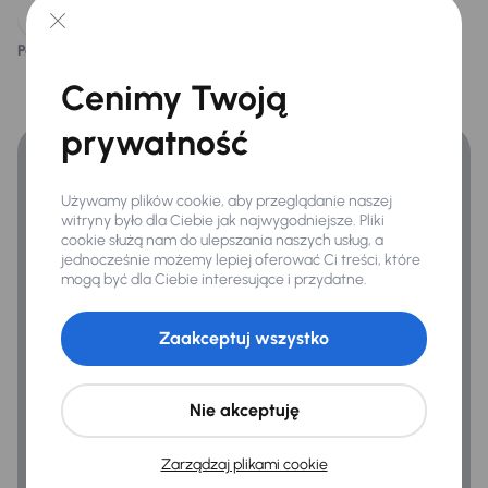
Tylne swiatla LED
Podoba ci się ten opis?
Tak
Nie
Finansowanie
Cenimy Twoją
Extra
Zyskaj lepsze warunki finansowania niż v banku.
prywatność
Czujnik deszczu
Kamera cofania
Używamy plików cookie, aby przeglądanie naszej
witryny było dla Ciebie jak najwygodniejsze. Pliki
cookie służą nam do ulepszania naszych usług, a
Infotainment
jednocześnie możemy lepiej oferować Ci treści, które
mogą być dla Ciebie interesujące i przydatne.
Android Auto
Apple CarPlay
Zaakceptuj wszystko
Bluetooth
MirrorLink
Nie akceptuję
Nawigacja
Zarządzaj plikami cookie
System sterowania głosem