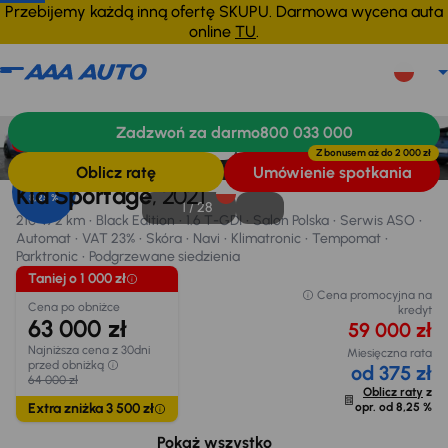
Przebijemy każdą inną ofertę SKUPU. Darmowa wycena auta
online
TU
.
Kia Sportage
2021
210 472 km
Zadzwoń za darmo
800 033 000
Informacje
Wyposażenie
Zalety samochodu
Finansowanie
Taniej o 1 000 zł
Z bonusem aż do
2 000 zł
Oblicz ratę
Umówienie spotkania
Opr. od
Kia Sportage
, 2021
8,25 %
1 /
28
210 472 km
Black Edition
1.6 T-GDI
Salon Polska
Serwis ASO
Automat
VAT 23%
Skóra
Navi
Klimatronic
Tempomat
Parktronic
Podgrzewane siedzienia
Taniej o 1 000 zł
Cena promocyjna na
Cena po obniżce
kredyt
63 000 zł
59 000 zł
Najniższa cena z 30dni
Miesięczna rata
przed obniżką
od 375 zł
64 000 zł
Oblicz raty
z
Extra zniżka 3 500 zł
opr. od
8,25 %
Możliwe odliczenie podatku VAT
11 782 zł
Pokaż wszystko