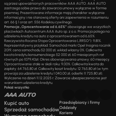
są przez upoważnionych pracowników AAA AUTO. AAA AUTO
zastrzega sobie prawo do zawarcia umowy wyłącznie w formie
pisemnej. Prezentowane informacje mają charakter wyłącznie
informacyjny i nie stanowią oferty ani zapewnienia w rozumieniu
art. 66 § 1 oraz art. 556 Kodeksu cywilnego.
Promocja „Oprocentowanie od 6,65%”
obowiązuje we wszystkich
placówkach Autocentrum AAA Auto sp. z o.o. Promocja polega na
udzieleniu kredytu na auto z oprocentowaniem od 6,65%.
Rzeczywista Roczna Stopa Oprocentowania („RRSO“): 9,81%.
Reprezentatywny przykład: Samochód marki Opel Insignia rocznik
2019, cena samochodu 52 000 zł, wkład własny 0%. Całkowita
kwota kredytu konsumenckiego 52 000 zł, 60 miesięcznych rat
równych po 1079,43zł. Okres obowiązywania umowy: 60 miesięcy.
Oprocentowanie stałe w skali roku: 9,00%. Całkowita kwota do
zapłaty: 64 765,80 zł. Całkowity koszt kredytu: 12 765,80 zł (w tym
prowizja za udzielenie kredytu 1 040,00 zł, odsetki 11 725,80 zł).
Wyliczenie na dzień 11.12.2025 r. Zawarcie ubezpieczenia nie jest
warunkiem udzielenia kredytu.
Pokaż wszystko
Kupić auto
Przedsiębiorcy i firmy
Oddziały
Sprzedaż samochodów
Kariera