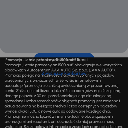
Inni zadowoleni klienci
Promocja „Letnie przeceny aż 1500 aut”
Promocja „Letnie przeceny aż 1500 aut” obowiązuje we wszystkich
placówkach Autocentrum AAA AUTO Sp. z o.o. („AAA AUTO”).
Zwycięzcy konkursów
Promocja polega na możliwości nabycia wybranych pojazdów
przecenionych, wskazanych w serwisie internetowym
aaaauto.pl/promocja, ze zniżką uwidocznioną w prezentowanej
cenie. Zniżka jest obliczana jako różnica pomiędzy najniższą ceną
danego pojazdu z 30 dni przed obniżką a jego aktualną ceną
sprzedaży. Liczba samochodów objętych promocją jest zmienna i
aktualizowana na bieżąco; średnia liczba dostępnych pojazdów
wynosi około 1500, a nowe auta są dodawane każdego dnia.
Promocji nie można łączyć z innymi aktualnie obowiązującymi
promocjami ani rabatami, ani dochodzić do niej prawa z mocą
wsteczną. Szczegółowe informacje o zasadach promocji udzielane