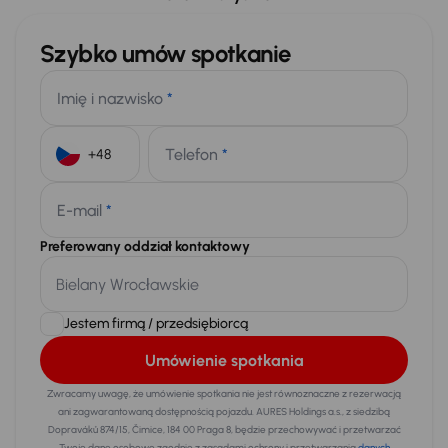
Szybko umów spotkanie
Imię i nazwisko
*
Telefon
*
+48
E-mail
*
Preferowany oddział kontaktowy
Jestem firmą / przedsiębiorcą
Umówienie spotkania
Zwracamy uwagę, że umówienie spotkania nie jest równoznaczne z rezerwacją
ani zagwarantowaną dostępnością pojazdu. AURES Holdings a.s., z siedzibą
Dopraváků 874/15, Čimice, 184 00 Praga 8, będzie przechowywać i przetwarzać
Twoje dane osobowe zgodnie z zasadami ochrony i przetwarzania
danych