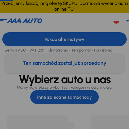
Przebijemy każdą inną ofertę SKUPU. Darmowa wycena auta
online
TU
.
Kia Sportage
2022
76 411 km
Kia Sportage
, 2022
Pokaż alternatywy
Sprzedane
76 411 km
Access
1.6 T-GDI
Salon Polska
1. Właściciel
Serwis ASO
VAT 23%
Klimatronic
Tempomat
Parktronic
Ten samochód został już sprzedany
Wybierz auto u nas
Mamy największy wybór tych kategorii w całym kraju.
Inne zalecane samochody