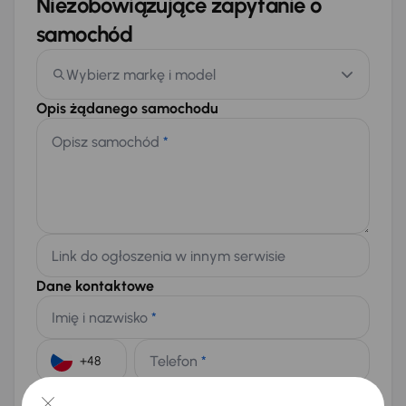
Niezobowiązujące zapytanie o
samochód
Wybierz markę i model
Opis żądanego samochodu
Opisz samochód
*
Link do ogłoszenia w innym serwisie
Dane kontaktowe
Imię i nazwisko
*
Telefon
*
+48
E-mail
*