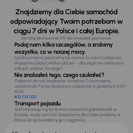
Znajdziemy dla Ciebie samochód
odpowiadający Twoim potrzebom w
ciągu 7 dni w Polsce i całej Europie.
Spróbuj dostosować filtr lub wyszukać ponownie.
Podaj nam kilka szczegółów, a zrobimy
wszystko, co w naszej mocy.
Spróbuj zmienić parametry lub zostaw to nam! Codziennie
skupujemy [[dailyCarsBuy-pl]] aut – dlaczego nie mielibyśmy
odkupić właśnie Twojego?
Nie znalazłeś tego, czego szukałeś?
Zadzwoń do nas bezpłatnie, a chętnie Ci pomożemy.
Jesteśmy do Twojej dyspozycji codziennie w godzinach 8:00 -
21:00
800 033 000
Transport pojazdu
Jeśli interesuje Cię konkretny samochód gdziekolwiek w
Europie, wyślij nam link! Znajdziemy dla Ciebie podobny w
Polsce lub sprowadzimy go z zagranicy.