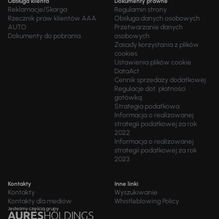
Obsługa klienta
Dokumenty prawne
Reklamacje/Skarga
Regulamin strony
Rzecznik praw klientów AAA
Obsługa danych osobowych
AUTO
Przetwarzanie danych
Dokumenty do pobrania
osobowych
Zasady korzystania z plików
cookies
Ustawienia plików cookie
DataAct
Cennik sprzedaży dodatkowej
Regulacje dot. płatności
gotówką
Strategia podatkowa
Informacja o realizowanej
strategii podatkowej za rok
2022
Informacja o realizowanej
strategii podatkowej za rok
2023
Kontakty
Inne linki
Kontakty
Wyszukiwanie
Kontakty dla mediów
Whistleblowing Policy
Jesteśmy częścią grupy