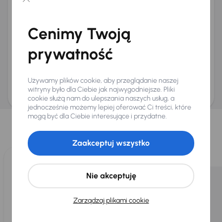
Chcę otrzymywać informacje o ofertach rabatowych
Na e-mail
(opcjonalnie)
Cenimy Twoją
Na numer telefonu
(opcjonalnie)
prywatność
Wyślij zapytanie
Zwracamy uwagę, że umówienie spotkania nie jest równoznaczne z rezerwacją
ani zagwarantowaną dostępnością pojazdu. AURES Holdings a.s., z siedzibą
Używamy plików cookie, aby przeglądanie naszej
Dopraváků 874/15, Čimice, 184 00 Praga 8, będzie przechowywać i przetwarzać
Twoje dane osobowe zgodnie z zasadami ochrony i przetwarzania
danych
witryny było dla Ciebie jak najwygodniejsze. Pliki
osobowych
.
cookie służą nam do ulepszania naszych usług, a
jednocześnie możemy lepiej oferować Ci treści, które
Wybraliśmy dla Ciebie
mogą być dla Ciebie interesujące i przydatne.
Wybieramy dla Ciebie
najlepsze pojazdy
z naszej oferty. Kupimy
dla Ciebie
do 400 pojazdów
każdego dnia.
Zaakceptuj wszystko
Nie akceptuję
Zarządzaj plikami cookie