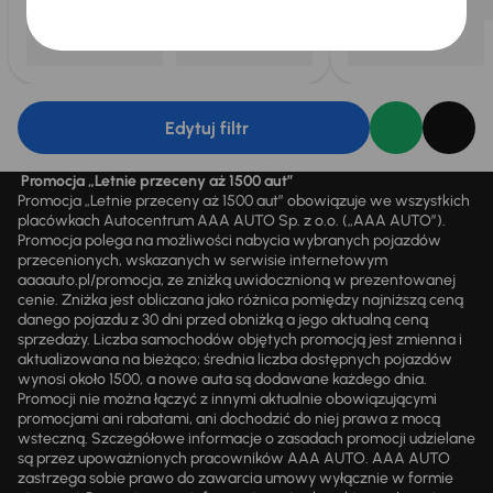
Edytuj filtr
Promocja „Letnie przeceny aż 1500 aut”
Promocja „Letnie przeceny aż 1500 aut” obowiązuje we wszystkich
placówkach Autocentrum AAA AUTO Sp. z o.o. („AAA AUTO”).
Promocja polega na możliwości nabycia wybranych pojazdów
przecenionych, wskazanych w serwisie internetowym
aaaauto.pl/promocja, ze zniżką uwidocznioną w prezentowanej
cenie. Zniżka jest obliczana jako różnica pomiędzy najniższą ceną
danego pojazdu z 30 dni przed obniżką a jego aktualną ceną
sprzedaży. Liczba samochodów objętych promocją jest zmienna i
aktualizowana na bieżąco; średnia liczba dostępnych pojazdów
wynosi około 1500, a nowe auta są dodawane każdego dnia.
Promocji nie można łączyć z innymi aktualnie obowiązującymi
promocjami ani rabatami, ani dochodzić do niej prawa z mocą
wsteczną. Szczegółowe informacje o zasadach promocji udzielane
są przez upoważnionych pracowników AAA AUTO. AAA AUTO
zastrzega sobie prawo do zawarcia umowy wyłącznie w formie