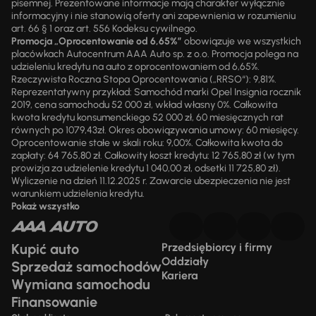
pisemnej. Prezentowane informacje mają charakter wyłącznie
informacyjny i nie stanowią oferty ani zapewnienia w rozumieniu
art. 66 § 1 oraz art. 556 Kodeksu cywilnego.
Promocja „Oprocentowanie od 6,65%”
obowiązuje we wszystkich
placówkach Autocentrum AAA Auto sp. z o.o. Promocja polega na
udzieleniu kredytu na auto z oprocentowaniem od 6,65%.
Rzeczywista Roczna Stopa Oprocentowania („RRSO“): 9,81%.
Reprezentatywny przykład: Samochód marki Opel Insignia rocznik
2019, cena samochodu 52 000 zł, wkład własny 0%. Całkowita
kwota kredytu konsumenckiego 52 000 zł, 60 miesięcznych rat
równych po 1079,43zł. Okres obowiązywania umowy: 60 miesięcy.
Oprocentowanie stałe w skali roku: 9,00%. Całkowita kwota do
zapłaty: 64 765,80 zł. Całkowity koszt kredytu: 12 765,80 zł (w tym
prowizja za udzielenie kredytu 1 040,00 zł, odsetki 11 725,80 zł).
Wyliczenie na dzień 11.12.2025 r. Zawarcie ubezpieczenia nie jest
warunkiem udzielenia kredytu.
Pokaż wszystko
Kupić auto
Przedsiębiorcy i firmy
Oddziały
Sprzedaż samochodów
Kariera
Wymiana samochodu
Finansowanie