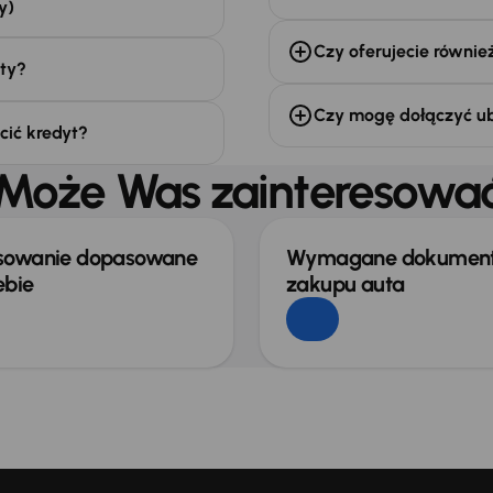
y)
Czy oferujecie równie
aty?
Czy mogę dołączyć ub
cić kredyt?
Może Was zainteresowa
sowanie dopasowane
Wymagane dokument
ebie
zakupu auta