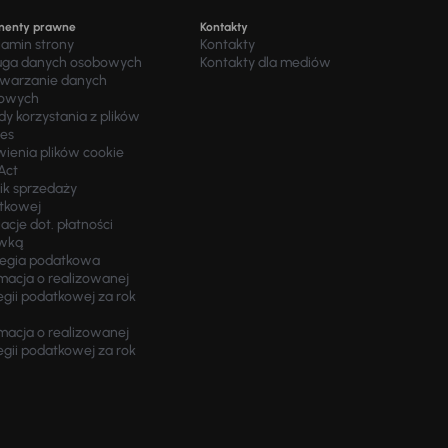
menty prawne
Kontakty
lamin strony
Kontakty
uga danych osobowych
Kontakty dla mediów
twarzanie danych
owych
y korzystania z plików
ies
wienia plików cookie
Act
ik sprzedaży
tkowej
acje dot. płatności
wką
tegia podatkowa
macja o realizowanej
egii podatkowej za rok
macja o realizowanej
egii podatkowej za rok