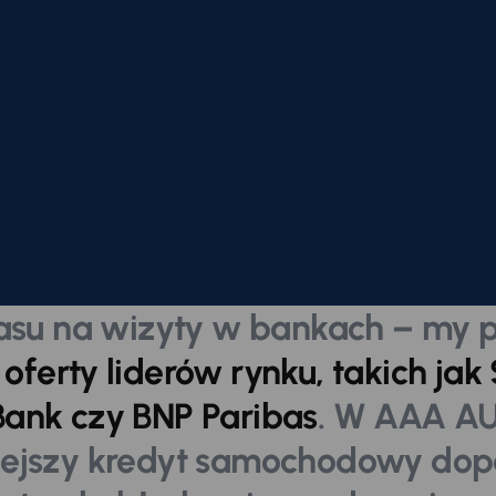
czasu na wizyty w bankach – my
 oferty liderów rynku, takich ja
ank czy BNP Paribas
. W AAA A
niejszy kredyt samochodowy do