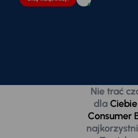
Nie trać 
dla
Ciebie
Consumer B
najkorzyst