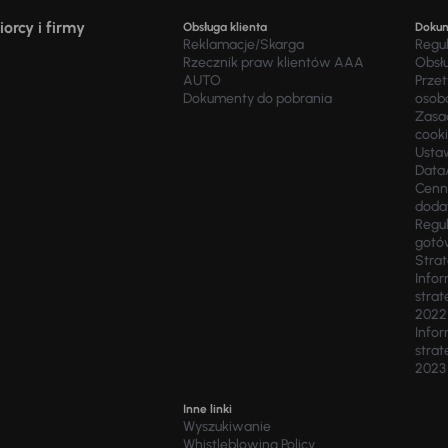
orcy i firmy
Obsługa klienta
Doku
Reklamacje/Skarga
Regu
Rzecznik praw klientów AAA
Obsł
AUTO
Prze
Dokumenty do pobrania
osob
Zasad
cook
Usta
Data
Cenn
doda
Regul
gotó
Stra
Infor
strat
2022
Infor
strat
2023
Inne linki
Wyszukiwanie
Whistleblowing Policy