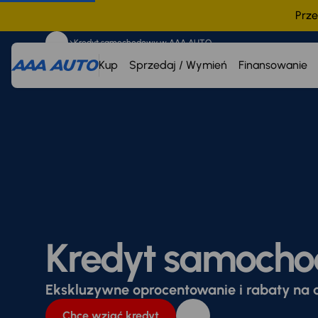
Prze
Kredyt samochodowy w AAA AUTO
Kup
Sprzedaj / Wymień
Finansowanie
Kredyt samoch
Ekskluzywne oprocentowanie i rabaty na 
Chcę wziąć kredyt