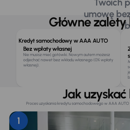
Twoich p
umowę bez 
Główne zalet
b
Kredyt samochodowy w AAA AUTO
Główne ko
Bez wpłaty własnej
Nie musisz mieć gotówki. Nowym autem możesz
odjechać nawet bez wkładu własnego (0% wpłaty
M
własnej).
s
j
b
Jak uzyska
Proces uzyskania kredytu samochodowego w AAA AUTO zost
1