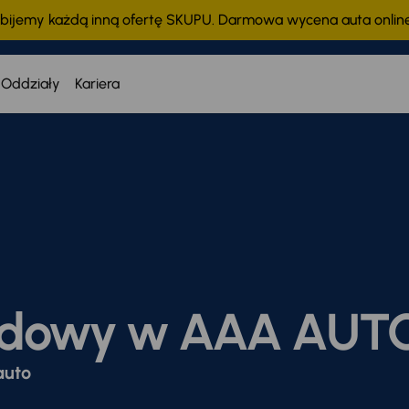
bijemy każdą inną ofertę SKUPU. Darmowa wycena auta onli
Oddziały
Kariera
odowy w AAA AUT
auto