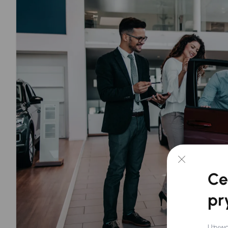
Ce
pr
Używam