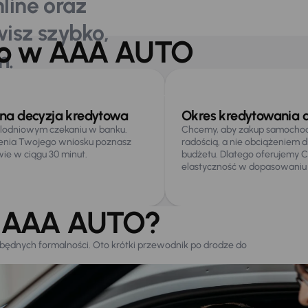
line oraz
isz szybko,
go w AAA AUTO
m.
Was zainteresować
Chcę wziąć kredyt
na decyzja kredytowa
Okres kredytowania d
lodniowym czekaniu w banku.
Chcemy, aby zakup samochodu
enia Twojego wniosku poznasz
radością, a nie obciążeniem
ie w ciągu 30 minut.
budżetu. Dlatego oferujemy 
elastyczność w dopasowaniu
w AAA AUTO?
będnych formalności. Oto krótki przewodnik po drodze do