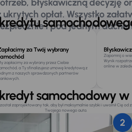
otrzeb, błyskawiczną decyzję on
ukrytych opłat. Wszystko załatw
y kredytu samochodowe
ezpiecznie i pod jednym dache
rzyści
Jak uzyskać kredyt
Kalkulator rat
Często nas pytacie
Może 
Zapłacimy za Twój wybrany
Błyskawicz
samochód
Zapomnij o wie
Wynik rozpatrz
y zapłacimy za wybrany przez Ciebie
online w zaledw
amochód, a Ty sfinalizujesz umowę kredytową z
ednym z naszych sprawdzonych partnerów
ankowych.
ć kredyt samochodowy 
ał zaprojektowany tak, aby był maksymalnie szybki i uwolnił Cię od z
Twojego nowego auta.
2