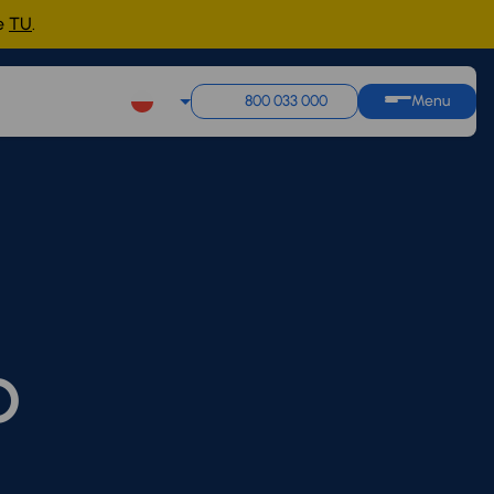
ne
TU
.
800 033 000
Menu
O