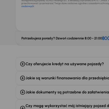
dostępnością pojazdu. AURES Holdings a.s., z siedzibą Dopraváků 874/15, Čimice, 
przechowywać i przetwarzać Twoje dane osobowe zgodnie z zasadami ochrony
osobowych
.
80
Potrzebujesz porady? Dzwoń codziennie 8:00 - 21:00
Czy oferujecie kredyt na używane pojazdy?
Jakie są warunki finansowania dla przedsiębi
Jakie dokumenty są potrzebne do załatwienia
Czy mogę wykorzystać mój istniejący pojazd 