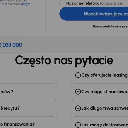
184 00 Praga 8, będzie
Na numer telefonu
(opcjonalnie)
 i przetwarzania
danych
Niezobowiązujące z
Reprezentatywny prz
0 033 000
Często nas pytacie
Czy oferujecie leasing
orców?
Czy mogę sfinansowa
 kredytu?
Jak długo trwa zatwi
do finansowania?
Jak mogę dostosować 