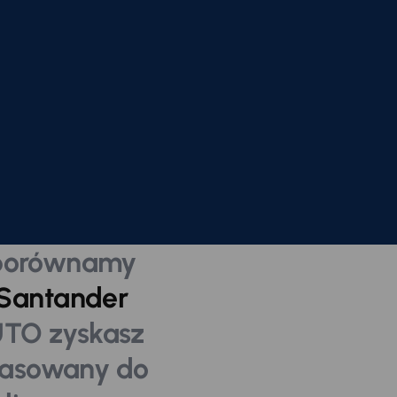
 porównamy
k Santander
UTO zyskasz
pasowany do