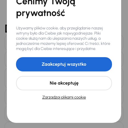
Cenimy Twoją
prywatność
Dokumenty do pobrania
Używamy plików cookie, aby przeglądanie naszej
witryny było dla Ciebie jak najwygodniejsze. Pliki
cookie służą nam do ulepszania naszych usług, a
Zgoda na przetwarzanie danych osobowych
jednocześnie możemy lepiej oferować Ci treści, które
mogą być dla Ciebie interesujące i przydatne.
Informacja o przetwarzaniu danych osobowych
Zaakceptuj wszystko
Pełnomocnictwo skup sprzedaż spółka
handlowa (wpisana do KRS)
Nie akceptuję
Pełnomocnictwo_skup_sprzedaż osoba fizyczna
Zarządzaj plikami cookie
Pełnomocnictwo_skup_sprzedaż spółka cywilna