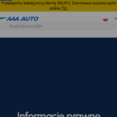
Przebijemy każdą inną ofertę SKUPU. Darmowa wycena auta
online
TU
.
Informacje prawne