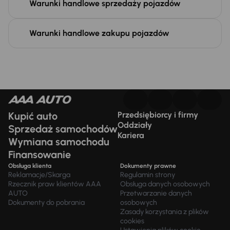
Warunki handlowe sprzedaży pojazdów
Warunki handlowe zakupu pojazdów
Kupić auto
Przedsiębiorcy i firmy
Oddziały
Sprzedaż samochodów
Kariera
Wymiana samochodu
Finansowanie
Obsługa klienta
Dokumenty prawne
Reklamacje/Skarga
Regulamin strony
Rzecznik praw klientów AAA
Obsługa danych osobowych
AUTO
Przetwarzanie danych
Dokumenty do pobrania
osobowych
Zasady korzystania z plików
cookies