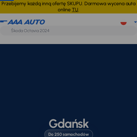
Przebijemy każdą inną ofertę SKUPU. Darmowa wycena auta
online
TU
.
Gdańsk
Do 250 samochodów