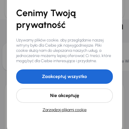
Zajętość oddziału
Cenimy Twoją
Na oddziale dostępnych
prywatność
jest
Używamy plików cookie, aby przeglądanie naszej
witryny było dla Ciebie jak najwygodniejsze. Pliki
cookie służą nam do ulepszania naszych usług, a
jednocześnie możemy lepiej oferować Ci treści, które
mogą być dla Ciebie interesujące i przydatne.
Blisko 250 aut na placu
Bezpłatne Wi
Informacje o oddziale
Zaakceptuj wszystko
AAA AUTO Gdańsk
oferuje
blisko 250 aut na placu
oraz
Nie akceptuję
szeroki wybór innych sprawdzonych samochodów z
dożywotnią gwarancją pochodzenia i certyfikatem
przebiegu wraz z gwarancją
36 miesięcy
. Jeśli nie
Zarządzaj plikami cookie
wybierzesz auta bezpośrednio na miejscu, z naszej sieci
liczącej
19 000 samochodów
chętnie sprowadzimy
dowolny model na jazdę próbną bezpośrednio do Gdańska.
W naszym salonie załatwisz wszystko pod jednym dachem