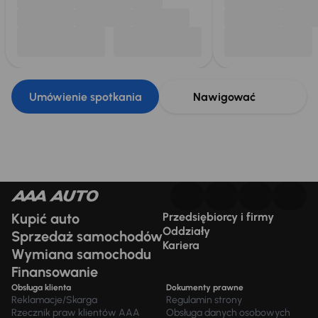
Umówienie spotkania
Nawigować
Kupić auto
Przedsiębiorcy i firmy
Oddziały
Sprzedaż samochodów
Kariera
Wymiana samochodu
Finansowanie
Obsługa klienta
Dokumenty prawne
Reklamacje/Skarga
Regulamin strony
Rzecznik praw klientów AAA
Obsługa danych osobowych