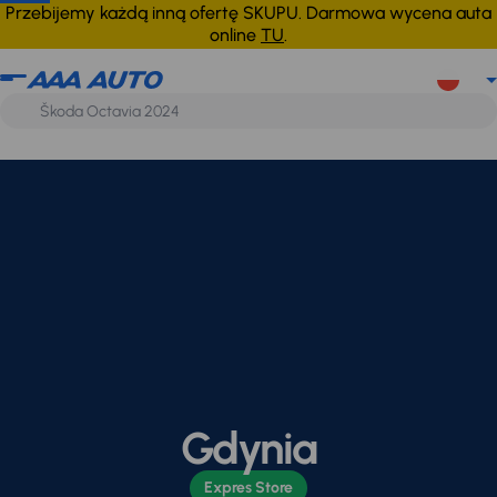
Przebijemy każdą inną ofertę SKUPU. Darmowa wycena auta
online
TU
.
Gdynia
Expres Store