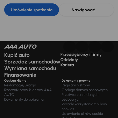
Umówienie spotkania
Nawigować
Kupić auto
Przedsiębiorcy i firmy
Oddziały
Sprzedaż samochodów
Kariera
Wymiana samochodu
Finansowanie
Obsługa klienta
Dokumenty prawne
Reklamacje/Skarga
Regulamin strony
Rzecznik praw klientów AAA
Obsługa danych osobowych
AUTO
Przetwarzanie danych
Dokumenty do pobrania
osobowych
Zasady korzystania z plików
cookies
Ustawienia plików cookie