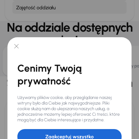
Zajętość oddziału
Na oddziale dostępnych
jest
Cenimy Twoją
Bezpłatne WiFi
Bezpłatny p
prywatność
Specjalistyczne centrum
dla
Używamy plików cookie, aby przeglądanie naszej
witryny było dla Ciebie jak najwygodniejsze. Pliki
cookie służą nam do ulepszania naszych usług, a
jednocześnie możemy lepiej oferować Ci treści, które
mogą być dla Ciebie interesujące i przydatne.
Ekspresowy skup i sprzedaż samochodów
Bezpłatnie i od ręki wycenimy Twój samochód. Teraz bonus
Zaakceptuj wszystko