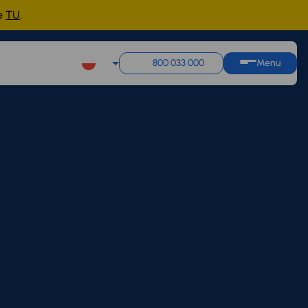
ne
TU
.
800 033 000
Menu