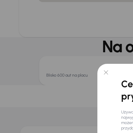
Na o
Blisko 600 aut na placu
Ce
pr
I
Używam
najwyg
możemy
przyd