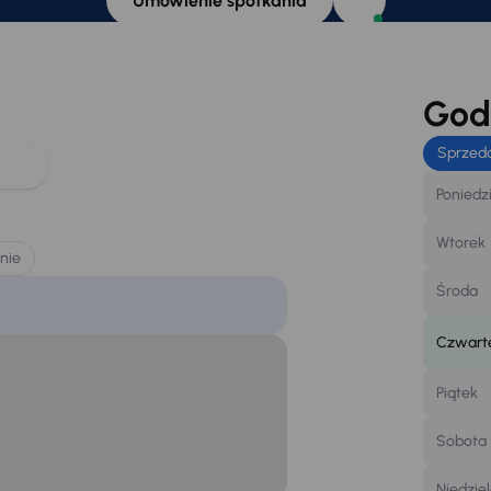
Umówienie spotkania
Godz
Sprzed
Poniedz
Wtorek
nie
Środa
Czwart
Piątek
Sobota
Niedzie