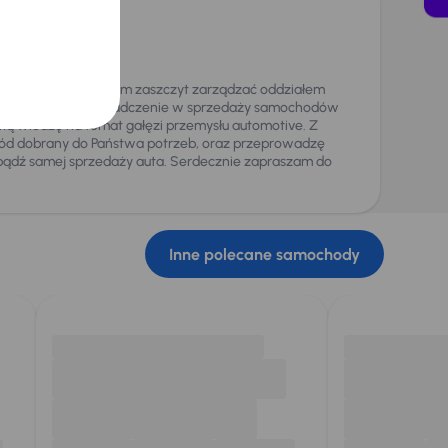
owicz
z, od niedawna mam zaszczyt zarządzać oddziałem
osiadam duże doświadczenie w sprzedaży samochodów
ą wiedzę na temat gałęzi przemysłu automotive. Z
d dobrany do Państwa potrzeb, oraz przeprowadzę
bądź samej sprzedaży auta. Serdecznie zapraszam do
Inne polecane samochody