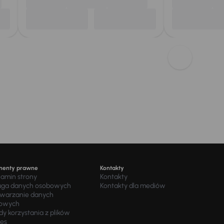
menty prawne
Kontakty
lamin strony
Kontakty
uga danych osobowych
Kontakty dla mediów
twarzanie danych
owych
y korzystania z plików
ies