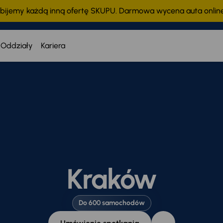
bijemy każdą inną ofertę SKUPU. Darmowa wycena auta onli
Oddziały
Kariera
Kraków
Do 600 samochodów