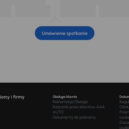
Umówienie spotkania
orcy i firmy
Obsługa klienta
Doku
Reklamacje/Skarga
Regu
Rzecznik praw klientów AAA
Obsł
AUTO
Prze
Dokumenty do pobrania
osob
Zasad
cook