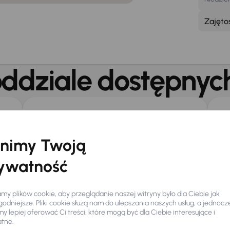
Zajęto
ddziale dostępnych
Bezpłatne WiFi
Be
nimy Twoją
Galeria
ywatność
nformacje o oddzia
y plików cookie, aby przeglądanie naszej witryny było dla Ciebie jak
odniejsze. Pliki cookie służą nam do ulepszania naszych usług, a jednocz
 lepiej oferować Ci treści, które mogą być dla Ciebie interesujące i
atne.