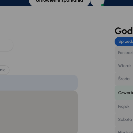
Umówienie spotkania
Godz
Sprzed
Poniedz
Wtorek
nie
Środa
Czwart
Piątek
Sobota
Niedzie