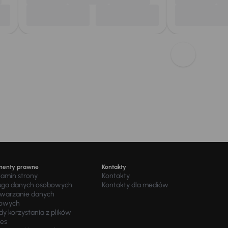
menty prawne
Kontakty
lamin strony
Kontakty
uga danych osobowych
Kontakty dla mediów
twarzanie danych
owych
y korzystania z plików
ies