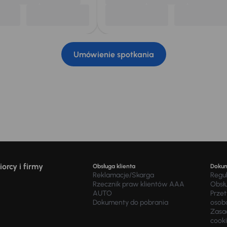
Umówienie spotkania
orcy i firmy
Obsługa klienta
Doku
Reklamacje/Skarga
Regu
Rzecznik praw klientów AAA
Obsł
AUTO
Prze
Dokumenty do pobrania
osob
Zasad
cook