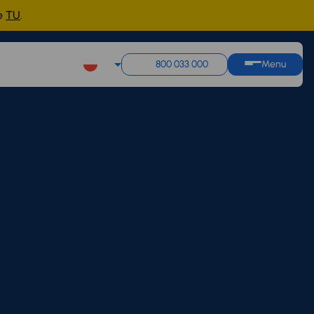
ne
TU
.
800 033 000
Menu