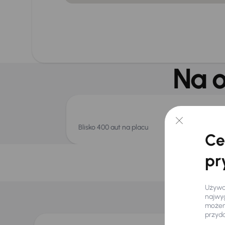
Na o
Blisko 400 aut na placu
Ce
pr
I
Używam
najwyg
możemy
przyd