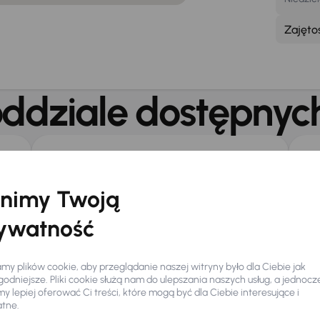
Zajęto
ddziale dostępnych
Bezpłatne WiFi
Be
nimy Twoją
Galeria
ywatność
nformacje o oddzia
y plików cookie, aby przeglądanie naszej witryny było dla Ciebie jak
odniejsze. Pliki cookie służą nam do ulepszania naszych usług, a jednocz
 lepiej oferować Ci treści, które mogą być dla Ciebie interesujące i
atne.