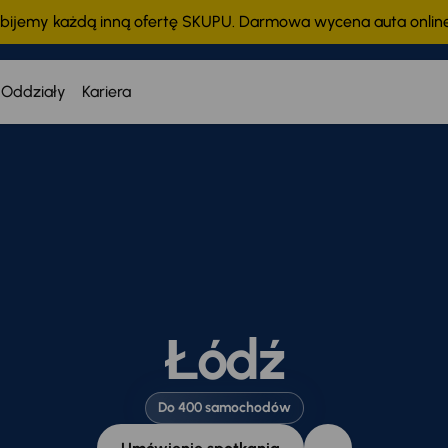
bijemy każdą inną ofertę SKUPU. Darmowa wycena auta onli
Oddziały
Kariera
Łódź
Do 400 samochodów