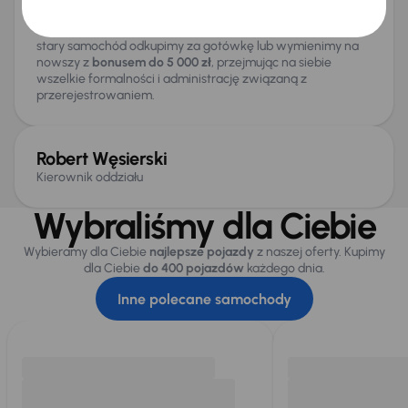
W naszym salonie załatwisz wszystko pod jednym dachem
– od korzystnego finansowania po ubezpieczenie. Twój
stary samochód odkupimy za gotówkę lub wymienimy na
nowszy z
bonusem do 5 000 zł
, przejmując na siebie
wszelkie formalności i administrację związaną z
przerejestrowaniem.
Robert Węsierski
Kierownik oddziału
Wybraliśmy dla Ciebie
Wybieramy dla Ciebie
najlepsze pojazdy
z naszej oferty. Kupimy
dla Ciebie
do 400 pojazdów
każdego dnia.
Inne polecane samochody