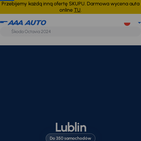
Przebijemy każdą inną ofertę SKUPU. Darmowa wycena auta
online
TU
.
Lublin
Do 350 samochodów