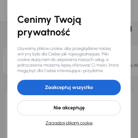
Zajętość oddziału
Cenimy Twoją
Na oddziale dostępnych
prywatność
jest
Używamy plików cookie, aby przeglądanie naszej
witryny było dla Ciebie jak najwygodniejsze. Pliki
cookie służą nam do ulepszania naszych usług, a
jednocześnie możemy lepiej oferować Ci treści, które
Blisko 350 aut na placu
Bezpłatne Wi
mogą być dla Ciebie interesujące i przydatne.
Informacje o oddziale
Zaakceptuj wszystko
AAA AUTO Lublin
oferuje wybór
blisko 350 sprawdzonych
samochodów
, w tym auta klasy Premium oraz segment
Nie akceptuję
ekonomiczny AutoDyskont. Każdy pojazd posiada
dożywotnią gwarancję pochodzenia oraz certyfikat
przebiegu wraz z gwarancją
36 miesięcy
. Jeśli nie
Zarządzaj plikami cookie
wybierzesz auta bezpośrednio na miejscu, z naszej sieci
liczącej
19 000 samochodów
chętnie sprowadzimy
dowolny model na jazdę próbną bezpośrednio do Lublina.