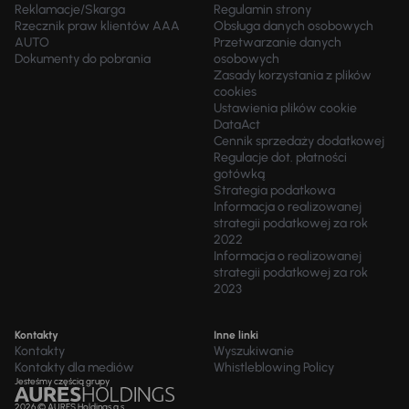
Reklamacje/Skarga
Regulamin strony
Rzecznik praw klientów AAA
Obsługa danych osobowych
AUTO
Przetwarzanie danych
Dokumenty do pobrania
osobowych
Zasady korzystania z plików
cookies
Ustawienia plików cookie
DataAct
Cennik sprzedaży dodatkowej
Regulacje dot. płatności
gotówką
Strategia podatkowa
Informacja o realizowanej
strategii podatkowej za rok
2022
Informacja o realizowanej
strategii podatkowej za rok
2023
Kontakty
Inne linki
Kontakty
Wyszukiwanie
Kontakty dla mediów
Whistleblowing Policy
Jesteśmy częścią grupy
2026 © AURES Holdings a.s.