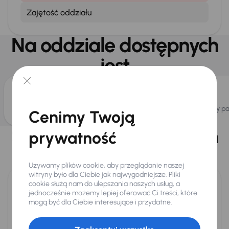
Zajętość oddziału
Na oddziale dostępnych
jest
Bezpłatne WiFi
Bezpłatny p
Cenimy Twoją
Specjalistyczne centrum
prywatność
dla
Używamy plików cookie, aby przeglądanie naszej
witryny było dla Ciebie jak najwygodniejsze. Pliki
cookie służą nam do ulepszania naszych usług, a
jednocześnie możemy lepiej oferować Ci treści, które
mogą być dla Ciebie interesujące i przydatne.
Ekspresowy skup i sprzedaż samochodów
Bezpłatnie i od ręki wycenimy Twój samochód. Teraz bonus