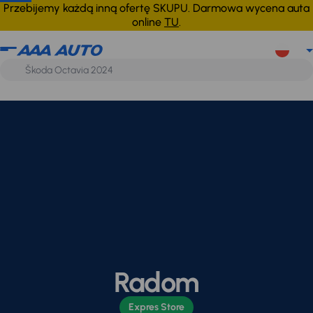
Przebijemy każdą inną ofertę SKUPU. Darmowa wycena auta
online
TU
.
Radom
Expres Store