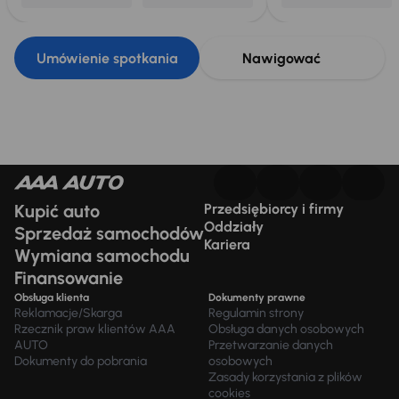
Umówienie spotkania
Nawigować
Kupić auto
Przedsiębiorcy i firmy
Oddziały
Sprzedaż samochodów
Kariera
Wymiana samochodu
Finansowanie
Obsługa klienta
Dokumenty prawne
Reklamacje/Skarga
Regulamin strony
Rzecznik praw klientów AAA
Obsługa danych osobowych
AUTO
Przetwarzanie danych
Dokumenty do pobrania
osobowych
Zasady korzystania z plików
cookies