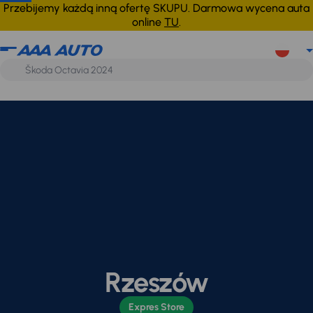
Przebijemy każdą inną ofertę SKUPU. Darmowa wycena auta
online
TU
.
Rzeszów
Expres Store