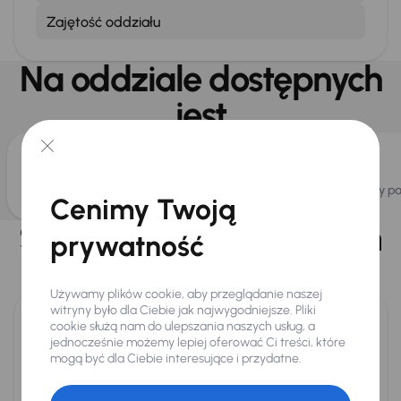
Zajętość oddziału
Na oddziale dostępnych
jest
Bezpłatne WiFi
Bezpłatny p
Cenimy Twoją
Specjalistyczne centrum
prywatność
dla
Używamy plików cookie, aby przeglądanie naszej
witryny było dla Ciebie jak najwygodniejsze. Pliki
cookie służą nam do ulepszania naszych usług, a
jednocześnie możemy lepiej oferować Ci treści, które
mogą być dla Ciebie interesujące i przydatne.
Ekspresowy skup i sprzedaż samochodów
Bezpłatnie i od ręki wycenimy Twój samochód. Teraz bonus