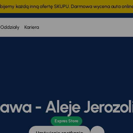
bijemy każdą inną ofertę SKUPU. Darmowa wycena auta onli
Oddziały
Kariera
awa - Aleje Jerozol
Expres Store