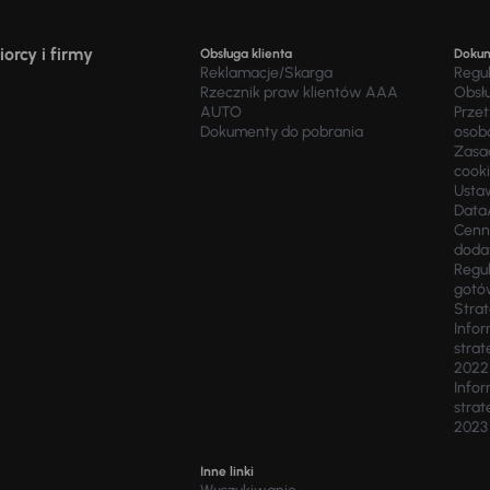
orcy i firmy
Obsługa klienta
Doku
Reklamacje/Skarga
Regu
Rzecznik praw klientów AAA
Obsł
AUTO
Prze
Dokumenty do pobrania
osob
Zasad
cook
Usta
Data
Cenn
doda
Regul
gotó
Stra
Infor
strat
2022
Infor
strat
2023
Inne linki