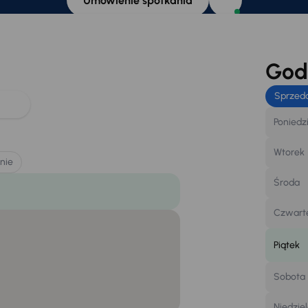
Umówienie spotkania
Godz
Sprzed
Poniedz
Wtorek
nie
Środa
Czwart
Piątek
Sobota
Niedzie