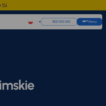
ne
TU
.
800 033 000
Menu
imskie