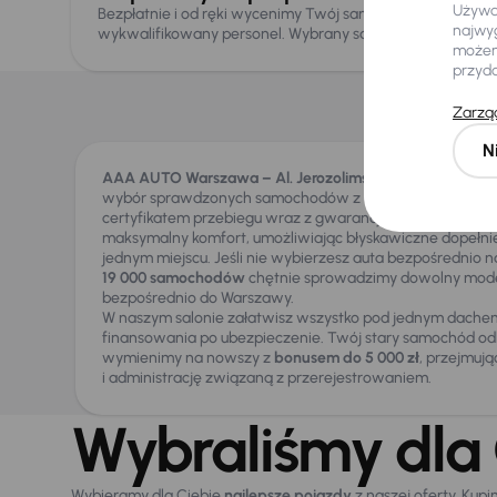
Używam
Bezpłatnie i od ręki wycenimy Twój samochód. Teraz bonus
najwyg
wykwalifikowany personel. Wybrany samochód dostarczym
możemy
przyd
I
Zarząd
N
AAA AUTO Warszawa – Al. Jerozolimskie
działa jako no
wybór sprawdzonych samochodów z dożywotnią gwaran
certyfikatem przebiegu wraz z gwarancją
36 miesięcy
. N
maksymalny komfort, umożliwiając błyskawiczne dopełni
jednym miejscu. Jeśli nie wybierzesz auta bezpośrednio na 
19 000 samochodów
chętnie sprowadzimy dowolny mode
bezpośrednio do Warszawy.
W naszym salonie załatwisz wszystko pod jednym dache
finansowania po ubezpieczenie. Twój stary samochód od
wymienimy na nowszy z
bonusem do 5 000 zł
, przejmują
i administrację związaną z przerejestrowaniem.
Wybraliśmy dla 
Wybieramy dla Ciebie
najlepsze pojazdy
z naszej oferty. Kupi