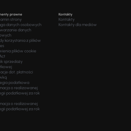
menty prawne
Kontakty
lamin strony
Kontakty
uga danych osobowych
Kontakty dla mediów
twarzanie danych
owych
y korzystania z plików
ies
wienia plików cookie
Act
ik sprzedaży
tkowej
acje dot. płatności
wką
tegia podatkowa
macja o realizowanej
egii podatkowej za rok
macja o realizowanej
egii podatkowej za rok