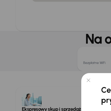
Na o
Bezpłatne WiFi
Spec
Ce
pr
Ekspresowy skup i sprzedaż samochodów