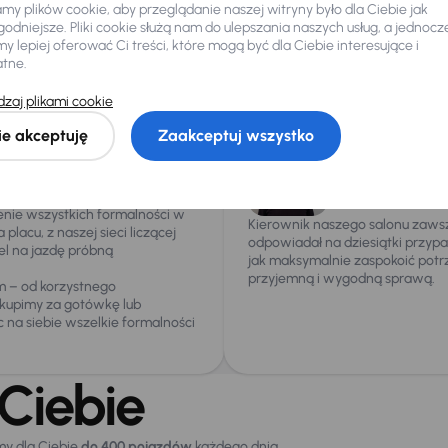
y plików cookie, aby przeglądanie naszej witryny było dla Ciebie jak
 aż do 5 000 zł przy wymianie auta. W wyborze nowego pojazdu z całkow
odniejsze. Pliki cookie służą nam do ulepszania naszych usług, a jednocz
y do oddziału już następnego dnia.
 lepiej oferować Ci treści, które mogą być dla Ciebie interesujące i
atne.
nformacje o oddzia
zaj plikami cookie
ie akceptuję
Zaakceptuj wszystko
woczesny
Expres Store
, oferujący
Marcin Pogorz
cją pochodzenia oraz
Kierownik oddziału
asz oddział stawia na szybkość i
enie wszystkich formalności w
Kierownik naszego salonu zawsze
placu, z naszej sieci liczącej
odpowiadał na dziesiątki przypa
l na jazdę próbną
jak maksymalnie zaspokoić potr
przyjemną i wygodną sprawą.
m – od korzystnego
kupimy za gotówkę lub
c na siebie wszelkie formalności
Ciebie
my dla Ciebie
do 400 pojazdów
każdego dnia.