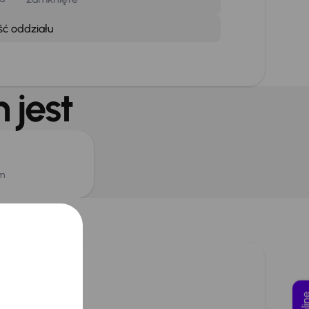
ść oddziału
 jest
em
m dla