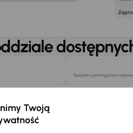
Zajęto
ddziale dostępnych
Bezpłatny parking przed salon
jalistyczne centru
nimy Twoją
ywatność