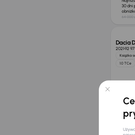
Najniż
30 dni
obniż
64 000 
Taniej 
Dacia D
2021
92 9
Książka 
1.0 TCe
Miesię
od 298
Ce
Najniż
30 dni
pr
obniż
50 700 z
Taniej 
Używam
najwyg