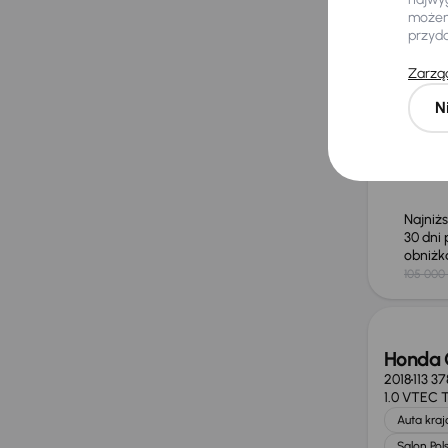
możemy
Audi A
przyd
2022
77 3
Zarząd
150 kW
4x
Od pierws
N
40 TDI
Miesię
na mi
Najniż
30 dni
obniż
105 000 
Taniej 
Honda 
2018
113 3
1.0 VTEC 
Auta kra
Salon Pol