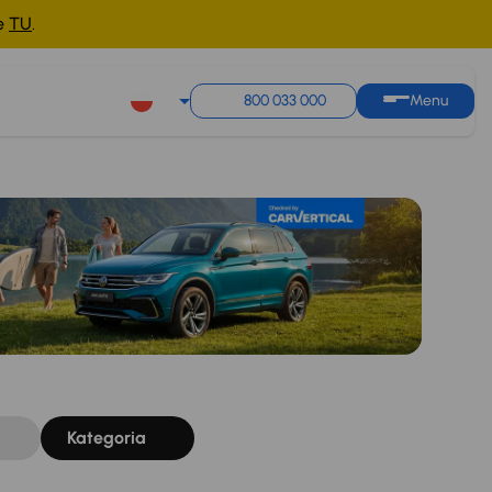
ne
TU
.
Sortuj według
Zapisz wyszukiwanie
800 033 000
Menu
Kategoria