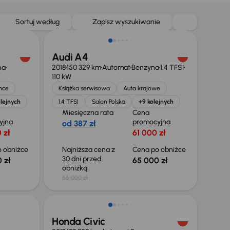
Taniej o 1 000 zł
Sortuj według
Zapisz wyszukiwanie
Audi A4
na
2018
150 329 km
Automat
Benzyna
1.4 TFSI
110 kW
nce
Książka serwisowa
Auta krajowe
lejnych
1.4 TFSI
Salon Polska
+9 kolejnych
Miesięczna rata
Cena
yjna
promocyjna
od 387 zł
 zł
61 000 zł
 obniżce
Najniższa cena z
Cena po obniżce
30 dni przed
 zł
65 000 zł
obniżką
66 000 zł
Taniej o 1 500 zł
Honda Civic