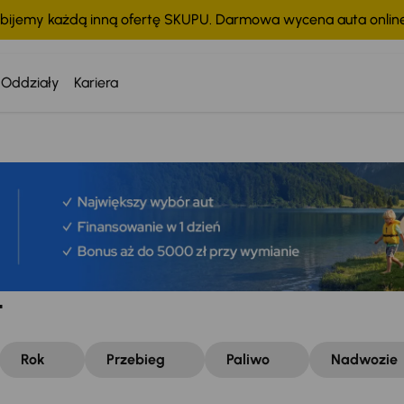
bijemy każdą inną ofertę SKUPU. Darmowa wycena auta onli
Oddziały
Kariera
t
Rok
Przebieg
Paliwo
Nadwozie