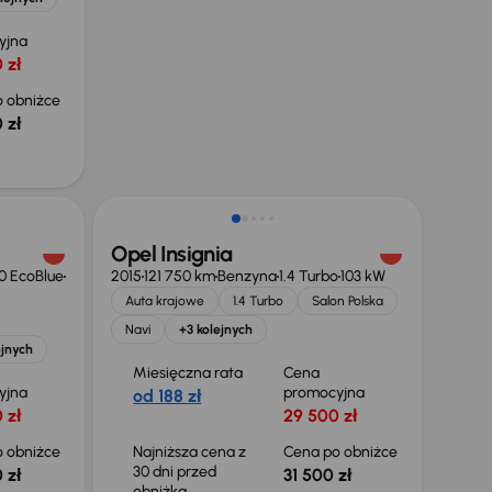
yjna
 zł
 obniżce
 zł
Taniej o 500 zł
Opel Insignia
0 EcoBlue
2015
121 750 km
Benzyna
1.4 Turbo
103 kW
Auta krajowe
1.4 Turbo
Salon Polska
Navi
+3 kolejnych
ejnych
Miesięczna rata
Cena
yjna
promocyjna
od 188 zł
 zł
29 500 zł
 obniżce
Najniższa cena z
Cena po obniżce
30 dni przed
 zł
31 500 zł
obniżką