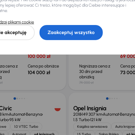
 lepiej oferować Ci treści, które mogą być dla Ciebie interesujące i
4
Kia Sportage
atne.
48 km
Automat
Diesel
40 TDI
2019
101 185 km
Automat
Benzyna
zaj plikami cookie
4
130 kW
zego właściciela
Auta krajowe
Książka serwisowa
Auta krajow
ie akceptuję
Zaakceptuj wszystko
Salon Polska
+7 kolejnych
1.6 T-GDI
Salon Polska
+7 k
czna rata
Cena
Miesięczna rata
Cena
promocyjna
promoc
arę
od 435 zł
100 000 zł
69 000
sza cena z
Cena po obniżce
Najniższa cena z
Cena po
 przed
30 dni przed
104 000 zł
73 000
ką
obniżką
zł
74 000 zł
o 1 500 zł
Taniej o 500 zł
Civic
Opel Insignia
78 km
Automat
Benzyna
2018
149 307 km
Automat
Benzyn
Turbo
95 kW
1.5 Turbo
121 kW
jowe
1.0 VTEC Turbo
Książka serwisowa
Auta krajow
ska
Automat
+4 kolejnych
1.5 Turbo
Salon Polska
+6 ko