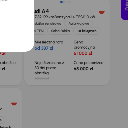
Audi A4
1.6 T-GDI
2017
82 199 km
Benzyna
1.4 TFSI
110 kW
Książka serwisowa
Auta krajowe
e
1.4 TFSI
Salon Polska
+8 kolejnych
olejnych
Miesięczna rata
Cena
yjna
promocyjna
od 387 zł
 zł
61 000 zł
 obniżce
Najniższa cena z
Cena po obniżce
30 dni przed
 zł
65 000 zł
obniżką
66 000 zł
a
e
lejnych