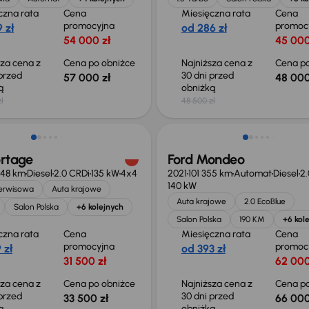
czna rata
Cena
Miesięczna rata
Cena
promocyjna
promoc
 zł
od 286 zł
54 000 zł
45 000
sza cena z
Cena po obniżce
Najniższa cena z
Cena po
 przed
30 dni przed
57 000 zł
48 000
ką
obniżką
ł
48 500 zł
o 500 zł
Taniej o 1 000 zł
ortage
Ford Mondeo
248 km
Diesel
2.0 CRDi
135 kW
4x4
2021
101 355 km
Automat
Diesel
2.
140 kW
serwisowa
Auta krajowe
Auta krajowe
2.0 EcoBlue
Salon Polska
+6 kolejnych
Salon Polska
190 KM
+6 kol
czna rata
Cena
Miesięczna rata
Cena
promocyjna
promoc
 zł
od 393 zł
31 500 zł
62 000
sza cena z
Cena po obniżce
Najniższa cena z
Cena po
 przed
30 dni przed
33 500 zł
66 000
ką
obniżką