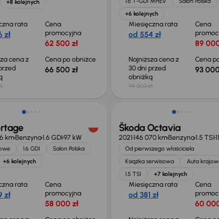
1.6 T-GDI MHEV
Salon Polska
+8 kolejnych
+6 kolejnych
czna rata
Cena
Miesięczna rata
Cena
promocyjna
promoc
 zł
od 554 zł
62 500 zł
89 000
sza cena z
Cena po obniżce
Najniższa cena z
Cena po
 przed
30 dni przed
66 500 zł
93 000
ką
obniżką
ł
94 000 zł
o 2 000 zł
Taniej o 1 000 zł
ortage
Škoda Octavia
66 km
Benzyna
1.6 GDI
97 kW
2021
146 070 km
Benzyna
1.5 TSI
1
jowe
1.6 GDI
Salon Polska
Od pierwszego właściciela
+6 kolejnych
Książka serwisowa
Auta krajow
1.5 TSI
+7 kolejnych
czna rata
Cena
Miesięczna rata
Cena
promocyjna
promoc
 zł
od 381 zł
58 000 zł
60 000