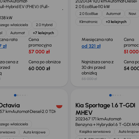
50 km
Automat
2020
134 920 km
Automat
Diesel
ll-Hybrid EV (FHEV) (Full-
2.0 EcoBlue
110 kW
2.0 EcoBlue
Automat
Navi
138 kW
Klimatronic
+3 kolejnych
zego właściciela
2.0 Hybrid
el
Automat
+7 kolejnych
czna rata
Cena
Miesięczna rata
Cena
promocyjna
promoc
 zł
od 321 zł
57 000 zł
51 000
sza cena z
Cena po obniżce
Najniższa cena z
Cena po
 przed
30 dni przed
60 000 zł
54 000
ką
obniżką
ł
55 000 zł
 skupione
Taniej o 1 000 zł
Octavia
Kia Sportage 1.6 T-GDI
857 km
Automat
Diesel
2.0 TDI
MHEV
2023
67 171 km
Automat
zego właściciela
Benzyna + Hybryda
1.6 T-GDI M
Książka serwisowa
Auta krajow
serwisowa
Auta krajowe