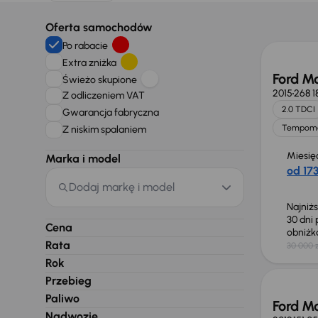
Taniej 
Oferta samochodów
Po rabacie
Extra zniżka
Ford M
Świeżo skupione
2015
268 1
Z odliczeniem VAT
2.0 TDCI
Gwarancja fabryczna
Tempom
Z niskim spalaniem
Miesię
Marka i model
od 173
Dodaj markę i model
Najniż
30 dni
Cena
obniż
Rata
30 000 z
Taniej 
Rok
Przebieg
Paliwo
Ford M
Nadwozie