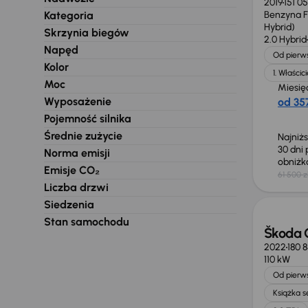
2019
151 0
Kategoria
Benzyna Fu
Hybrid)
Skrzynia biegów
2.0 Hybrid
Napęd
Od pierws
Kolor
1. Właścici
Moc
Miesię
Wyposażenie
od 357
Pojemność silnika
Średnie zużycie
Najniż
30 dni
Norma emisji
obniż
Emisje CO₂
61 500 z
Świeżo
Liczba drzwi
Siedzenia
Stan samochodu
Škoda 
2022
180 
110 kW
Od pierws
Książka 