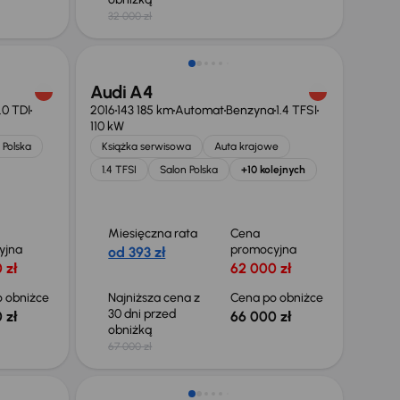
32 000 zł
Taniej o 1 000 zł
Audi A4
.0 TDI
2016
143 185 km
Automat
Benzyna
1.4 TFSI
110 kW
 Polska
Książka serwisowa
Auta krajowe
1.4 TFSI
Salon Polska
+10 kolejnych
Miesięczna rata
Cena
yjna
promocyjna
od 393 zł
 zł
62 000 zł
 obniżce
Najniższa cena z
Cena po obniżce
30 dni przed
 zł
66 000 zł
obniżką
67 000 zł
Taniej o 1 000 zł