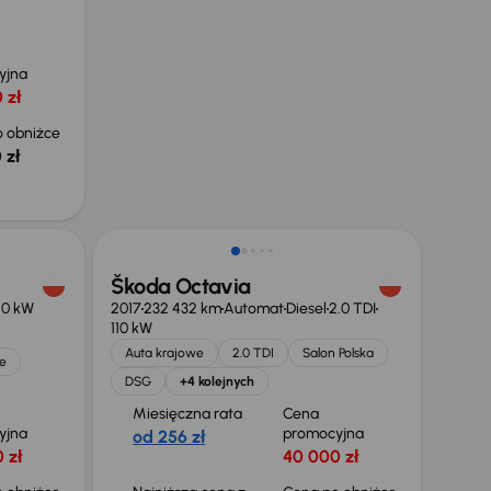
yjna
 zł
 obniżce
 zł
Taniej o 1 500 zł
Škoda Octavia
10 kW
2017
232 432 km
Automat
Diesel
2.0 TDI
110 kW
Auta krajowe
2.0 TDI
Salon Polska
e
DSG
+4 kolejnych
Miesięczna rata
Cena
yjna
promocyjna
od 256 zł
 zł
40 000 zł