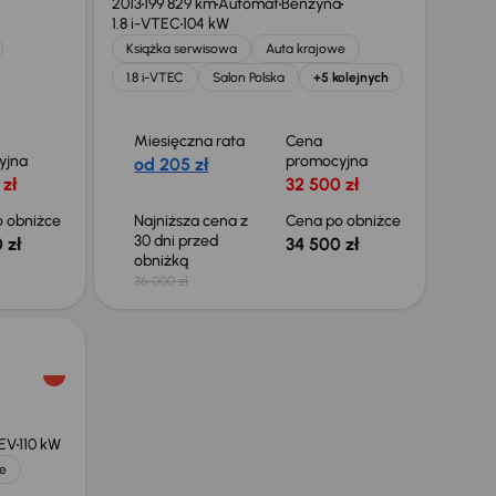
2013
199 829 km
Automat
Benzyna
1.8 i-VTEC
104 kW
Książka serwisowa
Auta krajowe
1.8 i-VTEC
Salon Polska
+5 kolejnych
Miesięczna rata
Cena
yjna
promocyjna
od 205 zł
 zł
32 500 zł
 obniżce
Najniższa cena z
Cena po obniżce
30 dni przed
 zł
34 500 zł
obniżką
36 000 zł
HEV
110 kW
e