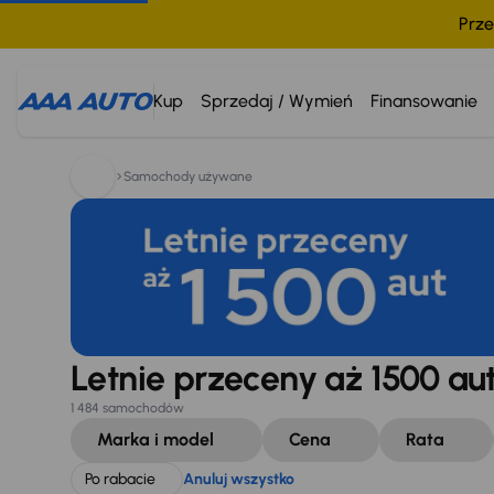
Prze
Szukam:
Po rabacie
Anuluj wszystko
Kup
Sprzedaj / Wymień
Finansowanie
Samochody używane
Letnie przeceny aż 1500 au
1 484 samochodów
Marka i model
Cena
Rata
Po rabacie
Anuluj wszystko