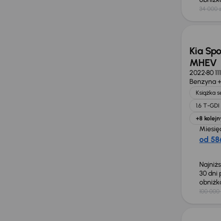
34 000 z
Taniej 
Kia Spo
MHEV
2022
80 11
Benzyna +
Książka 
1.6 T-GD
+8 kolejn
Miesię
od 586
Najniż
30 dni
obniż
100 000 
Taniej 