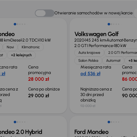
o 1 000 zł
Taniej o 2 000 zł
Otwieranie samochodów w nowej karcie
ondeo
Volkswagen Golf
88 km
Diesel
2.0 TDCI
110 kW
2020
145 245 km
Automat
Benzy
2.0 GTI Performance
180 kW
Navi
Klimatronic
Auta krajowe
2.0 GTI Performa
at
+2 kolejnych
Salon Polska
Automat
+5 ko
czna rata
Cena
Miesięczna rata
Cena
promocyjna
promoc
 zł
od 536 zł
28 000 zł
86 000
sza cena z
Cena po obniżce
Najniższa cena z
Cena po
 przed
30 dni przed
29 000 zł
90 000
ką
obniżką
ł
92 000 zł
o 1 500 zł
Taniej o 1 000 zł
ondeo 2.0 Hybrid
Ford Mondeo