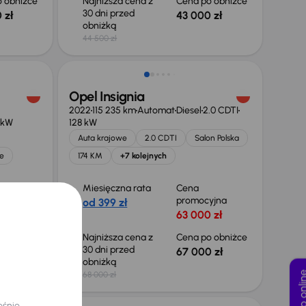
 obniżce
Najniższa cena z
Cena po obniżce
30 dni przed
 zł
43 000 zł
obniżką
44 500 zł
Taniej o 1 000 zł
Opel Insignia
2022
115 235 km
Automat
Diesel
2.0 CDTI
 kW
128 kW
Auta krajowe
2.0 CDTI
Salon Polska
e
174 KM
+7 kolejnych
Miesięczna rata
Cena
yjna
promocyjna
od 399 zł
0 zł
63 000 zł
 obniżce
Najniższa cena z
Cena po obniżce
30 dni przed
0 zł
67 000 zł
obniżką
68 000 zł
Zakup on
Taniej o 1 000 zł
eśnie