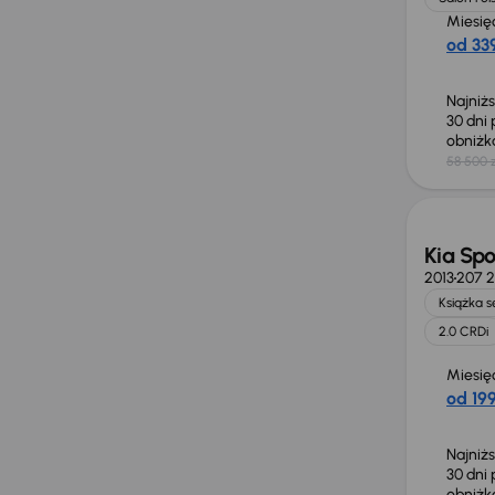
Miesię
od 339
Najniż
30 dni
obniż
58 500 z
Taniej 
Kia Sp
2013
207 
Książka 
2.0 CRDi
Miesię
od 199
Najniż
30 dni
obniż