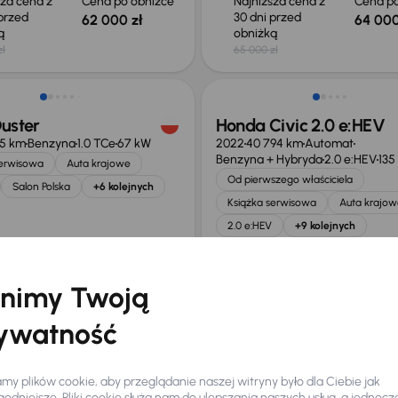
sza cena z
Cena po obniżce
Najniższa cena z
Cena po
 przed
30 dni przed
62 000 zł
64 000
ką
obniżką
zł
65 000 zł
o 700 zł
Taniej o 2 000 zł
uster
Honda Civic 2.0 e:HEV
75 km
Benzyna
1.0 TCe
67 kW
2022
40 794 km
Automat
Benzyna + Hybryda
2.0 e:HEV
135
serwisowa
Auta krajowe
Od pierwszego właściciela
Salon Polska
+6 kolejnych
Książka serwisowa
Auta krajow
2.0 e:HEV
+9 kolejnych
czna rata
Cena
Miesięczna rata
Cena
promocyjna
promoc
 zł
na miarę
47 000 zł
102 00
nimy Twoją
sza cena z
Cena po obniżce
Najniższa cena z
Cena po
 przed
30 dni przed
ywatność
50 000 zł
106 00
ką
obniżką
ł
108 000 zł
o 1 000 zł
Taniej o 1 000 zł
y plików cookie, aby przeglądanie naszej witryny było dla Ciebie jak
odniejsze. Pliki cookie służą nam do ulepszania naszych usług, a jednocz