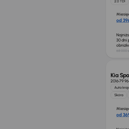
2.0 TDI
Miesię
od 396
Najniż
30 dni
obniż
68 000 z
Taniej 
Kia Sp
2016
79 9
Auta kra
Skóra
Miesię
od 369