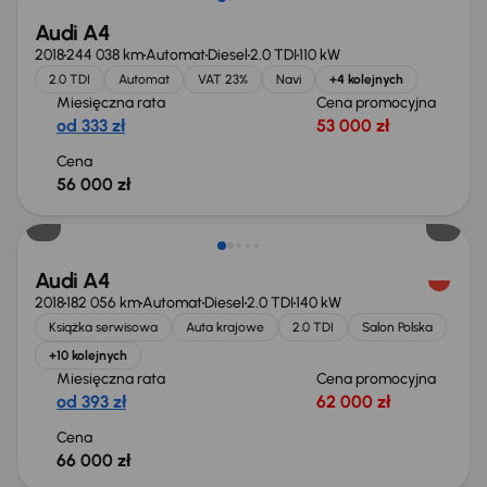
Audi A4
2018
244 038 km
Automat
Diesel
2.0 TDI
110 kW
2.0 TDI
Automat
VAT 23%
Navi
+4 kolejnych
Miesięczna rata
Cena promocyjna
od 333 zł
53 000 zł
Cena
56 000 zł
Audi A4
2018
182 056 km
Automat
Diesel
2.0 TDI
140 kW
Książka serwisowa
Auta krajowe
2.0 TDI
Salon Polska
+10 kolejnych
Miesięczna rata
Cena promocyjna
od 393 zł
62 000 zł
Cena
66 000 zł
Taniej o 2 000 zł