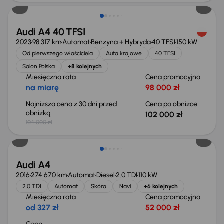
Audi A4 40 TFSI
2023
98 317 km
Automat
Benzyna + Hybryda
40 TFSI
150 kW
Od pierwszego właściciela
Auta krajowe
40 TFSI
Salon Polska
+8 kolejnych
Miesięczna rata
Cena promocyjna
na miarę
98 000 zł
Najniższa cena z 30 dni przed
Cena po obniżce
obniżką
102 000 zł
104 000 zł
Audi A4
2016
274 670 km
Automat
Diesel
2.0 TDI
110 kW
2.0 TDI
Automat
Skóra
Navi
+6 kolejnych
Miesięczna rata
Cena promocyjna
od 327 zł
52 000 zł