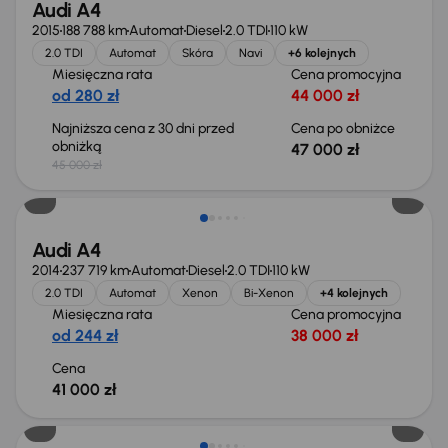
Audi A4
2015
188 788 km
Automat
Diesel
2.0 TDI
110 kW
2.0 TDI
Automat
Skóra
Navi
+6 kolejnych
Miesięczna rata
Cena promocyjna
od 280 zł
44 000 zł
Najniższa cena z 30 dni przed
Cena po obniżce
obniżką
47 000 zł
45 000 zł
Audi A4
2014
237 719 km
Automat
Diesel
2.0 TDI
110 kW
2.0 TDI
Automat
Xenon
Bi-Xenon
+4 kolejnych
Miesięczna rata
Cena promocyjna
od 244 zł
38 000 zł
Cena
41 000 zł
Możliwość odliczenia VAT