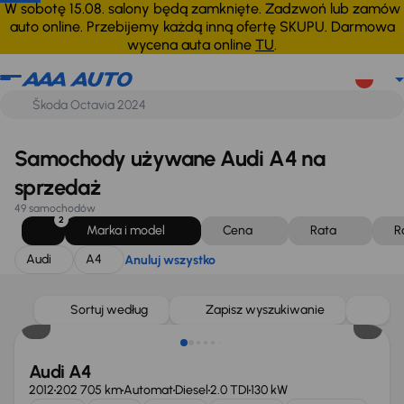
Audi
A4
Anuluj wszystko
W sobotę 15.08. salony będą zamknięte. Zadzwoń lub zamów
auto online. Przebijemy każdą inną ofertę SKUPU. Darmowa
wycena auta online
TU
.
Samochody używane Audi A4 na
sprzedaż
49 samochodów
2
Marka i model
Cena
Rata
R
Audi
A4
Anuluj wszystko
Sortuj według
Zapisz wyszukiwanie
Audi A4
2012
202 705 km
Automat
Diesel
2.0 TDI
130 kW