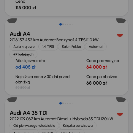
Cena
115 000 zł
Taniej o 1 500 zł
Audi A4
2016
157 452 km
Automat
Benzyna
1.4 TFSI
110 kW
Auta krajowe
1.4 TFSI
Salon Polska
Automat
+7 kolejnych
Miesięczna rata
Cena promocyjna
od 405 zł
64 000 zł
Najniższa cena z 30 dni przed
Cena po obniżce
obniżką
68 000 zł
69 500 zł
Możliwość odliczenia VAT
Audi A4 35 TDI
2022
109 067 km
Automat
Diesel + Hybryda
35 TDI
120 kW
Od pierwszego właściciela
Książka serwisowa