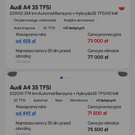
Audi A4 35 TFSI
2019
121 334 km
Automat
Benzyna + Hybryda
35 TFSI
110 kW
Od pierwszego właściciela
Książka serwisowa
Auta krajowe
35 TFSI
+10 kolejnych
Miesięczna rata
Cena promocyjna
od 458 zł
73 000 zł
Najniższa cena z 30 dni przed
Cena po obniżce
obniżką
77 000 zł
78 000 zł
Taniej o 1 000 zł
Audi A4 35 TFSI
2020
111 774 km
Automat
Benzyna + Hybryda
35 TFSI
110 kW
35 TFSI
Automat
Navi
Klimatronic
+3 kolejnych
Miesięczna rata
Cena promocyjna
od 449 zł
71 500 zł
Najniższa cena z 30 dni przed
Cena po obniżce
obniżką
75 500 zł
76 500 zł