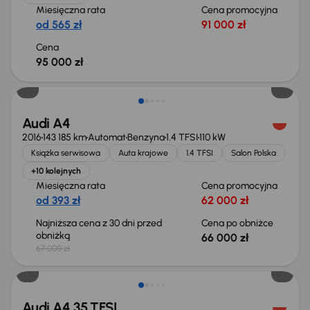
Miesięczna rata
Cena promocyjna
od 565 zł
91 000 zł
Cena
95 000 zł
Taniej o 1 000 zł
Audi A4
2016
143 185 km
Automat
Benzyna
1.4 TFSI
110 kW
Książka serwisowa
Auta krajowe
1.4 TFSI
Salon Polska
+10 kolejnych
Miesięczna rata
Cena promocyjna
od 393 zł
62 000 zł
Najniższa cena z 30 dni przed
Cena po obniżce
obniżką
66 000 zł
67 000 zł
Taniej o 3 000 zł
Audi A4 35 TFSI