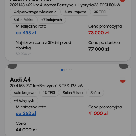
2021
143 459 km
Automat
Benzyna + Hybryda
35 TFSI
110 kW
Od pierwszego właściciela
Auta krajowe
35 TFSI
Salon Polska
+7 kolejnych
Miesięczna rata
Cena promocyjna
od 458 zł
73 000 zł
Najniższa cena z 30 dni przed
Cena po obniżce
obniżką
77 000 zł
80 000 zł
Świeżo skupione
Audi A4
2014
153 930 km
Benzyna
1.8 TFSI
125 kW
Auta krajowe
1.8 TFSI
Salon Polska
Skóra
+4 kolejnych
Miesięczna rata
Cena promocyjna
od 262 zł
41 000 zł
Cena
44 000 zł
Taniej o 1 000 zł