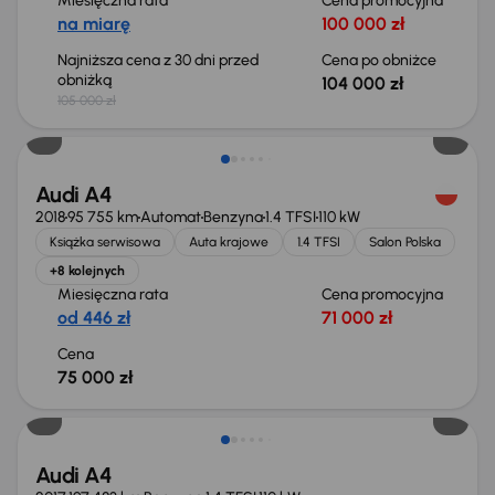
Miesięczna rata
Cena promocyjna
na miarę
100 000 zł
Najniższa cena z 30 dni przed
Cena po obniżce
obniżką
104 000 zł
105 000 zł
Możliwość odliczenia VAT
Audi A4
2018
95 755 km
Automat
Benzyna
1.4 TFSI
110 kW
Książka serwisowa
Auta krajowe
1.4 TFSI
Salon Polska
+8 kolejnych
Miesięczna rata
Cena promocyjna
od 446 zł
71 000 zł
Cena
75 000 zł
Audi A4