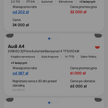
2.0 TDI
177 KM
Automat
Klimatronic
+3 kolejnych
Miesięczna rata
Cena promocyjna
od 202 zł
32 000 zł
Cena
34 000 zł
Taniej o 1 000 zł
Audi A4
2018
150 329 km
Automat
Benzyna
1.4 TFSI
110 kW
Książka serwisowa
Auta krajowe
1.4 TFSI
Salon Polska
+9 kolejnych
Miesięczna rata
Cena promocyjna
od 387 zł
61 000 zł
Najniższa cena z 30 dni przed
Cena po obniżce
obniżką
65 000 zł
66 000 zł