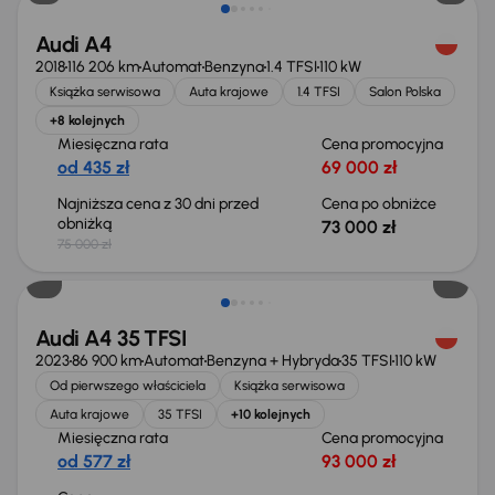
Audi A4
2018
116 206 km
Automat
Benzyna
1.4 TFSI
110 kW
Książka serwisowa
Auta krajowe
1.4 TFSI
Salon Polska
+8 kolejnych
Miesięczna rata
Cena promocyjna
od 435 zł
69 000 zł
Najniższa cena z 30 dni przed
Cena po obniżce
obniżką
73 000 zł
75 000 zł
Możliwość odliczenia VAT
Audi A4 35 TFSI
2023
86 900 km
Automat
Benzyna + Hybryda
35 TFSI
110 kW
Od pierwszego właściciela
Książka serwisowa
Auta krajowe
35 TFSI
+10 kolejnych
Miesięczna rata
Cena promocyjna
od 577 zł
93 000 zł