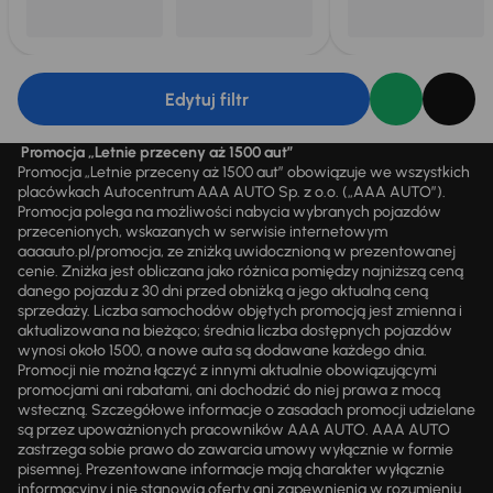
Edytuj filtr
Promocja „Letnie przeceny aż 1500 aut”
Promocja „Letnie przeceny aż 1500 aut” obowiązuje we wszystkich
placówkach Autocentrum AAA AUTO Sp. z o.o. („AAA AUTO”).
Promocja polega na możliwości nabycia wybranych pojazdów
przecenionych, wskazanych w serwisie internetowym
aaaauto.pl/promocja, ze zniżką uwidocznioną w prezentowanej
cenie. Zniżka jest obliczana jako różnica pomiędzy najniższą ceną
danego pojazdu z 30 dni przed obniżką a jego aktualną ceną
sprzedaży. Liczba samochodów objętych promocją jest zmienna i
aktualizowana na bieżąco; średnia liczba dostępnych pojazdów
wynosi około 1500, a nowe auta są dodawane każdego dnia.
Promocji nie można łączyć z innymi aktualnie obowiązującymi
promocjami ani rabatami, ani dochodzić do niej prawa z mocą
wsteczną. Szczegółowe informacje o zasadach promocji udzielane
są przez upoważnionych pracowników AAA AUTO. AAA AUTO
zastrzega sobie prawo do zawarcia umowy wyłącznie w formie
pisemnej. Prezentowane informacje mają charakter wyłącznie
informacyjny i nie stanowią oferty ani zapewnienia w rozumieniu