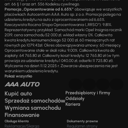
art. 66 § 1 oraz art. 556 Kodeksu cywilnego.
Promocja „Oprocentowanie od 6,65%”
obowiązuje we wszystkich
placówkach Autocentrum AAA Auto sp. z o.o. Promocja polega na
udzieleniu kredytu na auto z oprocentowaniem od 6,65%.
Rzeczywista Roczna Stopa Oprocentowania („RRSO“): 9,81%.
Reprezentatywny przykład: Samochód marki Opel Insignia rocznik
2019, cena samochodu 52 000 zł, wkład własny 0%. Całkowita
kwota kredytu konsumenckiego 52 000 zł, 60 miesięcznych rat
równych po 1079,43zł. Okres obowiązywania umowy: 60 miesięcy.
Oprocentowanie stałe w skali roku: 9,00%. Całkowita kwota do
zapłaty: 64 765,80 zł. Całkowity koszt kredytu: 12 765,80 zł (w tym
prowizja za udzielenie kredytu 1 040,00 zł, odsetki 11 725,80 zł).
Wyliczenie na dzień 11.12.2025 r. Zawarcie ubezpieczenia nie jest
warunkiem udzielenia kredytu.
Pokaż wszystko
Kupić auto
Przedsiębiorcy i firmy
Oddziały
Sprzedaż samochodów
Kariera
Wymiana samochodu
Finansowanie
Obsługa klienta
Dokumenty prawne
Reklamacje/Skarga
Regulamin strony