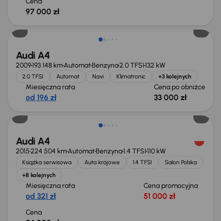
Cena
97 000 zł
Taniej o 1 000 zł
Audi A4
2009
193 148 km
Automat
Benzyna
2.0 TFSI
132 kW
2.0 TFSI
Automat
Navi
Klimatronic
+3 kolejnych
Miesięczna rata
Cena po obniżce
od 196 zł
33 000 zł
Audi A4
2015
224 504 km
Automat
Benzyna
1.4 TFSI
110 kW
Książka serwisowa
Auta krajowe
1.4 TFSI
Salon Polska
+8 kolejnych
Miesięczna rata
Cena promocyjna
od 321 zł
51 000 zł
Cena