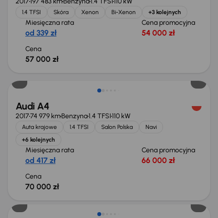
2017
197 483 km
Benzyna
1.4 TFSI
110 kW
1.4 TFSI
Skóra
Xenon
Bi-Xenon
+3 kolejnych
Miesięczna rata
Cena promocyjna
od 339 zł
54 000 zł
Cena
57 000 zł
Audi A4
2017
74 979 km
Benzyna
1.4 TFSI
110 kW
Auta krajowe
1.4 TFSI
Salon Polska
Navi
+6 kolejnych
Miesięczna rata
Cena promocyjna
od 417 zł
66 000 zł
Cena
70 000 zł
Taniej o 1 000 zł