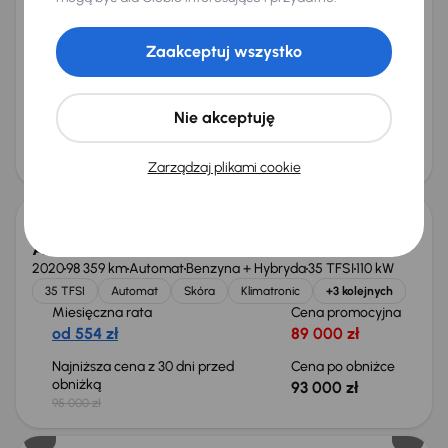
Audi A4
2014
306 996 km
Diesel
2.0 TDI
105 kW
Zaakceptuj wszystko
2.0 TDI
Skóra
Navi
Xenon
+4 kolejnych
Miesięczna rata
Cena promocyjna
od 188 zł
29 500 zł
Nie akceptuję
Cena
31 500 zł
Zarządzaj plikami cookie
Taniej o 2 000 zł
Audi A4 35 TFSI
2020
98 359 km
Automat
Benzyna + Hybryda
35 TFSI
110 kW
35 TFSI
Automat
Skóra
Klimatronic
+3 kolejnych
Miesięczna rata
Cena promocyjna
od 554 zł
89 000 zł
Najniższa cena z 30 dni przed
Cena po obniżce
obniżką
93 000 zł
95 000 zł
Taniej o 2 000 zł