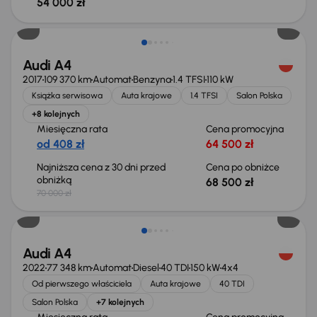
54 000 zł
Taniej o 1 500 zł
Audi A4
2017
109 370 km
Automat
Benzyna
1.4 TFSI
110 kW
Książka serwisowa
Auta krajowe
1.4 TFSI
Salon Polska
+8 kolejnych
Miesięczna rata
Cena promocyjna
od 408 zł
64 500 zł
Najniższa cena z 30 dni przed
Cena po obniżce
obniżką
68 500 zł
70 000 zł
Taniej o 1 000 zł
Audi A4
2022
77 348 km
Automat
Diesel
40 TDI
150 kW
4x4
Od pierwszego właściciela
Auta krajowe
40 TDI
Salon Polska
+7 kolejnych