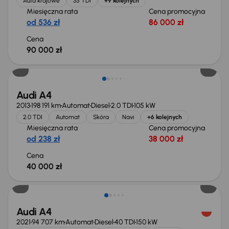
Auta krajowe
35 TDI
+9 kolejnych
Miesięczna rata
Cena promocyjna
od 536 zł
86 000 zł
Cena
90 000 zł
Świeżo skupione
Audi A4
2013
198 191 km
Automat
Diesel
2.0 TDI
105 kW
2.0 TDI
Automat
Skóra
Navi
+6 kolejnych
Miesięczna rata
Cena promocyjna
od 238 zł
38 000 zł
Cena
40 000 zł
Taniej o 500 zł
Audi A4
2021
94 707 km
Automat
Diesel
40 TDI
150 kW