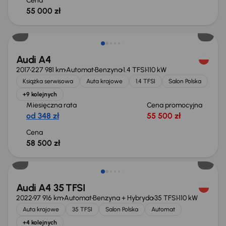
Cena
55 000 zł
Audi A4
2017
227 981 km
Automat
Benzyna
1.4 TFSI
110 kW
Książka serwisowa
Auta krajowe
1.4 TFSI
Salon Polska
+9 kolejnych
Miesięczna rata
Cena promocyjna
od 348 zł
55 500 zł
Cena
58 500 zł
Audi A4 35 TFSI
2022
97 916 km
Automat
Benzyna + Hybryda
35 TFSI
110 kW
Auta krajowe
35 TFSI
Salon Polska
Automat
+4 kolejnych