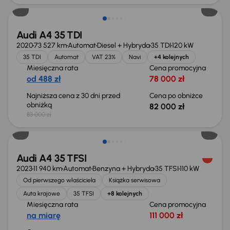
Audi A4 35 TDI
2020
73 527 km
Automat
Diesel + Hybryda
35 TDI
120 kW
35 TDI
Automat
VAT 23%
Navi
+4 kolejnych
Miesięczna rata
Cena promocyjna
od 488 zł
78 000 zł
Najniższa cena z 30 dni przed
Cena po obniżce
obniżką
82 000 zł
83 000 zł
Audi A4 35 TFSI
2023
11 940 km
Automat
Benzyna + Hybryda
35 TFSI
110 kW
Od pierwszego właściciela
Książka serwisowa
Auta krajowe
35 TFSI
+8 kolejnych
Miesięczna rata
Cena promocyjna
na miarę
111 000 zł