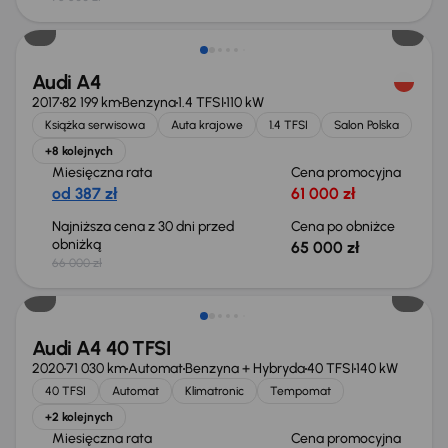
Taniej o 1 000 zł
Audi A4
2017
82 199 km
Benzyna
1.4 TFSI
110 kW
Książka serwisowa
Auta krajowe
1.4 TFSI
Salon Polska
+8 kolejnych
Miesięczna rata
Cena promocyjna
od 387 zł
61 000 zł
Najniższa cena z 30 dni przed
Cena po obniżce
obniżką
65 000 zł
66 000 zł
Taniej o 1 000 zł
Audi A4 40 TFSI
2020
71 030 km
Automat
Benzyna + Hybryda
40 TFSI
140 kW
40 TFSI
Automat
Klimatronic
Tempomat
+2 kolejnych
Miesięczna rata
Cena promocyjna