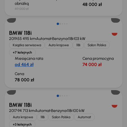
obniżką
48 000 zł
49 000 zł
BMW 118i
2019
55 495 km
Automat
Benzyna
118i
103 kW
Książka serwisowa
Auta krajowe
118i
Salon Polska
+7 kolejnych
Miesięczna rata
Cena promocyjna
od 464 zł
74 000 zł
Cena
78 000 zł
BMW 118i
2017
94 713 km
Automat
Benzyna
118i
100 kW
Auta krajowe
118i
Salon Polska
Automat
+3 kolejnych