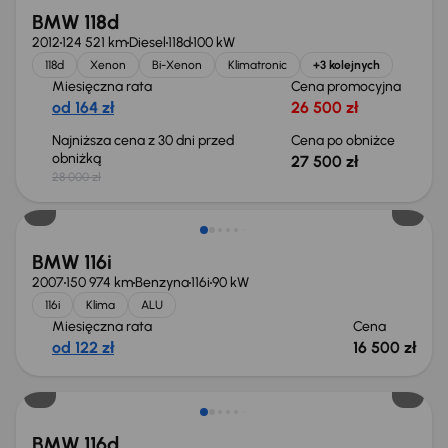
BMW 118d
2012
124 521 km
Diesel
118d
100 kW
118d
Xenon
Bi-Xenon
Klimatronic
+3 kolejnych
Miesięczna rata
Cena promocyjna
od 164 zł
26 500 zł
Najniższa cena z 30 dni przed
Cena po obniżce
obniżką
27 500 zł
28 000 zł
BMW 116i
2007
150 974 km
Benzyna
116i
90 kW
116i
Klima
ALU
Miesięczna rata
Cena
od 122 zł
16 500 zł
Świeżo skupione
BMW 116d