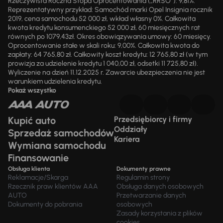
Rzeczywista Roczna Stopa Oprocentowania („RRSO“): 9,81%.
Reprezentatywny przykład: Samochód marki Opel Insignia rocznik
2019, cena samochodu 52 000 zł, wkład własny 0%. Całkowita
kwota kredytu konsumenckiego 52 000 zł, 60 miesięcznych rat
równych po 1079,43zł. Okres obowiązywania umowy: 60 miesięcy.
Oprocentowanie stałe w skali roku: 9,00%. Całkowita kwota do
zapłaty: 64 765,80 zł. Całkowity koszt kredytu: 12 765,80 zł (w tym
prowizja za udzielenie kredytu 1 040,00 zł, odsetki 11 725,80 zł).
Wyliczenie na dzień 11.12.2025 r. Zawarcie ubezpieczenia nie jest
warunkiem udzielenia kredytu.
Pokaż wszystko
Kupić auto
Przedsiębiorcy i firmy
Oddziały
Sprzedaż samochodów
Kariera
Wymiana samochodu
Finansowanie
Obsługa klienta
Dokumenty prawne
Reklamacje/Skarga
Regulamin strony
Rzecznik praw klientów AAA
Obsługa danych osobowych
AUTO
Przetwarzanie danych
Dokumenty do pobrania
osobowych
Zasady korzystania z plików
cookies