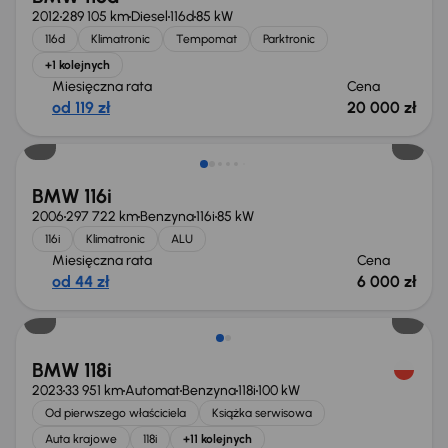
2012
289 105 km
Diesel
116d
85 kW
116d
Klimatronic
Tempomat
Parktronic
+1 kolejnych
Miesięczna rata
Cena
od 119 zł
20 000 zł
BMW 116i
2006
297 722 km
Benzyna
116i
85 kW
116i
Klimatronic
ALU
Miesięczna rata
Cena
od 44 zł
6 000 zł
Możliwość odliczenia VAT
BMW 118i
2023
33 951 km
Automat
Benzyna
118i
100 kW
Od pierwszego właściciela
Książka serwisowa
Auta krajowe
118i
+11 kolejnych