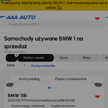
BMW
1
Anuluj wszystko
Przebijemy każdą inną ofertę SKUPU. Darmowa wycena auta
online
TU
.
Samochody używane BMW 1 na
sprzedaż
27 samochodów
2
Marka i model
Cena
Rata
R
BMW
1
Anuluj wszystko
Świeżo skupione
Sortuj według
Zapisz wyszukiwanie
BMW 118i
2022
145 979 km
Automat
Benzyna
118i
100 kW
Od pierwszego właściciela
Książka serwisowa