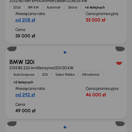
2012
183 689 km
Automat
Diesel
120d
135 kW
120d
184 KM
Automat
Skóra
+6 kolejnych
Miesięczna rata
Cena promocyjna
od 208 zł
33 000 zł
Cena
35 000 zł
BMW 120i
2015
83 226 km
Benzyna
120i
130 kW
Auta krajowe
120i
Salon Polska
Klimatronic
+2 kolejnych
Miesięczna rata
Cena promocyjna
od 292 zł
46 000 zł
Cena
49 000 zł