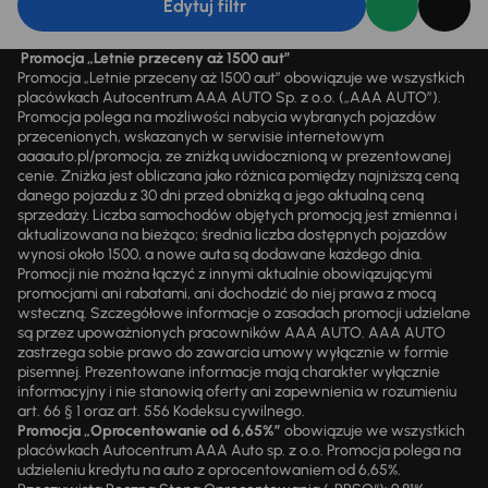
Edytuj filtr
Promocja „Letnie przeceny aż 1500 aut”
Promocja „Letnie przeceny aż 1500 aut” obowiązuje we wszystkich
placówkach Autocentrum AAA AUTO Sp. z o.o. („AAA AUTO”).
Promocja polega na możliwości nabycia wybranych pojazdów
przecenionych, wskazanych w serwisie internetowym
aaaauto.pl/promocja, ze zniżką uwidocznioną w prezentowanej
cenie. Zniżka jest obliczana jako różnica pomiędzy najniższą ceną
danego pojazdu z 30 dni przed obniżką a jego aktualną ceną
sprzedaży. Liczba samochodów objętych promocją jest zmienna i
aktualizowana na bieżąco; średnia liczba dostępnych pojazdów
wynosi około 1500, a nowe auta są dodawane każdego dnia.
Promocji nie można łączyć z innymi aktualnie obowiązującymi
promocjami ani rabatami, ani dochodzić do niej prawa z mocą
wsteczną. Szczegółowe informacje o zasadach promocji udzielane
są przez upoważnionych pracowników AAA AUTO. AAA AUTO
zastrzega sobie prawo do zawarcia umowy wyłącznie w formie
pisemnej. Prezentowane informacje mają charakter wyłącznie
informacyjny i nie stanowią oferty ani zapewnienia w rozumieniu
art. 66 § 1 oraz art. 556 Kodeksu cywilnego.
Promocja „Oprocentowanie od 6,65%”
obowiązuje we wszystkich
placówkach Autocentrum AAA Auto sp. z o.o. Promocja polega na
udzieleniu kredytu na auto z oprocentowaniem od 6,65%.