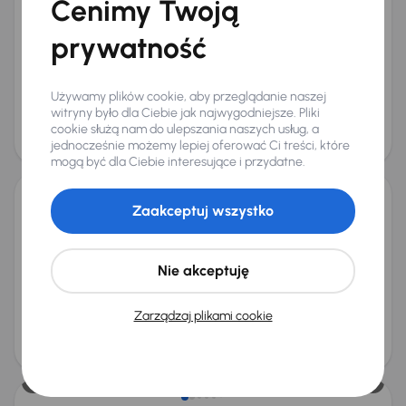
Cenimy Twoją
BMW 116i
2017
127 685 km
Benzyna
116i
80 kW
prywatność
116i
Navi
Klimatronic
Tempomat
+1 kolejnych
Miesięczna rata
Cena promocyjna
od 250 zł
39 000 zł
Używamy plików cookie, aby przeglądanie naszej
witryny było dla Ciebie jak najwygodniejsze. Pliki
Cena
cookie służą nam do ulepszania naszych usług, a
42 000 zł
jednocześnie możemy lepiej oferować Ci treści, które
Świeżo skupione
mogą być dla Ciebie interesujące i przydatne.
Zaakceptuj wszystko
BMW 116d
2016
327 329 km
Diesel
116d
85 kW
116d
Klimatronic
Parktronic
Podgrzewane siedzienia
Nie akceptuję
Miesięczna rata
Cena promocyjna
od 155 zł
25 000 zł
Zarządzaj plikami cookie
Cena
26 000 zł
Taniej o 500 zł