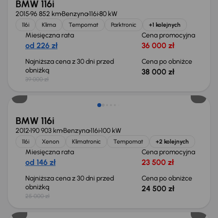
BMW 116i
2015
96 852 km
Benzyna
116i
80 kW
116i
Klima
Tempomat
Parktronic
+1 kolejnych
Miesięczna rata
Cena promocyjna
od 226 zł
36 000 zł
Najniższa cena z 30 dni przed
Cena po obniżce
obniżką
38 000 zł
39 000 zł
Taniej o 500 zł
BMW 116i
2012
190 903 km
Benzyna
116i
100 kW
116i
Xenon
Klimatronic
Tempomat
+2 kolejnych
Miesięczna rata
Cena promocyjna
od 146 zł
23 500 zł
Najniższa cena z 30 dni przed
Cena po obniżce
obniżką
24 500 zł
25 000 zł
Taniej o 1 000 zł