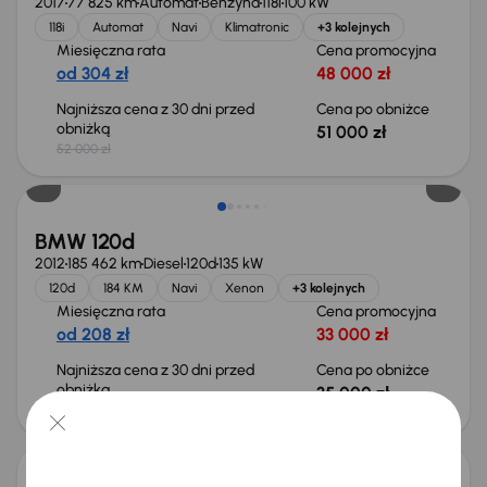
2017
77 825 km
Automat
Benzyna
118i
100 kW
118i
Automat
Navi
Klimatronic
+3 kolejnych
Miesięczna rata
Cena promocyjna
od 304 zł
48 000 zł
Najniższa cena z 30 dni przed
Cena po obniżce
obniżką
51 000 zł
52 000 zł
Taniej o 2 000 zł
BMW 120d
2012
185 462 km
Diesel
120d
135 kW
120d
184 KM
Navi
Xenon
+3 kolejnych
Miesięczna rata
Cena promocyjna
od 208 zł
33 000 zł
Najniższa cena z 30 dni przed
Cena po obniżce
obniżką
35 000 zł
37 000 zł