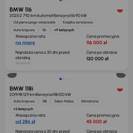
BMW 116
2025
2 792 km
Automat
Benzyna
116
90 kW
Od pierwszego właściciela
Książka serwisowa
Auta krajowe
116
+9 kolejnych
Miesięczna rata
Cena promocyjna
na miarę
116 000 zł
Najniższa cena z 30 dni przed
Cena po obniżce
obniżką
120 000 zł
110 000 zł
Taniej o 1 000 zł
BMW 118i
2019
98 129 km
Benzyna
118i
100 kW
Auta krajowe
118i
Salon Polska
Klimatronic
+3 kolejnych
Miesięczna rata
Cena promocyjna
od 286 zł
45 000 zł
Najniższa cena z 30 dni przed
Cena po obniżce