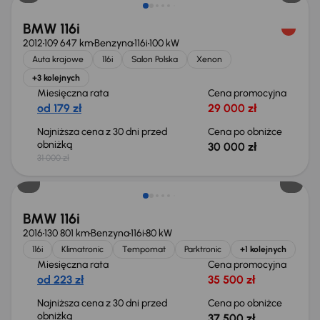
BMW 116i
2012
109 647 km
Benzyna
116i
100 kW
Auta krajowe
116i
Salon Polska
Xenon
+3 kolejnych
Miesięczna rata
Cena promocyjna
od 179 zł
29 000 zł
Najniższa cena z 30 dni przed
Cena po obniżce
obniżką
30 000 zł
31 000 zł
Taniej o 500 zł
BMW 116i
2016
130 801 km
Benzyna
116i
80 kW
116i
Klimatronic
Tempomat
Parktronic
+1 kolejnych
Miesięczna rata
Cena promocyjna
od 223 zł
35 500 zł
Najniższa cena z 30 dni przed
Cena po obniżce
obniżką
37 500 zł