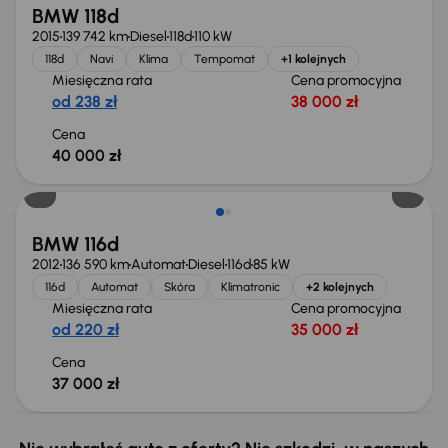
BMW 118d
2015
139 742 km
Diesel
118d
110 kW
118d
Navi
Klima
Tempomat
+1 kolejnych
Miesięczna rata
Cena promocyjna
od 238 zł
38 000 zł
Cena
40 000 zł
BMW 116d
2012
136 590 km
Automat
Diesel
116d
85 kW
116d
Automat
Skóra
Klimatronic
+2 kolejnych
Miesięczna rata
Cena promocyjna
od 220 zł
35 000 zł
Cena
37 000 zł