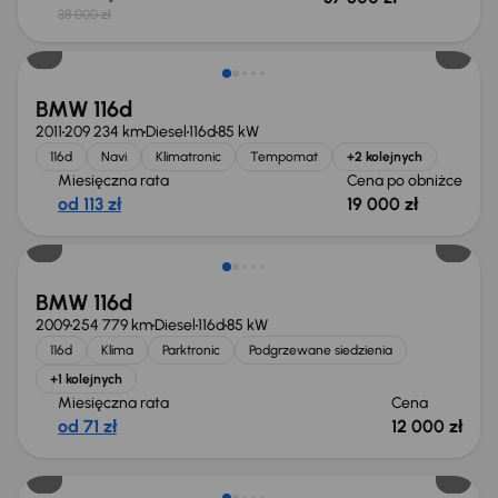
38 000 zł
BMW 116d
2011
209 234 km
Diesel
116d
85 kW
116d
Navi
Klimatronic
Tempomat
+2 kolejnych
Miesięczna rata
Cena po obniżce
od 113 zł
19 000 zł
BMW 116d
2009
254 779 km
Diesel
116d
85 kW
116d
Klima
Parktronic
Podgrzewane siedzienia
+1 kolejnych
Miesięczna rata
Cena
od 71 zł
12 000 zł
Świeżo skupione