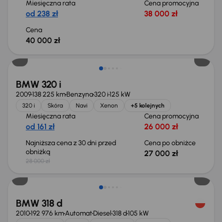
Miesięczna rata
Cena promocyjna
od 238 zł
38 000 zł
Cena
40 000 zł
Taniej o 1 000 zł
BMW 320 i
2009
138 225 km
Benzyna
320 i
125 kW
320 i
Skóra
Navi
Xenon
+5 kolejnych
Miesięczna rata
Cena promocyjna
od 161 zł
26 000 zł
Najniższa cena z 30 dni przed
Cena po obniżce
obniżką
27 000 zł
28 000 zł
Świeżo skupione
BMW 318 d
2010
192 976 km
Automat
Diesel
318 d
105 kW