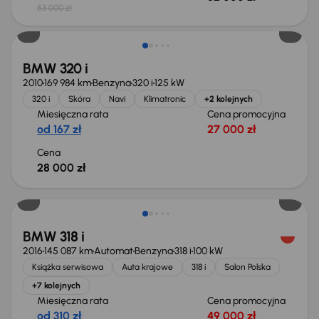
53 000 zł
BMW 320 i
2010
169 984 km
Benzyna
320 i
125 kW
320 i
Skóra
Navi
Klimatronic
+2 kolejnych
Miesięczna rata
Cena promocyjna
od 167 zł
27 000 zł
Cena
28 000 zł
Taniej o 1 000 zł
BMW 318 i
2016
145 087 km
Automat
Benzyna
318 i
100 kW
Książka serwisowa
Auta krajowe
318 i
Salon Polska
+7 kolejnych
Miesięczna rata
Cena promocyjna
od 310 zł
49 000 zł