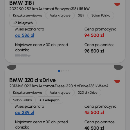
BMW 318 i
2022
90 252 km
Automat
Benzyna
318 i
115 kW
Książka serwisowa
Auta krajowe
318 i
Salon Polska
+7 kolejnych
Miesięczna rata
Cena promocyjna
od 586 zł
94 500 zł
Najniższa cena z 30 dni przed
Cena po obniżce
obniżką
98 500 zł
100 000 zł
Taniej o 1 500 zł
BMW 320 d xDrive
2013
165 022 km
Automat
Diesel
320 d xDrive
135 kW
4x4
Książka serwisowa
Auta krajowe
320 d xDrive
Salon Polska
+11 kolejnych
Miesięczna rata
Cena promocyjna
od 289 zł
45 500 zł
Najniższa cena z 30 dni przed
Cena po obniżce
obniżką
48 500 zł