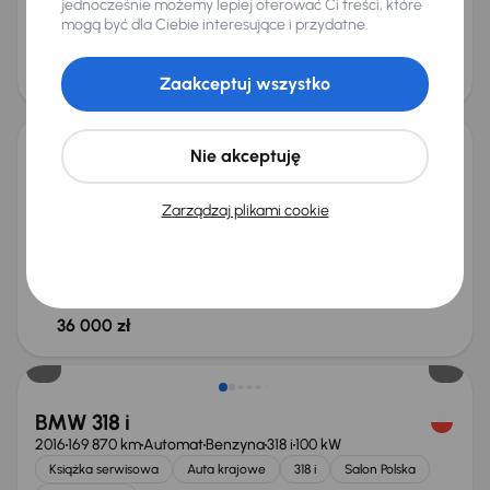
jednocześnie możemy lepiej oferować Ci treści, które
od 220 zł
35 000 zł
mogą być dla Ciebie interesujące i przydatne.
Cena
37 000 zł
Zaakceptuj wszystko
Nie akceptuję
BMW 320 i
2012
214 462 km
Benzyna
320 i
135 kW
Zarządzaj plikami cookie
320 i
Klimatronic
Parktronic
Podgrzewane siedzienia
Miesięczna rata
Cena promocyjna
od 214 zł
34 000 zł
Cena
36 000 zł
BMW 318 i
2016
169 870 km
Automat
Benzyna
318 i
100 kW
Książka serwisowa
Auta krajowe
318 i
Salon Polska