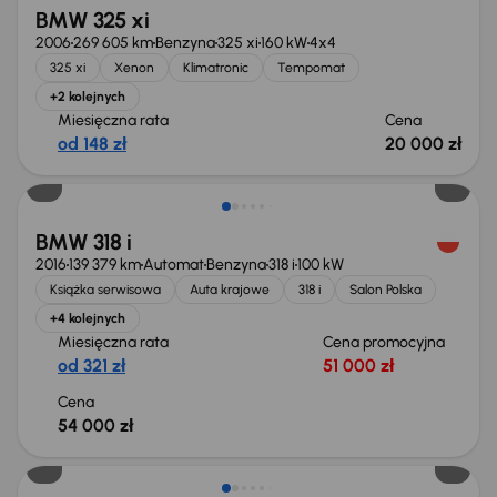
BMW 325 xi
2006
269 605 km
Benzyna
325 xi
160 kW
4x4
325 xi
Xenon
Klimatronic
Tempomat
+2 kolejnych
Miesięczna rata
Cena
od 148 zł
20 000 zł
BMW 318 i
2016
139 379 km
Automat
Benzyna
318 i
100 kW
Książka serwisowa
Auta krajowe
318 i
Salon Polska
+4 kolejnych
Miesięczna rata
Cena promocyjna
od 321 zł
51 000 zł
Cena
54 000 zł