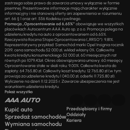
zastrzega sobie prawo do zawarcia umowy wyłącznie w formie
pisemnej. Prezentowane informacje mają charakter wyłącznie
informacyjny i nie stanowią oferty ani zapewnienia w rozumieniu
art. 66 § 1 oraz art. 556 Kodeksu cywilnego.
Promocja „Oprocentowanie od 6,65%”
obowiązuje we wszystkich
placówkach Autocentrum AAA Auto sp. z o.o. Promocja polega na
udzieleniu kredytu na auto z oprocentowaniem od 6,65%.
Rzeczywista Roczna Stopa Oprocentowania („RRSO“): 9,81%.
Reprezentatywny przykład: Samochód marki Opel Insignia rocznik
2019, cena samochodu 52 000 zł, wkład własny 0%. Całkowita
kwota kredytu konsumenckiego 52 000 zł, 60 miesięcznych rat
równych po 1079,43zł. Okres obowiązywania umowy: 60 miesięcy.
Oprocentowanie stałe w skali roku: 9,00%. Całkowita kwota do
zapłaty: 64 765,80 zł. Całkowity koszt kredytu: 12 765,80 zł (w tym
prowizja za udzielenie kredytu 1 040,00 zł, odsetki 11 725,80 zł).
Wyliczenie na dzień 11.12.2025 r. Zawarcie ubezpieczenia nie jest
warunkiem udzielenia kredytu.
Pokaż wszystko
Kupić auto
Przedsiębiorcy i firmy
Oddziały
Sprzedaż samochodów
Kariera
Wymiana samochodu