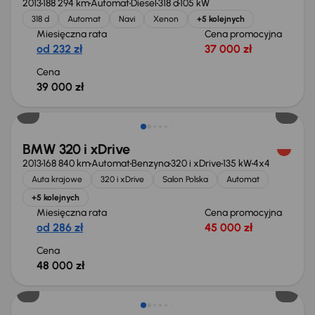
2013
188 294 km
Automat
Diesel
318 d
105 kW
318 d
Automat
Navi
Xenon
+5 kolejnych
Miesięczna rata
Cena promocyjna
od 232 zł
37 000 zł
Cena
39 000 zł
BMW 320 i xDrive
2013
168 840 km
Automat
Benzyna
320 i xDrive
135 kW
4x4
Auta krajowe
320 i xDrive
Salon Polska
Automat
+5 kolejnych
Miesięczna rata
Cena promocyjna
od 286 zł
45 000 zł
Cena
48 000 zł