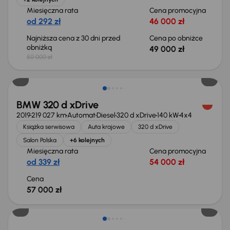
Miesięczna rata
Cena promocyjna
od 292 zł
46 000 zł
Najniższa cena z 30 dni przed
Cena po obniżce
obniżką
49 000 zł
50 000 zł
BMW 320 d xDrive
2019
219 027 km
Automat
Diesel
320 d xDrive
140 kW
4x4
Książka serwisowa
Auta krajowe
320 d xDrive
Salon Polska
+6 kolejnych
Miesięczna rata
Cena promocyjna
od 339 zł
54 000 zł
Cena
57 000 zł
Taniej o 1 500 zł