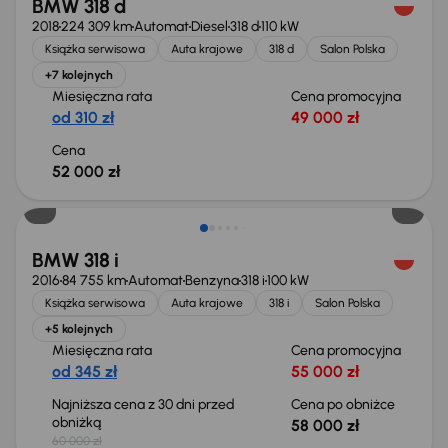
BMW 318 d
2018
224 309 km
Automat
Diesel
318 d
110 kW
Książka serwisowa
Auta krajowe
318 d
Salon Polska
+7 kolejnych
Miesięczna rata
Cena promocyjna
od 310 zł
49 000 zł
Cena
52 000 zł
Taniej o 2 000 zł
BMW 318 i
2016
84 755 km
Automat
Benzyna
318 i
100 kW
Książka serwisowa
Auta krajowe
318 i
Salon Polska
+5 kolejnych
Miesięczna rata
Cena promocyjna
od 345 zł
55 000 zł
Najniższa cena z 30 dni przed
Cena po obniżce
obniżką
58 000 zł
60 000 zł