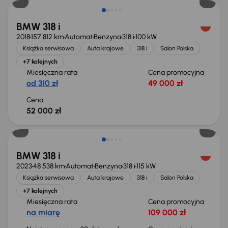
BMW 318 i
2018
157 812 km
Automat
Benzyna
318 i
100 kW
Książka serwisowa
Auta krajowe
318 i
Salon Polska
+7 kolejnych
Miesięczna rata
Cena promocyjna
od 310 zł
49 000 zł
Cena
52 000 zł
Taniej o 2 000 zł
BMW 318 i
2023
48 538 km
Automat
Benzyna
318 i
115 kW
Książka serwisowa
Auta krajowe
318 i
Salon Polska
+7 kolejnych
Miesięczna rata
Cena promocyjna
na miarę
109 000 zł