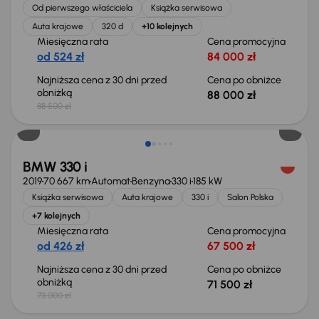
Od pierwszego właściciela
Książka serwisowa
Auta krajowe
320 d
+10 kolejnych
Miesięczna rata
Cena promocyjna
od 524 zł
84 000 zł
Najniższa cena z 30 dni przed
Cena po obniżce
obniżką
88 000 zł
88 500 zł
Taniej o 1 500 zł
BMW 330 i
2019
70 667 km
Automat
Benzyna
330 i
185 kW
Książka serwisowa
Auta krajowe
330 i
Salon Polska
+7 kolejnych
Miesięczna rata
Cena promocyjna
od 426 zł
67 500 zł
Najniższa cena z 30 dni przed
Cena po obniżce
obniżką
71 500 zł
73 000 zł