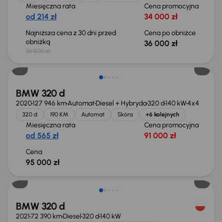
Miesięczna rata
Cena promocyjna
od 214 zł
34 000 zł
Najniższa cena z 30 dni przed
Cena po obniżce
obniżką
36 000 zł
36 500 zł
BMW 320 d
2020
127 946 km
Automat
Diesel + Hybryda
320 d
140 kW
4x4
320 d
190 KM
Automat
Skóra
+6 kolejnych
Miesięczna rata
Cena promocyjna
od 565 zł
91 000 zł
Cena
95 000 zł
Taniej o 500 zł
BMW 320 d
2021
72 390 km
Diesel
320 d
140 kW