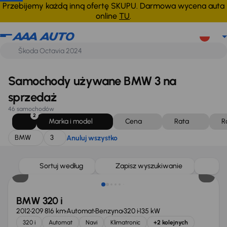
BMW
3
Anuluj wszystko
Przebijemy każdą inną ofertę SKUPU. Darmowa wycena auta
online
TU
.
Samochody używane BMW 3 na
sprzedaż
46 samochodów
2
Marka i model
Cena
Rata
R
BMW
3
Anuluj wszystko
Taniej o 500 zł
Sortuj według
Zapisz wyszukiwanie
BMW 320 i
2012
209 816 km
Automat
Benzyna
320 i
135 kW
320 i
Automat
Navi
Klimatronic
+2 kolejnych