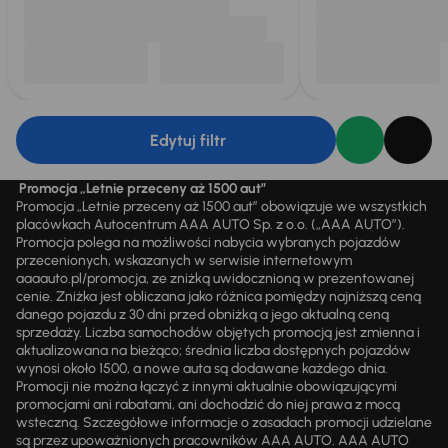
Edytuj filtr
Promocja „Letnie przeceny aż 1500 aut”
Promocja „Letnie przeceny aż 1500 aut” obowiązuje we wszystkich
placówkach Autocentrum AAA AUTO Sp. z o.o. („AAA AUTO”).
Promocja polega na możliwości nabycia wybranych pojazdów
przecenionych, wskazanych w serwisie internetowym
aaaauto.pl/promocja, ze zniżką uwidocznioną w prezentowanej
cenie. Zniżka jest obliczana jako różnica pomiędzy najniższą ceną
danego pojazdu z 30 dni przed obniżką a jego aktualną ceną
sprzedaży. Liczba samochodów objętych promocją jest zmienna i
aktualizowana na bieżąco; średnia liczba dostępnych pojazdów
wynosi około 1500, a nowe auta są dodawane każdego dnia.
Promocji nie można łączyć z innymi aktualnie obowiązującymi
promocjami ani rabatami, ani dochodzić do niej prawa z mocą
wsteczną. Szczegółowe informacje o zasadach promocji udzielane
są przez upoważnionych pracowników AAA AUTO. AAA AUTO