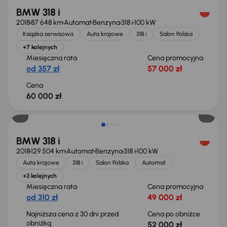
BMW 318 i
2018
87 648 km
Automat
Benzyna
318 i
100 kW
Książka serwisowa
Auta krajowe
318 i
Salon Polska
+7 kolejnych
Miesięczna rata
Cena promocyjna
od 357 zł
57 000 zł
Cena
60 000 zł
Taniej o 1 000 zł
BMW 318 i
2018
129 504 km
Automat
Benzyna
318 i
100 kW
Auta krajowe
318 i
Salon Polska
Automat
+3 kolejnych
Miesięczna rata
Cena promocyjna
od 310 zł
49 000 zł
Najniższa cena z 30 dni przed
Cena po obniżce
obniżką
52 000 zł