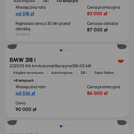
Auta krajowe
318 i
+10 kolejnych
Miesięczna rata
Cena promocyjna
od 518 zł
83 000 zł
Najniższa cena z 30 dni przed
Cena po obniżce
obniżką
87 000 zł
88 000 zł
BMW 318 i
2020
113 416 km
Automat
Benzyna
318 i
115 kW
Książka serwisowa
Auta krajowe
318 i
Salon Polska
+8 kolejnych
Miesięczna rata
Cena promocyjna
od 536 zł
86 000 zł
Cena
90 000 zł