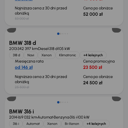
Najniższa cena z 30 dni przed
Cena po obniżce
obniżką
52 000 zł
53 000 zł
Taniej o 1 000 zł
BMW 318 d
2013
342 397 km
Diesel
318 d
105 kW
318 d
Navi
Xenon
Klimatronic
+4 kolejnych
Miesięczna rata
Cena promocyjna
od 146 zł
23 500 zł
Najniższa cena z 30 dni przed
Cena po obniżce
obniżką
24 500 zł
25 500 zł
BMW 316 i
2014
169 032 km
Automat
Benzyna
316 i
100 kW
316 i
Automat
Xenon
Bi-Xenon
+4 kolejnych