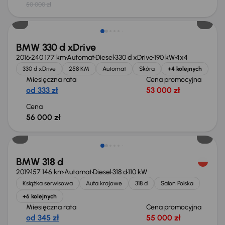
50 000 zł
Świeżo skupione
BMW 330 d xDrive
2016
240 177 km
Automat
Diesel
330 d xDrive
190 kW
4x4
330 d xDrive
258 KM
Automat
Skóra
+4 kolejnych
Miesięczna rata
Cena promocyjna
od 333 zł
53 000 zł
Cena
56 000 zł
BMW 318 d
2019
157 146 km
Automat
Diesel
318 d
110 kW
Książka serwisowa
Auta krajowe
318 d
Salon Polska
+6 kolejnych
Miesięczna rata
Cena promocyjna
od 345 zł
55 000 zł