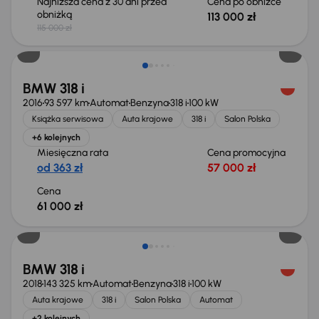
Najniższa cena z 30 dni przed
Cena po obniżce
obniżką
113 000 zł
115 000 zł
BMW 318 i
2016
93 597 km
Automat
Benzyna
318 i
100 kW
Książka serwisowa
Auta krajowe
318 i
Salon Polska
+6 kolejnych
Miesięczna rata
Cena promocyjna
od 363 zł
57 000 zł
Cena
61 000 zł
Taniej o 1 000 zł
BMW 318 i
2018
143 325 km
Automat
Benzyna
318 i
100 kW
Auta krajowe
318 i
Salon Polska
Automat
+2 kolejnych