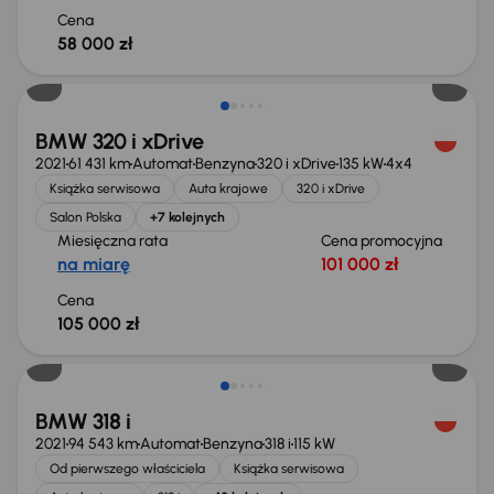
Cena
58 000 zł
BMW 320 i xDrive
2021
61 431 km
Automat
Benzyna
320 i xDrive
135 kW
4x4
Książka serwisowa
Auta krajowe
320 i xDrive
Salon Polska
+7 kolejnych
Miesięczna rata
Cena promocyjna
na miarę
101 000 zł
Cena
105 000 zł
Taniej o 1 000 zł
BMW 318 i
2021
94 543 km
Automat
Benzyna
318 i
115 kW
Od pierwszego właściciela
Książka serwisowa