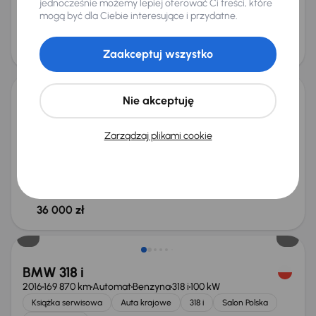
jednocześnie możemy lepiej oferować Ci treści, które
od 220 zł
35 000 zł
mogą być dla Ciebie interesujące i przydatne.
Cena
37 000 zł
Zaakceptuj wszystko
Nie akceptuję
BMW 320 i
2012
214 462 km
Benzyna
320 i
135 kW
Zarządzaj plikami cookie
320 i
Klimatronic
Parktronic
Podgrzewane siedzienia
Miesięczna rata
Cena promocyjna
od 214 zł
34 000 zł
Cena
36 000 zł
BMW 318 i
2016
169 870 km
Automat
Benzyna
318 i
100 kW
Książka serwisowa
Auta krajowe
318 i
Salon Polska