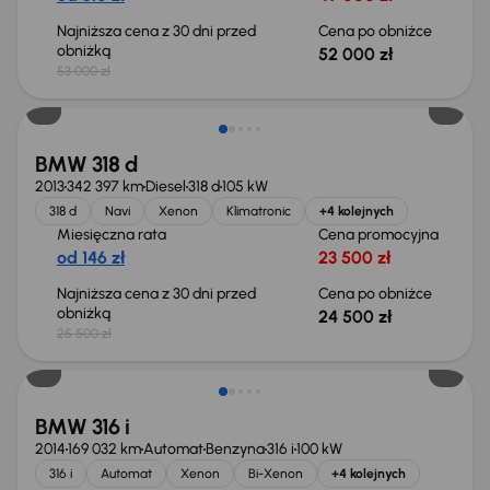
Najniższa cena z 30 dni przed
Cena po obniżce
obniżką
52 000 zł
53 000 zł
Taniej o 1 000 zł
BMW 318 d
2013
342 397 km
Diesel
318 d
105 kW
318 d
Navi
Xenon
Klimatronic
+4 kolejnych
Miesięczna rata
Cena promocyjna
od 146 zł
23 500 zł
Najniższa cena z 30 dni przed
Cena po obniżce
obniżką
24 500 zł
25 500 zł
BMW 316 i
2014
169 032 km
Automat
Benzyna
316 i
100 kW
316 i
Automat
Xenon
Bi-Xenon
+4 kolejnych