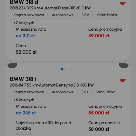
BMW 318 d
2018
224 309 km
Automat
Diesel
318 d
110 kW
Książka serwisowa
Auta krajowe
318 d
Salon Polska
+7 kolejnych
Miesięczna rata
Cena promocyjna
od 310 zł
49 000 zł
Cena
52 000 zł
Taniej o 2 000 zł
BMW 318 i
2016
84 755 km
Automat
Benzyna
318 i
100 kW
Książka serwisowa
Auta krajowe
318 i
Salon Polska
+5 kolejnych
Miesięczna rata
Cena promocyjna
od 345 zł
55 000 zł
Najniższa cena z 30 dni przed
Cena po obniżce
obniżką
58 000 zł
60 000 zł