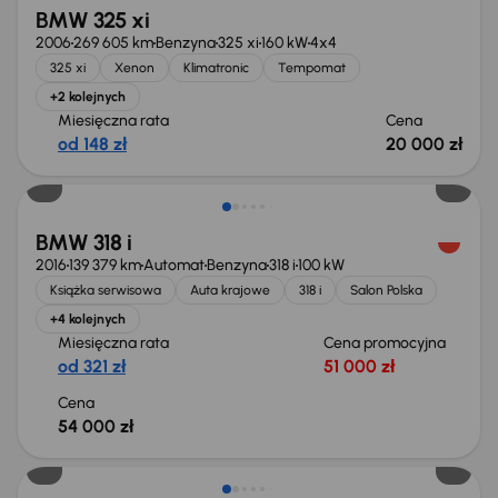
BMW 325 xi
2006
269 605 km
Benzyna
325 xi
160 kW
4x4
325 xi
Xenon
Klimatronic
Tempomat
+2 kolejnych
Miesięczna rata
Cena
od 148 zł
20 000 zł
BMW 318 i
2016
139 379 km
Automat
Benzyna
318 i
100 kW
Książka serwisowa
Auta krajowe
318 i
Salon Polska
+4 kolejnych
Miesięczna rata
Cena promocyjna
od 321 zł
51 000 zł
Cena
54 000 zł