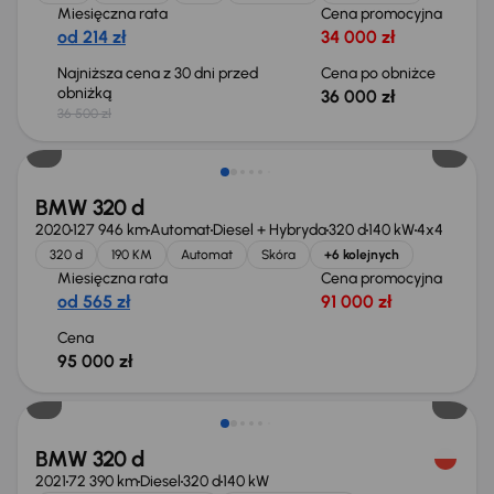
Miesięczna rata
Cena promocyjna
od 214 zł
34 000 zł
Najniższa cena z 30 dni przed
Cena po obniżce
obniżką
36 000 zł
36 500 zł
BMW 320 d
2020
127 946 km
Automat
Diesel + Hybryda
320 d
140 kW
4x4
320 d
190 KM
Automat
Skóra
+6 kolejnych
Miesięczna rata
Cena promocyjna
od 565 zł
91 000 zł
Cena
95 000 zł
Taniej o 500 zł
BMW 320 d
2021
72 390 km
Diesel
320 d
140 kW