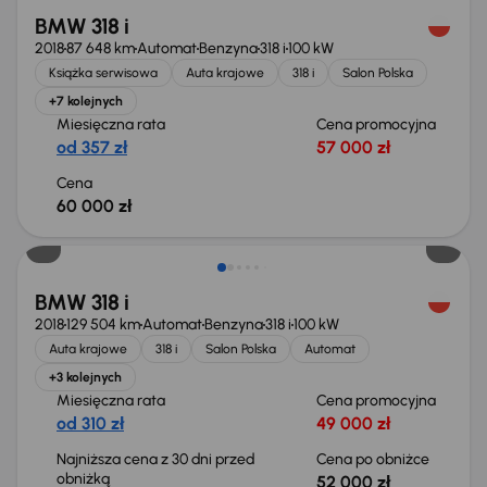
BMW 318 i
2018
87 648 km
Automat
Benzyna
318 i
100 kW
Książka serwisowa
Auta krajowe
318 i
Salon Polska
+7 kolejnych
Miesięczna rata
Cena promocyjna
od 357 zł
57 000 zł
Cena
60 000 zł
Taniej o 1 000 zł
BMW 318 i
2018
129 504 km
Automat
Benzyna
318 i
100 kW
Auta krajowe
318 i
Salon Polska
Automat
+3 kolejnych
Miesięczna rata
Cena promocyjna
od 310 zł
49 000 zł
Najniższa cena z 30 dni przed
Cena po obniżce
obniżką
52 000 zł