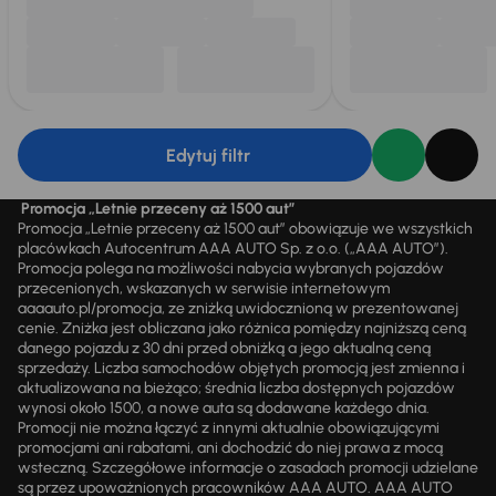
Edytuj filtr
Promocja „Letnie przeceny aż 1500 aut”
Promocja „Letnie przeceny aż 1500 aut” obowiązuje we wszystkich
placówkach Autocentrum AAA AUTO Sp. z o.o. („AAA AUTO”).
Promocja polega na możliwości nabycia wybranych pojazdów
przecenionych, wskazanych w serwisie internetowym
aaaauto.pl/promocja, ze zniżką uwidocznioną w prezentowanej
cenie. Zniżka jest obliczana jako różnica pomiędzy najniższą ceną
danego pojazdu z 30 dni przed obniżką a jego aktualną ceną
sprzedaży. Liczba samochodów objętych promocją jest zmienna i
aktualizowana na bieżąco; średnia liczba dostępnych pojazdów
wynosi około 1500, a nowe auta są dodawane każdego dnia.
Promocji nie można łączyć z innymi aktualnie obowiązującymi
promocjami ani rabatami, ani dochodzić do niej prawa z mocą
wsteczną. Szczegółowe informacje o zasadach promocji udzielane
są przez upoważnionych pracowników AAA AUTO. AAA AUTO