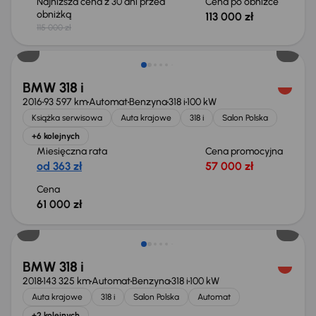
Najniższa cena z 30 dni przed
Cena po obniżce
obniżką
113 000 zł
115 000 zł
BMW 318 i
2016
93 597 km
Automat
Benzyna
318 i
100 kW
Książka serwisowa
Auta krajowe
318 i
Salon Polska
+6 kolejnych
Miesięczna rata
Cena promocyjna
od 363 zł
57 000 zł
Cena
61 000 zł
Taniej o 1 000 zł
BMW 318 i
2018
143 325 km
Automat
Benzyna
318 i
100 kW
Auta krajowe
318 i
Salon Polska
Automat
+2 kolejnych