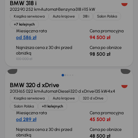
BMW 318 i
2022
90 252 km
Automat
Benzyna
318 i
115 kW
Książka serwisowa
Auta krajowe
318 i
Salon Polska
+7 kolejnych
Miesięczna rata
Cena promocyjna
od 586 zł
94 500 zł
Najniższa cena z 30 dni przed
Cena po obniżce
obniżką
98 500 zł
100 000 zł
Taniej o 1 500 zł
BMW 320 d xDrive
2013
165 022 km
Automat
Diesel
320 d xDrive
135 kW
4x4
Książka serwisowa
Auta krajowe
320 d xDrive
Salon Polska
+11 kolejnych
Miesięczna rata
Cena promocyjna
od 289 zł
45 500 zł
Najniższa cena z 30 dni przed
Cena po obniżce
obniżką
48 500 zł