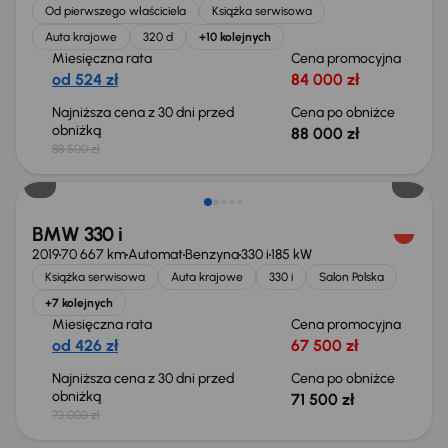
Od pierwszego właściciela
Książka serwisowa
Auta krajowe
320 d
+10 kolejnych
Miesięczna rata
Cena promocyjna
od 524 zł
84 000 zł
Najniższa cena z 30 dni przed
Cena po obniżce
obniżką
88 000 zł
88 500 zł
Taniej o 1 500 zł
BMW 330 i
2019
70 667 km
Automat
Benzyna
330 i
185 kW
Książka serwisowa
Auta krajowe
330 i
Salon Polska
+7 kolejnych
Miesięczna rata
Cena promocyjna
od 426 zł
67 500 zł
Najniższa cena z 30 dni przed
Cena po obniżce
obniżką
71 500 zł
73 000 zł