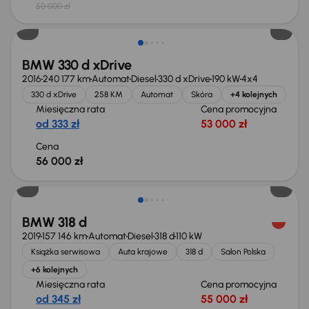
50 000 zł
Świeżo skupione
BMW 330 d xDrive
2016
240 177 km
Automat
Diesel
330 d xDrive
190 kW
4x4
330 d xDrive
258 KM
Automat
Skóra
+4 kolejnych
Miesięczna rata
Cena promocyjna
od 333 zł
53 000 zł
Cena
56 000 zł
BMW 318 d
2019
157 146 km
Automat
Diesel
318 d
110 kW
Książka serwisowa
Auta krajowe
318 d
Salon Polska
+6 kolejnych
Miesięczna rata
Cena promocyjna
od 345 zł
55 000 zł