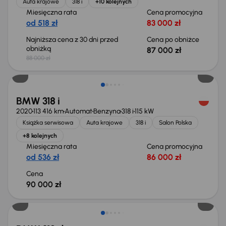
Auta krajowe
318 i
+10 kolejnych
Miesięczna rata
Cena promocyjna
od 518 zł
83 000 zł
Najniższa cena z 30 dni przed
Cena po obniżce
obniżką
87 000 zł
88 000 zł
BMW 318 i
2020
113 416 km
Automat
Benzyna
318 i
115 kW
Książka serwisowa
Auta krajowe
318 i
Salon Polska
+8 kolejnych
Miesięczna rata
Cena promocyjna
od 536 zł
86 000 zł
Cena
90 000 zł