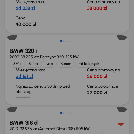
Miesięczna rata
Cena promocyjna
od 238 zł
38 000 zł
Cena
40 000 zł
Taniej o 1 000 zł
BMW 320 i
2009
138 225 km
Benzyna
320 i
125 kW
320 i
Skóra
Navi
Xenon
+5 kolejnych
Miesięczna rata
Cena promocyjna
od 161 zł
26 000 zł
Najniższa cena z 30 dni przed
Cena po obniżce
obniżką
27 000 zł
28 000 zł
Świeżo skupione
BMW 318 d
2010
192 976 km
Automat
Diesel
318 d
105 kW