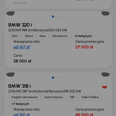
53 000 zł
BMW 320 i
2010
169 984 km
Benzyna
320 i
125 kW
320 i
Skóra
Navi
Klimatronic
+2 kolejnych
Miesięczna rata
Cena promocyjna
od 167 zł
27 000 zł
Cena
28 000 zł
Taniej o 1 000 zł
BMW 318 i
2016
145 087 km
Automat
Benzyna
318 i
100 kW
Książka serwisowa
Auta krajowe
318 i
Salon Polska
+7 kolejnych
Miesięczna rata
Cena promocyjna
od 310 zł
49 000 zł