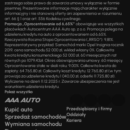
zastrzega sobie prawo do zawarcia umowy wyłącznie w formie
pisemnej. Prezentowane informacje mają charakter wyłącznie
informacyjny i nie stanowią oferty ani zapewnienia w rozumieniu
art. 66 § 1 oraz art. 556 Kodeksu cywilnego.
Promocja „Oprocentowanie od 6,65%”
obowiązuje we wszystkich
placówkach Autocentrum AAA Auto sp. z o.o. Promocja polega na
udzieleniu kredytu na auto z oprocentowaniem od 6,65%.
Rzeczywista Roczna Stopa Oprocentowania („RRSO“): 9,81%.
Reprezentatywny przykład: Samochód marki Opel Insignia rocznik
2019, cena samochodu 52 000 zł, wkład własny 0%. Całkowita
kwota kredytu konsumenckiego 52 000 zł, 60 miesięcznych rat
równych po 1079,43zł. Okres obowiązywania umowy: 60 miesięcy.
Oprocentowanie stałe w skali roku: 9,00%. Całkowita kwota do
zapłaty: 64 765,80 zł. Całkowity koszt kredytu: 12 765,80 zł (w tym
prowizja za udzielenie kredytu 1 040,00 zł, odsetki 11 725,80 zł).
Wyliczenie na dzień 11.12.2025 r. Zawarcie ubezpieczenia nie jest
warunkiem udzielenia kredytu.
Pokaż wszystko
Kupić auto
Przedsiębiorcy i firmy
Oddziały
Sprzedaż samochodów
Kariera
Wymiana samochodu