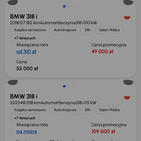
BMW 318 i
2018
157 812 km
Automat
Benzyna
318 i
100 kW
Książka serwisowa
Auta krajowe
318 i
Salon Polska
+7 kolejnych
Miesięczna rata
Cena promocyjna
od 310 zł
49 000 zł
Cena
52 000 zł
Taniej o 2 000 zł
BMW 318 i
2023
48 538 km
Automat
Benzyna
318 i
115 kW
Książka serwisowa
Auta krajowe
318 i
Salon Polska
+7 kolejnych
Miesięczna rata
Cena promocyjna
na miarę
109 000 zł