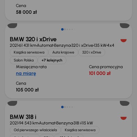
Cena
58 000 zł
BMW 320 i xDrive
2021
61 431 km
Automat
Benzyna
320 i xDrive
135 kW
4x4
Książka serwisowa
Auta krajowe
320 i xDrive
Salon Polska
+7 kolejnych
Miesięczna rata
Cena promocyjna
na miarę
101 000 zł
Cena
105 000 zł
Taniej o 1 000 zł
BMW 318 i
2021
94 543 km
Automat
Benzyna
318 i
115 kW
Od pierwszego właściciela
Książka serwisowa