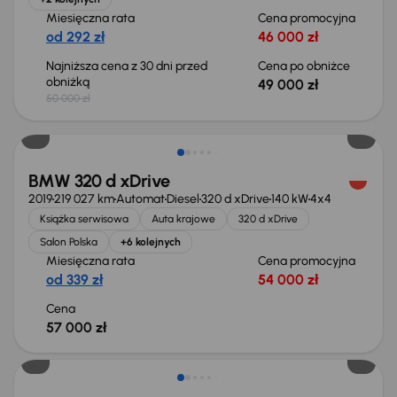
Miesięczna rata
Cena promocyjna
od 292 zł
46 000 zł
Najniższa cena z 30 dni przed
Cena po obniżce
obniżką
49 000 zł
50 000 zł
BMW 320 d xDrive
2019
219 027 km
Automat
Diesel
320 d xDrive
140 kW
4x4
Książka serwisowa
Auta krajowe
320 d xDrive
Salon Polska
+6 kolejnych
Miesięczna rata
Cena promocyjna
od 339 zł
54 000 zł
Cena
57 000 zł
Taniej o 1 500 zł