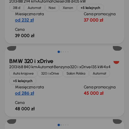
2013
188 294 km
Automat
Diesel
318 d
105 kW
318 d
Automat
Navi
Xenon
+5 kolejnych
Miesięczna rata
Cena promocyjna
od 232 zł
37 000 zł
Cena
39 000 zł
BMW 320 i xDrive
2013
168 840 km
Automat
Benzyna
320 i xDrive
135 kW
4x4
Auta krajowe
320 i xDrive
Salon Polska
Automat
+5 kolejnych
Miesięczna rata
Cena promocyjna
od 286 zł
45 000 zł
Cena
48 000 zł