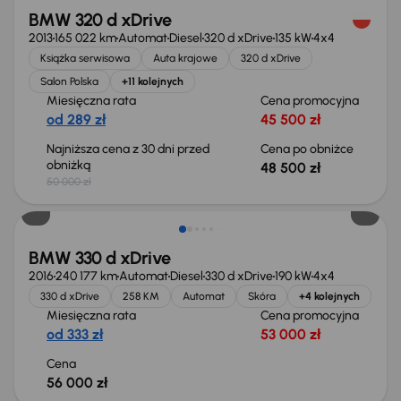
BMW 320 d xDrive
2013
165 022 km
Automat
Diesel
320 d xDrive
135 kW
4x4
Książka serwisowa
Auta krajowe
320 d xDrive
Salon Polska
+11 kolejnych
Miesięczna rata
Cena promocyjna
od 289 zł
45 500 zł
Najniższa cena z 30 dni przed
Cena po obniżce
obniżką
48 500 zł
50 000 zł
BMW 330 d xDrive
2016
240 177 km
Automat
Diesel
330 d xDrive
190 kW
4x4
330 d xDrive
258 KM
Automat
Skóra
+4 kolejnych
Miesięczna rata
Cena promocyjna
od 333 zł
53 000 zł
Cena
56 000 zł