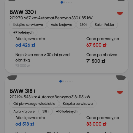
BMW 330 i
2019
70 667 km
Automat
Benzyna
330 i
185 kW
Książka serwisowa
Auta krajowe
330 i
Salon Polska
+7 kolejnych
Miesięczna rata
Cena promocyjna
od 426 zł
67 500 zł
Najniższa cena z 30 dni przed
Cena po obniżce
obniżką
71 500 zł
73 000 zł
Taniej o 1 000 zł
BMW 318 i
2021
94 543 km
Automat
Benzyna
318 i
115 kW
Od pierwszego właściciela
Książka serwisowa
Auta krajowe
318 i
+10 kolejnych
Miesięczna rata
Cena promocyjna
od 518 zł
83 000 zł