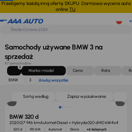
BMW
3
Anuluj wszystko
Przebijemy każdą inną ofertę SKUPU. Darmowa wycena auta
online
TU
.
Samochody używane BMW 3 na
sprzedaż
47 samochodów
2
Marka i model
Cena
Rata
R
BMW
3
Anuluj wszystko
Sortuj według
Zapisz wyszukiwanie
BMW 320 d
2020
127 946 km
Automat
Diesel + Hybryda
320 d
140 kW
4x4
320 d
190 KM
Automat
Skóra
+6 kolejnych