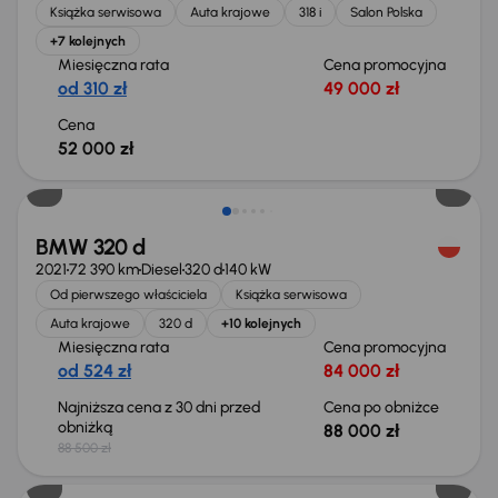
Książka serwisowa
Auta krajowe
318 i
Salon Polska
+7 kolejnych
Miesięczna rata
Cena promocyjna
od 310 zł
49 000 zł
Cena
52 000 zł
Taniej o 500 zł
BMW 320 d
2021
72 390 km
Diesel
320 d
140 kW
Od pierwszego właściciela
Książka serwisowa
Auta krajowe
320 d
+10 kolejnych
Miesięczna rata
Cena promocyjna
od 524 zł
84 000 zł
Najniższa cena z 30 dni przed
Cena po obniżce
obniżką
88 000 zł
88 500 zł
Taniej o 1 500 zł