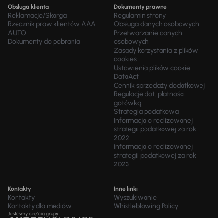
Obsługa klienta
Dokumenty prawne
Reklamacje/Skarga
Regulamin strony
Rzecznik praw klientów AAA
Obsługa danych osobowych
AUTO
Przetwarzanie danych
Dokumenty do pobrania
osobowych
Zasady korzystania z plików
cookies
Ustawienia plików cookie
DataAct
Cennik sprzedaży dodatkowej
Regulacje dot. płatności
gotówką
Strategia podatkowa
Informacja o realizowanej
strategii podatkowej za rok
2022
Informacja o realizowanej
strategii podatkowej za rok
2023
Kontakty
Inne linki
Kontakty
Wyszukiwanie
Kontakty dla mediów
Whistleblowing Policy
Jesteśmy częścią grupy