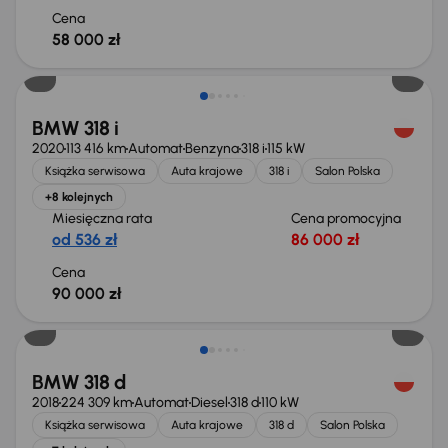
Cena
58 000 zł
BMW 318 i
2020
113 416 km
Automat
Benzyna
318 i
115 kW
Książka serwisowa
Auta krajowe
318 i
Salon Polska
+8 kolejnych
Miesięczna rata
Cena promocyjna
od 536 zł
86 000 zł
Cena
90 000 zł
BMW 318 d
2018
224 309 km
Automat
Diesel
318 d
110 kW
Książka serwisowa
Auta krajowe
318 d
Salon Polska