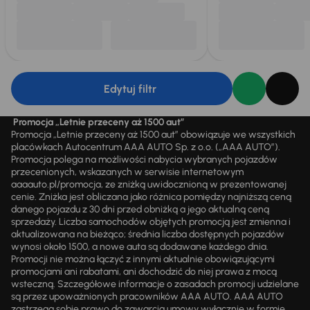
Edytuj filtr
Promocja „Letnie przeceny aż 1500 aut”
Promocja „Letnie przeceny aż 1500 aut” obowiązuje we wszystkich
placówkach Autocentrum AAA AUTO Sp. z o.o. („AAA AUTO”).
Promocja polega na możliwości nabycia wybranych pojazdów
przecenionych, wskazanych w serwisie internetowym
aaaauto.pl/promocja, ze zniżką uwidocznioną w prezentowanej
cenie. Zniżka jest obliczana jako różnica pomiędzy najniższą ceną
danego pojazdu z 30 dni przed obniżką a jego aktualną ceną
sprzedaży. Liczba samochodów objętych promocją jest zmienna i
aktualizowana na bieżąco; średnia liczba dostępnych pojazdów
wynosi około 1500, a nowe auta są dodawane każdego dnia.
Promocji nie można łączyć z innymi aktualnie obowiązującymi
promocjami ani rabatami, ani dochodzić do niej prawa z mocą
wsteczną. Szczegółowe informacje o zasadach promocji udzielane
są przez upoważnionych pracowników AAA AUTO. AAA AUTO
zastrzega sobie prawo do zawarcia umowy wyłącznie w formie