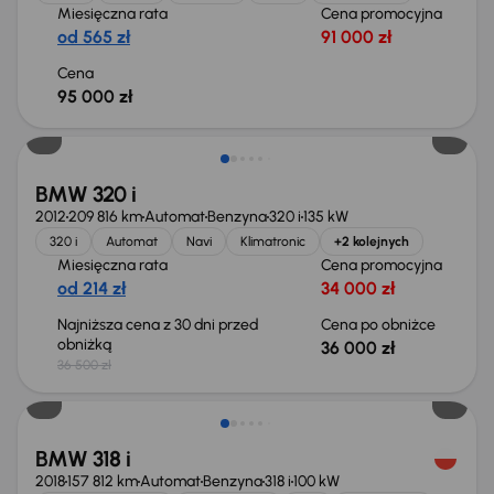
Miesięczna rata
Cena promocyjna
od 565 zł
91 000 zł
Cena
95 000 zł
Taniej o 500 zł
BMW 320 i
2012
209 816 km
Automat
Benzyna
320 i
135 kW
320 i
Automat
Navi
Klimatronic
+2 kolejnych
Miesięczna rata
Cena promocyjna
od 214 zł
34 000 zł
Najniższa cena z 30 dni przed
Cena po obniżce
obniżką
36 000 zł
36 500 zł
BMW 318 i
2018
157 812 km
Automat
Benzyna
318 i
100 kW