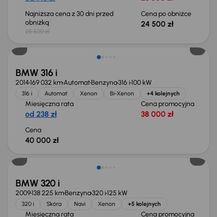
Najniższa cena z 30 dni przed
Cena po obniżce
obniżką
24 500 zł
25 500 zł
BMW 316 i
2014
169 032 km
Automat
Benzyna
316 i
100 kW
316 i
Automat
Xenon
Bi-Xenon
+4 kolejnych
Miesięczna rata
Cena promocyjna
od 238 zł
38 000 zł
Cena
40 000 zł
Taniej o 1 000 zł
BMW 320 i
2009
138 225 km
Benzyna
320 i
125 kW
320 i
Skóra
Navi
Xenon
+5 kolejnych
Miesięczna rata
Cena promocyjna