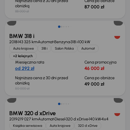
Najniższa cena z 30 dni przed
Cena po obniżce
obniżką
87 000 zł
88 000 zł
Taniej o 1 000 zł
BMW 318 i
2018
143 325 km
Automat
Benzyna
318 i
100 kW
Auta krajowe
318 i
Salon Polska
Automat
+2 kolejnych
Miesięczna rata
Cena promocyjna
od 292 zł
46 000 zł
Najniższa cena z 30 dni przed
Cena po obniżce
obniżką
49 000 zł
50 000 zł
BMW 320 d xDrive
2019
219 027 km
Automat
Diesel
320 d xDrive
140 kW
4x4
Książka serwisowa
Auta krajowe
320 d xDrive