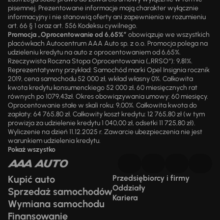
pisemnej. Prezentowane informacje mają charakter wyłącznie
informacyjny i nie stanowią oferty ani zapewnienia w rozumieniu
art. 66 § 1 oraz art. 556 Kodeksu cywilnego.
Promocja „Oprocentowanie od 6,65%”
obowiązuje we wszystkich
placówkach Autocentrum AAA Auto sp. z o.o. Promocja polega na
udzieleniu kredytu na auto z oprocentowaniem od 6,65%.
Rzeczywista Roczna Stopa Oprocentowania („RRSO“): 9,81%.
Reprezentatywny przykład: Samochód marki Opel Insignia rocznik
2019, cena samochodu 52 000 zł, wkład własny 0%. Całkowita
kwota kredytu konsumenckiego 52 000 zł, 60 miesięcznych rat
równych po 1079,43zł. Okres obowiązywania umowy: 60 miesięcy.
Oprocentowanie stałe w skali roku: 9,00%. Całkowita kwota do
zapłaty: 64 765,80 zł. Całkowity koszt kredytu: 12 765,80 zł (w tym
prowizja za udzielenie kredytu 1 040,00 zł, odsetki 11 725,80 zł).
Wyliczenie na dzień 11.12.2025 r. Zawarcie ubezpieczenia nie jest
warunkiem udzielenia kredytu.
Pokaż wszystko
Kupić auto
Przedsiębiorcy i firmy
Oddziały
Sprzedaż samochodów
Kariera
Wymiana samochodu
Finansowanie