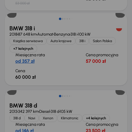
53 000 zł
BMW 318 i
2018
87 648 km
Automat
Benzyna
318 i
100 kW
Książka serwisowa
Auta krajowe
318 i
Salon Polska
+7 kolejnych
Miesięczna rata
Cena promocyjna
od 357 zł
57 000 zł
Cena
60 000 zł
Taniej o 1 000 zł
BMW 318 d
2013
342 397 km
Diesel
318 d
105 kW
318 d
Navi
Xenon
Klimatronic
+4 kolejnych
Miesięczna rata
Cena promocyjna
od 146 zł
23 500 zł