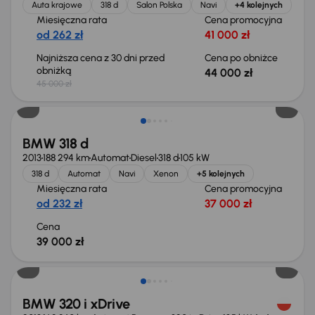
Auta krajowe
318 d
Salon Polska
Navi
+4 kolejnych
Miesięczna rata
Cena promocyjna
od 262 zł
41 000 zł
Najniższa cena z 30 dni przed
Cena po obniżce
obniżką
44 000 zł
45 000 zł
BMW 318 d
2013
188 294 km
Automat
Diesel
318 d
105 kW
318 d
Automat
Navi
Xenon
+5 kolejnych
Miesięczna rata
Cena promocyjna
od 232 zł
37 000 zł
Cena
39 000 zł
BMW 320 i xDrive