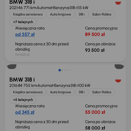
BMW 318 i
2021
46 771 km
Automat
Benzyna
318 i
115 kW
Książka serwisowa
Auta krajowe
318 i
Salon Polska
+7 kolejnych
Miesięczna rata
Cena promocyjna
od 557 zł
89 500 zł
Najniższa cena z 30 dni przed
Cena po obniżce
obniżką
93 500 zł
94 500 zł
Taniej o 2 000 zł
BMW 318 i
2016
84 755 km
Automat
Benzyna
318 i
100 kW
Książka serwisowa
Auta krajowe
318 i
Salon Polska
+5 kolejnych
Miesięczna rata
Cena promocyjna
od 345 zł
55 000 zł
Najniższa cena z 30 dni przed
Cena po obniżce
obniżką
58 000 zł