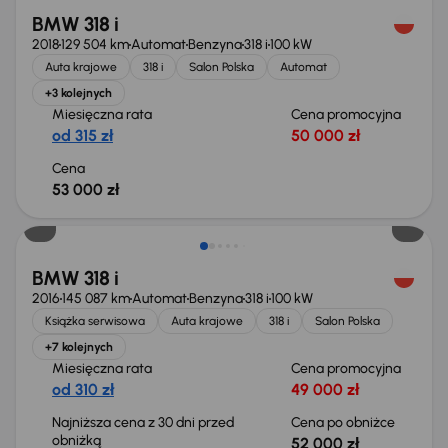
BMW 318 i
2018
129 504 km
Automat
Benzyna
318 i
100 kW
Auta krajowe
318 i
Salon Polska
Automat
+3 kolejnych
Miesięczna rata
Cena promocyjna
od 315 zł
50 000 zł
Cena
53 000 zł
Taniej o 1 000 zł
BMW 318 i
2016
145 087 km
Automat
Benzyna
318 i
100 kW
Książka serwisowa
Auta krajowe
318 i
Salon Polska
+7 kolejnych
Miesięczna rata
Cena promocyjna
od 310 zł
49 000 zł
Najniższa cena z 30 dni przed
Cena po obniżce
obniżką
52 000 zł