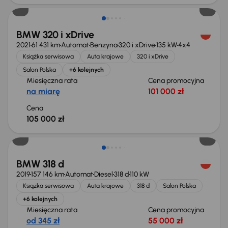
BMW 320 i xDrive
2021
61 431 km
Automat
Benzyna
320 i xDrive
135 kW
4x4
Książka serwisowa
Auta krajowe
320 i xDrive
Salon Polska
+6 kolejnych
Miesięczna rata
Cena promocyjna
na miarę
101 000 zł
Cena
105 000 zł
BMW 318 d
2019
157 146 km
Automat
Diesel
318 d
110 kW
Książka serwisowa
Auta krajowe
318 d
Salon Polska
+6 kolejnych
Miesięczna rata
Cena promocyjna
od 345 zł
55 000 zł