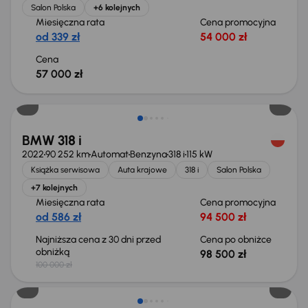
Salon Polska
+6 kolejnych
Miesięczna rata
Cena promocyjna
od 339 zł
54 000 zł
Cena
57 000 zł
Taniej o 1 500 zł
BMW 318 i
2022
90 252 km
Automat
Benzyna
318 i
115 kW
Książka serwisowa
Auta krajowe
318 i
Salon Polska
+7 kolejnych
Miesięczna rata
Cena promocyjna
od 586 zł
94 500 zł
Najniższa cena z 30 dni przed
Cena po obniżce
obniżką
98 500 zł
100 000 zł
Taniej o 1 500 zł