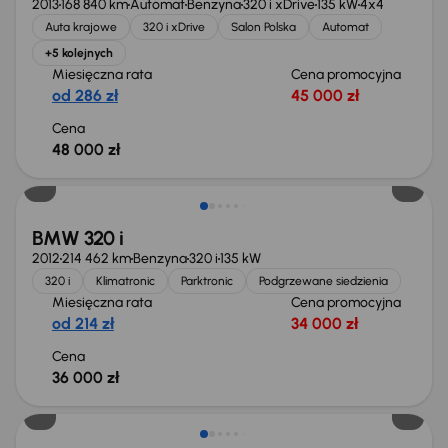
2013
168 840 km
Automat
Benzyna
320 i xDrive
135 kW
4x4
Auta krajowe
320 i xDrive
Salon Polska
Automat
+5 kolejnych
Miesięczna rata
Cena promocyjna
od 286 zł
45 000 zł
Cena
48 000 zł
BMW 320 i
2012
214 462 km
Benzyna
320 i
135 kW
320 i
Klimatronic
Parktronic
Podgrzewane siedzienia
Miesięczna rata
Cena promocyjna
od 214 zł
34 000 zł
Cena
36 000 zł