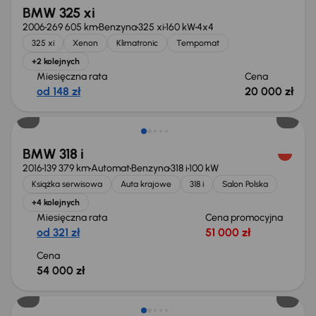
BMW 325 xi
2006
269 605 km
Benzyna
325 xi
160 kW
4x4
325 xi
Xenon
Klimatronic
Tempomat
+2 kolejnych
Miesięczna rata
Cena
od 148 zł
20 000 zł
BMW 318 i
2016
139 379 km
Automat
Benzyna
318 i
100 kW
Książka serwisowa
Auta krajowe
318 i
Salon Polska
+4 kolejnych
Miesięczna rata
Cena promocyjna
od 321 zł
51 000 zł
Cena
54 000 zł