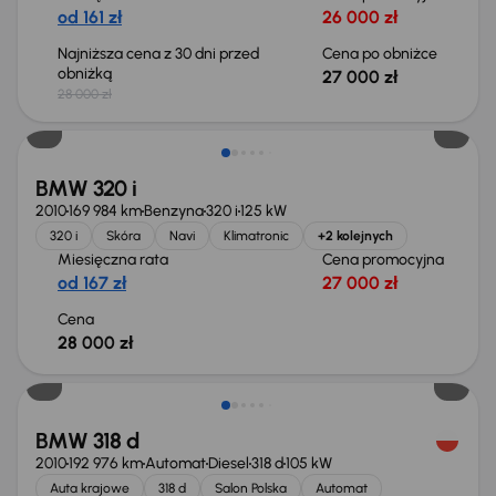
od 161 zł
26 000 zł
Najniższa cena z 30 dni przed
Cena po obniżce
obniżką
27 000 zł
28 000 zł
BMW 320 i
2010
169 984 km
Benzyna
320 i
125 kW
320 i
Skóra
Navi
Klimatronic
+2 kolejnych
Miesięczna rata
Cena promocyjna
od 167 zł
27 000 zł
Cena
28 000 zł
Świeżo skupione
BMW 318 d
2010
192 976 km
Automat
Diesel
318 d
105 kW
Auta krajowe
318 d
Salon Polska
Automat