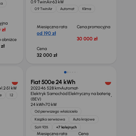
0.9 TwinAir
63 kW
ka
0.9 TwinAir
Automat
Klima
yjna
Miesięczna rata
Cena promocyjna
 zł
od 190 zł
30 000 zł
 obniżce
 zł
Cena
32 000 zł
Taniej o 1 000 zł
Fiat 500e 24 kWh
a
1.2
51 kW
2022
46 528 km
Automat
Elektryk Samochód Elektryczny na baterię
e
1.2
(BEV)
24 kWh
70 kW
Od pierwszego właściciela
Książka serwisowa
Auta krajowe
SoH 93%
+7 kolejnych
Miesięczna rata
Cena