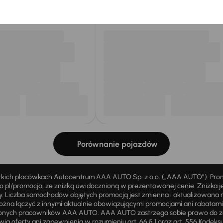
my dla Ciebie
do 400 pojazdów
każdego dnia.
Porównanie pojazdów
stkich placówkach Autocentrum AAA AUTO Sp. z o.o. („AAA AUTO”). Pr
pl/promocja, ze zniżką uwidocznioną w prezentowanej cenie. Zniżka je
ży. Liczba samochodów objętych promocją jest zmienna i aktualizowana 
ożna łączyć z innymi aktualnie obowiązującymi promocjami ani rabatam
żnionych pracowników AAA AUTO. AAA AUTO zastrzega sobie prawo do 
ią oferty ani zapewnienia w rozumieniu art. 66 § 1 oraz art. 556 Kodeks