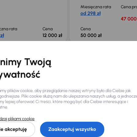
Miesięczna rata
Cena pr
od 298 zł
47 000 
czna rata
Cena
Cena
zł
12 000 zł
50 000 zł
łeś auto z oferty? Nie szkodzi, w naszych oddziałach
nimy Twoją
samochody, których sz
ywatność
Znajdź podobny samo
y plików cookie, aby przeglądanie naszej witryny było dla Ciebie jak
odniejsze. Pliki cookie służą nam do ulepszania naszych usług, a jednocz
 lepiej oferować Ci treści, które mogą być dla Ciebie interesujące i
atne.
zaj plikami cookie
Ciebie
ie akceptuję
Zaakceptuj wszystko