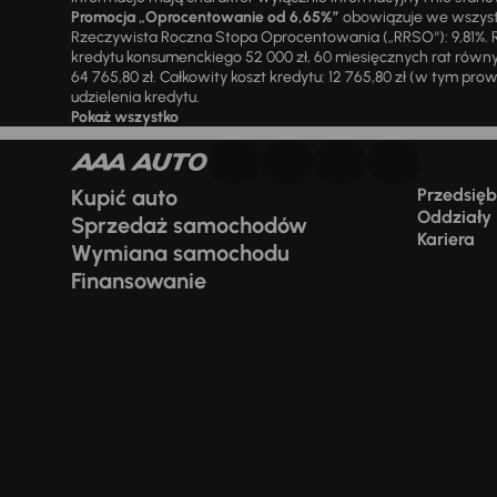
Promocja „Oprocentowanie od 6,65%”
obowiązuje we wszystk
Rzeczywista Roczna Stopa Oprocentowania („RRSO“): 9,81%. R
kredytu konsumenckiego 52 000 zł, 60 miesięcznych rat równy
64 765,80 zł. Całkowity koszt kredytu: 12 765,80 zł (w tym prowi
udzielenia kredytu.
Pokaż wszystko
Kupić auto
Przedsiębi
Oddziały
Sprzedaż samochodów
Kariera
Wymiana samochodu
Finansowanie