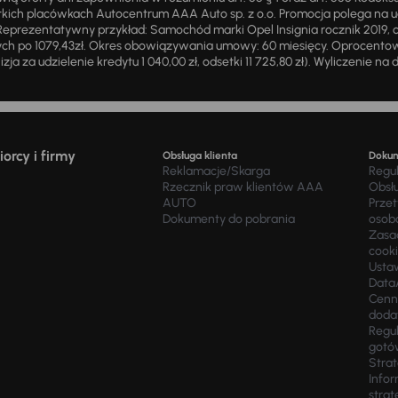
ich placówkach Autocentrum AAA Auto sp. z o.o. Promocja polega na ud
eprezentatywny przykład: Samochód marki Opel Insignia rocznik 2019, 
ch po 1079,43zł. Okres obowiązywania umowy: 60 miesięcy. Oprocentowan
zja za udzielenie kredytu 1 040,00 zł, odsetki 11 725,80 zł). Wyliczenie n
orcy i firmy
Obsługa klienta
Doku
Reklamacje/Skarga
Regu
Rzecznik praw klientów AAA
Obsł
AUTO
Prze
Dokumenty do pobrania
osob
Zasad
cook
Usta
Data
Cenn
doda
Regul
gotó
Stra
Infor
strat