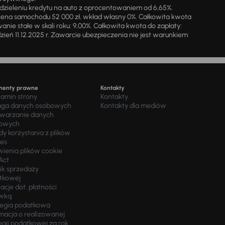
zieleniu kredytu na auto z oprocentowaniem od 6,65%.
cena samochodu 52 000 zł, wkład własny 0%. Całkowita kwota
ie stałe w skali roku: 9,00%. Całkowita kwota do zapłaty:
a dzień 11.12.2025 r. Zawarcie ubezpieczenia nie jest warunkiem
menty prawne
Kontakty
lamin strony
Kontakty
uga danych osobowych
Kontakty dla mediów
twarzanie danych
owych
y korzystania z plików
ies
wienia plików cookie
Act
ik sprzedaży
tkowej
acje dot. płatności
wką
tegia podatkowa
macja o realizowanej
egii podatkowej za rok