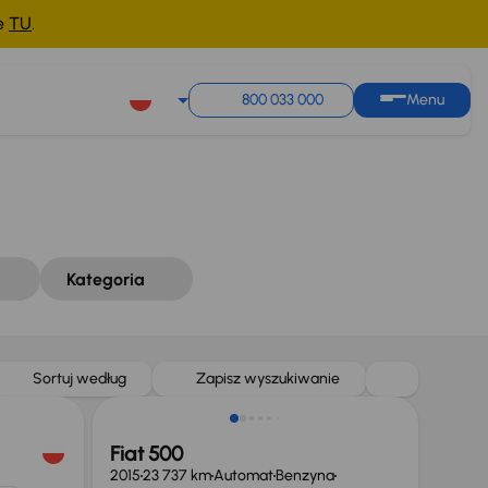
ne
TU
.
Sortuj według
Zapisz wyszukiwanie
800 033 000
Menu
Kategoria
Sortuj według
Zapisz wyszukiwanie
Fiat 500
2015
23 737 km
Automat
Benzyna