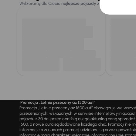
Wybieramy dla Ciebie
najlepsze pojazdy
z naszej oferty. Kupi
Promocja „Letnie przeceny aż 1500 aut”
Promocja „Letnie przeceny aż 1500 aut” obowiązuje we wszy
przecenionych, wskazanych w serwisie internetowym aaaauto.
pojazdu z 30 dni przed obniżką a jego aktualną ceną sprzeda
1500, a nowe auta są dodawane każdego dnia. Promocji nie m
informacje o zasadach promocji udzielane są przez upowa
informacje mają charakter wyłącznie informacyjny i nie stanow