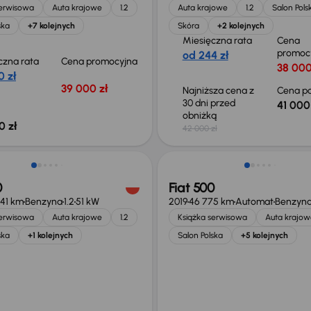
serwisowa
Auta krajowe
1.2
Auta krajowe
1.2
Salon Pols
ska
+7 kolejnych
Skóra
+2 kolejnych
Miesięczna rata
Cena
promoc
od 244 zł
czna rata
Cena promocyjna
38 000
0 zł
39 000 zł
Najniższa cena z
Cena po
30 dni przed
41 000
obniżką
0 zł
42 000 zł
0
Fiat 500
241 km
Benzyna
1.2
51 kW
2019
46 775 km
Automat
Benzyn
serwisowa
Auta krajowe
1.2
Książka serwisowa
Auta krajow
ska
+1 kolejnych
Salon Polska
+5 kolejnych