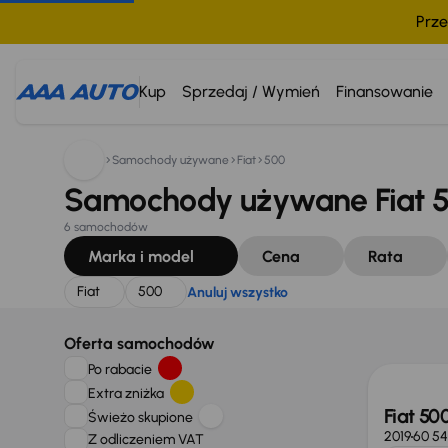
Prze
Szukam:
Fiat
500
Anuluj wszystko
Kup
Sprzedaj / Wymień
Finansowanie
Samochody używane
Fiat
500
Samochody używane Fiat 5
6 samochodów
Marka i model
Cena
Rata
Fiat
500
Anuluj wszystko
Oferta samochodów
Po rabacie
Extra zniżka
Fiat 50
Świeżo skupione
2019
60 54
Z odliczeniem VAT