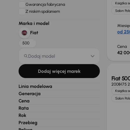
Książka 
Gwarancja fabryczna
Salon Pol
Z niskim spalaniem
Marka i model
Miesię
od 25
Fiat
500
Cena
42 00
Dodaj model
Dodaj więcej marek
Fiat 50
2008
175 
Linia modelowa
Książka 
Generacja
Salon Pol
Cena
Rata
Rok
Przebieg
Paliwo