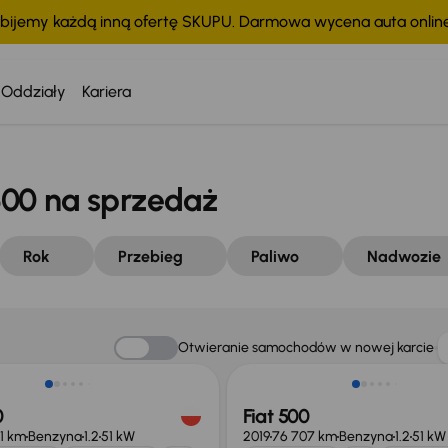
bijemy każdą inną ofertę SKUPU. Darmowa wycena auta onli
Oddziały
Kariera
00 na sprzedaż
Rok
Przebieg
Paliwo
Nadwozie
Taniej o 1 000 zł
Otwieranie samochodów w nowej karcie
0
Fiat 500
1 km
Benzyna
1.2
51 kW
2019
76 707 km
Benzyna
1.2
51 kW