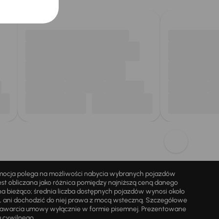
omocja polega na możliwości nabycia wybranych pojazdów
st obliczana jako różnica pomiędzy najniższą ceną danego
na bieżąco; średnia liczba dostępnych pojazdów wynosi około
i, ani dochodzić do niej prawa z mocą wsteczną. Szczegółowe
zawarcia umowy wyłącznie w formie pisemnej. Prezentowane
u cywilnego.