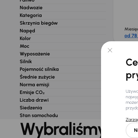
Nadwozie
Kategoria
Skrzynia biegów
Miesię
Napęd
od 78 
Kolor
Moc
Wyposażenie
Nie wybra
Ce
Silnik
Pojemność silnika
pr
Średnie zużycie
Norma emisji
Używam
Emisje CO₂
najwyg
Liczba drzwi
możemy
Siedzenia
przyd
Stan samochodu
Zarząd
Wybraliśmy dla 
N