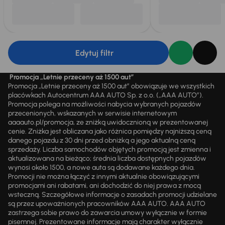
Edytuj filtr
Promocja „Letnie przeceny aż 1500 aut”
Promocja „Letnie przeceny aż 1500 aut” obowiązuje we wszystkich
placówkach Autocentrum AAA AUTO Sp. z o.o. („AAA AUTO”).
Promocja polega na możliwości nabycia wybranych pojazdów
przecenionych, wskazanych w serwisie internetowym
aaaauto.pl/promocja, ze zniżką uwidocznioną w prezentowanej
cenie. Zniżka jest obliczana jako różnica pomiędzy najniższą ceną
danego pojazdu z 30 dni przed obniżką a jego aktualną ceną
sprzedaży. Liczba samochodów objętych promocją jest zmienna i
aktualizowana na bieżąco; średnia liczba dostępnych pojazdów
wynosi około 1500, a nowe auta są dodawane każdego dnia.
Promocji nie można łączyć z innymi aktualnie obowiązującymi
promocjami ani rabatami, ani dochodzić do niej prawa z mocą
wsteczną. Szczegółowe informacje o zasadach promocji udzielane
są przez upoważnionych pracowników AAA AUTO. AAA AUTO
zastrzega sobie prawo do zawarcia umowy wyłącznie w formie
pisemnej. Prezentowane informacje mają charakter wyłącznie