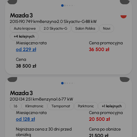
Mazda 3
2015
190 749 km
Benzyna
2.0 Skyactiv-G
88 kW
Auta krajowe
2.0 Skyactiv-G
Salon Polska
Navi
+4 kolejnych
Miesięczna rata
Cena promocyjna
od 229 zł
36 500 zł
Cena
38 500 zł
Taniej o 500 zł
Mazda 3
2012
134 251 km
Benzyna
1.6
77 kW
1.6
Klimatronic
Tempomat
Parktronic
+1 kolejnych
Miesięczna rata
Cena promocyjna
od 128 zł
20 500 zł
Najniższa cena z 30 dni przed
Cena po obniżce
obniżką
21 500 zł