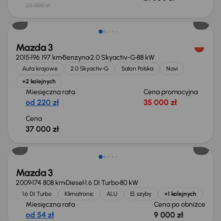
22 000 zł
Mazda 3
2015
196 197 km
Benzyna
2.0 Skyactiv-G
88 kW
Auta krajowe
2.0 Skyactiv-G
Salon Polska
Navi
+2 kolejnych
Miesięczna rata
Cena promocyjna
od 220 zł
35 000 zł
Cena
37 000 zł
Taniej o 1 000 zł
Mazda 3
2009
174 808 km
Diesel
1.6 DI Turbo
80 kW
1.6 DI Turbo
Klimatronic
ALU
El. szyby
+1 kolejnych
Miesięczna rata
Cena po obniżce
od 54 zł
9 000 zł