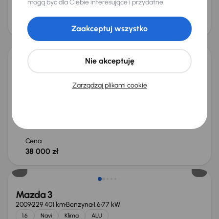
mogą być dla Ciebie interesujące i przydatne.
Cena
37 000 zł
Zaakceptuj wszystko
Nie akceptuję
Mazda 3
2014
154 324 km
Benzyna
2.0 Skyactiv-G
88 kW
Zarządzaj plikami cookie
Książka serwisowa
Auta krajowe
2.0 Skyactiv-G
Salon Polska
+4 kolejnych
Miesięczna rata
Cena promocyjna
od 226 zł
36 000 zł
Cena
38 000 zł
Mazda 3
2009
229 401 km
Benzyna
1.6
77 kW
1.6
Navi
Klima
ALU