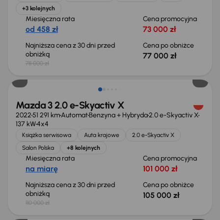
+3 kolejnych
Miesięczna rata
Cena promocyjna
od 458 zł
73 000 zł
Najniższa cena z 30 dni przed
Cena po obniżce
obniżką
77 000 zł
78 000 zł
Taniej o 5 000 zł
Mazda 3 2.0 e-Skyactiv X
2022
51 291 km
Automat
Benzyna + Hybryda
2.0 e-Skyactiv X
137 kW
4x4
Książka serwisowa
Auta krajowe
2.0 e-Skyactiv X
Salon Polska
+8 kolejnych
Miesięczna rata
Cena promocyjna
na miarę
101 000 zł
Najniższa cena z 30 dni przed
Cena po obniżce
obniżką
105 000 zł
110 000 zł