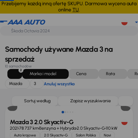
Mazda
3
Anuluj wszystko
Przebijemy każdą inną ofertę SKUPU. Darmowa wycena auta
online
TU
.
Samochody używane Mazda 3 na
sprzedaż
10 samochodów
2
Marka i model
Cena
Rata
R
Mazda
3
Anuluj wszystko
Taniej o 1 000 zł
Sortuj według
Zapisz wyszukiwanie
Mazda 3 2.0 Skyactiv-G
2021
78 737 km
Benzyna + Hybryda
2.0 Skyactiv-G
110 kW
Auta krajowe
2.0 Skyactiv-G
Salon Polska
Navi