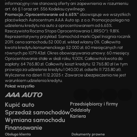
informacyjny i nie stanowią oferty ani zapewnienia w rozumieniu
art. 66 § 1 oraz art. 556 Kodeksu cywilnego.
Promocja „Oprocentowanie od 6,65%”
obowiązuje we wszystkich
placówkach Autocentrum AAA Auto sp. z o.o. Promocja polega na
udzieleniu kredytu na auto z oprocentowaniem od 6,65%.
Rzeczywista Roczna Stopa Oprocentowania („RRSO“): 9,81%.
Reprezentatywny przykład: Samochód marki Opel Insignia rocznik
2019, cena samochodu 52 000 zł, wkład własny 0%. Całkowita
kwota kredytu konsumenckiego 52 000 zł, 60 miesięcznych rat
równych po 1079,43zł. Okres obowiązywania umowy: 60 miesięcy.
Oprocentowanie stałe w skali roku: 9,00%. Całkowita kwota do
zapłaty: 64 765,80 zł. Całkowity koszt kredytu: 12 765,80 zł (w tym
prowizja za udzielenie kredytu 1 040,00 zł, odsetki 11 725,80 zł).
Wyliczenie na dzień 11.12.2025 r. Zawarcie ubezpieczenia nie jest
warunkiem udzielenia kredytu.
Pokaż wszystko
Kupić auto
Przedsiębiorcy i firmy
Oddziały
Sprzedaż samochodów
Kariera
Wymiana samochodu
Finansowanie
Obsługa klienta
Dokumenty prawne