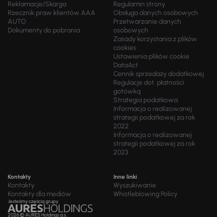
Reklamacje/Skarga
Regulamin strony
Rzecznik praw klientów AAA
Obsługa danych osobowych
AUTO
Przetwarzanie danych
Dokumenty do pobrania
osobowych
Zasady korzystania z plików
cookies
Ustawienia plików cookie
DataAct
Cennik sprzedaży dodatkowej
Regulacje dot. płatności
gotówką
Strategia podatkowa
Informacja o realizowanej
strategii podatkowej za rok
2022
Informacja o realizowanej
strategii podatkowej za rok
2023
Kontakty
Inne linki
Kontakty
Wyszukiwanie
Kontakty dla mediów
Whistleblowing Policy
Jesteśmy częścią grupy
2026 © AURES Holdings a.s.