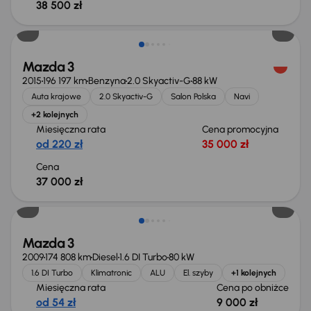
38 500 zł
Mazda 3
2015
196 197 km
Benzyna
2.0 Skyactiv-G
88 kW
Auta krajowe
2.0 Skyactiv-G
Salon Polska
Navi
+2 kolejnych
Miesięczna rata
Cena promocyjna
od 220 zł
35 000 zł
Cena
37 000 zł
Taniej o 1 000 zł
Mazda 3
2009
174 808 km
Diesel
1.6 DI Turbo
80 kW
1.6 DI Turbo
Klimatronic
ALU
El. szyby
+1 kolejnych
Miesięczna rata
Cena po obniżce
od 54 zł
9 000 zł