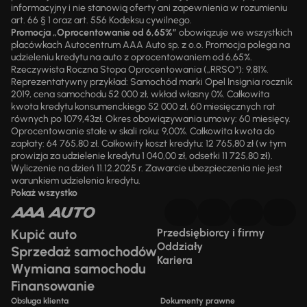
informacyjny i nie stanowią oferty ani zapewnienia w rozumieniu
art. 66 § 1 oraz art. 556 Kodeksu cywilnego.
Promocja „Oprocentowanie od 6,65%”
obowiązuje we wszystkich
placówkach Autocentrum AAA Auto sp. z o.o. Promocja polega na
udzieleniu kredytu na auto z oprocentowaniem od 6,65%.
Rzeczywista Roczna Stopa Oprocentowania („RRSO“): 9,81%.
Reprezentatywny przykład: Samochód marki Opel Insignia rocznik
2019, cena samochodu 52 000 zł, wkład własny 0%. Całkowita
kwota kredytu konsumenckiego 52 000 zł, 60 miesięcznych rat
równych po 1079,43zł. Okres obowiązywania umowy: 60 miesięcy.
Oprocentowanie stałe w skali roku: 9,00%. Całkowita kwota do
zapłaty: 64 765,80 zł. Całkowity koszt kredytu: 12 765,80 zł (w tym
prowizja za udzielenie kredytu 1 040,00 zł, odsetki 11 725,80 zł).
Wyliczenie na dzień 11.12.2025 r. Zawarcie ubezpieczenia nie jest
warunkiem udzielenia kredytu.
Pokaż wszystko
Kupić auto
Przedsiębiorcy i firmy
Oddziały
Sprzedaż samochodów
Kariera
Wymiana samochodu
Finansowanie
Obsługa klienta
Dokumenty prawne