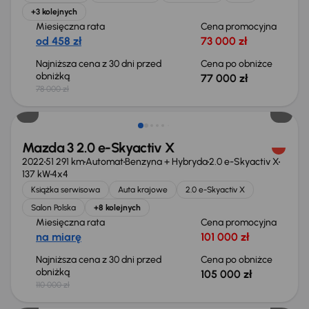
+3 kolejnych
Miesięczna rata
Cena promocyjna
od 458 zł
73 000 zł
Najniższa cena z 30 dni przed
Cena po obniżce
obniżką
77 000 zł
78 000 zł
Taniej o 5 000 zł
Mazda 3 2.0 e-Skyactiv X
2022
51 291 km
Automat
Benzyna + Hybryda
2.0 e-Skyactiv X
137 kW
4x4
Książka serwisowa
Auta krajowe
2.0 e-Skyactiv X
Salon Polska
+8 kolejnych
Miesięczna rata
Cena promocyjna
na miarę
101 000 zł
Najniższa cena z 30 dni przed
Cena po obniżce
obniżką
105 000 zł
110 000 zł
Taniej o 500 zł