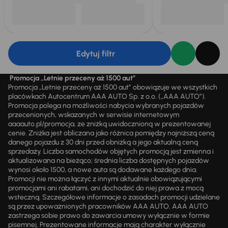
Edytuj filtr
Promocja „Letnie przeceny aż 1500 aut”
Promocja „Letnie przeceny aż 1500 aut” obowiązuje we wszystkich
placówkach Autocentrum AAA AUTO Sp. z o.o. („AAA AUTO”).
Promocja polega na możliwości nabycia wybranych pojazdów
przecenionych, wskazanych w serwisie internetowym
aaaauto.pl/promocja, ze zniżką uwidocznioną w prezentowanej
cenie. Zniżka jest obliczana jako różnica pomiędzy najniższą ceną
danego pojazdu z 30 dni przed obniżką a jego aktualną ceną
sprzedaży. Liczba samochodów objętych promocją jest zmienna i
aktualizowana na bieżąco; średnia liczba dostępnych pojazdów
wynosi około 1500, a nowe auta są dodawane każdego dnia.
Promocji nie można łączyć z innymi aktualnie obowiązującymi
promocjami ani rabatami, ani dochodzić do niej prawa z mocą
wsteczną. Szczegółowe informacje o zasadach promocji udzielane
są przez upoważnionych pracowników AAA AUTO. AAA AUTO
zastrzega sobie prawo do zawarcia umowy wyłącznie w formie
pisemnej. Prezentowane informacje mają charakter wyłącznie