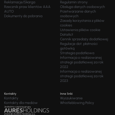
Reklamacje/Skarga
Regulamin strony
Rzecznik praw klientów AAA
Obsługa danych osobowych
AUTO
Przetwarzanie danych
Dokumenty do pobrania
osobowych
Zasady korzystania z plików
cookies
Ustawienia plików cookie
DataAct
Cennik sprzedaży dodatkowej
Regulacje dot. płatności
gotówką
Strategia podatkowa
Informacja o realizowanej
strategii podatkowej za rok
2022
Informacja o realizowanej
strategii podatkowej za rok
2023
Kontakty
Inne linki
Kontakty
Wyszukiwanie
Kontakty dla mediów
Whistleblowing Policy
Jesteśmy częścią grupy
2026 © AURES Holdings a.s.