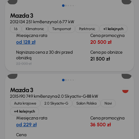
Mazda 3
2012
134 251 km
Benzyna
1.6
77 kW
1.6
Klimatronic
Tempomat
Parktronic
+1 kolejnych
Miesięczna rata
Cena promocyjna
od 128 zł
20 500 zł
Najniższa cena z 30 dni przed
Cena po obniżce
obniżką
21 500 zł
22 000 zł
Mazda 3
2015
190 749 km
Benzyna
2.0 Skyactiv-G
88 kW
Auta krajowe
2.0 Skyactiv-G
Salon Polska
Navi
+4 kolejnych
Miesięczna rata
Cena promocyjna
od 229 zł
36 500 zł
Cena