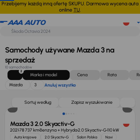
Mazda
3
Anuluj wszystko
Przebijemy każdą inną ofertę SKUPU. Darmowa wycena auta
online
TU
.
Samochody używane Mazda 3 na
sprzedaż
10 samochodów
2
Marka i model
Cena
Rata
R
Mazda
3
Anuluj wszystko
Taniej o 1 000 zł
Sortuj według
Zapisz wyszukiwanie
Mazda 3 2.0 Skyactiv-G
2021
78 737 km
Benzyna + Hybryda
2.0 Skyactiv-G
110 kW
Auta krajowe
2.0 Skyactiv-G
Salon Polska
Navi