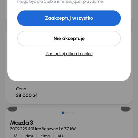
mogą być dla Ciebie interesujące i przydatne.
Cena
37 000 zł
Zaakceptuj wszystko
Nie akceptuję
Mazda 3
2014
154 324 km
Benzyna
2.0 Skyactiv-G
88 kW
Zarządzaj plikami cookie
Książka serwisowa
Auta krajowe
2.0 Skyactiv-G
Salon Polska
+4 kolejnych
Miesięczna rata
Cena promocyjna
od 226 zł
36 000 zł
Cena
38 000 zł
Mazda 3
2009
229 401 km
Benzyna
1.6
77 kW
1.6
Navi
Klima
ALU