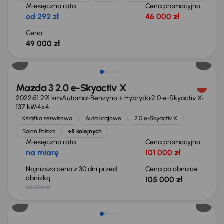
Miesięczna rata
Cena promocyjna
od 292 zł
46 000 zł
Cena
49 000 zł
Taniej o 5 000 zł
Mazda 3 2.0 e-Skyactiv X
2022
51 291 km
Automat
Benzyna + Hybryda
2.0 e-Skyactiv X
137 kW
4x4
Książka serwisowa
Auta krajowe
2.0 e-Skyactiv X
Salon Polska
+8 kolejnych
Miesięczna rata
Cena promocyjna
na miarę
101 000 zł
Najniższa cena z 30 dni przed
Cena po obniżce
obniżką
105 000 zł
110 000 zł
Taniej o 1 000 zł