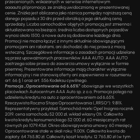
przecenionych, wskazanych w serwisie internetowym
aaaauto.pl/promocja, ze zniżką uwidocznioną w prezentowanej
cenie. Zniżka jest obliczana jako różnica pomiędzy najniższą ceną
danego pojazdu z 30 dni przed obniżką a jego aktualną ceną
sprzedaży. Liczba samochodów objętych promocją jest zmienna i
aktualizowana na bieżąco; średnia liczba dostępnych pojazdów
wynosi około 1500, a nowe auta są dodawane każdego dnia.
Promocji nie można łączyć z innymi aktualnie obowiązującymi
promocjami ani rabatami, ani dochodzić do niej prawa z mocą
wsteczną. Szczegółowe informacje o zasadach promocji udzielane
są przez upoważnionych pracowników AAA AUTO. AAA AUTO
zastrzega sobie prawo do zawarcia umowy wyłącznie w formie
pisemnej. Prezentowane informacje mają charakter wyłącznie
informacyjny i nie stanowią oferty ani zapewnienia w rozumieniu
art. 66 § 1 oraz art. 556 Kodeksu cywilnego.
Promocja „Oprocentowanie od 6,65%”
obowiązuje we wszystkich
placówkach Autocentrum AAA Auto sp. z o.o. Promocja polega na
udzieleniu kredytu na auto z oprocentowaniem od 6,65%.
Rzeczywista Roczna Stopa Oprocentowania („RRSO“): 9,81%.
Reprezentatywny przykład: Samochód marki Opel Insignia rocznik
2019, cena samochodu 52 000 zł, wkład własny 0%. Całkowita
kwota kredytu konsumenckiego 52 000 zł, 60 miesięcznych rat
równych po 1079,43zł. Okres obowiązywania umowy: 60 miesięcy.
Oprocentowanie stałe w skali roku: 9,00%. Całkowita kwota do
zapłaty: 64 765,80 zł. Całkowity koszt kredytu: 12 765,80 zł (w tym