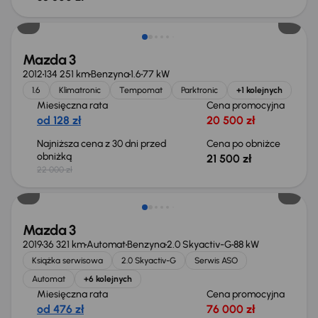
Taniej o 500 zł
Mazda 3
2012
134 251 km
Benzyna
1.6
77 kW
1.6
Klimatronic
Tempomat
Parktronic
+1 kolejnych
Miesięczna rata
Cena promocyjna
od 128 zł
20 500 zł
Najniższa cena z 30 dni przed
Cena po obniżce
obniżką
21 500 zł
22 000 zł
Mazda 3
2019
36 321 km
Automat
Benzyna
2.0 Skyactiv-G
88 kW
Książka serwisowa
2.0 Skyactiv-G
Serwis ASO
Automat
+6 kolejnych
Miesięczna rata
Cena promocyjna
od 476 zł
76 000 zł