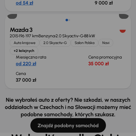
od 54 zł
9 000 zł
Mazda 3
2015
196 197 km
Benzyna
2.0 Skyactiv-G
88 kW
Auta krajowe
2.0 Skyactiv-G
Salon Polska
Navi
+2 kolejnych
Miesięczna rata
Cena promocyjna
od 220 zł
35 000 zł
Cena
37 000 zł
Nie wybrałeś auto z oferty? Nie szkodzi, w naszych
oddziałach w Czechach i na Słowacji możemy mieć
podobne samochody, których szukasz.
Znajdź podobny samochód