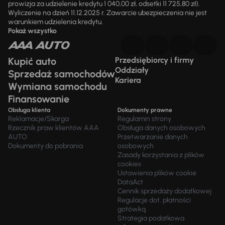
prowizja za udzielenie kredytu 1 040,00 zł, odsetki 11 725,80 zł).
Wyliczenie na dzień 11.12.2025 r. Zawarcie ubezpieczenia nie jest
warunkiem udzielenia kredytu.
Pokaż wszystko
Kupić auto
Przedsiębiorcy i firmy
Oddziały
Sprzedaż samochodów
Kariera
Wymiana samochodu
Finansowanie
Obsługa klienta
Dokumenty prawne
Reklamacje/Skarga
Regulamin strony
Rzecznik praw klientów AAA
Obsługa danych osobowych
AUTO
Przetwarzanie danych
Dokumenty do pobrania
osobowych
Zasady korzystania z plików
cookies
Ustawienia plików cookie
DataAct
Cennik sprzedaży dodatkowej
Regulacje dot. płatności
gotówką
Strategia podatkowa