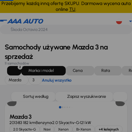
Mazda
3
Anuluj wszystko
Przebijemy każdą inną ofertę SKUPU. Darmowa wycena auta
online
TU
.
Samochody używane Mazda 3 na
sprzedaż
11 samochodów
2
Marka i model
Cena
Rata
R
Mazda
3
Anuluj wszystko
Sortuj według
Zapisz wyszukiwanie
Mazda 3
2013
83 182 km
Benzyna
2.0 Skyactiv-G
121 kW
2.0 Skyactiv-G
Navi
Xenon
Bi-Xenon
+4 kolejnych