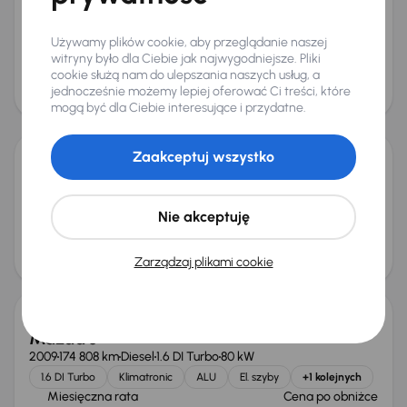
Salon Polska
+4 kolejnych
Miesięczna rata
Cena promocyjna
od 232 zł
Używamy plików cookie, aby przeglądanie naszej
37 000 zł
witryny było dla Ciebie jak najwygodniejsze. Pliki
Cena
cookie służą nam do ulepszania naszych usług, a
39 000 zł
jednocześnie możemy lepiej oferować Ci treści, które
mogą być dla Ciebie interesujące i przydatne.
Zaakceptuj wszystko
Mazda 3
2009
229 401 km
Benzyna
1.6
77 kW
Nie akceptuję
1.6
Navi
Klima
ALU
Miesięczna rata
Cena
od 92 zł
15 500 zł
Zarządzaj plikami cookie
Taniej o 1 000 zł
Mazda 3
2009
174 808 km
Diesel
1.6 DI Turbo
80 kW
1.6 DI Turbo
Klimatronic
ALU
El. szyby
+1 kolejnych
Miesięczna rata
Cena po obniżce