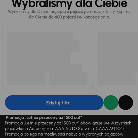
Wybraliśmy dla Ciebie
Wybieramy dla Ciebie
najlepsze pojazdy
z naszej oferty. Kupimy
dla Ciebie
do 400 pojazdów
każdego dnia.
Edytuj filtr
Promocja „Letnie przeceny aż 1500 aut”
Promocja „Letnie przeceny aż 1500 aut” obowiązuje we wszystkich
placówkach Autocentrum AAA AUTO Sp. z o.o. („AAA AUTO”).
Promocja polega na możliwości nabycia wybranych pojazdów