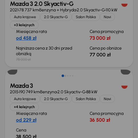
Mazda 3 2.0 Skyactiv-G
2021
78 737 km
Benzyna + Hybryda
2.0 Skyactiv-G
110 kW
Auta krajowe
2.0 Skyactiv-G
Salon Polska
Navi
+3 kolejnych
Miesięczna rata
Cena promocyjna
od 458 zł
73 000 zł
Najniższa cena z 30 dni przed
Cena po obniżce
obniżką
77 000 zł
78 000 zł
Mazda 3
2015
190 749 km
Benzyna
2.0 Skyactiv-G
88 kW
Auta krajowe
2.0 Skyactiv-G
Salon Polska
Navi
+4 kolejnych
Miesięczna rata
Cena promocyjna
od 229 zł
36 500 zł
Cena
38 500 zł