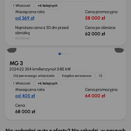
1. Właściciel
+6 kolejnych
Miesięczna rata
Cena promocyjna
od 369 zł
58 000 zł
Najniższa cena z 30 dni przed
Cena po obniżce
obniżką
62 000 zł
72 000 zł
Od nowego taniej o 16 615 zł
MG 3
2024
22 354 km
Benzyna
1.5
85 kW
Od pierwszego właściciela
Książka serwisowa
1.5
1. Właściciel
+6 kolejnych
Miesięczna rata
Cena promocyjna
od 405 zł
64 000 zł
Cena
68 000 zł
Nie wybrałeś auto z oferty? Nie szkodzi, w naszych