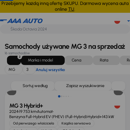
MG
3
Anuluj wszystko
Przebijemy każdą inną ofertę SKUPU. Darmowa wycena auta
online
TU
.
Samochody używane MG 3 na sprzedaż
16 samochodów
2
Marka i model
Cena
Rata
R
MG
3
Anuluj wszystko
Taniej o 1 000 zł
Sortuj według
Zapisz wyszukiwanie
MG 3 Hybrid+
2024
19 753 km
Automat
Benzyna Full-Hybrid EV (FHEV) (Full-Hybrid)
Hybrid+
143 kW
Od pierwszego właściciela
Książka serwisowa