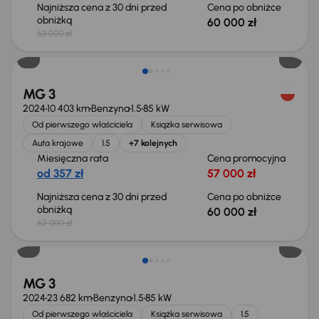
Najniższa cena z 30 dni przed
Cena po obniżce
obniżką
60 000 zł
63 000 zł
Taniej o 2 000 zł
MG 3
2024
10 403 km
Benzyna
1.5
85 kW
Od pierwszego właściciela
Książka serwisowa
Auta krajowe
1.5
+7 kolejnych
Miesięczna rata
Cena promocyjna
od 357 zł
57 000 zł
Najniższa cena z 30 dni przed
Cena po obniżce
obniżką
60 000 zł
62 000 zł
Taniej o 10 000 zł
MG 3
2024
23 682 km
Benzyna
1.5
85 kW
Od pierwszego właściciela
Książka serwisowa
1.5