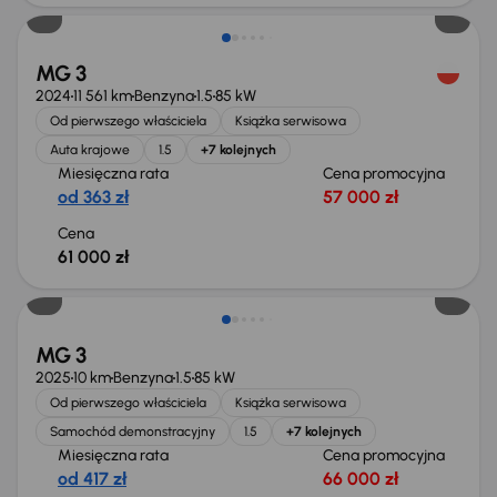
MG 3
2024
11 561 km
Benzyna
1.5
85 kW
Od pierwszego właściciela
Książka serwisowa
Auta krajowe
1.5
+7 kolejnych
Miesięczna rata
Cena promocyjna
od 363 zł
57 000 zł
Cena
61 000 zł
Od nowego taniej o 8 965 zł
MG 3
2025
10 km
Benzyna
1.5
85 kW
Od pierwszego właściciela
Książka serwisowa
Samochód demonstracyjny
1.5
+7 kolejnych
Miesięczna rata
Cena promocyjna
od 417 zł
66 000 zł