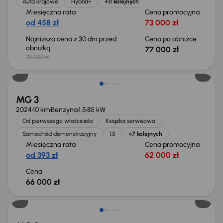
Auta krajowe
Hybrid+
+11 kolejnych
Miesięczna rata
Cena promocyjna
od 458 zł
73 000 zł
Najniższa cena z 30 dni przed
Cena po obniżce
obniżką
77 000 zł
78 000 zł
Możliwość odliczenia VAT
MG 3
2024
10 km
Benzyna
1.5
85 kW
Od pierwszego właściciela
Książka serwisowa
Samochód demonstracyjny
1.5
+7 kolejnych
Miesięczna rata
Cena promocyjna
od 393 zł
62 000 zł
Cena
66 000 zł
Od nowego taniej o 8 965 zł