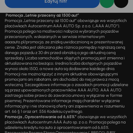
Edytuj filtr
Promocja „Letnie przeceny aż 1500 aut”
Promocja „Letnie przeceny aż 1500 aut” obowiązuje we wszystkich
placówkach Autocentrum AAA AUTO Sp. z o.o. („AAA AUTO”).
Promocja polega na możliwości nabycia wybranych pojazdów
przecenionych, wskazanych w serwisie internetowym
aaaauto.pl/promocja, ze zniżką uwidocznioną w prezentowanej
cenie. Zniżka jest obliczana jako różnica pomiędzy najniższą ceną
danego pojazdu z 30 dni przed obniżką a jego aktualną ceną
sprzedaży. Liczba samochodów objętych promocją jest zmienna i
aktualizowana na bieżąco; średnia liczba dostępnych pojazdów
wynosi około 1500, a nowe auta są dodawane każdego dnia.
Promocji nie można łączyć z innymi aktualnie obowiązującymi
promocjami ani rabatami, ani dochodzić do niej prawa z mocą
wsteczną. Szczegółowe informacje o zasadach promocji udzielane
są przez upoważnionych pracowników AAA AUTO. AAA AUTO
zastrzega sobie prawo do zawarcia umowy wyłącznie w formie
pisemnej. Prezentowane informacje mają charakter wyłącznie
informacyjny i nie stanowią oferty ani zapewnienia w rozumieniu
art. 66 § 1 oraz art. 556 Kodeksu cywilnego.
Promocja „Oprocentowanie od 6,65%”
obowiązuje we wszystkich
placówkach Autocentrum AAA Auto sp. z o.o. Promocja polega na
udzieleniu kredytu na auto z oprocentowaniem od 6,65%.
Rzeczywista Roczna Stopa Oprocentowania („RRSO“): 9,81%.