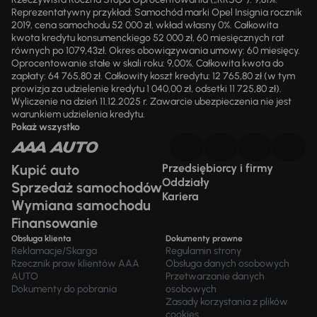
Reprezentatywny przykład: Samochód marki Opel Insignia rocznik
2019, cena samochodu 52 000 zł, wkład własny 0%. Całkowita
kwota kredytu konsumenckiego 52 000 zł, 60 miesięcznych rat
równych po 1079,43zł. Okres obowiązywania umowy: 60 miesięcy.
Oprocentowanie stałe w skali roku: 9,00%. Całkowita kwota do
zapłaty: 64 765,80 zł. Całkowity koszt kredytu: 12 765,80 zł (w tym
prowizja za udzielenie kredytu 1 040,00 zł, odsetki 11 725,80 zł).
Wyliczenie na dzień 11.12.2025 r. Zawarcie ubezpieczenia nie jest
warunkiem udzielenia kredytu.
Pokaż wszystko
Kupić auto
Przedsiębiorcy i firmy
Oddziały
Sprzedaż samochodów
Kariera
Wymiana samochodu
Finansowanie
Obsługa klienta
Dokumenty prawne
Reklamacje/Skarga
Regulamin strony
Rzecznik praw klientów AAA
Obsługa danych osobowych
AUTO
Przetwarzanie danych
Dokumenty do pobrania
osobowych
Zasady korzystania z plików
cookies