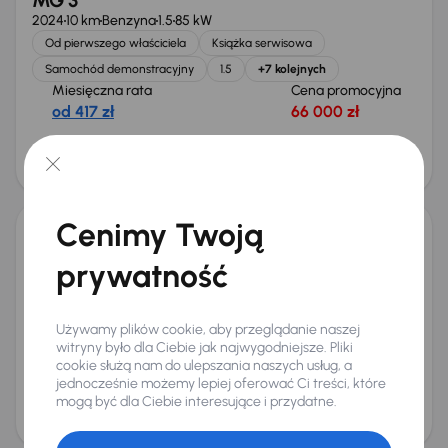
MG 3
2024
10 km
Benzyna
1.5
85 kW
Od pierwszego właściciela
Książka serwisowa
Samochód demonstracyjny
1.5
+7 kolejnych
Miesięczna rata
Cena promocyjna
od 417 zł
66 000 zł
Cena
70 000 zł
Od nowego taniej o 9 137 zł
Cenimy Twoją
MG 3
prywatność
2024
10 km
Benzyna
1.5
85 kW
Od pierwszego właściciela
Książka serwisowa
Samochód demonstracyjny
1.5
+7 kolejnych
Używamy plików cookie, aby przeglądanie naszej
Miesięczna rata
Cena promocyjna
witryny było dla Ciebie jak najwygodniejsze. Pliki
od 417 zł
66 000 zł
cookie służą nam do ulepszania naszych usług, a
jednocześnie możemy lepiej oferować Ci treści, które
Cena
mogą być dla Ciebie interesujące i przydatne.
70 000 zł
Od nowego taniej o 7 360 zł