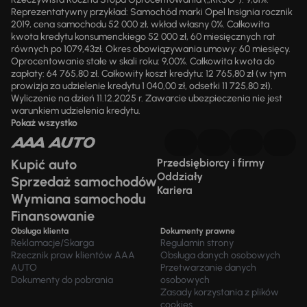
Reprezentatywny przykład: Samochód marki Opel Insignia rocznik
2019, cena samochodu 52 000 zł, wkład własny 0%. Całkowita
kwota kredytu konsumenckiego 52 000 zł, 60 miesięcznych rat
równych po 1079,43zł. Okres obowiązywania umowy: 60 miesięcy.
Oprocentowanie stałe w skali roku: 9,00%. Całkowita kwota do
zapłaty: 64 765,80 zł. Całkowity koszt kredytu: 12 765,80 zł (w tym
prowizja za udzielenie kredytu 1 040,00 zł, odsetki 11 725,80 zł).
Wyliczenie na dzień 11.12.2025 r. Zawarcie ubezpieczenia nie jest
warunkiem udzielenia kredytu.
Pokaż wszystko
Kupić auto
Przedsiębiorcy i firmy
Oddziały
Sprzedaż samochodów
Kariera
Wymiana samochodu
Finansowanie
Obsługa klienta
Dokumenty prawne
Reklamacje/Skarga
Regulamin strony
Rzecznik praw klientów AAA
Obsługa danych osobowych
AUTO
Przetwarzanie danych
Dokumenty do pobrania
osobowych
Zasady korzystania z plików
cookies