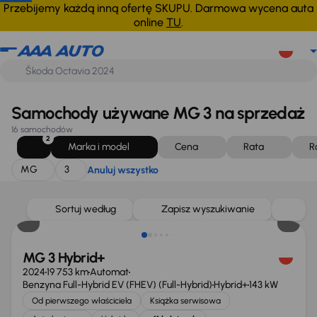
MG
3
Anuluj wszystko
Przebijemy każdą inną ofertę SKUPU. Darmowa wycena auta
online
TU
.
Samochody używane MG 3 na sprzedaż
16 samochodów
2
Marka i model
Cena
Rata
R
MG
3
Anuluj wszystko
Taniej o 1 000 zł
Sortuj według
Zapisz wyszukiwanie
MG 3 Hybrid+
2024
19 753 km
Automat
Benzyna Full-Hybrid EV (FHEV) (Full-Hybrid)
Hybrid+
143 kW
Od pierwszego właściciela
Książka serwisowa