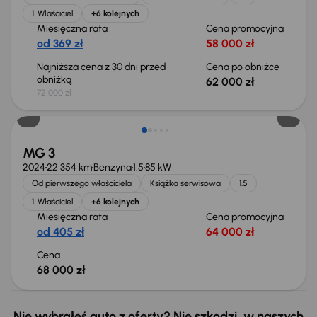
1. Właściciel
+6 kolejnych
Miesięczna rata
Cena promocyjna
od 369 zł
58 000 zł
Najniższa cena z 30 dni przed
Cena po obniżce
obniżką
62 000 zł
72 000 zł
Od nowego taniej o 16 615 zł
MG 3
2024
22 354 km
Benzyna
1.5
85 kW
Od pierwszego właściciela
Książka serwisowa
1.5
1. Właściciel
+6 kolejnych
Miesięczna rata
Cena promocyjna
od 405 zł
64 000 zł
Cena
68 000 zł
Nie wybrałeś auto z oferty? Nie szkodzi, w naszych