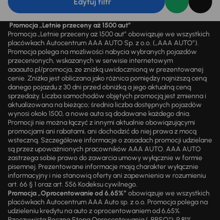
Edytuj filtr
Promocja „Letnie przeceny aż 1500 aut”
Promocja „Letnie przeceny aż 1500 aut” obowiązuje we wszystkich
placówkach Autocentrum AAA AUTO Sp. z o.o. („AAA AUTO”).
Promocja polega na możliwości nabycia wybranych pojazdów
przecenionych, wskazanych w serwisie internetowym
aaaauto.pl/promocja, ze zniżką uwidocznioną w prezentowanej
cenie. Zniżka jest obliczana jako różnica pomiędzy najniższą ceną
danego pojazdu z 30 dni przed obniżką a jego aktualną ceną
sprzedaży. Liczba samochodów objętych promocją jest zmienna i
aktualizowana na bieżąco; średnia liczba dostępnych pojazdów
wynosi około 1500, a nowe auta są dodawane każdego dnia.
Promocji nie można łączyć z innymi aktualnie obowiązującymi
promocjami ani rabatami, ani dochodzić do niej prawa z mocą
wsteczną. Szczegółowe informacje o zasadach promocji udzielane
są przez upoważnionych pracowników AAA AUTO. AAA AUTO
zastrzega sobie prawo do zawarcia umowy wyłącznie w formie
pisemnej. Prezentowane informacje mają charakter wyłącznie
informacyjny i nie stanowią oferty ani zapewnienia w rozumieniu
art. 66 § 1 oraz art. 556 Kodeksu cywilnego.
Promocja „Oprocentowanie od 6,65%”
obowiązuje we wszystkich
placówkach Autocentrum AAA Auto sp. z o.o. Promocja polega na
udzieleniu kredytu na auto z oprocentowaniem od 6,65%.
Rzeczywista Roczna Stopa Oprocentowania („RRSO“): 9,81%.