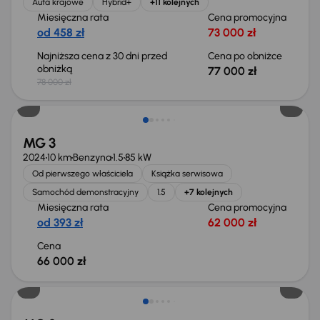
Auta krajowe
Hybrid+
+11 kolejnych
Miesięczna rata
Cena promocyjna
od 458 zł
73 000 zł
Najniższa cena z 30 dni przed
Cena po obniżce
obniżką
77 000 zł
78 000 zł
Możliwość odliczenia VAT
MG 3
2024
10 km
Benzyna
1.5
85 kW
Od pierwszego właściciela
Książka serwisowa
Samochód demonstracyjny
1.5
+7 kolejnych
Miesięczna rata
Cena promocyjna
od 393 zł
62 000 zł
Cena
66 000 zł
Od nowego taniej o 8 965 zł