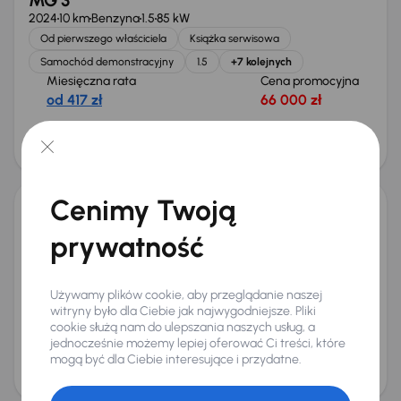
MG 3
2024
10 km
Benzyna
1.5
85 kW
Od pierwszego właściciela
Książka serwisowa
Samochód demonstracyjny
1.5
+7 kolejnych
Miesięczna rata
Cena promocyjna
od 417 zł
66 000 zł
Cena
70 000 zł
Od nowego taniej o 9 137 zł
Cenimy Twoją
MG 3
prywatność
2024
10 km
Benzyna
1.5
85 kW
Od pierwszego właściciela
Książka serwisowa
Samochód demonstracyjny
1.5
+7 kolejnych
Używamy plików cookie, aby przeglądanie naszej
Miesięczna rata
Cena promocyjna
witryny było dla Ciebie jak najwygodniejsze. Pliki
od 417 zł
66 000 zł
cookie służą nam do ulepszania naszych usług, a
jednocześnie możemy lepiej oferować Ci treści, które
Cena
mogą być dla Ciebie interesujące i przydatne.
70 000 zł
Od nowego taniej o 7 360 zł