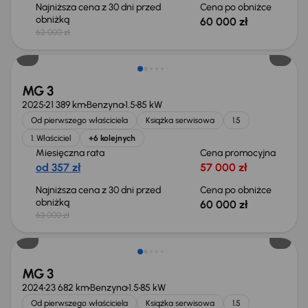
Najniższa cena z 30 dni przed
Cena po obniżce
obniżką
60 000 zł
62 000 zł
Taniej o 3 000 zł
MG 3
2025
21 389 km
Benzyna
1.5
85 kW
Od pierwszego właściciela
Książka serwisowa
1.5
1. Właściciel
+6 kolejnych
Miesięczna rata
Cena promocyjna
od 357 zł
57 000 zł
Najniższa cena z 30 dni przed
Cena po obniżce
obniżką
60 000 zł
63 000 zł
Taniej o 10 000 zł
MG 3
2024
23 682 km
Benzyna
1.5
85 kW
Od pierwszego właściciela
Książka serwisowa
1.5