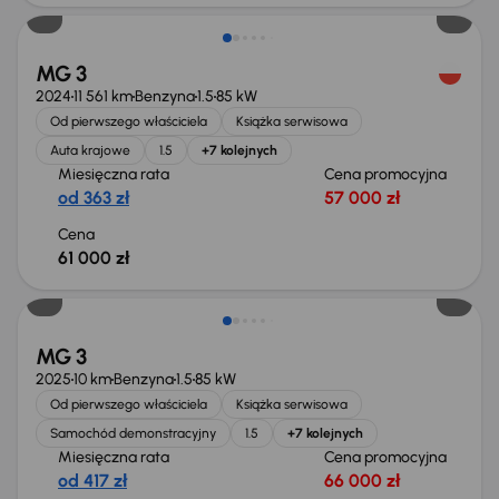
MG 3
2024
11 561 km
Benzyna
1.5
85 kW
Od pierwszego właściciela
Książka serwisowa
Auta krajowe
1.5
+7 kolejnych
Miesięczna rata
Cena promocyjna
od 363 zł
57 000 zł
Cena
61 000 zł
Od nowego taniej o 8 965 zł
MG 3
2025
10 km
Benzyna
1.5
85 kW
Od pierwszego właściciela
Książka serwisowa
Samochód demonstracyjny
1.5
+7 kolejnych
Miesięczna rata
Cena promocyjna
od 417 zł
66 000 zł