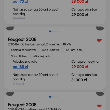
od 173 zł
28 000 zł
Najniższa cena z 30 dni przed
Cena po obniżce
obniżką
29 000 zł
30 000 zł
Taniej o 500 zł
Peugeot 2008
2016
84 105 km
Benzyna
1.2 PureTech
81 kW
Książka serwisowa
Auta krajowe
1.2 PureTech
Salon Polska
+5 kolejnych
Miesięczna rata
Cena promocyjna
od 185 zł
29 000 zł
Najniższa cena z 30 dni przed
Cena po obniżce
obniżką
31 000 zł
31 500 zł
Peugeot 2008
2013
91 079 km
Benzyna
1.6 VTi
88 kW