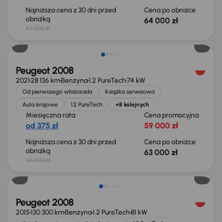
Najniższa cena z 30 dni przed
Cena po obniżce
obniżką
64 000 zł
67 000 zł
Taniej o 2 000 zł
Peugeot 2008
2021
28 136 km
Benzyna
1.2 PureTech
74 kW
Od pierwszego właściciela
Książka serwisowa
Auta krajowe
1.2 PureTech
+8 kolejnych
Miesięczna rata
Cena promocyjna
od 375 zł
59 000 zł
Najniższa cena z 30 dni przed
Cena po obniżce
obniżką
63 000 zł
65 000 zł
Peugeot 2008
2015
130 300 km
Benzyna
1.2 PureTech
81 kW