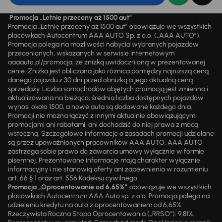
Promocja „Letnie przeceny aż 1500 aut”
Promocja „Letnie przeceny aż 1500 aut” obowiązuje we wszystkich
placówkach Autocentrum AAA AUTO Sp. z o.o. („AAA AUTO”).
Promocja polega na możliwości nabycia wybranych pojazdów
przecenionych, wskazanych w serwisie internetowym
aaaauto.pl/promocja, ze zniżką uwidocznioną w prezentowanej
cenie. Zniżka jest obliczana jako różnica pomiędzy najniższą ceną
danego pojazdu z 30 dni przed obniżką a jego aktualną ceną
sprzedaży. Liczba samochodów objętych promocją jest zmienna i
aktualizowana na bieżąco; średnia liczba dostępnych pojazdów
wynosi około 1500, a nowe auta są dodawane każdego dnia.
Promocji nie można łączyć z innymi aktualnie obowiązującymi
promocjami ani rabatami, ani dochodzić do niej prawa z mocą
wsteczną. Szczegółowe informacje o zasadach promocji udzielane
są przez upoważnionych pracowników AAA AUTO. AAA AUTO
zastrzega sobie prawo do zawarcia umowy wyłącznie w formie
pisemnej. Prezentowane informacje mają charakter wyłącznie
informacyjny i nie stanowią oferty ani zapewnienia w rozumieniu
art. 66 § 1 oraz art. 556 Kodeksu cywilnego.
Promocja „Oprocentowanie od 6,65%”
obowiązuje we wszystkich
placówkach Autocentrum AAA Auto sp. z o.o. Promocja polega na
udzieleniu kredytu na auto z oprocentowaniem od 6,65%.
Rzeczywista Roczna Stopa Oprocentowania („RRSO“): 9,81%.