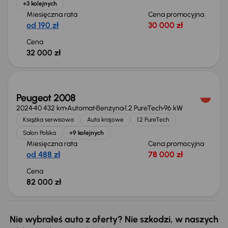
+3 kolejnych
Miesięczna rata
Cena promocyjna
od 190 zł
30 000 zł
Cena
32 000 zł
Świeżo skupione
Peugeot 2008
2024
40 432 km
Automat
Benzyna
1.2 PureTech
96 kW
Książka serwisowa
Auta krajowe
1.2 PureTech
Salon Polska
+9 kolejnych
Miesięczna rata
Cena promocyjna
od 488 zł
78 000 zł
Cena
82 000 zł
Nie wybrałeś auto z oferty? Nie szkodzi, w naszych