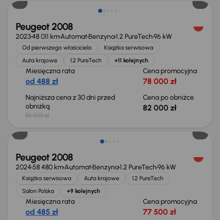
Peugeot 2008
2023
48 011 km
Automat
Benzyna
1.2 PureTech
96 kW
Od pierwszego właściciela
Książka serwisowa
Auta krajowe
1.2 PureTech
+11 kolejnych
Miesięczna rata
Cena promocyjna
od 488 zł
78 000 zł
Najniższa cena z 30 dni przed
Cena po obniżce
obniżką
82 000 zł
83 000 zł
Taniej o 1 500 zł
Peugeot 2008
2024
58 480 km
Automat
Benzyna
1.2 PureTech
96 kW
Książka serwisowa
Auta krajowe
1.2 PureTech
Salon Polska
+9 kolejnych
Miesięczna rata
Cena promocyjna
od 485 zł
77 500 zł