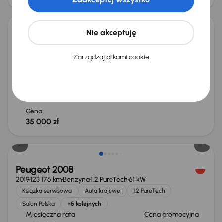
Nie akceptuję
Peugeot 2008
2016
69 694 km
Benzyna
1.2 PureTech
96 kW
Zarządzaj plikami cookie
Od pierwszego właściciela
Książka serwisowa
Auta krajowe
1.2 PureTech
+10 kolejnych
Miesięczna rata
Cena promocyjna
od 208 zł
33 000 zł
Cena
35 000 zł
Taniej o 1 000 zł
Peugeot 2008
2019
123 176 km
Benzyna
1.2 PureTech
61 kW
Książka serwisowa
Auta krajowe
1.2 PureTech
Salon Polska
+5 kolejnych
Miesięczna rata
Cena promocyjna