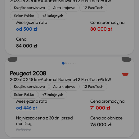
2023
26 344 km
Automat
Benzyna
1.2 PureTech
96 kW
Książka serwisowa
Auta krajowe
1.2 PureTech
Salon Polska
+8 kolejnych
Miesięczna rata
Cena promocyjna
od 500 zł
80 000 zł
Cena
84 000 zł
Taniej o 1 000 zł
Peugeot 2008
2023
60 248 km
Automat
Benzyna
1.2 PureTech
96 kW
Książka serwisowa
Auta krajowe
1.2 PureTech
Salon Polska
+7 kolejnych
Miesięczna rata
Cena promocyjna
od 446 zł
71 000 zł
Najniższa cena z 30 dni przed
Cena po obniżce
obniżką
75 000 zł
76 000 zł
Taniej o 1 000 zł