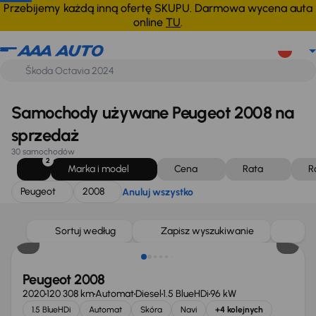
Peugeot
2008
Anuluj wszystko
Przebijemy każdą inną ofertę SKUPU. Darmowa wycena auta
online
TU
.
Samochody używane Peugeot 2008 na
sprzedaż
30 samochodów
2
Marka i model
Cena
Rata
R
Peugeot
2008
Anuluj wszystko
Sortuj według
Zapisz wyszukiwanie
Peugeot 2008
2020
120 308 km
Automat
Diesel
1.5 BlueHDi
96 kW
1.5 BlueHDi
Automat
Skóra
Navi
+4 kolejnych