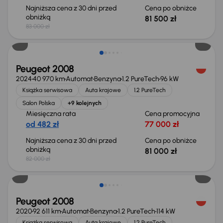
Najniższa cena z 30 dni przed
Cena po obniżce
obniżką
81 500 zł
83 000 zł
Taniej o 1 000 zł
Peugeot 2008
2024
40 970 km
Automat
Benzyna
1.2 PureTech
96 kW
Książka serwisowa
Auta krajowe
1.2 PureTech
Salon Polska
+9 kolejnych
Miesięczna rata
Cena promocyjna
od 482 zł
77 000 zł
Najniższa cena z 30 dni przed
Cena po obniżce
obniżką
81 000 zł
82 000 zł
Taniej o 1 000 zł
Peugeot 2008
2020
92 611 km
Automat
Benzyna
1.2 PureTech
114 kW
Książka serwisowa
Auta krajowe
1.2 PureTech