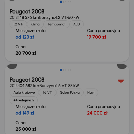
Peugeot 2008
2013
148 576 km
Benzyna
1.2 VTi
60 kW
1.2 VTi
Klima
Tempomat
ALU
Miesięczna rata
Cena promocyjna
od 123 zł
19 700 zł
Cena
20 700 zł
Peugeot 2008
2014
104 687 km
Benzyna
1.6 VTi
88 kW
Auta krajowe
1.6 VTi
Salon Polska
Navi
+4 kolejnych
Miesięczna rata
Cena promocyjna
od 149 zł
24 000 zł
Cena
25 000 zł
Świeżo skupione