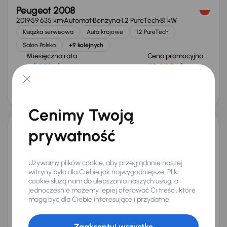
Peugeot 2008
2019
59 635 km
Automat
Benzyna
1.2 PureTech
81 kW
Książka serwisowa
Auta krajowe
1.2 PureTech
Salon Polska
+9 kolejnych
Miesięczna rata
Cena promocyjna
od 256 zł
40 000 zł
Cena
43 000 zł
Cenimy Twoją
prywatność
Peugeot 2008
2016
127 060 km
Benzyna
1.2 PureTech
60 kW
1.2 PureTech
Klima
Tempomat
Parktronic
Używamy plików cookie, aby przeglądanie naszej
witryny było dla Ciebie jak najwygodniejsze. Pliki
+1 kolejnych
cookie służą nam do ulepszania naszych usług, a
Miesięczna rata
Cena promocyjna
jednocześnie możemy lepiej oferować Ci treści, które
od 143 zł
23 000 zł
mogą być dla Ciebie interesujące i przydatne.
Cena
24 000 zł
Zaakceptuj wszystko