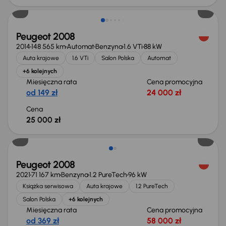
Peugeot 2008
2014
148 565 km
Automat
Benzyna
1.6 VTi
88 kW
Auta krajowe
1.6 VTi
Salon Polska
Automat
+6 kolejnych
Miesięczna rata
Cena promocyjna
od 149 zł
24 000 zł
Cena
25 000 zł
Peugeot 2008
2021
71 167 km
Benzyna
1.2 PureTech
96 kW
Książka serwisowa
Auta krajowe
1.2 PureTech
Salon Polska
+6 kolejnych
Miesięczna rata
Cena promocyjna
od 369 zł
58 000 zł