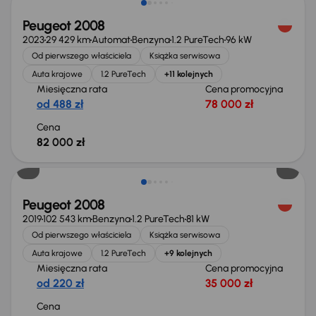
Peugeot 2008
2023
29 429 km
Automat
Benzyna
1.2 PureTech
96 kW
Od pierwszego właściciela
Książka serwisowa
Auta krajowe
1.2 PureTech
+11 kolejnych
Miesięczna rata
Cena promocyjna
od 488 zł
78 000 zł
Cena
82 000 zł
Peugeot 2008
2019
102 543 km
Benzyna
1.2 PureTech
81 kW
Od pierwszego właściciela
Książka serwisowa
Auta krajowe
1.2 PureTech
+9 kolejnych
Miesięczna rata
Cena promocyjna
od 220 zł
35 000 zł
Cena