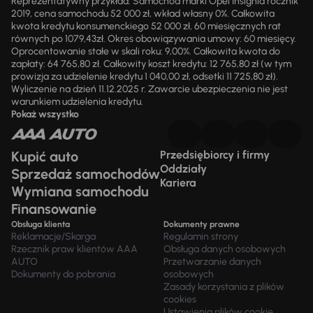
Reprezentatywny przykład: Samochód marki Opel Insignia rocznik
2019, cena samochodu 52 000 zł, wkład własny 0%. Całkowita
kwota kredytu konsumenckiego 52 000 zł, 60 miesięcznych rat
równych po 1079,43zł. Okres obowiązywania umowy: 60 miesięcy.
Oprocentowanie stałe w skali roku: 9,00%. Całkowita kwota do
zapłaty: 64 765,80 zł. Całkowity koszt kredytu: 12 765,80 zł (w tym
prowizja za udzielenie kredytu 1 040,00 zł, odsetki 11 725,80 zł).
Wyliczenie na dzień 11.12.2025 r. Zawarcie ubezpieczenia nie jest
warunkiem udzielenia kredytu.
Pokaż wszystko
Kupić auto
Przedsiębiorcy i firmy
Oddziały
Sprzedaż samochodów
Kariera
Wymiana samochodu
Finansowanie
Obsługa klienta
Dokumenty prawne
Reklamacje/Skarga
Regulamin strony
Rzecznik praw klientów AAA
Obsługa danych osobowych
AUTO
Przetwarzanie danych
Dokumenty do pobrania
osobowych
Zasady korzystania z plików
cookies
Ustawienia plików cookie