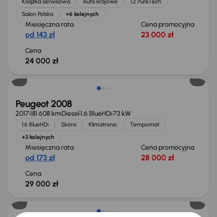
Książka serwisowa
Auta krajowe
1.2 PureTech
Salon Polska
+6 kolejnych
Miesięczna rata
Cena promocyjna
od 143 zł
23 000 zł
Cena
24 000 zł
Peugeot 2008
2017
181 608 km
Diesel
1.6 BlueHDi
73 kW
1.6 BlueHDi
Skóra
Klimatronic
Tempomat
+3 kolejnych
Miesięczna rata
Cena promocyjna
od 173 zł
28 000 zł
Cena
29 000 zł