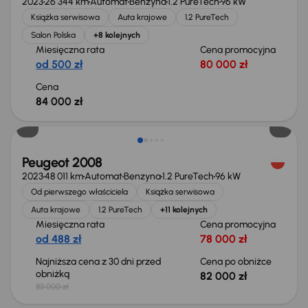
2023
26 344 km
Automat
Benzyna
1.2 PureTech
96 kW
Książka serwisowa
Auta krajowe
1.2 PureTech
Salon Polska
+8 kolejnych
Miesięczna rata
Cena promocyjna
od 500 zł
80 000 zł
Cena
84 000 zł
Taniej o 1 000 zł
Peugeot 2008
2023
48 011 km
Automat
Benzyna
1.2 PureTech
96 kW
Od pierwszego właściciela
Książka serwisowa
Auta krajowe
1.2 PureTech
+11 kolejnych
Miesięczna rata
Cena promocyjna
od 488 zł
78 000 zł
Najniższa cena z 30 dni przed
Cena po obniżce
obniżką
82 000 zł
83 000 zł
Taniej o 1 000 zł