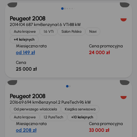
Peugeot 2008
2014
104 687 km
Benzyna
1.6 VTi
88 kW
Auta krajowe
1.6 VTi
Salon Polska
Navi
+4 kolejnych
Miesięczna rata
Cena promocyjna
od 149 zł
24 000 zł
Cena
25 000 zł
Peugeot 2008
2016
69 694 km
Benzyna
1.2 PureTech
96 kW
Od pierwszego właściciela
Książka serwisowa
Auta krajowe
1.2 PureTech
+10 kolejnych
Miesięczna rata
Cena promocyjna
od 208 zł
33 000 zł