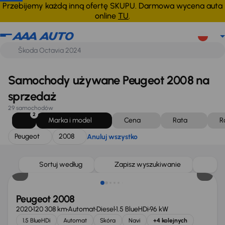
Peugeot
2008
Anuluj wszystko
Przebijemy każdą inną ofertę SKUPU. Darmowa wycena auta
online
TU
.
Samochody używane Peugeot 2008 na
sprzedaż
29 samochodów
2
Marka i model
Cena
Rata
R
Peugeot
2008
Anuluj wszystko
Sortuj według
Zapisz wyszukiwanie
Peugeot 2008
2020
120 308 km
Automat
Diesel
1.5 BlueHDi
96 kW
1.5 BlueHDi
Automat
Skóra
Navi
+4 kolejnych