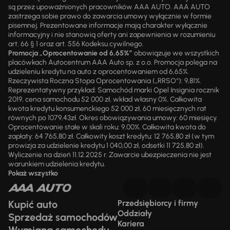
są przez upoważnionych pracowników AAA AUTO. AAA AUTO
zastrzega sobie prawo do zawarcia umowy wyłącznie w formie
pisemnej. Prezentowane informacje mają charakter wyłącznie
informacyjny i nie stanowią oferty ani zapewnienia w rozumieniu
art. 66 § 1 oraz art. 556 Kodeksu cywilnego.
Promocja „Oprocentowanie od 6,65%”
obowiązuje we wszystkich
placówkach Autocentrum AAA Auto sp. z o.o. Promocja polega na
udzieleniu kredytu na auto z oprocentowaniem od 6,65%.
Rzeczywista Roczna Stopa Oprocentowania („RRSO“): 9,81%.
Reprezentatywny przykład: Samochód marki Opel Insignia rocznik
2019, cena samochodu 52 000 zł, wkład własny 0%. Całkowita
kwota kredytu konsumenckiego 52 000 zł, 60 miesięcznych rat
równych po 1079,43zł. Okres obowiązywania umowy: 60 miesięcy.
Oprocentowanie stałe w skali roku: 9,00%. Całkowita kwota do
zapłaty: 64 765,80 zł. Całkowity koszt kredytu: 12 765,80 zł (w tym
prowizja za udzielenie kredytu 1 040,00 zł, odsetki 11 725,80 zł).
Wyliczenie na dzień 11.12.2025 r. Zawarcie ubezpieczenia nie jest
warunkiem udzielenia kredytu.
Pokaż wszystko
Kupić auto
Przedsiębiorcy i firmy
Oddziały
Sprzedaż samochodów
Kariera