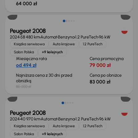
64 000 zł
Taniej o 2 000 zł
Peugeot 2008
2024
58 480 km
Automat
Benzyna
1.2 PureTech
96 kW
Książka serwisowa
Auta krajowe
1.2 PureTech
Salon Polska
+9 kolejnych
Miesięczna rata
Cena promocyjna
od 494 zł
79 000 zł
Najniższa cena z 30 dni przed
Cena po obniżce
obniżką
83 000 zł
85 000 zł
Taniej o 2 000 zł
Peugeot 2008
2024
40 970 km
Automat
Benzyna
1.2 PureTech
96 kW
Książka serwisowa
Auta krajowe
1.2 PureTech
Salon Polska
+9 kolejnych