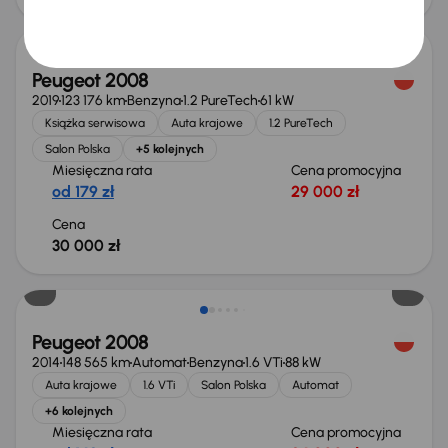
Peugeot 2008
2019
123 176 km
Benzyna
1.2 PureTech
61 kW
Książka serwisowa
Auta krajowe
1.2 PureTech
Salon Polska
+5 kolejnych
Miesięczna rata
Cena promocyjna
od 179 zł
29 000 zł
Cena
30 000 zł
Peugeot 2008
2014
148 565 km
Automat
Benzyna
1.6 VTi
88 kW
Auta krajowe
1.6 VTi
Salon Polska
Automat
+6 kolejnych
Miesięczna rata
Cena promocyjna