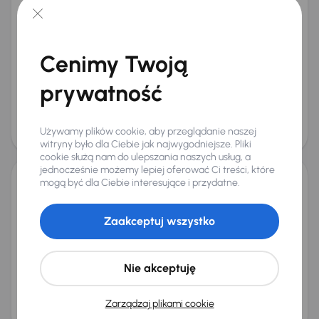
Peugeot 2008
2019
67 494 km
Benzyna
1.2 PureTech
81 kW
Od pierwszego właściciela
Książka serwisowa
Cenimy Twoją
Auta krajowe
1.2 PureTech
+10 kolejnych
Miesięczna rata
Cena promocyjna
prywatność
od 256 zł
40 000 zł
Cena
43 000 zł
Używamy plików cookie, aby przeglądanie naszej
witryny było dla Ciebie jak najwygodniejsze. Pliki
cookie służą nam do ulepszania naszych usług, a
jednocześnie możemy lepiej oferować Ci treści, które
mogą być dla Ciebie interesujące i przydatne.
Peugeot 2008
2016
127 060 km
Benzyna
1.2 PureTech
60 kW
Zaakceptuj wszystko
1.2 PureTech
Klima
Tempomat
Parktronic
+1 kolejnych
Miesięczna rata
Cena promocyjna
Nie akceptuję
od 143 zł
23 000 zł
Cena
Zarządzaj plikami cookie
24 000 zł