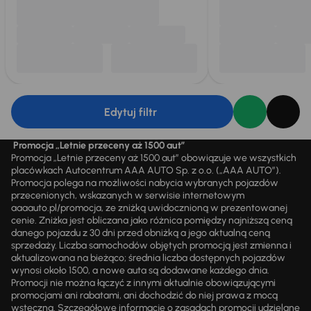
Edytuj filtr
Promocja „Letnie przeceny aż 1500 aut”
Promocja „Letnie przeceny aż 1500 aut” obowiązuje we wszystkich
placówkach Autocentrum AAA AUTO Sp. z o.o. („AAA AUTO”).
Promocja polega na możliwości nabycia wybranych pojazdów
przecenionych, wskazanych w serwisie internetowym
aaaauto.pl/promocja, ze zniżką uwidocznioną w prezentowanej
cenie. Zniżka jest obliczana jako różnica pomiędzy najniższą ceną
danego pojazdu z 30 dni przed obniżką a jego aktualną ceną
sprzedaży. Liczba samochodów objętych promocją jest zmienna i
aktualizowana na bieżąco; średnia liczba dostępnych pojazdów
wynosi około 1500, a nowe auta są dodawane każdego dnia.
Promocji nie można łączyć z innymi aktualnie obowiązującymi
promocjami ani rabatami, ani dochodzić do niej prawa z mocą
wsteczną. Szczegółowe informacje o zasadach promocji udzielane