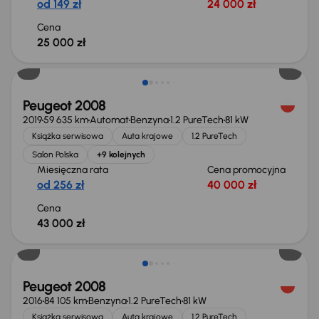
od 149 zł
24 000 zł
Cena
25 000 zł
Peugeot 2008
2019
59 635 km
Automat
Benzyna
1.2 PureTech
81 kW
Książka serwisowa
Auta krajowe
1.2 PureTech
Salon Polska
+9 kolejnych
Miesięczna rata
Cena promocyjna
od 256 zł
40 000 zł
Cena
43 000 zł
Taniej o 1 000 zł
Peugeot 2008
2016
84 105 km
Benzyna
1.2 PureTech
81 kW
Książka serwisowa
Auta krajowe
1.2 PureTech