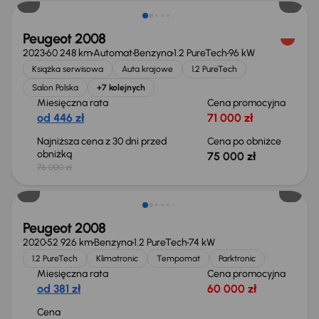
Peugeot 2008
2023
60 248 km
Automat
Benzyna
1.2 PureTech
96 kW
Książka serwisowa
Auta krajowe
1.2 PureTech
Salon Polska
+7 kolejnych
Miesięczna rata
Cena promocyjna
od 446 zł
71 000 zł
Najniższa cena z 30 dni przed
Cena po obniżce
obniżką
75 000 zł
76 000 zł
Peugeot 2008
2020
52 926 km
Benzyna
1.2 PureTech
74 kW
1.2 PureTech
Klimatronic
Tempomat
Parktronic
Miesięczna rata
Cena promocyjna
od 381 zł
60 000 zł
Cena