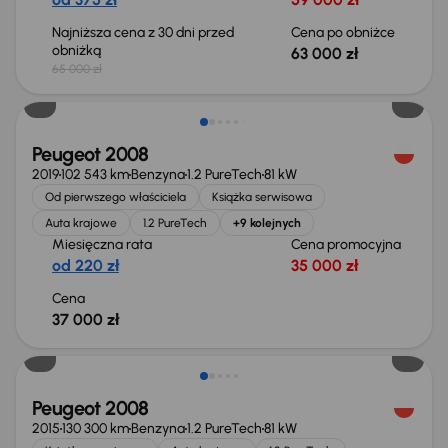
Najniższa cena z 30 dni przed
Cena po obniżce
obniżką
63 000 zł
65 000 zł
Peugeot 2008
2019
102 543 km
Benzyna
1.2 PureTech
81 kW
Od pierwszego właściciela
Książka serwisowa
Auta krajowe
1.2 PureTech
+9 kolejnych
Miesięczna rata
Cena promocyjna
od 220 zł
35 000 zł
Cena
37 000 zł
Peugeot 2008
2015
130 300 km
Benzyna
1.2 PureTech
81 kW