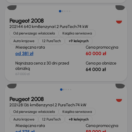
Peugeot 2008
2021
44 640 km
Benzyna
1.2 PureTech
74 kW
Od pierwszego właściciela
Książka serwisowa
Auta krajowe
1.2 PureTech
+9 kolejnych
Miesięczna rata
Cena promocyjna
od 381 zł
60 000 zł
Najniższa cena z 30 dni przed
Cena po obniżce
obniżką
64 000 zł
67 000 zł
Taniej o 2 000 zł
Peugeot 2008
2021
28 136 km
Benzyna
1.2 PureTech
74 kW
Od pierwszego właściciela
Książka serwisowa
Auta krajowe
1.2 PureTech
+8 kolejnych
Miesięczna rata
Cena promocyjna
od 375 zł
59 000 zł