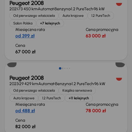
Peugeot 2008
2021
73 450 km
Automat
Benzyna
1.2 PureTech
96 kW
Od pierwszego właściciela
Auta krajowe
1.2 PureTech
Salon Polska
+7 kolejnych
Miesięczna rata
Cena promocyjna
od 399 zł
63 000 zł
Cena
67 000 zł
Możliwość odliczenia VAT
Peugeot 2008
2023
29 429 km
Automat
Benzyna
1.2 PureTech
96 kW
Od pierwszego właściciela
Książka serwisowa
Auta krajowe
1.2 PureTech
+11 kolejnych
Miesięczna rata
Cena promocyjna
od 488 zł
78 000 zł
Cena
82 000 zł
Taniej o 3 000 zł