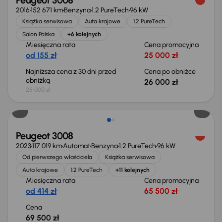
Peugeot 3008
2016
152 671 km
Benzyna
1.2 PureTech
96 kW
Książka serwisowa
Auta krajowe
1.2 PureTech
Salon Polska
+6 kolejnych
Miesięczna rata
Cena promocyjna
od 155 zł
25 000 zł
Najniższa cena z 30 dni przed
Cena po obniżce
obniżką
26 000 zł
25 000 zł
Możliwość odliczenia VAT
Peugeot 3008
2023
117 019 km
Automat
Benzyna
1.2 PureTech
96 kW
Od pierwszego właściciela
Książka serwisowa
Auta krajowe
1.2 PureTech
+11 kolejnych
Miesięczna rata
Cena promocyjna
od 414 zł
65 500 zł
Cena
69 500 zł