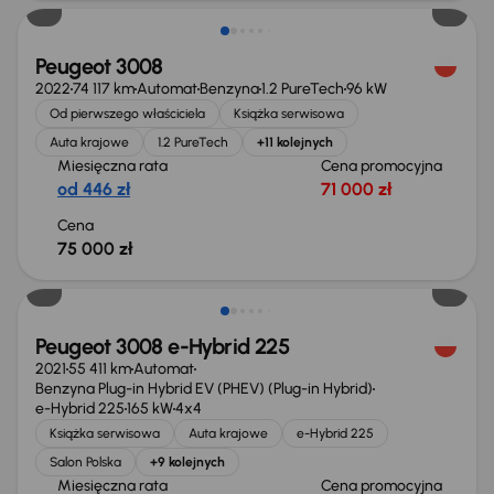
Peugeot 3008
2022
74 117 km
Automat
Benzyna
1.2 PureTech
96 kW
Od pierwszego właściciela
Książka serwisowa
Auta krajowe
1.2 PureTech
+11 kolejnych
Miesięczna rata
Cena promocyjna
od 446 zł
71 000 zł
Cena
75 000 zł
Peugeot 3008 e-Hybrid 225
2021
55 411 km
Automat
Benzyna Plug-in Hybrid EV (PHEV) (Plug-in Hybrid)
e-Hybrid 225
165 kW
4x4
Książka serwisowa
Auta krajowe
e-Hybrid 225
Salon Polska
+9 kolejnych
Miesięczna rata
Cena promocyjna