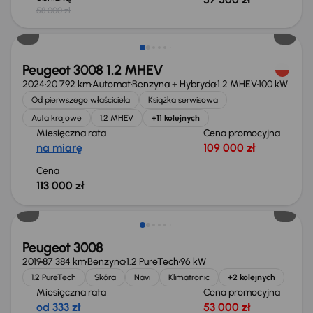
58 000 zł
Od nowego taniej o 32 999 zł
Peugeot 3008 1.2 MHEV
2024
20 792 km
Automat
Benzyna + Hybryda
1.2 MHEV
100 kW
Od pierwszego właściciela
Książka serwisowa
Auta krajowe
1.2 MHEV
+11 kolejnych
Miesięczna rata
Cena promocyjna
na miarę
109 000 zł
Cena
113 000 zł
Taniej o 1 000 zł
Peugeot 3008
2019
87 384 km
Benzyna
1.2 PureTech
96 kW
1.2 PureTech
Skóra
Navi
Klimatronic
+2 kolejnych
Miesięczna rata
Cena promocyjna
od 333 zł
53 000 zł