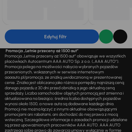
Edytuj filtr
Promocja „Letnie przeceny aż 1500 aut”
Promocja „Letnie przeceny aż 1500 aut” obowiązuje we wszystkich
placówkach Autocentrum AAA AUTO Sp. z o.o. („AAA AUTO”).
Promocja polega na możliwości nabycia wybranych pojazdów
przecenionych, wskazanych w serwisie internetowym
aaaauto.pl/promocja, ze zniżką uwidocznioną w prezentowanej
cenie. Zniżka jest obliczana jako różnica pomiędzy najniższą ceną
danego pojazdu z 30 dni przed obniżką a jego aktualną ceną
sprzedaży. Liczba samochodów objętych promocją jest zmienna i
aktualizowana na bieżąco; średnia liczba dostępnych pojazdów
wynosi około 1500, a nowe auta są dodawane każdego dnia.
Promocji nie można łączyć z innymi aktualnie obowiązującymi
promocjami ani rabatami, ani dochodzić do niej prawa z mocą
wsteczną. Szczegółowe informacje o zasadach promocji udzielane
są przez upoważnionych pracowników AAA AUTO. AAA AUTO
zastrzega sobie prawo do zawarcia umowy wyłącznie w formie