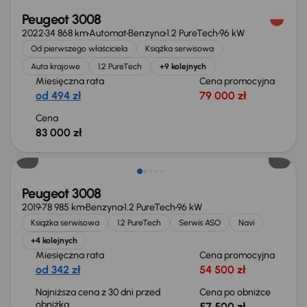
Peugeot 3008
2022
34 868 km
Automat
Benzyna
1.2 PureTech
96 kW
Od pierwszego właściciela
Książka serwisowa
Auta krajowe
1.2 PureTech
+9 kolejnych
Miesięczna rata
Cena promocyjna
od 494 zł
79 000 zł
Cena
83 000 zł
Taniej o 500 zł
Peugeot 3008
2019
78 985 km
Benzyna
1.2 PureTech
96 kW
Książka serwisowa
1.2 PureTech
Serwis ASO
Navi
+4 kolejnych
Miesięczna rata
Cena promocyjna
od 342 zł
54 500 zł
Najniższa cena z 30 dni przed
Cena po obniżce
obniżką
57 500 zł