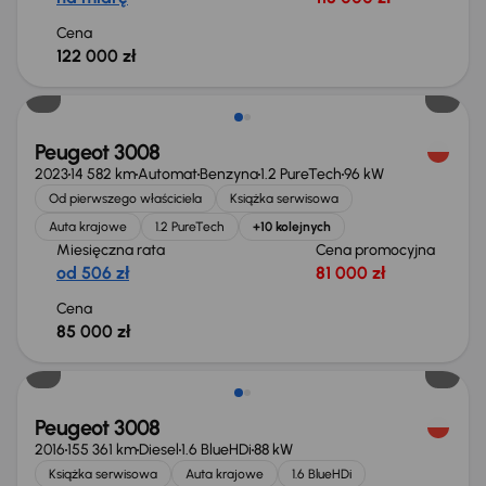
Cena
122 000 zł
Możliwość odliczenia VAT
Peugeot 3008
2023
14 582 km
Automat
Benzyna
1.2 PureTech
96 kW
Od pierwszego właściciela
Książka serwisowa
Auta krajowe
1.2 PureTech
+10 kolejnych
Miesięczna rata
Cena promocyjna
od 506 zł
81 000 zł
Cena
85 000 zł
Peugeot 3008
2016
155 361 km
Diesel
1.6 BlueHDi
88 kW
Książka serwisowa
Auta krajowe
1.6 BlueHDi