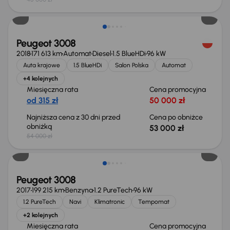
Taniej o 1 000 zł
Peugeot 3008
2018
171 613 km
Automat
Diesel
1.5 BlueHDi
96 kW
Auta krajowe
1.5 BlueHDi
Salon Polska
Automat
+4 kolejnych
Miesięczna rata
Cena promocyjna
od 315 zł
50 000 zł
Najniższa cena z 30 dni przed
Cena po obniżce
obniżką
53 000 zł
54 000 zł
Peugeot 3008
2017
199 215 km
Benzyna
1.2 PureTech
96 kW
1.2 PureTech
Navi
Klimatronic
Tempomat
+2 kolejnych
Miesięczna rata
Cena promocyjna