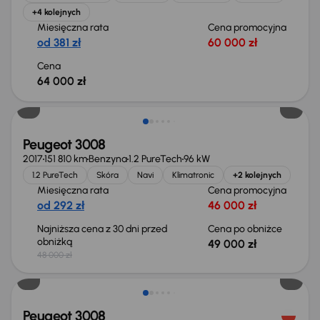
+4 kolejnych
Miesięczna rata
Cena promocyjna
od 381 zł
60 000 zł
Cena
64 000 zł
Peugeot 3008
2017
151 810 km
Benzyna
1.2 PureTech
96 kW
1.2 PureTech
Skóra
Navi
Klimatronic
+2 kolejnych
Miesięczna rata
Cena promocyjna
od 292 zł
46 000 zł
Najniższa cena z 30 dni przed
Cena po obniżce
obniżką
49 000 zł
48 000 zł
Możliwość odliczenia VAT
Peugeot 3008