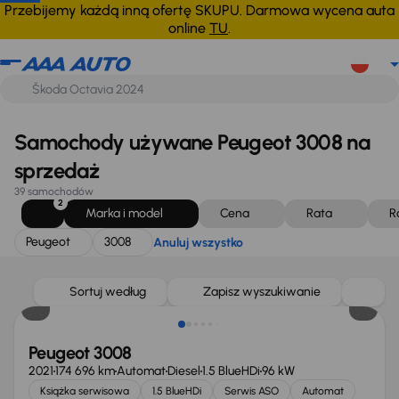
Peugeot
3008
Anuluj wszystko
Przebijemy każdą inną ofertę SKUPU. Darmowa wycena auta
online
TU
.
Samochody używane Peugeot 3008 na
sprzedaż
39 samochodów
2
Marka i model
Cena
Rata
R
Peugeot
3008
Anuluj wszystko
Świeżo skupione
Sortuj według
Zapisz wyszukiwanie
Peugeot 3008
2021
174 696 km
Automat
Diesel
1.5 BlueHDi
96 kW
Książka serwisowa
1.5 BlueHDi
Serwis ASO
Automat