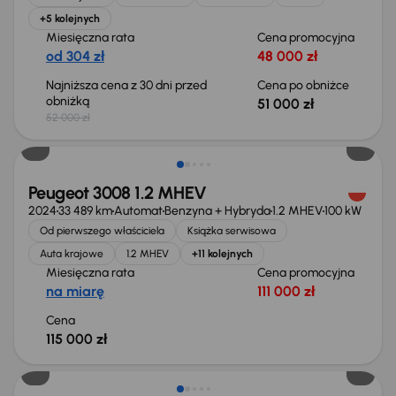
+5 kolejnych
Miesięczna rata
Cena promocyjna
od 304 zł
48 000 zł
Najniższa cena z 30 dni przed
Cena po obniżce
obniżką
51 000 zł
52 000 zł
Od nowego taniej o 34 999 zł
Peugeot 3008 1.2 MHEV
2024
33 489 km
Automat
Benzyna + Hybryda
1.2 MHEV
100 kW
Od pierwszego właściciela
Książka serwisowa
Auta krajowe
1.2 MHEV
+11 kolejnych
Miesięczna rata
Cena promocyjna
na miarę
111 000 zł
Cena
115 000 zł