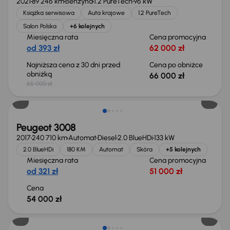
2021
89 246 km
Benzyna
1.2 PureTech
96 kW
Książka serwisowa
Auta krajowe
1.2 PureTech
Salon Polska
+6 kolejnych
Miesięczna rata
Cena promocyjna
od 393 zł
62 000 zł
Najniższa cena z 30 dni przed
Cena po obniżce
obniżką
66 000 zł
65 000 zł
Peugeot 3008
2017
240 710 km
Automat
Diesel
2.0 BlueHDi
133 kW
2.0 BlueHDi
180 KM
Automat
Skóra
+5 kolejnych
Miesięczna rata
Cena promocyjna
od 321 zł
51 000 zł
Cena
54 000 zł
Możliwość odliczenia VAT