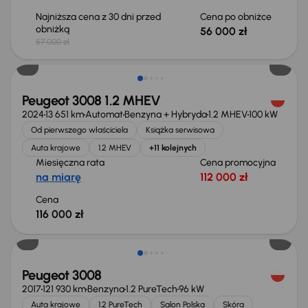
Najniższa cena z 30 dni przed
Cena po obniżce
obniżką
56 000 zł
57 000 zł
Możliwość odliczenia VAT
Peugeot 3008 1.2 MHEV
2024
13 651 km
Automat
Benzyna + Hybryda
1.2 MHEV
100 kW
Od pierwszego właściciela
Książka serwisowa
Auta krajowe
1.2 MHEV
+11 kolejnych
Miesięczna rata
Cena promocyjna
na miarę
112 000 zł
Cena
116 000 zł
Taniej o 1 000 zł
Peugeot 3008
2017
121 930 km
Benzyna
1.2 PureTech
96 kW
Auta krajowe
1.2 PureTech
Salon Polska
Skóra