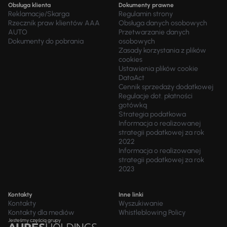
Obsługa klienta
Dokumenty prawne
Reklamacje/Skarga
Regulamin strony
Rzecznik praw klientów AAA
Obsługa danych osobowych
AUTO
Przetwarzanie danych
Dokumenty do pobrania
osobowych
Zasady korzystania z plików
cookies
Ustawienia plików cookie
DataAct
Cennik sprzedaży dodatkowej
Regulacje dot. płatności
gotówką
Strategia podatkowa
Informacja o realizowanej
strategii podatkowej za rok
2022
Informacja o realizowanej
strategii podatkowej za rok
2023
Kontakty
Inne linki
Kontakty
Wyszukiwanie
Kontakty dla mediów
Whistleblowing Policy
Jesteśmy częścią grupy