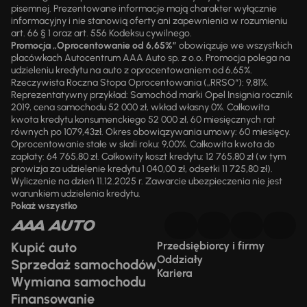
pisemnej. Prezentowane informacje mają charakter wyłącznie
informacyjny i nie stanowią oferty ani zapewnienia w rozumieniu
art. 66 § 1 oraz art. 556 Kodeksu cywilnego.
Promocja „Oprocentowanie od 6,65%”
obowiązuje we wszystkich
placówkach Autocentrum AAA Auto sp. z o.o. Promocja polega na
udzieleniu kredytu na auto z oprocentowaniem od 6,65%.
Rzeczywista Roczna Stopa Oprocentowania („RRSO“): 9,81%.
Reprezentatywny przykład: Samochód marki Opel Insignia rocznik
2019, cena samochodu 52 000 zł, wkład własny 0%. Całkowita
kwota kredytu konsumenckiego 52 000 zł, 60 miesięcznych rat
równych po 1079,43zł. Okres obowiązywania umowy: 60 miesięcy.
Oprocentowanie stałe w skali roku: 9,00%. Całkowita kwota do
zapłaty: 64 765,80 zł. Całkowity koszt kredytu: 12 765,80 zł (w tym
prowizja za udzielenie kredytu 1 040,00 zł, odsetki 11 725,80 zł).
Wyliczenie na dzień 11.12.2025 r. Zawarcie ubezpieczenia nie jest
warunkiem udzielenia kredytu.
Pokaż wszystko
Kupić auto
Przedsiębiorcy i firmy
Oddziały
Sprzedaż samochodów
Kariera
Wymiana samochodu
Finansowanie