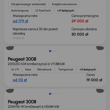
Od pierwszego właściciela
Książka serwisowa
Auta krajowe
1.2 PureTech
+11 kolejnych
Miesięczna rata
Cena promocyjna
od 179 zł
29 000 zł
Najniższa cena z 30 dni przed
Cena po obniżce
obniżką
30 000 zł
31 000 zł
Świeżo skupione
Peugeot 3008
2010
210 534 km
Benzyna
1.6 VTi
88 kW
1.6 VTi
Navi
Klimatronic
Tempomat
+3 kolejnych
Miesięczna rata
Cena
od 113 zł
19 000 zł
Peugeot 3008
2014
195 141 km
Diesel
1.6 HDi
84 kW