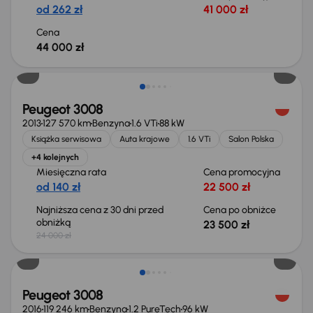
od 262 zł
41 000 zł
Cena
44 000 zł
Taniej o 500 zł
Peugeot 3008
2013
127 570 km
Benzyna
1.6 VTi
88 kW
Książka serwisowa
Auta krajowe
1.6 VTi
Salon Polska
+4 kolejnych
Miesięczna rata
Cena promocyjna
od 140 zł
22 500 zł
Najniższa cena z 30 dni przed
Cena po obniżce
obniżką
23 500 zł
24 000 zł
Taniej o 1 000 zł
Peugeot 3008
2016
119 246 km
Benzyna
1.2 PureTech
96 kW