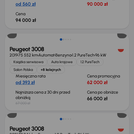
od 560 zł
90 000 zł
Cena
94 000 zł
Taniej o 1 000 zł
Peugeot 3008
2019
75 552 km
Automat
Benzyna
1.2 PureTech
96 kW
Książka serwisowa
Auta krajowe
1.2 PureTech
Salon Polska
+8 kolejnych
Miesięczna rata
Cena promocyjna
od 393 zł
62 000 zł
Najniższa cena z 30 dni przed
Cena po obniżce
obniżką
66 000 zł
67 000 zł
Możliwość odliczenia VAT
Peugeot 3008