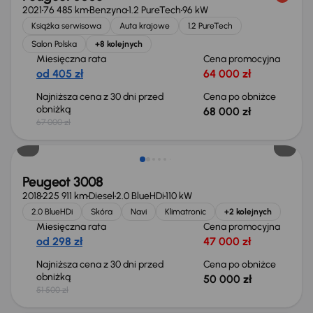
2021
76 485 km
Benzyna
1.2 PureTech
96 kW
Książka serwisowa
Auta krajowe
1.2 PureTech
Salon Polska
+8 kolejnych
Miesięczna rata
Cena promocyjna
od 405 zł
64 000 zł
Najniższa cena z 30 dni przed
Cena po obniżce
obniżką
68 000 zł
67 000 zł
Taniej o 1 500 zł
Peugeot 3008
2018
225 911 km
Diesel
2.0 BlueHDi
110 kW
2.0 BlueHDi
Skóra
Navi
Klimatronic
+2 kolejnych
Miesięczna rata
Cena promocyjna
od 298 zł
47 000 zł
Najniższa cena z 30 dni przed
Cena po obniżce
obniżką
50 000 zł
51 500 zł