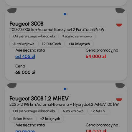
Peugeot 3008
2018
73 005 km
Automat
Benzyna
1.2 PureTech
96 kW
Od pierwszego właściciela
Książka serwisowa
Auta krajowe
1.2 PureTech
+10 kolejnych
Miesięczna rata
Cena promocyjna
od 405 zł
64 000 zł
Cena
68 000 zł
Od nowego taniej o 53 999 zł
Peugeot 3008 1.2 MHEV
2025
12 198 km
Automat
Benzyna + Hybryda
1.2 MHEV
100 kW
Od pierwszego właściciela
Auta krajowe
1.2 MHEV
Salon Polska
+7 kolejnych
Miesięczna rata
Cena promocyjna
na miarę
118 000 zł