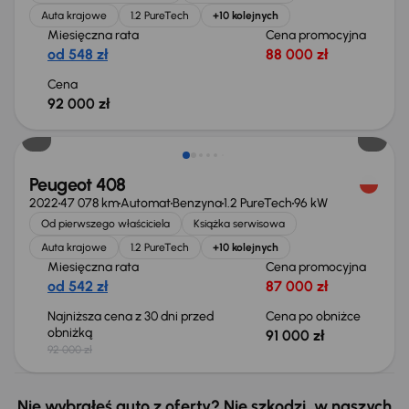
Auta krajowe
1.2 PureTech
+10 kolejnych
Miesięczna rata
Cena promocyjna
od 548 zł
88 000 zł
Cena
92 000 zł
Taniej o 1 000 zł
Peugeot 408
2022
47 078 km
Automat
Benzyna
1.2 PureTech
96 kW
Od pierwszego właściciela
Książka serwisowa
Auta krajowe
1.2 PureTech
+10 kolejnych
Miesięczna rata
Cena promocyjna
od 542 zł
87 000 zł
Najniższa cena z 30 dni przed
Cena po obniżce
obniżką
91 000 zł
92 000 zł
Nie wybrałeś auto z oferty? Nie szkodzi, w naszych