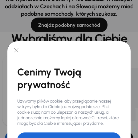
oddziałach w Czechach i na Słowacji możemy mieć
podobne samochody, których szukasz.
Znajdź podobny samochód
Wybraliśmy dla Ciebie
Wybieramy dla Ciebie
najlepsze pojazdy
z naszej oferty. Kupimy
dla Ciebie
do 400 pojazdów
każdego dnia.
Cenimy Twoją
prywatność
Używamy plików cookie, aby przeglądanie naszej
witryny było dla Ciebie jak najwygodniejsze. Pliki
cookie służą nam do ulepszania naszych usług, a
jednocześnie możemy lepiej oferować Ci treści, które
mogą być dla Ciebie interesujące i przydatne.