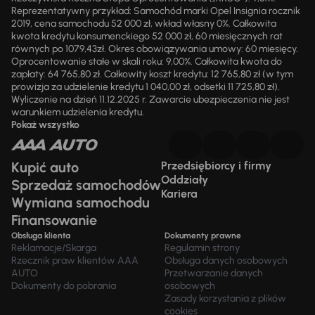
Reprezentatywny przykład: Samochód marki Opel Insignia rocznik
2019, cena samochodu 52 000 zł, wkład własny 0%. Całkowita
kwota kredytu konsumenckiego 52 000 zł, 60 miesięcznych rat
równych po 1079,43zł. Okres obowiązywania umowy: 60 miesięcy.
Oprocentowanie stałe w skali roku: 9,00%. Całkowita kwota do
zapłaty: 64 765,80 zł. Całkowity koszt kredytu: 12 765,80 zł (w tym
prowizja za udzielenie kredytu 1 040,00 zł, odsetki 11 725,80 zł).
Wyliczenie na dzień 11.12.2025 r. Zawarcie ubezpieczenia nie jest
warunkiem udzielenia kredytu.
Pokaż wszystko
Kupić auto
Przedsiębiorcy i firmy
Oddziały
Sprzedaż samochodów
Kariera
Wymiana samochodu
Finansowanie
Obsługa klienta
Dokumenty prawne
Reklamacje/Skarga
Regulamin strony
Rzecznik praw klientów AAA
Obsługa danych osobowych
AUTO
Przetwarzanie danych
Dokumenty do pobrania
osobowych
Zasady korzystania z plików
cookies