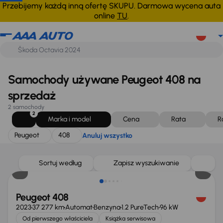
Peugeot
408
Anuluj wszystko
Przebijemy każdą inną ofertę SKUPU. Darmowa wycena auta
online
TU
.
Samochody używane Peugeot 408 na
sprzedaż
2 samochody
2
Marka i model
Cena
Rata
R
Peugeot
408
Anuluj wszystko
Sortuj według
Zapisz wyszukiwanie
Peugeot 408
2023
37 277 km
Automat
Benzyna
1.2 PureTech
96 kW
Od pierwszego właściciela
Książka serwisowa