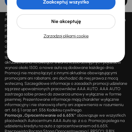
Edytuj filtr
Zaakceptuj wszystko
Promocja „Letnie przeceny aż 1500 aut”
Promocja „Letnie przeceny aż 1500 aut” obowiązuje we wszystkich
Nie akceptuję
placówkach Autocentrum AAA AUTO Sp. z o.o. („AAA AUTO”).
Promocja polega na możliwości nabycia wybranych pojazdów
przecenionych, wskazanych w serwisie internetowym
Zarządzaj plikami cookie
aaaauto.pl/promocja, ze zniżką uwidocznioną w prezentowanej
cenie. Zniżka jest obliczana jako różnica pomiędzy najniższą ceną
danego pojazdu z 30 dni przed obniżką a jego aktualną ceną
sprzedaży. Liczba samochodów objętych promocją jest zmienna i
aktualizowana na bieżąco; średnia liczba dostępnych pojazdów
wynosi około 1500, a nowe auta są dodawane każdego dnia.
Promocji nie można łączyć z innymi aktualnie obowiązującymi
promocjami ani rabatami, ani dochodzić do niej prawa z mocą
wsteczną. Szczegółowe informacje o zasadach promocji udzielane
są przez upoważnionych pracowników AAA AUTO. AAA AUTO
zastrzega sobie prawo do zawarcia umowy wyłącznie w formie
pisemnej. Prezentowane informacje mają charakter wyłącznie
informacyjny i nie stanowią oferty ani zapewnienia w rozumieniu
art. 66 § 1 oraz art. 556 Kodeksu cywilnego.
Promocja „Oprocentowanie od 6,65%”
obowiązuje we wszystkich
placówkach Autocentrum AAA Auto sp. z o.o. Promocja polega na
udzieleniu kredytu na auto z oprocentowaniem od 6,65%.
Rzeczywista Roczna Stopa Oprocentowania („RRSO“): 9,81%.