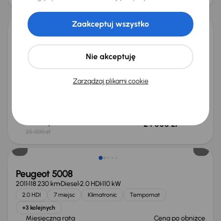
Taniej o 1 000 zł
Zaakceptuj wszystko
Peugeot 5008
2015
197 978 km
Diesel
1.6 BlueHDi
88 kW
Nie akceptuję
1.6 BlueHDi
7 miejsc
Klimatronic
Tempomat
+2 kolejnych
Zarządzaj plikami cookie
Miesięczna rata
Cena promocyjna
od 143 zł
23 000 zł
Najniższa cena z 30 dni przed
Cena po obniżce
obniżką
24 000 zł
25 000 zł
Peugeot 5008
2011
118 230 km
Diesel
2.0 HDI
110 kW
2.0 HDI
7 miejsc
Klimatronic
Tempomat
+3 kolejnych
Miesięczna rata
Cena po obniżce