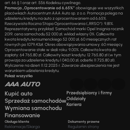
art. 66 § 1 oraz art. 556 Kodeksu cywilnego.
Promocja „Oprocentowanie od 6,65%”
obowiązuje we wszystkich
placówkach Autocentrum AAA Auto sp. z o.o. Promocja polega na
udzieleniu kredytu na auto z oprocentowaniem od 6,65%.
Rzeczywista Roczna Stopa Oprocentowania („RRSO“): 9,81%.
Reprezentatywny przykład: Samochód marki Opel Insignia rocznik
2019, cena samochodu 52 000 zł, wkład własny 0%. Całkowita
kwota kredytu konsumenckiego 52 000 zł, 60 miesięcznych rat
równych po 1079,43zł. Okres obowiązywania umowy: 60 miesięcy.
Oprocentowanie stałe w skali roku: 9,00%. Całkowita kwota do
zapłaty: 64 765,80 zł. Całkowity koszt kredytu: 12 765,80 zł (w tym
prowizja za udzielenie kredytu 1 040,00 zł, odsetki 11 725,80 zł).
Wyliczenie na dzień 11.12.2025 r. Zawarcie ubezpieczenia nie jest
warunkiem udzielenia kredytu.
Pokaż wszystko
Kupić auto
Przedsiębiorcy i firmy
Oddziały
Sprzedaż samochodów
Kariera
Wymiana samochodu
Finansowanie
Obsługa klienta
Dokumenty prawne
Reklamacje/Skarga
Regulamin strony