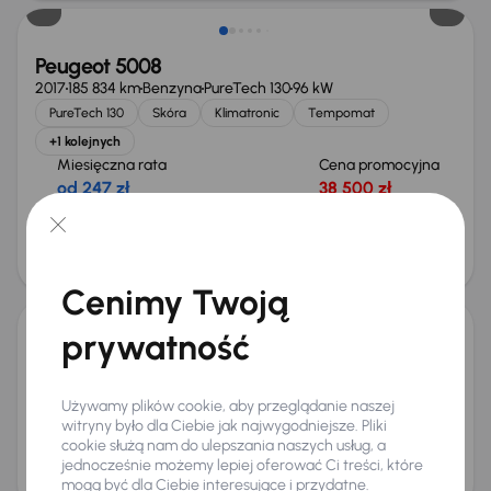
Peugeot 5008
2017
185 834 km
Benzyna
PureTech 130
96 kW
PureTech 130
Skóra
Klimatronic
Tempomat
+1 kolejnych
Miesięczna rata
Cena promocyjna
od 247 zł
38 500 zł
Najniższa cena z 30 dni przed
Cena po obniżce
obniżką
41 500 zł
42 500 zł
Cenimy Twoją
prywatność
Peugeot 5008
2010
182 689 km
Diesel
1.6 HDi
80 kW
1.6 HDi
Używamy plików cookie, aby przeglądanie naszej
Klimatronic
Tempomat
Parktronic
witryny było dla Ciebie jak najwygodniejsze. Pliki
+1 kolejnych
cookie służą nam do ulepszania naszych usług, a
Miesięczna rata
Cena
jednocześnie możemy lepiej oferować Ci treści, które
od 60 zł
10 000 zł
mogą być dla Ciebie interesujące i przydatne.