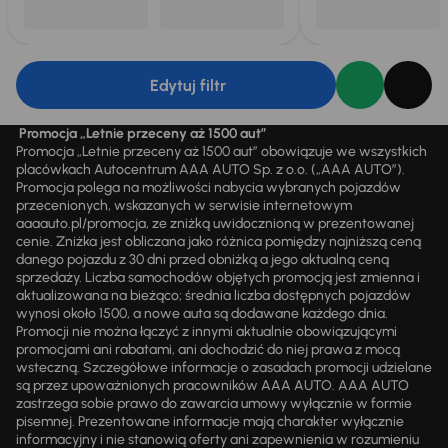
Edytuj filtr
Promocja „Letnie przeceny aż 1500 aut”
Promocja „Letnie przeceny aż 1500 aut” obowiązuje we wszystkich
placówkach Autocentrum AAA AUTO Sp. z o.o. („AAA AUTO”).
Promocja polega na możliwości nabycia wybranych pojazdów
przecenionych, wskazanych w serwisie internetowym
aaaauto.pl/promocja, ze zniżką uwidocznioną w prezentowanej
cenie. Zniżka jest obliczana jako różnica pomiędzy najniższą ceną
danego pojazdu z 30 dni przed obniżką a jego aktualną ceną
sprzedaży. Liczba samochodów objętych promocją jest zmienna i
aktualizowana na bieżąco; średnia liczba dostępnych pojazdów
wynosi około 1500, a nowe auta są dodawane każdego dnia.
Promocji nie można łączyć z innymi aktualnie obowiązującymi
promocjami ani rabatami, ani dochodzić do niej prawa z mocą
wsteczną. Szczegółowe informacje o zasadach promocji udzielane
są przez upoważnionych pracowników AAA AUTO. AAA AUTO
zastrzega sobie prawo do zawarcia umowy wyłącznie w formie
pisemnej. Prezentowane informacje mają charakter wyłącznie
informacyjny i nie stanowią oferty ani zapewnienia w rozumieniu