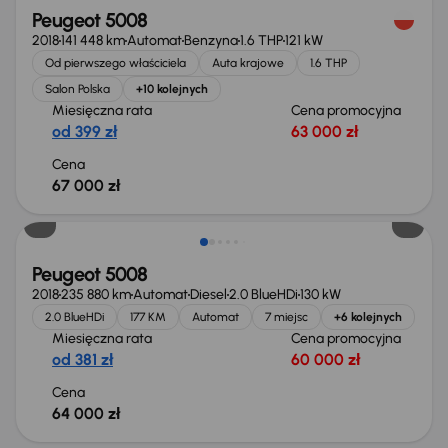
Peugeot 5008
2018
141 448 km
Automat
Benzyna
1.6 THP
121 kW
Od pierwszego właściciela
Auta krajowe
1.6 THP
Salon Polska
+10 kolejnych
Miesięczna rata
Cena promocyjna
od 399 zł
63 000 zł
Cena
67 000 zł
Peugeot 5008
2018
235 880 km
Automat
Diesel
2.0 BlueHDi
130 kW
2.0 BlueHDi
177 KM
Automat
7 miejsc
+6 kolejnych
Miesięczna rata
Cena promocyjna
od 381 zł
60 000 zł
Cena
64 000 zł
Świeżo skupione