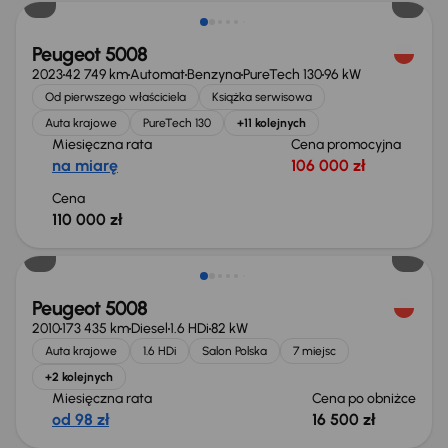
Peugeot 5008
2023
42 749 km
Automat
Benzyna
PureTech 130
96 kW
Od pierwszego właściciela
Książka serwisowa
Auta krajowe
PureTech 130
+11 kolejnych
Miesięczna rata
Cena promocyjna
na miarę
106 000 zł
Cena
110 000 zł
Taniej o 500 zł
Peugeot 5008
2010
173 435 km
Diesel
1.6 HDi
82 kW
Auta krajowe
1.6 HDi
Salon Polska
7 miejsc
+2 kolejnych
Miesięczna rata
Cena po obniżce
od 98 zł
16 500 zł
Taniej o 1 000 zł