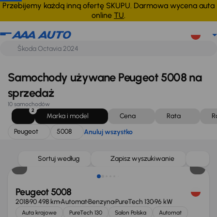
Peugeot
5008
Anuluj wszystko
Przebijemy każdą inną ofertę SKUPU. Darmowa wycena auta
online
TU
.
Samochody używane Peugeot 5008 na
sprzedaż
10 samochodów
2
Marka i model
Cena
Rata
R
Peugeot
5008
Anuluj wszystko
Sortuj według
Zapisz wyszukiwanie
Peugeot 5008
2018
90 498 km
Automat
Benzyna
PureTech 130
96 kW
Auta krajowe
PureTech 130
Salon Polska
Automat