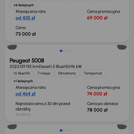
+6 kolejnych
Miesięczna rata
Cena promocyjna
od 435 zł
69 000 zł
Cena
73 000 zł
Taniej o 2 000 zł
Peugeot 5008
2022
139 192 km
Diesel
1.5 BlueHDi
96 kW
1.5 BlueHDi
7 miejsc
Klimatronic
Tempomat
+1 kolejnych
Miesięczna rata
Cena promocyjna
od 464 zł
74 000 zł
Najniższa cena z 30 dni przed
Cena po obniżce
obniżką
78 000 zł
80 000 zł
Możliwość odliczenia VAT