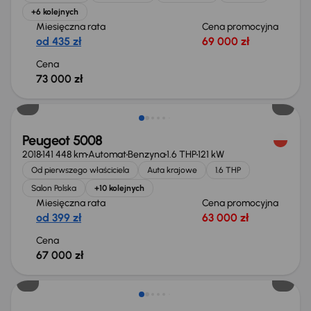
+6 kolejnych
Miesięczna rata
Cena promocyjna
od 435 zł
69 000 zł
Cena
73 000 zł
Możliwość odliczenia VAT
Peugeot 5008
2018
141 448 km
Automat
Benzyna
1.6 THP
121 kW
Od pierwszego właściciela
Auta krajowe
1.6 THP
Salon Polska
+10 kolejnych
Miesięczna rata
Cena promocyjna
od 399 zł
63 000 zł
Cena
67 000 zł
Taniej o 2 000 zł