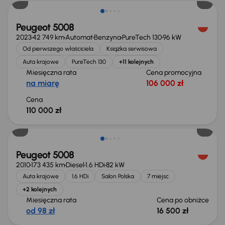
Peugeot 5008
2023
42 749 km
Automat
Benzyna
PureTech 130
96 kW
Od pierwszego właściciela
Książka serwisowa
Auta krajowe
PureTech 130
+11 kolejnych
Miesięczna rata
Cena promocyjna
na miarę
106 000 zł
Cena
110 000 zł
Taniej o 500 zł
Peugeot 5008
2010
173 435 km
Diesel
1.6 HDi
82 kW
Auta krajowe
1.6 HDi
Salon Polska
7 miejsc
+2 kolejnych
Miesięczna rata
Cena po obniżce
od 98 zł
16 500 zł
Taniej o 1 000 zł