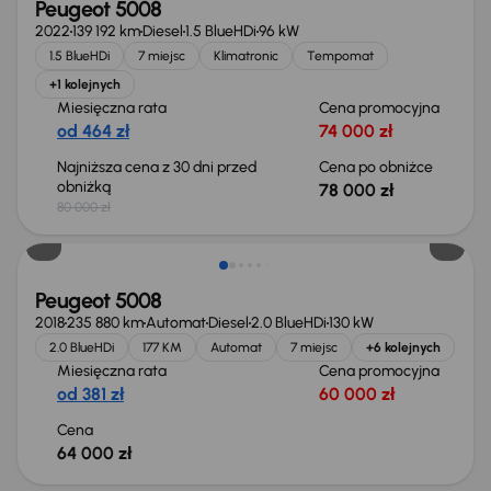
Peugeot 5008
2022
139 192 km
Diesel
1.5 BlueHDi
96 kW
1.5 BlueHDi
7 miejsc
Klimatronic
Tempomat
+1 kolejnych
Miesięczna rata
Cena promocyjna
od 464 zł
74 000 zł
Najniższa cena z 30 dni przed
Cena po obniżce
obniżką
78 000 zł
80 000 zł
Peugeot 5008
2018
235 880 km
Automat
Diesel
2.0 BlueHDi
130 kW
2.0 BlueHDi
177 KM
Automat
7 miejsc
+6 kolejnych
Miesięczna rata
Cena promocyjna
od 381 zł
60 000 zł
Cena
64 000 zł
Świeżo skupione