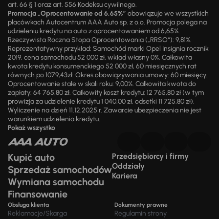
art. 66 § 1 oraz art. 556 Kodeksu cywilnego.
Promocja „Oprocentowanie od 6,65%”
obowiązuje we wszystkich
placówkach Autocentrum AAA Auto sp. z o.o. Promocja polega na
udzieleniu kredytu na auto z oprocentowaniem od 6,65%.
Rzeczywista Roczna Stopa Oprocentowania („RRSO“): 9,81%.
Reprezentatywny przykład: Samochód marki Opel Insignia rocznik
2019, cena samochodu 52 000 zł, wkład własny 0%. Całkowita
kwota kredytu konsumenckiego 52 000 zł, 60 miesięcznych rat
równych po 1079,43zł. Okres obowiązywania umowy: 60 miesięcy.
Oprocentowanie stałe w skali roku: 9,00%. Całkowita kwota do
zapłaty: 64 765,80 zł. Całkowity koszt kredytu: 12 765,80 zł (w tym
prowizja za udzielenie kredytu 1 040,00 zł, odsetki 11 725,80 zł).
Wyliczenie na dzień 11.12.2025 r. Zawarcie ubezpieczenia nie jest
warunkiem udzielenia kredytu.
Pokaż wszystko
Kupić auto
Przedsiębiorcy i firmy
Oddziały
Sprzedaż samochodów
Kariera
Wymiana samochodu
Finansowanie
Obsługa klienta
Dokumenty prawne
Reklamacje/Skarga
Regulamin strony