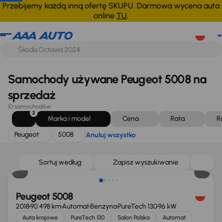
Peugeot
5008
Anuluj wszystko
Przebijemy każdą inną ofertę SKUPU. Darmowa wycena auta
online
TU
.
Samochody używane Peugeot 5008 na
sprzedaż
10 samochodów
2
Marka i model
Cena
Rata
R
Peugeot
5008
Anuluj wszystko
Sortuj według
Zapisz wyszukiwanie
Peugeot 5008
2018
90 498 km
Automat
Benzyna
PureTech 130
96 kW
Auta krajowe
PureTech 130
Salon Polska
Automat