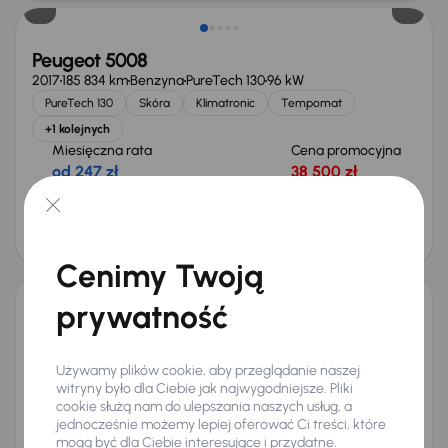
Peugeot 5008
2017
185 834 km
Benzyna
PureTech 130
96 kW
PureTech 130
Skóra
Klimatronic
Tempomat
+1 kolejnych
Miesięczna rata
Cena promocyjna
od 247 zł
38 500 zł
Najniższa cena z 30 dni przed
Cena po obniżce
obniżką
41 500 zł
42 500 zł
Cenimy Twoją
prywatność
Peugeot 5008
2010
182 689 km
Diesel
1.6 HDi
80 kW
1.6 HDi
Używamy plików cookie, aby przeglądanie naszej
Klimatronic
Tempomat
Parktronic
witryny było dla Ciebie jak najwygodniejsze. Pliki
+1 kolejnych
cookie służą nam do ulepszania naszych usług, a
Miesięczna rata
Cena
jednocześnie możemy lepiej oferować Ci treści, które
od 60 zł
10 000 zł
mogą być dla Ciebie interesujące i przydatne.