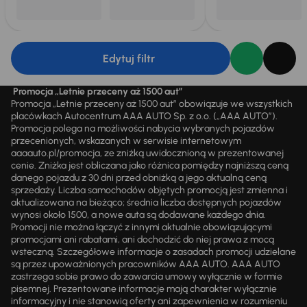
Edytuj filtr
Promocja „Letnie przeceny aż 1500 aut”
Promocja „Letnie przeceny aż 1500 aut” obowiązuje we wszystkich
placówkach Autocentrum AAA AUTO Sp. z o.o. („AAA AUTO”).
Promocja polega na możliwości nabycia wybranych pojazdów
przecenionych, wskazanych w serwisie internetowym
aaaauto.pl/promocja, ze zniżką uwidocznioną w prezentowanej
cenie. Zniżka jest obliczana jako różnica pomiędzy najniższą ceną
danego pojazdu z 30 dni przed obniżką a jego aktualną ceną
sprzedaży. Liczba samochodów objętych promocją jest zmienna i
aktualizowana na bieżąco; średnia liczba dostępnych pojazdów
wynosi około 1500, a nowe auta są dodawane każdego dnia.
Promocji nie można łączyć z innymi aktualnie obowiązującymi
promocjami ani rabatami, ani dochodzić do niej prawa z mocą
wsteczną. Szczegółowe informacje o zasadach promocji udzielane
są przez upoważnionych pracowników AAA AUTO. AAA AUTO
zastrzega sobie prawo do zawarcia umowy wyłącznie w formie
pisemnej. Prezentowane informacje mają charakter wyłącznie
informacyjny i nie stanowią oferty ani zapewnienia w rozumieniu