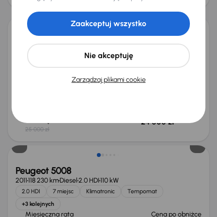
Taniej o 1 000 zł
Zaakceptuj wszystko
Peugeot 5008
2015
197 978 km
Diesel
1.6 BlueHDi
88 kW
Nie akceptuję
1.6 BlueHDi
7 miejsc
Klimatronic
Tempomat
+2 kolejnych
Zarządzaj plikami cookie
Miesięczna rata
Cena promocyjna
od 143 zł
23 000 zł
Najniższa cena z 30 dni przed
Cena po obniżce
obniżką
24 000 zł
25 000 zł
Extra zniżka 1 550 zł
Peugeot 5008
2011
118 230 km
Diesel
2.0 HDI
110 kW
2.0 HDI
7 miejsc
Klimatronic
Tempomat
+3 kolejnych
Miesięczna rata
Cena po obniżce