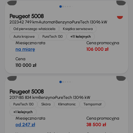
Peugeot 5008
2023
42 749 km
Automat
Benzyna
PureTech 130
96 kW
Od pierwszego właściciela
Książka serwisowa
Auta krajowe
PureTech 130
+11 kolejnych
Miesięczna rata
Cena promocyjna
na miarę
106 000 zł
Cena
110 000 zł
Taniej o 1 000 zł
Peugeot 5008
2017
185 834 km
Benzyna
PureTech 130
96 kW
PureTech 130
Skóra
Klimatronic
Tempomat
+1 kolejnych
Miesięczna rata
Cena promocyjna
od 247 zł
38 500 zł