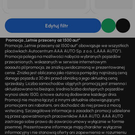
Edytuj filtr
Promocja „Letnie przeceny aż 1500 aut”
Promocja „Letnie przeceny aż 1500 aut” obowiązuje we wszystkich
placówkach Autocentrum AAA AUTO Sp. z o.o. („AAA AUTO”).
Promocja polega na możliwości nabycia wybranych pojazdów
przecenionych, wskazanych w serwisie internetowym
aaaauto.pl/promocja, ze zniżką uwidocznioną w prezentowanej
cenie. Zniżka jest obliczana jako różnica pomiędzy najniższą ceną
danego pojazdu z 30 dni przed obniżką a jego aktualną ceną
sprzedaży. Liczba samochodów objętych promocją jest zmienna i
aktualizowana na bieżąco; średnia liczba dostępnych pojazdów
wynosi około 1500, a nowe auta są dodawane każdego dnia.
Promocji nie można łączyć z innymi aktualnie obowiązującymi
promocjami ani rabatami, ani dochodzić do niej prawa z mocą
wsteczną. Szczegółowe informacje o zasadach promocji udzielane
są przez upoważnionych pracowników AAA AUTO. AAA AUTO
zastrzega sobie prawo do zawarcia umowy wyłącznie w formie
pisemnej. Prezentowane informacje mają charakter wyłącznie
informacyjny i nie stanowią oferty ani zapewnienia w rozumieniu