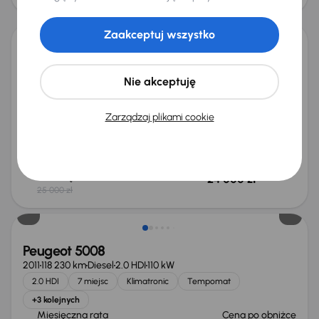
Taniej o 1 000 zł
Zaakceptuj wszystko
Peugeot 5008
2015
197 978 km
Diesel
1.6 BlueHDi
88 kW
Nie akceptuję
1.6 BlueHDi
7 miejsc
Klimatronic
Tempomat
+2 kolejnych
Zarządzaj plikami cookie
Miesięczna rata
Cena promocyjna
od 143 zł
23 000 zł
Najniższa cena z 30 dni przed
Cena po obniżce
obniżką
24 000 zł
25 000 zł
Peugeot 5008
2011
118 230 km
Diesel
2.0 HDI
110 kW
2.0 HDI
7 miejsc
Klimatronic
Tempomat
+3 kolejnych
Miesięczna rata
Cena po obniżce