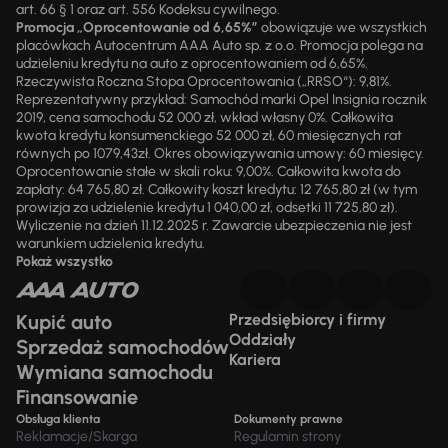
art. 66 § 1 oraz art. 556 Kodeksu cywilnego.
Promocja „Oprocentowanie od 6,65%”
obowiązuje we wszystkich
placówkach Autocentrum AAA Auto sp. z o.o. Promocja polega na
udzieleniu kredytu na auto z oprocentowaniem od 6,65%.
Rzeczywista Roczna Stopa Oprocentowania („RRSO“): 9,81%.
Reprezentatywny przykład: Samochód marki Opel Insignia rocznik
2019, cena samochodu 52 000 zł, wkład własny 0%. Całkowita
kwota kredytu konsumenckiego 52 000 zł, 60 miesięcznych rat
równych po 1079,43zł. Okres obowiązywania umowy: 60 miesięcy.
Oprocentowanie stałe w skali roku: 9,00%. Całkowita kwota do
zapłaty: 64 765,80 zł. Całkowity koszt kredytu: 12 765,80 zł (w tym
prowizja za udzielenie kredytu 1 040,00 zł, odsetki 11 725,80 zł).
Wyliczenie na dzień 11.12.2025 r. Zawarcie ubezpieczenia nie jest
warunkiem udzielenia kredytu.
Pokaż wszystko
Kupić auto
Przedsiębiorcy i firmy
Oddziały
Sprzedaż samochodów
Kariera
Wymiana samochodu
Finansowanie
Obsługa klienta
Dokumenty prawne
Reklamacje/Skarga
Regulamin strony