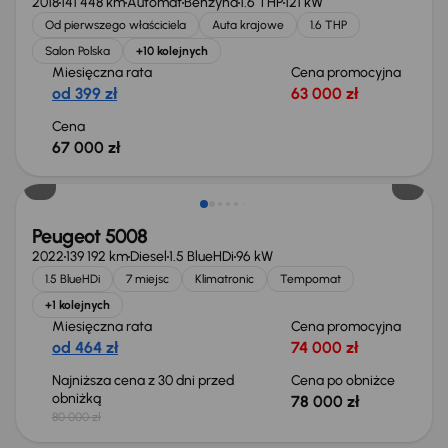
2018
141 448 km
Automat
Benzyna
1.6 THP
121 kW
Od pierwszego właściciela
Auta krajowe
1.6 THP
Salon Polska
+10 kolejnych
Miesięczna rata
Cena promocyjna
od 399 zł
63 000 zł
Cena
67 000 zł
Taniej o 2 000 zł
Peugeot 5008
2022
139 192 km
Diesel
1.5 BlueHDi
96 kW
1.5 BlueHDi
7 miejsc
Klimatronic
Tempomat
+1 kolejnych
Miesięczna rata
Cena promocyjna
od 464 zł
74 000 zł
Najniższa cena z 30 dni przed
Cena po obniżce
obniżką
78 000 zł
80 000 zł
Możliwość odliczenia VAT