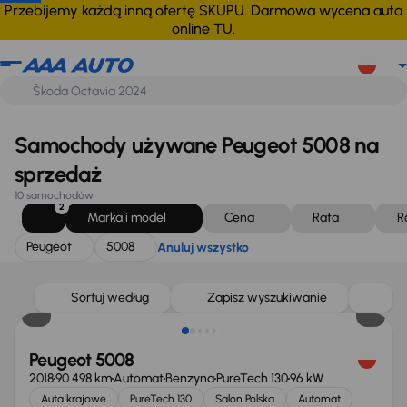
Peugeot
5008
Anuluj wszystko
Przebijemy każdą inną ofertę SKUPU. Darmowa wycena auta
online
TU
.
Samochody używane Peugeot 5008 na
sprzedaż
10 samochodów
2
Marka i model
Cena
Rata
R
Peugeot
5008
Anuluj wszystko
Sortuj według
Zapisz wyszukiwanie
Peugeot 5008
2018
90 498 km
Automat
Benzyna
PureTech 130
96 kW
Auta krajowe
PureTech 130
Salon Polska
Automat