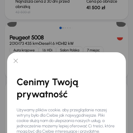
Najniższa cena z 30 dni przed
Cena po obniżce
obniżką
41 500 zł
42 500 zł
Taniej o 500 zł
Peugeot 5008
2010
173 435 km
Diesel
1.6 HDi
82 kW
Auta krajowe
1.6 HDi
Salon Polska
7 miejsc
+2 kolejnych
Miesięczna rata
Cena po obniżce
od 98 zł
16 500 zł
Cenimy Twoją
prywatność
Peugeot 5008
2010
182 689 km
Diesel
1.6 HDi
80 kW
1.6 HDi
Używamy plików cookie, aby przeglądanie naszej
Klimatronic
Tempomat
Parktronic
witryny było dla Ciebie jak najwygodniejsze. Pliki
+1 kolejnych
cookie służą nam do ulepszania naszych usług, a
Miesięczna rata
Cena
jednocześnie możemy lepiej oferować Ci treści, które
od 60 zł
10 000 zł
mogą być dla Ciebie interesujące i przydatne.