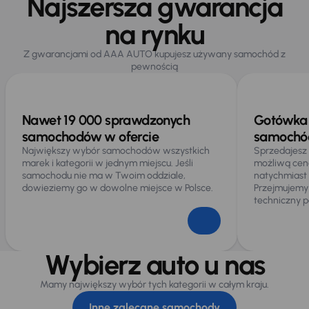
Najszersza gwarancja
na rynku
Z gwarancjami od AAA AUTO kupujesz używany samochód z
pewnością
Nawet 19 000 sprawdzonych
Gotówka 
samochodów w ofercie
samochód
Największy wybór samochodów wszystkich
Sprzedajesz
marek i kategorii w jednym miejscu. Jeśli
możliwą cen
samochodu nie ma w Twoim oddziale,
natychmiast
dowieziemy go w dowolne miejsce w Polsce.
Przejmujemy
techniczny p
Wybierz auto u nas
Mamy największy wybór tych kategorii w całym kraju.
Inne zalecane samochody