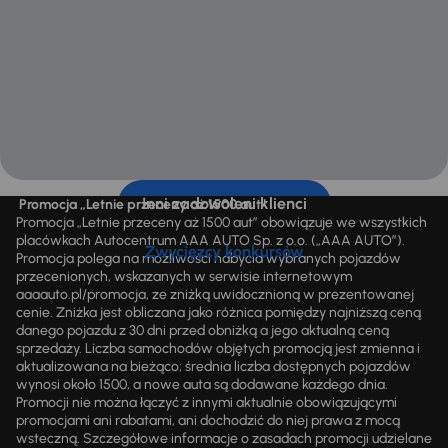
Inni zadowoleni klienci
Promocja „Letnie przeceny aż 1500 aut”
Promocja „Letnie przeceny aż 1500 aut” obowiązuje we wszystkich
placówkach Autocentrum AAA AUTO Sp. z o.o. („AAA AUTO”).
Zwycięzcy konkursów
Promocja polega na możliwości nabycia wybranych pojazdów
przecenionych, wskazanych w serwisie internetowym
aaaauto.pl/promocja, ze zniżką uwidocznioną w prezentowanej
cenie. Zniżka jest obliczana jako różnica pomiędzy najniższą ceną
danego pojazdu z 30 dni przed obniżką a jego aktualną ceną
sprzedaży. Liczba samochodów objętych promocją jest zmienna i
aktualizowana na bieżąco; średnia liczba dostępnych pojazdów
wynosi około 1500, a nowe auta są dodawane każdego dnia.
Promocji nie można łączyć z innymi aktualnie obowiązującymi
promocjami ani rabatami, ani dochodzić do niej prawa z mocą
wsteczną. Szczegółowe informacje o zasadach promocji udzielane