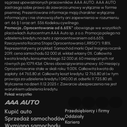
są przez upoważnionych pracowników AAA AUTO. AAA AUTO
zastrzega sobie prawo do zawarcia umowy wyłącznie w formie
pisemnej. Prezentowane informacje mają charakter wyłącznie
informacyjny i nie stanowią oferty ani zapewnienia w rozumieniu
art. 66 § 1 oraz art. 556 Kodeksu cywilnego.
Promocja „Oprocentowanie od 6,65%”
obowiązuje we wszystkich
placówkach Autocentrum AAA Auto sp. z o.o. Promocja polega na
udzieleniu kredytu na auto z oprocentowaniem od 6,65%.
Rzeczywista Roczna Stopa Oprocentowania („RRSO“): 9,81%.
Reprezentatywny przykład: Samochód marki Opel Insignia rocznik
2019, cena samochodu 52 000 zł, wkład własny 0%. Całkowita
kwota kredytu konsumenckiego 52 000 zł, 60 miesięcznych rat
równych po 1079,43zł. Okres obowiązywania umowy: 60 miesięcy.
Oprocentowanie stałe w skali roku: 9,00%. Całkowita kwota do
zapłaty: 64 765,80 zł. Całkowity koszt kredytu: 12 765,80 zł (w tym
prowizja za udzielenie kredytu 1 040,00 zł, odsetki 11 725,80 zł).
Wyliczenie na dzień 11.12.2025 r. Zawarcie ubezpieczenia nie jest
warunkiem udzielenia kredytu.
Pokaż wszystko
Kupić auto
Przedsiębiorcy i firmy
Oddziały
Sprzedaż samochodów
Kariera
Wymiana samochodu