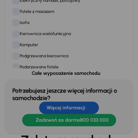
Elektryczny hamulec postojowy
Fotele z masazem
Isofix
Kierownica wielofunkcyjna
Komputer
Podgrzewana kierownica
Podgrzewane fotele
Całe wyposażenie samochodu
Przciemniane szyby
Skórzana kierownica
Potrzebujesz jeszcze więcej informacji o
samochodzie?
Stereo
Więcej informacji
Stop Start systém
Zadzwoń za darmo
800 033 000
WSP. KIEROWNICY
Zamek centralny