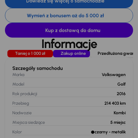
Dowiedz się więcej o samochodzie
Wymień z bonusem aż do 5 000 zł
Kup z dostawą do domu
Informacje
Taniej o 1 000 zł
Zakup online
Przedłużona gwaranc
Szczegóły samochodu
Marka
Volkswagen
Model
Golf
Rok produkcji
2016
Przebieg
214 403 km
Nadwozie
Kombi
Miejsca siedzące
5
miejsc
Kolor
czarny
- metalik