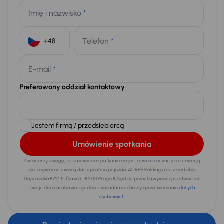
Imię i nazwisko
*
Telefon
*
+48
E-mail
*
Preferowany oddział kontaktowy
Jestem firmą / przedsiębiorcą
Umówienie spotkania
Zwracamy uwagę, że umówienie spotkania nie jest równoznaczne z rezerwacją
ani zagwarantowaną dostępnością pojazdu. AURES Holdings a.s., z siedzibą
Dopraváků 874/15, Čimice, 184 00 Praga 8, będzie przechowywać i przetwarzać
Twoje dane osobowe zgodnie z zasadami ochrony i przetwarzania
danych
osobowych
.