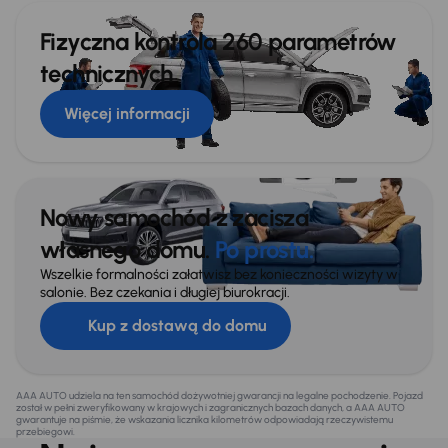
Fizyczna kontrola 260 parametrów
technicznych
Więcej informacji
Nowy samochód z zacisza
własnego domu.
Po prostu.
Wszelkie formalności załatwisz bez konieczności wizyty w
salonie. Bez czekania i długiej biurokracji.
Kup z dostawą do domu
AAA AUTO udziela na ten samochód dożywotniej gwarancji na legalne pochodzenie. Pojazd
został w pełni zweryfikowany w krajowych i zagranicznych bazach danych, a AAA AUTO
gwarantuje na piśmie, że wskazania licznika kilometrów odpowiadają rzeczywistemu
przebiegowi.