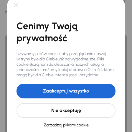
Infotainment
Podoba ci się ten opis?
Android Auto
Tak
Nie
Finansowanie
Cenimy Twoją
Apple CarPlay
Zyskaj lepsze warunki finansowania niż v banku.
Bluetooth
prywatność
Nawigacja
Używamy plików cookie, aby przeglądanie naszej
System sterowania głosem
witryny było dla Ciebie jak najwygodniejsze. Pliki
cookie służą nam do ulepszania naszych usług, a
jednocześnie możemy lepiej oferować Ci treści, które
mogą być dla Ciebie interesujące i przydatne.
Bezpieczeństwo
ABS
Zaakceptuj wszystko
Airbag
ASR
Nie akceptuję
Asystent podjazdu
Zarządzaj plikami cookie
Automatyczne zatrzymanie przed przeszkoda