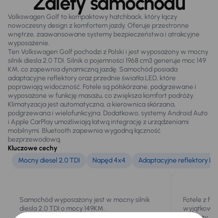
Zalety samochodu
Volkswagen Golf to kompaktowy hatchback, który łączy
nowoczesny design z komfortem jazdy. Oferuje przestronne
Na zewnątrz
wnętrze, zaawansowane systemy bezpieczeństwa i atrakcyjne
Czujniki parkowania prz. i tył
wyposażenie.
Ten Volkswagen Golf pochodzi z Polski i jest wyposażony w mocny
Elektr. składane lusterka
silnik diesla 2.0 TDI. Silnik o pojemności 1968 cm3 generuje moc 149
KM, co zapewnia dynamiczną jazdę. Samochód posiada
Oryginalne Alufelgi
adaptacyjne reflektory oraz przednie światła LED, które
poprawiają widoczność. Fotele są półskórzane, podgrzewane i
Przednie światła LED
wyposażone w funkcję masażu, co zwiększa komfort podróży.
Klimatyzacja jest automatyczna, a kierownica skórzana,
Relingi dachowe
podgrzewana i wielofunkcyjna. Dodatkowo, systemy Android Auto
i Apple CarPlay umożliwiają łatwą integrację z urządzeniami
mobilnymi. Bluetooth zapewnia wygodną łączność
bezprzewodową.
Extra
Kluczowe cechy
Adaptacyjne reflektory
Mocny diesel 2.0 TDI
Napęd 4x4
Adaptacyjne reflektory LE
Czujnik deszczu
Kamera cofania
Samochód wyposażony jest w mocny silnik
Fotele z fu
diesla 2.0 TDI o mocy 149KM.
wyjątkowy 
podróży.