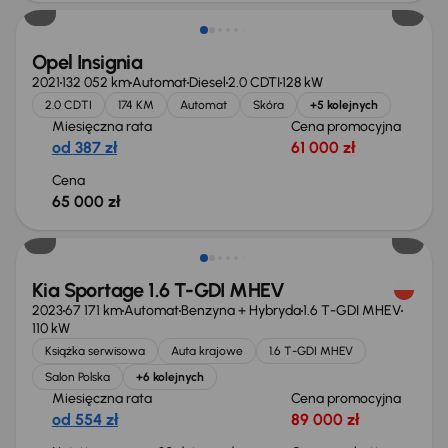
Opel Insignia
2021
132 052 km
Automat
Diesel
2.0 CDTI
128 kW
2.0 CDTI
174 KM
Automat
Skóra
+5 kolejnych
Miesięczna rata
Cena promocyjna
od 387 zł
61 000 zł
Cena
65 000 zł
Taniej o 1 000 zł
Kia Sportage 1.6 T-GDI MHEV
2023
67 171 km
Automat
Benzyna + Hybryda
1.6 T-GDI MHEV
110 kW
Książka serwisowa
Auta krajowe
1.6 T-GDI MHEV
Salon Polska
+6 kolejnych
Miesięczna rata
Cena promocyjna
od 554 zł
89 000 zł