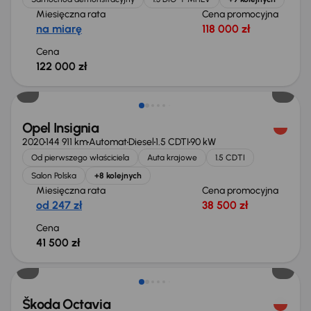
Miesięczna rata
Cena promocyjna
na miarę
118 000 zł
Cena
122 000 zł
Możliwość odliczenia VAT
Opel Insignia
2020
144 911 km
Automat
Diesel
1.5 CDTI
90 kW
Od pierwszego właściciela
Auta krajowe
1.5 CDTI
Salon Polska
+8 kolejnych
Miesięczna rata
Cena promocyjna
od 247 zł
38 500 zł
Cena
41 500 zł
Škoda Octavia