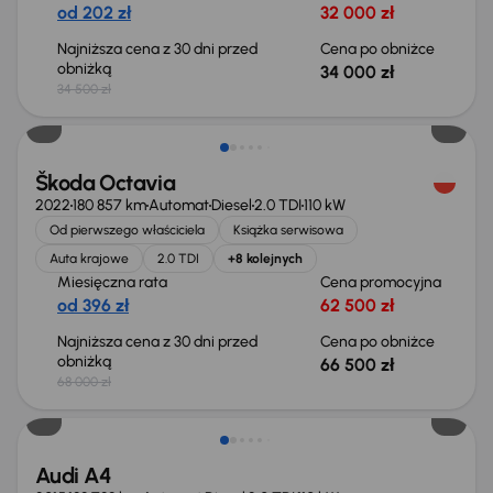
od 202 zł
32 000 zł
Najniższa cena z 30 dni przed
Cena po obniżce
obniżką
34 000 zł
34 500 zł
Świeżo skupione
Škoda Octavia
2022
180 857 km
Automat
Diesel
2.0 TDI
110 kW
Od pierwszego właściciela
Książka serwisowa
Auta krajowe
2.0 TDI
+8 kolejnych
Miesięczna rata
Cena promocyjna
od 396 zł
62 500 zł
Najniższa cena z 30 dni przed
Cena po obniżce
obniżką
66 500 zł
68 000 zł
Audi A4