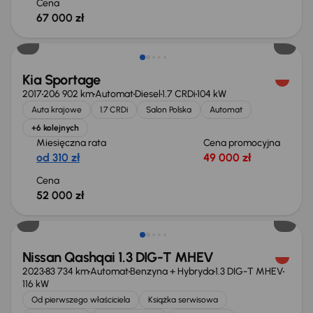
Cena
67 000 zł
Kia Sportage
2017
206 902 km
Automat
Diesel
1.7 CRDi
104 kW
Auta krajowe
1.7 CRDi
Salon Polska
Automat
+6 kolejnych
Miesięczna rata
Cena promocyjna
od 310 zł
49 000 zł
Cena
52 000 zł
Możliwość odliczenia VAT
Nissan Qashqai 1.3 DIG-T MHEV
2023
83 734 km
Automat
Benzyna + Hybryda
1.3 DIG-T MHEV
116 kW
Od pierwszego właściciela
Książka serwisowa