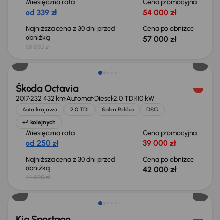
Miesięczna rata
Cena promocyjna
od 339 zł
54 000 zł
Najniższa cena z 30 dni przed
Cena po obniżce
obniżką
57 000 zł
58 500 zł
Taniej o 2 500 zł
Škoda Octavia
2017
232 432 km
Automat
Diesel
2.0 TDI
110 kW
Auta krajowe
2.0 TDI
Salon Polska
DSG
+4 kolejnych
Miesięczna rata
Cena promocyjna
od 250 zł
39 000 zł
Najniższa cena z 30 dni przed
Cena po obniżce
obniżką
42 000 zł
44 500 zł
Taniej o 1 000 zł
Kia Sportage