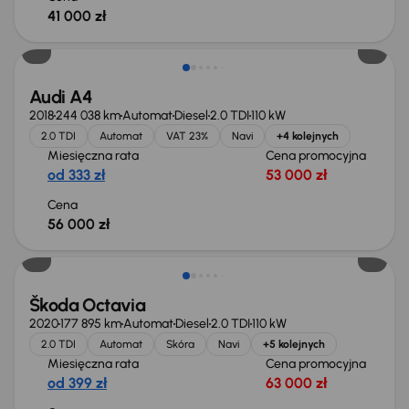
41 000 zł
Możliwość odliczenia VAT
Audi A4
2018
244 038 km
Automat
Diesel
2.0 TDI
110 kW
2.0 TDI
Automat
VAT 23%
Navi
+4 kolejnych
Miesięczna rata
Cena promocyjna
od 333 zł
53 000 zł
Cena
56 000 zł
Škoda Octavia
2020
177 895 km
Automat
Diesel
2.0 TDI
110 kW
2.0 TDI
Automat
Skóra
Navi
+5 kolejnych
Miesięczna rata
Cena promocyjna
od 399 zł
63 000 zł