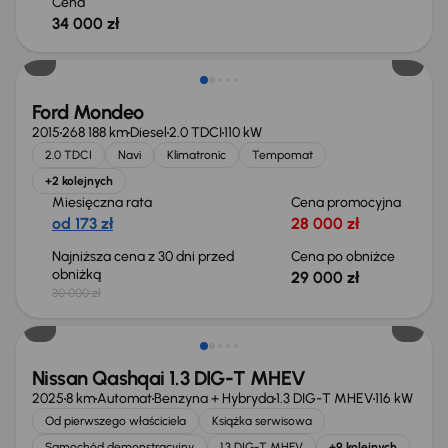
Cena
34 000 zł
Taniej o 1 000 zł
Ford Mondeo
2015
268 188 km
Diesel
2.0 TDCI
110 kW
2.0 TDCI
Navi
Klimatronic
Tempomat
+2 kolejnych
Miesięczna rata
Cena promocyjna
od 173 zł
28 000 zł
Najniższa cena z 30 dni przed
Cena po obniżce
obniżką
29 000 zł
30 000 zł
Od nowego taniej o 36 775 zł
Nissan Qashqai 1.3 DIG-T MHEV
2025
8 km
Automat
Benzyna + Hybryda
1.3 DIG-T MHEV
116 kW
Od pierwszego właściciela
Książka serwisowa
Samochód demonstracyjny
1.3 DIG-T MHEV
+9 kolejnych