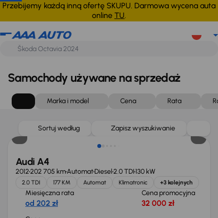
Przebijemy każdą inną ofertę SKUPU. Darmowa wycena auta
online
TU
.
Samochody używane na sprzedaż
Marka i model
Cena
Rata
R
Sortuj według
Zapisz wyszukiwanie
Audi A4
2012
202 705 km
Automat
Diesel
2.0 TDI
130 kW
2.0 TDI
177 KM
Automat
Klimatronic
+3 kolejnych
Miesięczna rata
Cena promocyjna
od 202 zł
32 000 zł