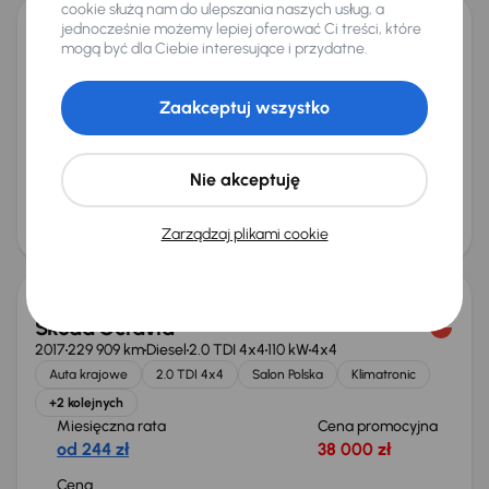
cookie służą nam do ulepszania naszych usług, a
jednocześnie możemy lepiej oferować Ci treści, które
Opel Insignia
mogą być dla Ciebie interesujące i przydatne.
2019
84 434 km
Automat
Diesel
1.6 CDTI
100 kW
Auta krajowe
1.6 CDTI
Salon Polska
Automat
Zaakceptuj wszystko
+4 kolejnych
Miesięczna rata
Cena promocyjna
od 286 zł
45 000 zł
Nie akceptuję
Cena
48 000 zł
Zarządzaj plikami cookie
Škoda Octavia
2017
229 909 km
Diesel
2.0 TDI 4x4
110 kW
4x4
Auta krajowe
2.0 TDI 4x4
Salon Polska
Klimatronic
+2 kolejnych
Miesięczna rata
Cena promocyjna
od 244 zł
38 000 zł
Cena