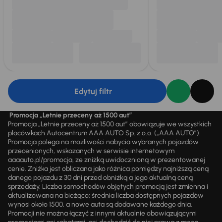
Edytuj filtr
Promocja „Letnie przeceny aż 1500 aut”
Promocja „Letnie przeceny aż 1500 aut” obowiązuje we wszystkich
placówkach Autocentrum AAA AUTO Sp. z o.o. („AAA AUTO”).
Promocja polega na możliwości nabycia wybranych pojazdów
przecenionych, wskazanych w serwisie internetowym
aaaauto.pl/promocja, ze zniżką uwidocznioną w prezentowanej
cenie. Zniżka jest obliczana jako różnica pomiędzy najniższą ceną
danego pojazdu z 30 dni przed obniżką a jego aktualną ceną
sprzedaży. Liczba samochodów objętych promocją jest zmienna i
aktualizowana na bieżąco; średnia liczba dostępnych pojazdów
wynosi około 1500, a nowe auta są dodawane każdego dnia.
Promocji nie można łączyć z innymi aktualnie obowiązującymi