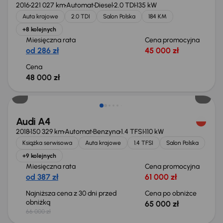
2016
221 027 km
Automat
Diesel
2.0 TDI
135 kW
Auta krajowe
2.0 TDI
Salon Polska
184 KM
+8 kolejnych
Miesięczna rata
Cena promocyjna
od 286 zł
45 000 zł
Cena
48 000 zł
Taniej o 1 000 zł
Audi A4
2018
150 329 km
Automat
Benzyna
1.4 TFSI
110 kW
Książka serwisowa
Auta krajowe
1.4 TFSI
Salon Polska
+9 kolejnych
Miesięczna rata
Cena promocyjna
od 387 zł
61 000 zł
Najniższa cena z 30 dni przed
Cena po obniżce
obniżką
65 000 zł
66 000 zł