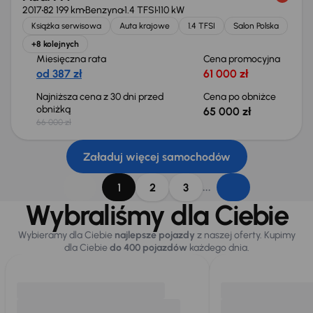
2017
82 199 km
Benzyna
1.4 TFSI
110 kW
Książka serwisowa
Auta krajowe
1.4 TFSI
Salon Polska
+8 kolejnych
Miesięczna rata
Cena promocyjna
od 387 zł
61 000 zł
Najniższa cena z 30 dni przed
Cena po obniżce
obniżką
65 000 zł
66 000 zł
Załaduj więcej samochodów
...
1
2
3
Wybraliśmy dla Ciebie
Wybieramy dla Ciebie
najlepsze pojazdy
z naszej oferty. Kupimy
dla Ciebie
do 400 pojazdów
każdego dnia.