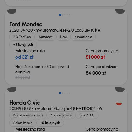
Taniej o 1 000 zł
Ford Mondeo
2020
134 920 km
Automat
Diesel
2.0 EcoBlue
110 kW
2.0 EcoBlue
Automat
Navi
Klimatronic
+3 kolejnych
Miesięczna rata
Cena promocyjna
od 321 zł
51 000 zł
Najniższa cena z 30 dni przed
Cena po obniżce
obniżką
54 000 zł
55 000 zł
Taniej o 500 zł
Honda Civic
2013
199 829 km
Automat
Benzyna
1.8 i-VTEC
104 kW
Książka serwisowa
Auta krajowe
1.8 i-VTEC
Salon Polska
+5 kolejnych
Miesięczna rata
Cena promocyjna