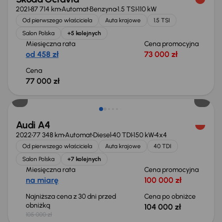
2021
87 714 km
Automat
Benzyna
1.5 TSI
110 kW
Od pierwszego właściciela
Auta krajowe
1.5 TSI
Salon Polska
+5 kolejnych
Miesięczna rata
Cena promocyjna
od 458 zł
73 000 zł
Cena
77 000 zł
Taniej o 1 000 zł
Audi A4
2022
77 348 km
Automat
Diesel
40 TDI
150 kW
4x4
Od pierwszego właściciela
Auta krajowe
40 TDI
Salon Polska
+7 kolejnych
Miesięczna rata
Cena promocyjna
na miarę
100 000 zł
Najniższa cena z 30 dni przed
Cena po obniżce
obniżką
104 000 zł
105 000 zł
Taniej o 1 000 zł