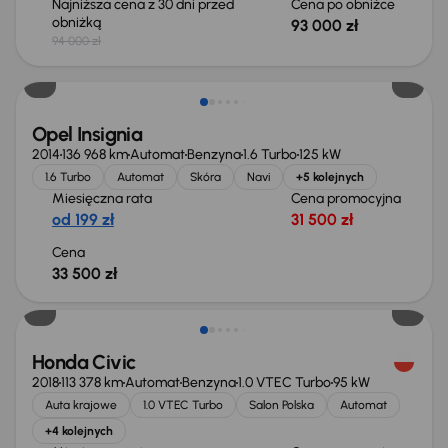
Najniższa cena z 30 dni przed
Cena po obniżce
obniżką
93 000 zł
94 000 zł
Opel Insignia
2014
136 968 km
Automat
Benzyna
1.6 Turbo
125 kW
1.6 Turbo
Automat
Skóra
Navi
+5 kolejnych
Miesięczna rata
Cena promocyjna
od 199 zł
31 500 zł
Cena
33 500 zł
Taniej o 1 500 zł
Honda Civic
2018
113 378 km
Automat
Benzyna
1.0 VTEC Turbo
95 kW
Auta krajowe
1.0 VTEC Turbo
Salon Polska
Automat
+4 kolejnych