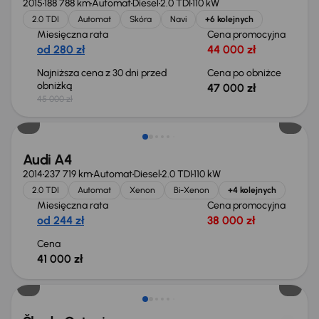
2015
188 788 km
Automat
Diesel
2.0 TDI
110 kW
2.0 TDI
Automat
Skóra
Navi
+6 kolejnych
Miesięczna rata
Cena promocyjna
od 280 zł
44 000 zł
Najniższa cena z 30 dni przed
Cena po obniżce
obniżką
47 000 zł
45 000 zł
Audi A4
2014
237 719 km
Automat
Diesel
2.0 TDI
110 kW
2.0 TDI
Automat
Xenon
Bi-Xenon
+4 kolejnych
Miesięczna rata
Cena promocyjna
od 244 zł
38 000 zł
Cena
41 000 zł