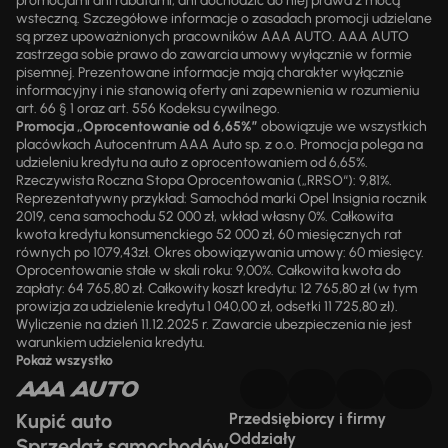
promocjami ani rabatami, ani dochodzić do niej prawa z mocą
wsteczną. Szczegółowe informacje o zasadach promocji udzielane
są przez upoważnionych pracowników AAA AUTO. AAA AUTO
zastrzega sobie prawo do zawarcia umowy wyłącznie w formie
pisemnej. Prezentowane informacje mają charakter wyłącznie
informacyjny i nie stanowią oferty ani zapewnienia w rozumieniu
art. 66 § 1 oraz art. 556 Kodeksu cywilnego.
Promocja „Oprocentowanie od 6,65%”
obowiązuje we wszystkich
placówkach Autocentrum AAA Auto sp. z o.o. Promocja polega na
udzieleniu kredytu na auto z oprocentowaniem od 6,65%.
Rzeczywista Roczna Stopa Oprocentowania („RRSO“): 9,81%.
Reprezentatywny przykład: Samochód marki Opel Insignia rocznik
2019, cena samochodu 52 000 zł, wkład własny 0%. Całkowita
kwota kredytu konsumenckiego 52 000 zł, 60 miesięcznych rat
równych po 1079,43zł. Okres obowiązywania umowy: 60 miesięcy.
Oprocentowanie stałe w skali roku: 9,00%. Całkowita kwota do
zapłaty: 64 765,80 zł. Całkowity koszt kredytu: 12 765,80 zł (w tym
prowizja za udzielenie kredytu 1 040,00 zł, odsetki 11 725,80 zł).
Wyliczenie na dzień 11.12.2025 r. Zawarcie ubezpieczenia nie jest
warunkiem udzielenia kredytu.
Pokaż wszystko
Kupić auto
Przedsiębiorcy i firmy
Oddziały
Sprzedaż samochodów