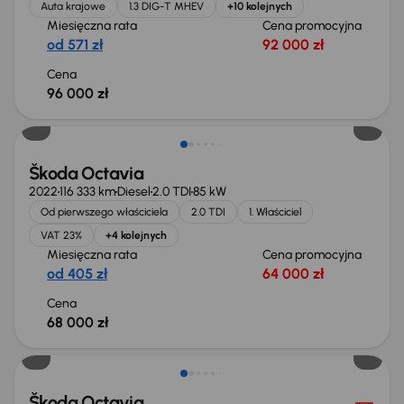
Auta krajowe
1.3 DIG-T MHEV
+10 kolejnych
Miesięczna rata
Cena promocyjna
od 571 zł
92 000 zł
Cena
96 000 zł
Możliwość odliczenia VAT
Škoda Octavia
2022
116 333 km
Diesel
2.0 TDI
85 kW
Od pierwszego właściciela
2.0 TDI
1. Właściciel
VAT 23%
+4 kolejnych
Miesięczna rata
Cena promocyjna
od 405 zł
64 000 zł
Cena
68 000 zł
Możliwość odliczenia VAT
Škoda Octavia