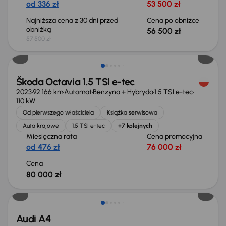
od 336 zł
53 500 zł
Najniższa cena z 30 dni przed
Cena po obniżce
obniżką
56 500 zł
57 500 zł
Możliwość odliczenia VAT
Škoda Octavia 1.5 TSI e-tec
2023
92 166 km
Automat
Benzyna + Hybryda
1.5 TSI e-tec
110 kW
Od pierwszego właściciela
Książka serwisowa
Auta krajowe
1.5 TSI e-tec
+7 kolejnych
Miesięczna rata
Cena promocyjna
od 476 zł
76 000 zł
Cena
80 000 zł
Audi A4