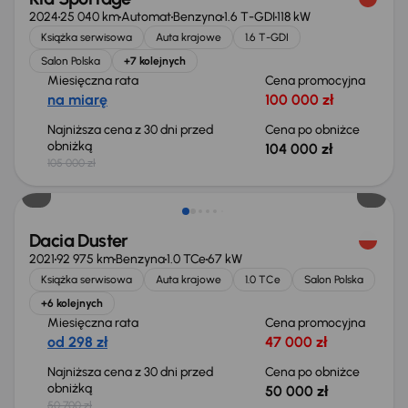
2024
25 040 km
Automat
Benzyna
1.6 T-GDI
118 kW
Książka serwisowa
Auta krajowe
1.6 T-GDI
Salon Polska
+7 kolejnych
Miesięczna rata
Cena promocyjna
na miarę
100 000 zł
Najniższa cena z 30 dni przed
Cena po obniżce
obniżką
104 000 zł
105 000 zł
Taniej o 700 zł
Dacia Duster
2021
92 975 km
Benzyna
1.0 TCe
67 kW
Książka serwisowa
Auta krajowe
1.0 TCe
Salon Polska
+6 kolejnych
Miesięczna rata
Cena promocyjna
od 298 zł
47 000 zł
Najniższa cena z 30 dni przed
Cena po obniżce
obniżką
50 000 zł
50 700 zł