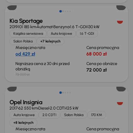
Kia Sportage
2019
101 185 km
Automat
Benzyna
1.6 T-GDI
130 kW
Książka serwisowa
Auta krajowe
1.6 T-GDI
Salon Polska
+7 kolejnych
Miesięczna rata
Cena promocyjna
od 429 zł
68 000 zł
Najniższa cena z 30 dni przed
Cena po obniżce
obniżką
72 000 zł
73 000 zł
Taniej o 1 000 zł
Opel Insignia
2017
62 550 km
Diesel
2.0 CDTI
125 kW
Auta krajowe
2.0 CDTI
Salon Polska
170 KM
+8 kolejnych
Miesięczna rata
Cena promocyjna