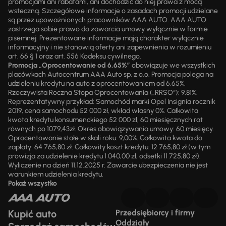
promocjami ani rabatami, ani dochodzić do niej prawa z mocą
wsteczną. Szczegółowe informacje o zasadach promocji udzielane
są przez upoważnionych pracowników AAA AUTO. AAA AUTO
zastrzega sobie prawo do zawarcia umowy wyłącznie w formie
pisemnej. Prezentowane informacje mają charakter wyłącznie
informacyjny i nie stanowią oferty ani zapewnienia w rozumieniu
art. 66 § 1 oraz art. 556 Kodeksu cywilnego.
Promocja „Oprocentowanie od 6,65%”
obowiązuje we wszystkich
placówkach Autocentrum AAA Auto sp. z o.o. Promocja polega na
udzieleniu kredytu na auto z oprocentowaniem od 6,65%.
Rzeczywista Roczna Stopa Oprocentowania („RRSO“): 9,81%.
Reprezentatywny przykład: Samochód marki Opel Insignia rocznik
2019, cena samochodu 52 000 zł, wkład własny 0%. Całkowita
kwota kredytu konsumenckiego 52 000 zł, 60 miesięcznych rat
równych po 1079,43zł. Okres obowiązywania umowy: 60 miesięcy.
Oprocentowanie stałe w skali roku: 9,00%. Całkowita kwota do
zapłaty: 64 765,80 zł. Całkowity koszt kredytu: 12 765,80 zł (w tym
prowizja za udzielenie kredytu 1 040,00 zł, odsetki 11 725,80 zł).
Wyliczenie na dzień 11.12.2025 r. Zawarcie ubezpieczenia nie jest
warunkiem udzielenia kredytu.
Pokaż wszystko
Kupić auto
Przedsiębiorcy i firmy
Oddziały