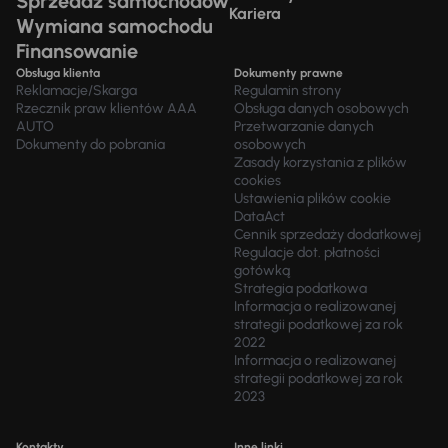
Sprzedaż samochodów
Kariera
Wymiana samochodu
Finansowanie
Obsługa klienta
Dokumenty prawne
Reklamacje/Skarga
Regulamin strony
Rzecznik praw klientów AAA
Obsługa danych osobowych
AUTO
Przetwarzanie danych
Dokumenty do pobrania
osobowych
Zasady korzystania z plików
cookies
Ustawienia plików cookie
DataAct
Cennik sprzedaży dodatkowej
Regulacje dot. płatności
gotówką
Strategia podatkowa
Informacja o realizowanej
strategii podatkowej za rok
2022
Informacja o realizowanej
strategii podatkowej za rok
2023
Kontakty
Inne linki