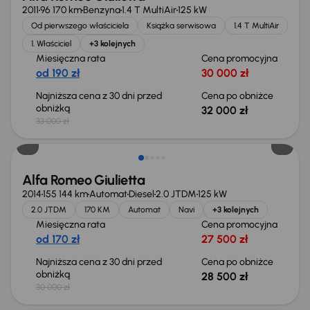
2011
96 170 km
Benzyna
1.4 T MultiAir
125 kW
Od pierwszego właściciela
Książka serwisowa
1.4 T MultiAir
1. Właściciel
+3 kolejnych
Miesięczna rata
Cena promocyjna
od 190 zł
30 000 zł
Najniższa cena z 30 dni przed
Cena po obniżce
obniżką
32 000 zł
33 000 zł
Taniej o 1 500 zł
Alfa Romeo Giulietta
2014
155 144 km
Automat
Diesel
2.0 JTDM
125 kW
2.0 JTDM
170 KM
Automat
Navi
+3 kolejnych
Miesięczna rata
Cena promocyjna
od 170 zł
27 500 zł
Najniższa cena z 30 dni przed
Cena po obniżce
obniżką
28 500 zł
30 000 zł
Świeżo skupione