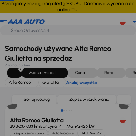
Alfa Romeo
Giulietta
Anuluj wszystko
Przebijemy każdą inną ofertę SKUPU. Darmowa wycena auta
online
TU
.
Samochody używane Alfa Romeo
Giulietta na sprzedaż
7 samochodów
2
Marka i model
Cena
Rata
R
Alfa Romeo
Giulietta
Anuluj wszystko
Świeżo skupione
Sortuj według
Zapisz wyszukiwanie
Alfa Romeo Giulietta
2013
237 033 km
Benzyna
1.4 T MultiAir
125 kW
Książka serwisowa
Auta krajowe
1.4 T MultiAir