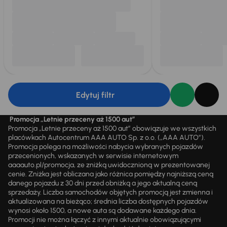
Edytuj filtr
Promocja „Letnie przeceny aż 1500 aut”
Promocja „Letnie przeceny aż 1500 aut” obowiązuje we wszystkich
placówkach Autocentrum AAA AUTO Sp. z o.o. („AAA AUTO”).
Promocja polega na możliwości nabycia wybranych pojazdów
przecenionych, wskazanych w serwisie internetowym
aaaauto.pl/promocja, ze zniżką uwidocznioną w prezentowanej
cenie. Zniżka jest obliczana jako różnica pomiędzy najniższą ceną
danego pojazdu z 30 dni przed obniżką a jego aktualną ceną
sprzedaży. Liczba samochodów objętych promocją jest zmienna i
aktualizowana na bieżąco; średnia liczba dostępnych pojazdów
wynosi około 1500, a nowe auta są dodawane każdego dnia.
Promocji nie można łączyć z innymi aktualnie obowiązującymi