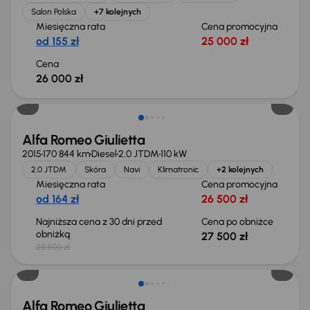
Salon Polska
+7 kolejnych
Miesięczna rata
Cena promocyjna
od 155 zł
25 000 zł
Cena
26 000 zł
Taniej o 1 000 zł
Alfa Romeo Giulietta
2015
170 844 km
Diesel
2.0 JTDM
110 kW
2.0 JTDM
Skóra
Navi
Klimatronic
+2 kolejnych
Miesięczna rata
Cena promocyjna
od 164 zł
26 500 zł
Najniższa cena z 30 dni przed
Cena po obniżce
obniżką
27 500 zł
28 500 zł
Taniej o 1 000 zł
Alfa Romeo Giulietta