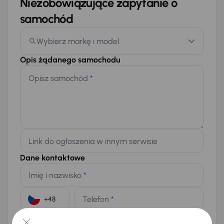
Niezobowiązujące zapytanie o
samochód
Wybierz markę i model
Opis żądanego samochodu
Opisz samochód
*
Link do ogłoszenia w innym serwisie
Dane kontaktowe
Imię i nazwisko
*
Telefon
*
+48
E-mail
*