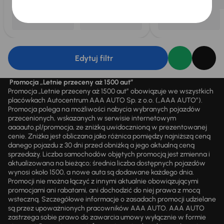
Edytuj filtr
Promocja „Letnie przeceny aż 1500 aut”
Promocja „Letnie przeceny aż 1500 aut” obowiązuje we wszystkich
placówkach Autocentrum AAA AUTO Sp. z o.o. („AAA AUTO”).
Promocja polega na możliwości nabycia wybranych pojazdów
przecenionych, wskazanych w serwisie internetowym
aaaauto.pl/promocja, ze zniżką uwidocznioną w prezentowanej
cenie. Zniżka jest obliczana jako różnica pomiędzy najniższą ceną
danego pojazdu z 30 dni przed obniżką a jego aktualną ceną
sprzedaży. Liczba samochodów objętych promocją jest zmienna i
aktualizowana na bieżąco; średnia liczba dostępnych pojazdów
wynosi około 1500, a nowe auta są dodawane każdego dnia.
Promocji nie można łączyć z innymi aktualnie obowiązującymi
promocjami ani rabatami, ani dochodzić do niej prawa z mocą
wsteczną. Szczegółowe informacje o zasadach promocji udzielane
są przez upoważnionych pracowników AAA AUTO. AAA AUTO
zastrzega sobie prawo do zawarcia umowy wyłącznie w formie