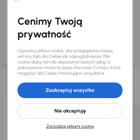
Chcę otrzymywać informacje o ofertach rabatowych
Na e-mail
(opcjonalnie)
Cenimy Twoją
Na numer telefonu
(opcjonalnie)
prywatność
Wyślij zapytanie
Zwracamy uwagę, że umówienie spotkania nie jest równoznaczne z rezerwacją
ani zagwarantowaną dostępnością pojazdu. AURES Holdings a.s., z siedzibą
Używamy plików cookie, aby przeglądanie naszej
Dopraváků 874/15, Čimice, 184 00 Praga 8, będzie przechowywać i przetwarzać
Twoje dane osobowe zgodnie z zasadami ochrony i przetwarzania
danych
witryny było dla Ciebie jak najwygodniejsze. Pliki
osobowych
.
cookie służą nam do ulepszania naszych usług, a
jednocześnie możemy lepiej oferować Ci treści, które
Wybraliśmy dla Ciebie
mogą być dla Ciebie interesujące i przydatne.
Wybieramy dla Ciebie
najlepsze pojazdy
z naszej oferty. Kupimy
dla Ciebie
do 400 pojazdów
każdego dnia.
Zaakceptuj wszystko
Nie akceptuję
Zarządzaj plikami cookie