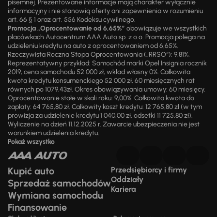
pisemnej. Prezentowane informacje mają charakter wyłącznie
informacyjny i nie stanowią oferty ani zapewnienia w rozumieniu
art. 66 § 1 oraz art. 556 Kodeksu cywilnego.
Promocja „Oprocentowanie od 6,65%”
obowiązuje we wszystkich
placówkach Autocentrum AAA Auto sp. z o.o. Promocja polega na
udzieleniu kredytu na auto z oprocentowaniem od 6,65%.
Rzeczywista Roczna Stopa Oprocentowania („RRSO“): 9,81%.
Reprezentatywny przykład: Samochód marki Opel Insignia rocznik
2019, cena samochodu 52 000 zł, wkład własny 0%. Całkowita
kwota kredytu konsumenckiego 52 000 zł, 60 miesięcznych rat
równych po 1079,43zł. Okres obowiązywania umowy: 60 miesięcy.
Oprocentowanie stałe w skali roku: 9,00%. Całkowita kwota do
zapłaty: 64 765,80 zł. Całkowity koszt kredytu: 12 765,80 zł (w tym
prowizja za udzielenie kredytu 1 040,00 zł, odsetki 11 725,80 zł).
Wyliczenie na dzień 11.12.2025 r. Zawarcie ubezpieczenia nie jest
warunkiem udzielenia kredytu.
Pokaż wszystko
Kupić auto
Przedsiębiorcy i firmy
Oddziały
Sprzedaż samochodów
Kariera
Wymiana samochodu
Finansowanie