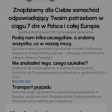
Znajdziemy dla Ciebie samochód
odpowiadający Twoim potrzebom w
ciągu 7 dni w Polsce i całej Europie.
Spróbuj dostosować filtr lub wyszukać ponownie.
Podaj nam kilka szczegółów, a zrobimy
wszystko, co w naszej mocy.
Spróbuj zmienić parametry lub zostaw to nam! Codziennie
skupujemy [[dailyCarsBuy-pl]] aut – dlaczego nie mielibyśmy
odkupić właśnie Twojego?
Nie znalazłeś tego, czego szukałeś?
Zadzwoń do nas bezpłatnie, a chętnie Ci pomożemy.
Jesteśmy do Twojej dyspozycji codziennie w godzinach 8:00 -
21:00
800 033 000
Transport pojazdu
Jeśli interesuje Cię konkretny samochód gdziekolwiek w
Europie, wyślij nam link! Znajdziemy dla Ciebie podobny w
Polsce lub sprowadzimy go z zagranicy.