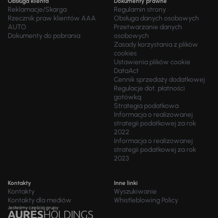
Obsługa klienta
Dokumenty prawne
Reklamacje/Skarga
Regulamin strony
Rzecznik praw klientów AAA
Obsługa danych osobowych
AUTO
Przetwarzanie danych
Dokumenty do pobrania
osobowych
Zasady korzystania z plików
cookies
Ustawienia plików cookie
DataAct
Cennik sprzedaży dodatkowej
Regulacje dot. płatności
gotówką
Strategia podatkowa
Informacja o realizowanej
strategii podatkowej za rok
2022
Informacja o realizowanej
strategii podatkowej za rok
2023
Kontakty
Inne linki
Kontakty
Wyszukiwanie
Kontakty dla mediów
Whistleblowing Policy
Jesteśmy częścią grupy