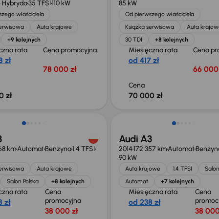
 Hybryda
35 TFSI
110 kW
85 kW
zego właściciela
Od pierwszego właściciela
serwisowa
Auta krajowe
Książka serwisowa
Auta krajow
+9 kolejnych
30 TDI
+8 kolejnych
czna rata
Cena promocyjna
Miesięczna rata
Cena pr
 zł
od 417 zł
78 000 zł
66 000 
Cena
0 zł
70 000 zł
o 1 000 zł
Taniej o 1 000 zł
3
Audi A3
68 km
Automat
Benzyna
1.4 TFSI
2014
172 357 km
Automat
Benzyn
90 kW
serwisowa
Auta krajowe
Auta krajowe
1.4 TFSI
Salon
Salon Polska
+8 kolejnych
Automat
+7 kolejnych
czna rata
Cena
Miesięczna rata
Cena
promocyjna
promoc
 zł
od 238 zł
38 000 zł
38 000