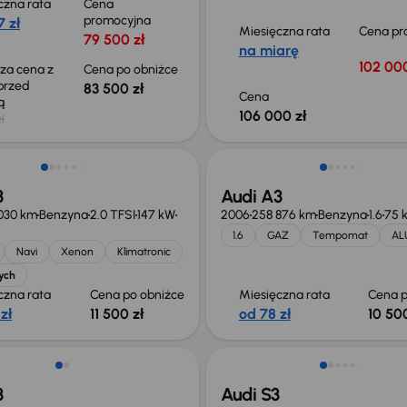
czna rata
Cena
promocyjna
 zł
Miesięczna rata
Cena pr
79 500 zł
na miarę
102 000
sza cena z
Cena po obniżce
 przed
83 500 zł
Cena
ką
106 000 zł
ł
o 500 zł
Taniej o 500 zł
3
Audi A3
030 km
Benzyna
2.0 TFSI
147 kW
2006
258 876 km
Benzyna
1.6
75 
1.6
GAZ
Tempomat
AL
Navi
Xenon
Klimatronic
ych
czna rata
Cena po obniżce
Miesięczna rata
Cena p
zł
11 500 zł
od 78 zł
10 500
3
Audi S3