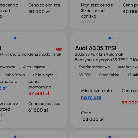
sza cena z
Cena po obniżce
Najniższa cena z
Cena po
 przed
30 dni przed
40 000 zł
40 000
ką
obniżką
ł
41 000 zł
o 1 500 zł
Świeżo skupione
3
Audi A3 35 TFSI
514 km
Automat
Benzyna
35 TFSI
2022
33 467 km
Automat
Benzyna + Hybryda
35 TFSI
110 k
serwisowa
Auta krajowe
Książka serwisowa
Auta krajow
Salon Polska
+9 kolejnych
35 TFSI
Salon Polska
+7 kol
czna rata
Cena
promocyjna
 zł
Miesięczna rata
Cena pr
57 500 zł
na miarę
99 000 
sza cena z
Cena po obniżce
 przed
61 500 zł
Cena
ką
103 000 zł
ł