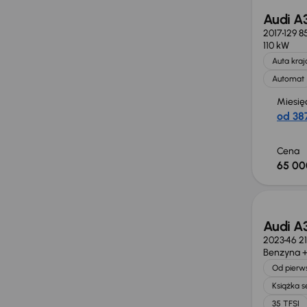
Audi A
2017
129 8
110 kW
Auta kra
Automat
Miesię
od 387
Cena
65 00
Taniej 
Audi A3
2023
46 2
Benzyna +
Od pierws
Książka 
35 TFSI