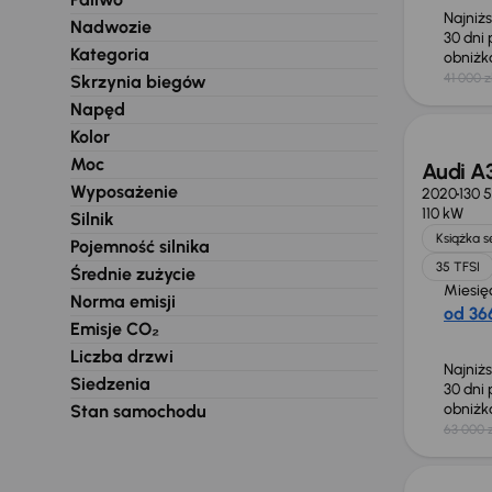
Najniż
Nadwozie
30 dni
Kategoria
obniż
41 000 z
Skrzynia biegów
Taniej 
Napęd
Kolor
Moc
Audi A
Wyposażenie
2020
130 
110 kW
Silnik
Książka 
Pojemność silnika
35 TFSI
Średnie zużycie
Miesię
Norma emisji
od 366
Emisje CO₂
Liczba drzwi
Najniż
Siedzenia
30 dni
obniż
Stan samochodu
63 000 z