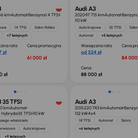
3
Audi A3
56 km
Automat
Benzyna
1.4 TFSI
2020
97 715 km
Automat
Benzyn
110 kW
jowe
1.4 TFSI
Salon Polska
Auta krajowe
35 TFSI
Salon
+7 kolejnych
Automat
+5 kolejnych
czna rata
Cena promocyjna
Miesięczna rata
Cena pr
 zł
od 524 zł
61 000 zł
84 000 
Cena
0 zł
88 000 zł
o 1 500 zł
 35 TFSI
Audi A3
10 km
Automat
2015
220 743 km
Automat
Benzy
 Hybryda
35 TFSI
110 kW
132 kW
4x4
zego właściciela
1.8 TFSI
Automat
Skóra
serwisowa
Auta krajowe
+6 kolejnych
+9 kolejnych