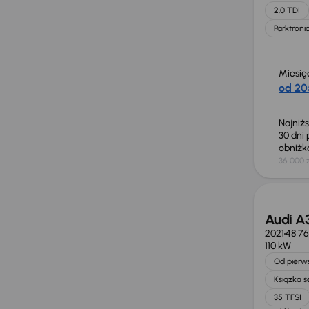
2.0 TDI
Parktroni
Miesię
od 20
Najniż
30 dni
obniż
36 000 z
Taniej 
Audi A
2021
48 7
110 kW
Od pierws
Książka 
35 TFSI