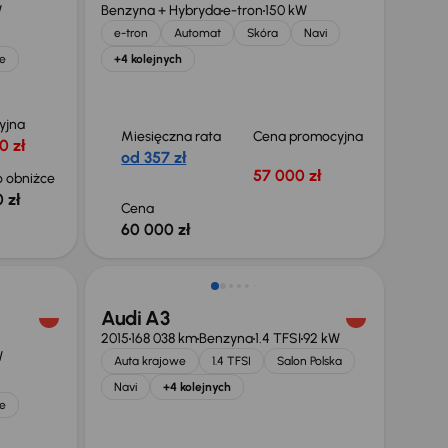
W
Benzyna + Hybryda
e-tron
150 kW
e-tron
Automat
Skóra
Navi
e
+4 kolejnych
yjna
Miesięczna rata
Cena promocyjna
0 zł
od 357 zł
57 000 zł
 obniżce
 zł
Cena
60 000 zł
Audi A3
2015
168 038 km
Benzyna
1.4 TFSI
92 kW
W
Auta krajowe
1.4 TFSI
Salon Polska
Navi
+4 kolejnych
e