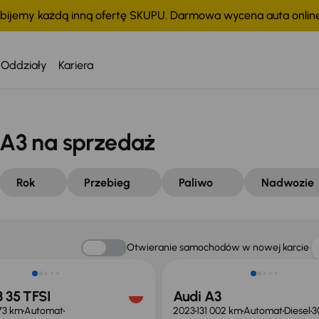
bijemy każdą inną ofertę SKUPU. Darmowa wycena auta onli
Oddziały
Kariera
A3 na sprzedaż
Rok
Przebieg
Paliwo
Nadwozie
ość odliczenia VAT
Możliwość odliczenia VAT
Otwieranie samochodów w nowej karcie
 35 TFSI
Audi A3
73 km
Automat
2023
131 002 km
Automat
Diesel
3