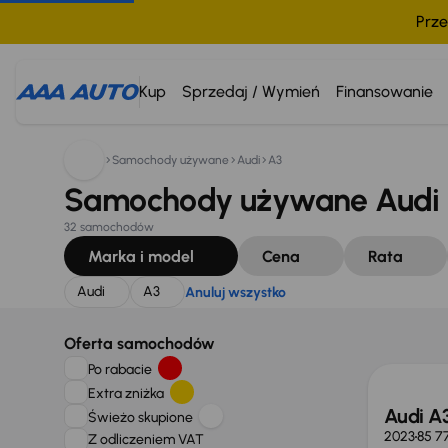
Prze
Szukam:
Audi
A3
Anuluj wszystko
Kup
Sprzedaj / Wymień
Finansowanie
Samochody używane
Audi
A3
Samochody używane Audi 
32 samochodów
Marka i model
Cena
Rata
Audi
A3
Anuluj wszystko
Możliw
Oferta samochodów
Po rabacie
Extra zniżka
Audi A3
Świeżo skupione
2023
85 7
Z odliczeniem VAT