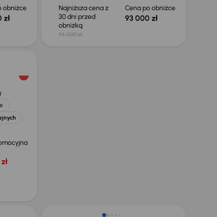
 obniżce
Najniższa cena z
Cena po obniżce
30 dni przed
 zł
93 000 zł
obniżką
94 000 zł
W
e
ejnych
omocyjna
zł
Taniej o 1 000 zł