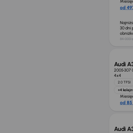
Miesię
od 497
Najniż
30 dni
obniż
84 000 z
Taniej 
Audi A
2005
307 
4x4
2.0 TFSI
+4 kolejn
Miesię
od 85 
Audi A