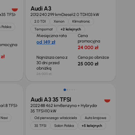
Audi A3
a
35 TFSI
2012
240 299 km
Diesel
2.0 TDI
103 kW
2.0 TDI
Xenon
Klimatronic
 Polska
Tempomat
+2 kolejnych
Miesięczna rata
Cena
promocyjna
od 149 zł
omocyjna
24 000 zł
zł
Najniższa cena z
Cena po obniżce
30 dni przed
25 000 zł
obniżką
26 000 zł
Świeżo skupione
Audi A3 35 TFSI
na
1.8 TFSI
2022
88 462 km
Benzyna + Hybryda
35 TFSI
110 kW
Navi
Od pierwszego właściciela
Auta krajowe
35 TFSI
Salon Polska
+5 kolejnych