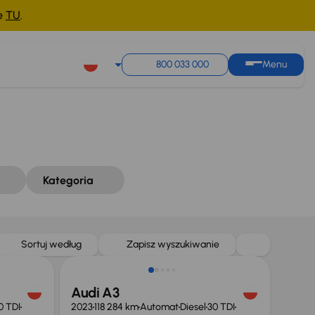
ne
TU
.
Sortuj według
Zapisz wyszukiwanie
800 033 000
Menu
Kategoria
Możliwość odliczenia VAT
Sortuj według
Zapisz wyszukiwanie
Audi A3
0 TDI
2023
118 284 km
Automat
Diesel
30 TDI