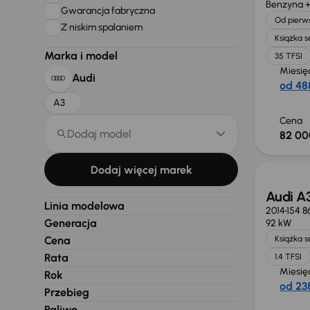
Benzyna +
Gwarancja fabryczna
Od pierws
Z niskim spalaniem
Książka 
Marka i model
35 TFSI
Miesię
Audi
od 488
A3
Cena
Dodaj model
82 00
Taniej 
Dodaj więcej marek
Audi A
Linia modelowa
2014
154 8
Generacja
92 kW
Cena
Książka 
Rata
1.4 TFSI
Miesię
Rok
od 238
Przebieg
Paliwo