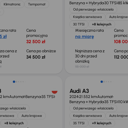
Benzyna + Hybryda
30 TFSI
85 k
Klimatronic
Tempomat
Od pierwszego właściciela
c
Książka serwisowa
Auta krajow
30 TFSI
+8 kolejnych
czna rata
Cena
Miesięczna rata
Cena
promocyjna
promoc
5 zł
na miarę
32 500 zł
108 00
sza cena z
Cena po obniżce
Najniższa cena z
Cena po
 przed
30 dni przed
34 500 zł
112 000
ką
obniżką
ł
115 000 zł
o 500 zł
3
Audi A3
62 km
Automat
Benzyna
35 TFSI
2024
21 552 km
Automat
Benzyna + Hybryda
35 TFSI
110 k
zego właściciela
Od pierwszego właściciela
serwisowa
Auta krajowe
Książka serwisowa
Auta krajow
+8 kolejnych
35 TFSI
+9 kolejnych