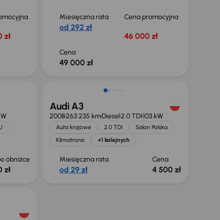
omocyjna
Miesięczna rata
Cena promocyjna
od 292 zł
 zł
46 000 zł
Cena
49 000 zł
Audi A3
kW
2008
263 235 km
Diesel
2.0 TDI
103 kW
U
Auta krajowe
2.0 TDI
Salon Polska
Klimatronic
+1 kolejnych
o obniżce
Miesięczna rata
Cena
 zł
od 29 zł
4 500 zł