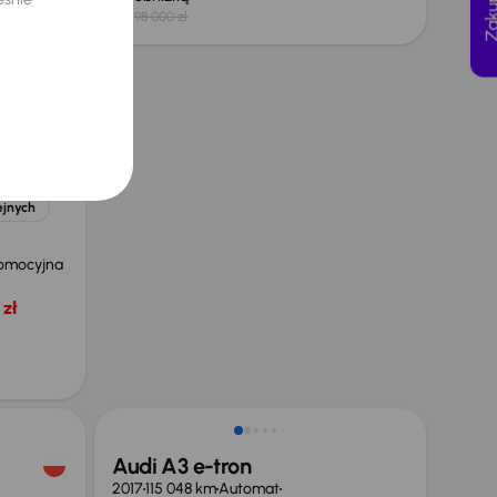
98 000 zł
a
1.5 TFSI
e
ejnych
omocyjna
zł
Audi A3 e-tron
2017
115 048 km
Automat