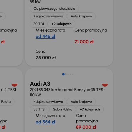
85 kW
Od pierwszego właściciela
e
Książka serwisowa
Auta krajowe
30 TDI
+9 kolejnych
omocyjna
Miesięczna rata
Cena promocyjna
od 446 zł
zł
71 000 zł
Cena
75 000 zł
Taniej o 1 000 zł
Audi A3
a
1.4 TFSI
2021
85 343 km
Automat
Benzyna
35 TFSI
110 kW
 Polska
Książka serwisowa
Auta krajowe
35 TFSI
Salon Polska
+7 kolejnych
Miesięczna rata
Cena
yjna
promocyjna
od 554 zł
 zł
89 000 zł