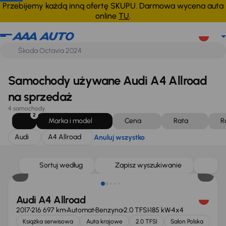
Audi
A4 Allroad
Anuluj wszystko
Przebijemy każdą inną ofertę SKUPU. Darmowa wycena auta
online
TU
.
Samochody używane Audi A4 Allroad
na sprzedaż
4 samochody
2
Marka i model
Cena
Rata
R
Audi
A4 Allroad
Anuluj wszystko
Taniej o 3 000 zł
Sortuj według
Zapisz wyszukiwanie
Audi A4 Allroad
2017
216 697 km
Automat
Benzyna
2.0 TFSI
185 kW
4x4
Książka serwisowa
Auta krajowe
2.0 TFSI
Salon Polska