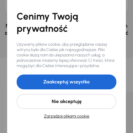
Cena
156 000 zł
Cenimy Twoją
Nie wybrałeś auto z oferty? Nie szkodzi, w naszych
prywatność
oddziałach w Czechach i na Słowacji możemy mieć
podobne samochody, których szukasz.
Używamy plików cookie, aby przeglądanie naszej
witryny było dla Ciebie jak najwygodniejsze. Pliki
Znajdź podobny samochód
cookie służą nam do ulepszania naszych usług, a
Wybraliśmy dla Ciebie
jednocześnie możemy lepiej oferować Ci treści, które
mogą być dla Ciebie interesujące i przydatne.
Wybieramy dla Ciebie
najlepsze pojazdy
z naszej oferty. Kupimy
dla Ciebie
do 400 pojazdów
każdego dnia.
Zaakceptuj wszystko
Nie akceptuję
Zarządzaj plikami cookie