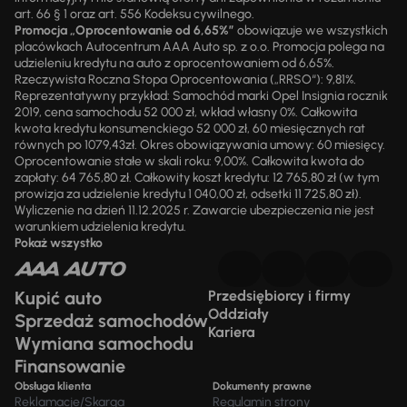
art. 66 § 1 oraz art. 556 Kodeksu cywilnego.
Promocja „Oprocentowanie od 6,65%”
obowiązuje we wszystkich
placówkach Autocentrum AAA Auto sp. z o.o. Promocja polega na
udzieleniu kredytu na auto z oprocentowaniem od 6,65%.
Rzeczywista Roczna Stopa Oprocentowania („RRSO“): 9,81%.
Reprezentatywny przykład: Samochód marki Opel Insignia rocznik
2019, cena samochodu 52 000 zł, wkład własny 0%. Całkowita
kwota kredytu konsumenckiego 52 000 zł, 60 miesięcznych rat
równych po 1079,43zł. Okres obowiązywania umowy: 60 miesięcy.
Oprocentowanie stałe w skali roku: 9,00%. Całkowita kwota do
zapłaty: 64 765,80 zł. Całkowity koszt kredytu: 12 765,80 zł (w tym
prowizja za udzielenie kredytu 1 040,00 zł, odsetki 11 725,80 zł).
Wyliczenie na dzień 11.12.2025 r. Zawarcie ubezpieczenia nie jest
warunkiem udzielenia kredytu.
Pokaż wszystko
Kupić auto
Przedsiębiorcy i firmy
Oddziały
Sprzedaż samochodów
Kariera
Wymiana samochodu
Finansowanie
Obsługa klienta
Dokumenty prawne
Reklamacje/Skarga
Regulamin strony