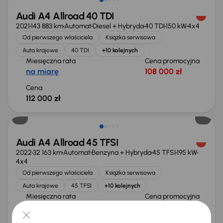
Audi A4 Allroad 40 TDI
2021
143 883 km
Automat
Diesel + Hybryda
40 TDI
150 kW
4x4
Od pierwszego właściciela
Książka serwisowa
Auta krajowe
40 TDI
+10 kolejnych
Miesięczna rata
Cena promocyjna
na miarę
108 000 zł
Cena
112 000 zł
Audi A4 Allroad 45 TFSI
2022
32 163 km
Automat
Benzyna + Hybryda
45 TFSI
195 kW
4x4
Od pierwszego właściciela
Książka serwisowa
Auta krajowe
45 TFSI
+10 kolejnych
Miesięczna rata
Cena promocyjna
na miarę
152 000 zł