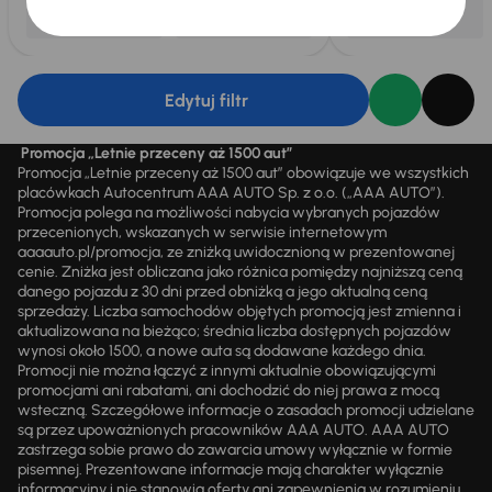
Edytuj filtr
Promocja „Letnie przeceny aż 1500 aut”
Promocja „Letnie przeceny aż 1500 aut” obowiązuje we wszystkich
placówkach Autocentrum AAA AUTO Sp. z o.o. („AAA AUTO”).
Promocja polega na możliwości nabycia wybranych pojazdów
przecenionych, wskazanych w serwisie internetowym
aaaauto.pl/promocja, ze zniżką uwidocznioną w prezentowanej
cenie. Zniżka jest obliczana jako różnica pomiędzy najniższą ceną
danego pojazdu z 30 dni przed obniżką a jego aktualną ceną
sprzedaży. Liczba samochodów objętych promocją jest zmienna i
aktualizowana na bieżąco; średnia liczba dostępnych pojazdów
wynosi około 1500, a nowe auta są dodawane każdego dnia.
Promocji nie można łączyć z innymi aktualnie obowiązującymi
promocjami ani rabatami, ani dochodzić do niej prawa z mocą
wsteczną. Szczegółowe informacje o zasadach promocji udzielane
są przez upoważnionych pracowników AAA AUTO. AAA AUTO
zastrzega sobie prawo do zawarcia umowy wyłącznie w formie
pisemnej. Prezentowane informacje mają charakter wyłącznie
informacyjny i nie stanowią oferty ani zapewnienia w rozumieniu