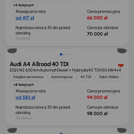
+5 kolejnych
Miesięczna rata
Cena promocyjna
od 417 zł
66 000 zł
Najniższa cena z 30 dni przed
Cena po obniżce
obniżką
70 000 zł
73 000 zł
Taniej o 4 000 zł
Audi A4 Allroad 40 TDI
2021
142 600 km
Automat
Diesel + Hybryda
40 TDI
150 kW
4x4
Książka serwisowa
Auta krajowe
40 TDI
Salon Polska
+8 kolejnych
Miesięczna rata
Cena promocyjna
od 583 zł
94 000 zł
Najniższa cena z 30 dni przed
Cena po obniżce
obniżką
98 000 zł
102 000 zł