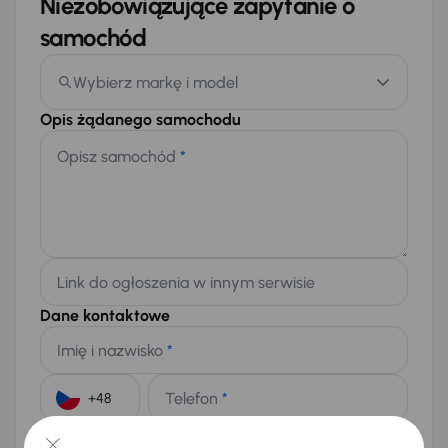
Niezobowiązujące zapytanie o
samochód
Wybierz markę i model
Opis żądanego samochodu
Opisz samochód
*
Link do ogłoszenia w innym serwisie
Dane kontaktowe
Imię i nazwisko
*
Telefon
*
+48
E-mail
*