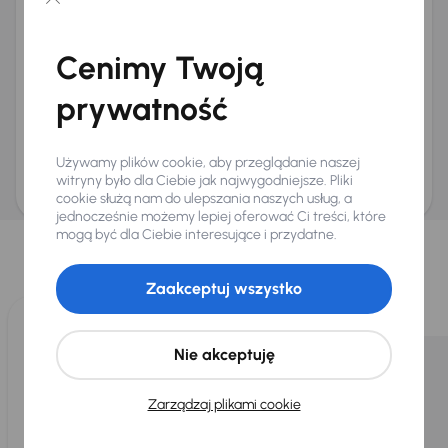
Chcę otrzymywać informacje o ofertach rabatowych
Na e-mail
(opcjonalnie)
Cenimy Twoją
Na numer telefonu
(opcjonalnie)
prywatność
Wyślij zapytanie
Zwracamy uwagę, że umówienie spotkania nie jest równoznaczne z rezerwacją
ani zagwarantowaną dostępnością pojazdu. AURES Holdings a.s., z siedzibą
Używamy plików cookie, aby przeglądanie naszej
Dopraváků 874/15, Čimice, 184 00 Praga 8, będzie przechowywać i przetwarzać
Twoje dane osobowe zgodnie z zasadami ochrony i przetwarzania
danych
witryny było dla Ciebie jak najwygodniejsze. Pliki
osobowych
.
cookie służą nam do ulepszania naszych usług, a
jednocześnie możemy lepiej oferować Ci treści, które
Wybraliśmy dla Ciebie
mogą być dla Ciebie interesujące i przydatne.
Wybieramy dla Ciebie
najlepsze pojazdy
z naszej oferty. Kupimy
dla Ciebie
do 400 pojazdów
każdego dnia.
Zaakceptuj wszystko
Nie akceptuję
Zarządzaj plikami cookie