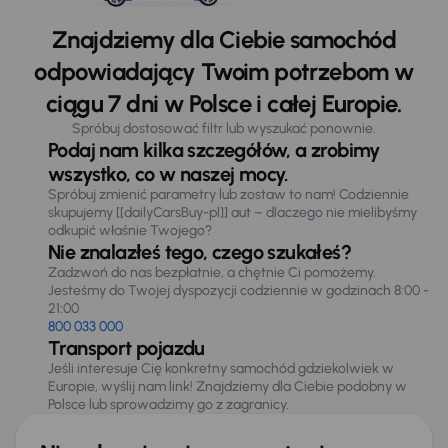
Znajdziemy dla Ciebie samochód
odpowiadający Twoim potrzebom w
ciągu 7 dni w Polsce i całej Europie.
Spróbuj dostosować filtr lub wyszukać ponownie.
Podaj nam kilka szczegółów, a zrobimy
wszystko, co w naszej mocy.
Spróbuj zmienić parametry lub zostaw to nam! Codziennie
skupujemy [[dailyCarsBuy-pl]] aut – dlaczego nie mielibyśmy
odkupić właśnie Twojego?
Nie znalazłeś tego, czego szukałeś?
Zadzwoń do nas bezpłatnie, a chętnie Ci pomożemy.
Jesteśmy do Twojej dyspozycji codziennie w godzinach 8:00 -
21:00
800 033 000
Transport pojazdu
Jeśli interesuje Cię konkretny samochód gdziekolwiek w
Europie, wyślij nam link! Znajdziemy dla Ciebie podobny w
Polsce lub sprowadzimy go z zagranicy.