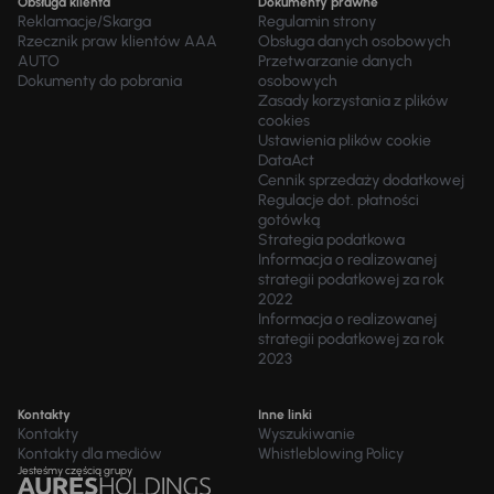
Obsługa klienta
Dokumenty prawne
Reklamacje/Skarga
Regulamin strony
Rzecznik praw klientów AAA
Obsługa danych osobowych
AUTO
Przetwarzanie danych
Dokumenty do pobrania
osobowych
Zasady korzystania z plików
cookies
Ustawienia plików cookie
DataAct
Cennik sprzedaży dodatkowej
Regulacje dot. płatności
gotówką
Strategia podatkowa
Informacja o realizowanej
strategii podatkowej za rok
2022
Informacja o realizowanej
strategii podatkowej za rok
2023
Kontakty
Inne linki
Kontakty
Wyszukiwanie
Kontakty dla mediów
Whistleblowing Policy
Jesteśmy częścią grupy