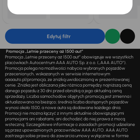
Edytuj filtr
Promocja „Letnie przeceny aż 1500 aut”
Promocja „Letnie przeceny aż 1500 aut” obowiązuje we wszystkich
placówkach Autocentrum AAA AUTO Sp. z o.o. („AAA AUTO”).
Promocja polega na możliwości nabycia wybranych pojazdów
przecenionych, wskazanych w serwisie internetowym
aaaauto.pl/promocja, ze zniżką uwidocznioną w prezentowanej
cenie. Zniżka jest obliczana jako różnica pomiędzy najniższą ceną
danego pojazdu z 30 dni przed obniżką a jego aktualną ceną
sprzedaży. Liczba samochodów objętych promocją jest zmienna i
aktualizowana na bieżąco; średnia liczba dostępnych pojazdów
wynosi około 1500, a nowe auta są dodawane każdego dnia.
Promocji nie można łączyć z innymi aktualnie obowiązującymi
promocjami ani rabatami, ani dochodzić do niej prawa z mocą
wsteczną. Szczegółowe informacje o zasadach promocji udzielane
są przez upoważnionych pracowników AAA AUTO. AAA AUTO
zastrzega sobie prawo do zawarcia umowy wyłącznie w formie