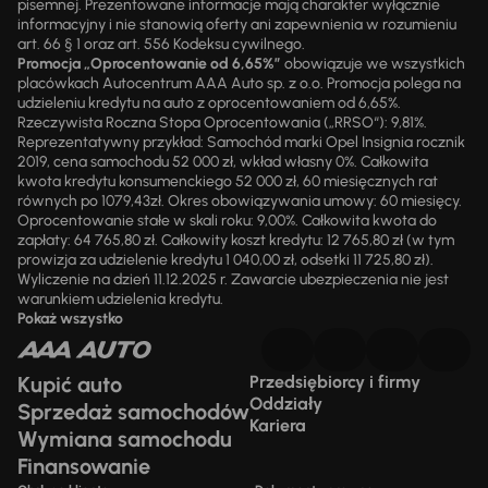
pisemnej. Prezentowane informacje mają charakter wyłącznie
informacyjny i nie stanowią oferty ani zapewnienia w rozumieniu
art. 66 § 1 oraz art. 556 Kodeksu cywilnego.
Promocja „Oprocentowanie od 6,65%”
obowiązuje we wszystkich
placówkach Autocentrum AAA Auto sp. z o.o. Promocja polega na
udzieleniu kredytu na auto z oprocentowaniem od 6,65%.
Rzeczywista Roczna Stopa Oprocentowania („RRSO“): 9,81%.
Reprezentatywny przykład: Samochód marki Opel Insignia rocznik
2019, cena samochodu 52 000 zł, wkład własny 0%. Całkowita
kwota kredytu konsumenckiego 52 000 zł, 60 miesięcznych rat
równych po 1079,43zł. Okres obowiązywania umowy: 60 miesięcy.
Oprocentowanie stałe w skali roku: 9,00%. Całkowita kwota do
zapłaty: 64 765,80 zł. Całkowity koszt kredytu: 12 765,80 zł (w tym
prowizja za udzielenie kredytu 1 040,00 zł, odsetki 11 725,80 zł).
Wyliczenie na dzień 11.12.2025 r. Zawarcie ubezpieczenia nie jest
warunkiem udzielenia kredytu.
Pokaż wszystko
Kupić auto
Przedsiębiorcy i firmy
Oddziały
Sprzedaż samochodów
Kariera
Wymiana samochodu
Finansowanie