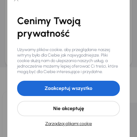
Chcę otrzymywać informacje o ofertach rabatowych
Na e-mail
(opcjonalnie)
Cenimy Twoją
Na numer telefonu
(opcjonalnie)
prywatność
Wyślij zapytanie
Zwracamy uwagę, że umówienie spotkania nie jest równoznaczne z rezerwacją
ani zagwarantowaną dostępnością pojazdu. AURES Holdings a.s., z siedzibą
Używamy plików cookie, aby przeglądanie naszej
Dopraváků 874/15, Čimice, 184 00 Praga 8, będzie przechowywać i przetwarzać
Twoje dane osobowe zgodnie z zasadami ochrony i przetwarzania
danych
witryny było dla Ciebie jak najwygodniejsze. Pliki
osobowych
.
cookie służą nam do ulepszania naszych usług, a
jednocześnie możemy lepiej oferować Ci treści, które
Wybraliśmy dla Ciebie
mogą być dla Ciebie interesujące i przydatne.
Wybieramy dla Ciebie
najlepsze pojazdy
z naszej oferty. Kupimy
dla Ciebie
do 400 pojazdów
każdego dnia.
Zaakceptuj wszystko
Nie akceptuję
Zarządzaj plikami cookie