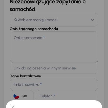
Niezobowiązujące zapytanie o
samochód
Wybierz markę i model
Opis żądanego samochodu
Opisz samochód
*
Link do ogłoszenia w innym serwisie
Dane kontaktowe
Imię i nazwisko
*
Telefon
*
+48
E-mail
*