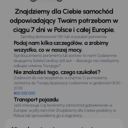
Znajdziemy dla Ciebie samochód
odpowiadający Twoim potrzebom w
ciągu 7 dni w Polsce i całej Europie.
Spróbuj dostosować filtr lub wyszukać ponownie.
Podaj nam kilka szczegółów, a zrobimy
wszystko, co w naszej mocy.
Spróbuj zmienić parametry lub zostaw to nam! Codziennie
skupujemy [[dailyCarsBuy-pl]] aut – dlaczego nie mielibyśmy
odkupić właśnie Twojego?
Nie znalazłeś tego, czego szukałeś?
Zadzwoń do nas bezpłatnie, a chętnie Ci pomożemy.
Jesteśmy do Twojej dyspozycji codziennie w godzinach 8:00 -
21:00
800 033 000
Transport pojazdu
Jeśli interesuje Cię konkretny samochód gdziekolwiek w
Europie, wyślij nam link! Znajdziemy dla Ciebie podobny w
Polsce lub sprowadzimy go z zagranicy.