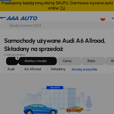
Audi
A6 Allroad
Składany
Anuluj wszystko
Przebijemy każdą inną ofertę SKUPU. Darmowa wycena auta
online
TU
.
Samochody używane Audi A6 Allroad,
Składany na sprzedaż
0 samochodów
3
Marka i model
Cena
Rata
R
Audi
A6 Allroad
Składany
Anuluj wszystko