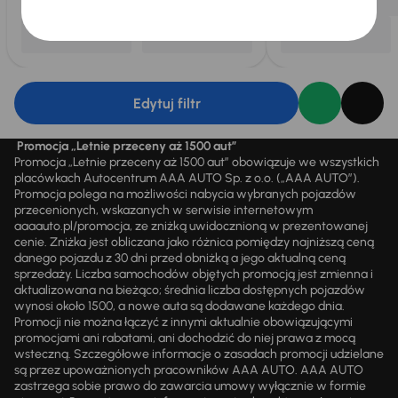
Edytuj filtr
Promocja „Letnie przeceny aż 1500 aut”
Promocja „Letnie przeceny aż 1500 aut” obowiązuje we wszystkich
placówkach Autocentrum AAA AUTO Sp. z o.o. („AAA AUTO”).
Promocja polega na możliwości nabycia wybranych pojazdów
przecenionych, wskazanych w serwisie internetowym
aaaauto.pl/promocja, ze zniżką uwidocznioną w prezentowanej
cenie. Zniżka jest obliczana jako różnica pomiędzy najniższą ceną
danego pojazdu z 30 dni przed obniżką a jego aktualną ceną
sprzedaży. Liczba samochodów objętych promocją jest zmienna i
aktualizowana na bieżąco; średnia liczba dostępnych pojazdów
wynosi około 1500, a nowe auta są dodawane każdego dnia.
Promocji nie można łączyć z innymi aktualnie obowiązującymi
promocjami ani rabatami, ani dochodzić do niej prawa z mocą
wsteczną. Szczegółowe informacje o zasadach promocji udzielane
są przez upoważnionych pracowników AAA AUTO. AAA AUTO
zastrzega sobie prawo do zawarcia umowy wyłącznie w formie