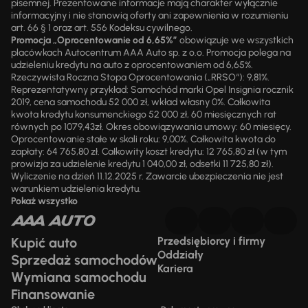
pisemnej. Prezentowane informacje mają charakter wyłącznie
informacyjny i nie stanowią oferty ani zapewnienia w rozumieniu
art. 66 § 1 oraz art. 556 Kodeksu cywilnego.
Promocja „Oprocentowanie od 6,65%”
obowiązuje we wszystkich
placówkach Autocentrum AAA Auto sp. z o.o. Promocja polega na
udzieleniu kredytu na auto z oprocentowaniem od 6,65%.
Rzeczywista Roczna Stopa Oprocentowania („RRSO“): 9,81%.
Reprezentatywny przykład: Samochód marki Opel Insignia rocznik
2019, cena samochodu 52 000 zł, wkład własny 0%. Całkowita
kwota kredytu konsumenckiego 52 000 zł, 60 miesięcznych rat
równych po 1079,43zł. Okres obowiązywania umowy: 60 miesięcy.
Oprocentowanie stałe w skali roku: 9,00%. Całkowita kwota do
zapłaty: 64 765,80 zł. Całkowity koszt kredytu: 12 765,80 zł (w tym
prowizja za udzielenie kredytu 1 040,00 zł, odsetki 11 725,80 zł).
Wyliczenie na dzień 11.12.2025 r. Zawarcie ubezpieczenia nie jest
warunkiem udzielenia kredytu.
Pokaż wszystko
Kupić auto
Przedsiębiorcy i firmy
Oddziały
Sprzedaż samochodów
Kariera
Wymiana samochodu
Finansowanie