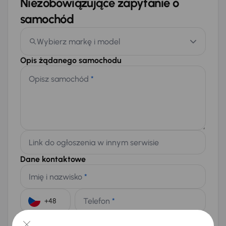
Niezobowiązujące zapytanie o
samochód
Wybierz markę i model
Opis żądanego samochodu
Opisz samochód
*
Link do ogłoszenia w innym serwisie
Dane kontaktowe
Imię i nazwisko
*
Telefon
*
+48
E-mail
*