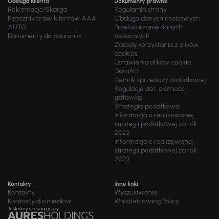
Obsługa klienta
Dokumenty prawne
Reklamacje/Skarga
Regulamin strony
Rzecznik praw klientów AAA
Obsługa danych osobowych
AUTO
Przetwarzanie danych
Dokumenty do pobrania
osobowych
Zasady korzystania z plików
cookies
Ustawienia plików cookie
DataAct
Cennik sprzedaży dodatkowej
Regulacje dot. płatności
gotówką
Strategia podatkowa
Informacja o realizowanej
strategii podatkowej za rok
2022
Informacja o realizowanej
strategii podatkowej za rok
2023
Kontakty
Inne linki
Kontakty
Wyszukiwanie
Kontakty dla mediów
Whistleblowing Policy
Jesteśmy częścią grupy