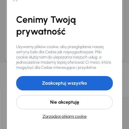
Chcę otrzymywać informacje o ofertach rabatowych
Na e-mail
(opcjonalnie)
Cenimy Twoją
Na numer telefonu
(opcjonalnie)
prywatność
Wyślij zapytanie
Zwracamy uwagę, że umówienie spotkania nie jest równoznaczne z rezerwacją
ani zagwarantowaną dostępnością pojazdu. AURES Holdings a.s., z siedzibą
Używamy plików cookie, aby przeglądanie naszej
Dopraváků 874/15, Čimice, 184 00 Praga 8, będzie przechowywać i przetwarzać
Twoje dane osobowe zgodnie z zasadami ochrony i przetwarzania
danych
witryny było dla Ciebie jak najwygodniejsze. Pliki
osobowych
.
cookie służą nam do ulepszania naszych usług, a
jednocześnie możemy lepiej oferować Ci treści, które
Wybraliśmy dla Ciebie
mogą być dla Ciebie interesujące i przydatne.
Wybieramy dla Ciebie
najlepsze pojazdy
z naszej oferty. Kupimy
dla Ciebie
do 400 pojazdów
każdego dnia.
Zaakceptuj wszystko
Nie akceptuję
Zarządzaj plikami cookie