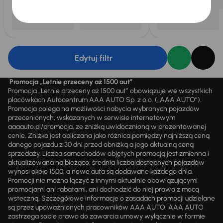
Edytuj filtr
Promocja „Letnie przeceny aż 1500 aut”
Promocja „Letnie przeceny aż 1500 aut” obowiązuje we wszystkich
placówkach Autocentrum AAA AUTO Sp. z o.o. („AAA AUTO”).
Promocja polega na możliwości nabycia wybranych pojazdów
przecenionych, wskazanych w serwisie internetowym
aaaauto.pl/promocja, ze zniżką uwidocznioną w prezentowanej
cenie. Zniżka jest obliczana jako różnica pomiędzy najniższą ceną
danego pojazdu z 30 dni przed obniżką a jego aktualną ceną
sprzedaży. Liczba samochodów objętych promocją jest zmienna i
aktualizowana na bieżąco; średnia liczba dostępnych pojazdów
wynosi około 1500, a nowe auta są dodawane każdego dnia.
Promocji nie można łączyć z innymi aktualnie obowiązującymi
promocjami ani rabatami, ani dochodzić do niej prawa z mocą
wsteczną. Szczegółowe informacje o zasadach promocji udzielane
są przez upoważnionych pracowników AAA AUTO. AAA AUTO
zastrzega sobie prawo do zawarcia umowy wyłącznie w formie