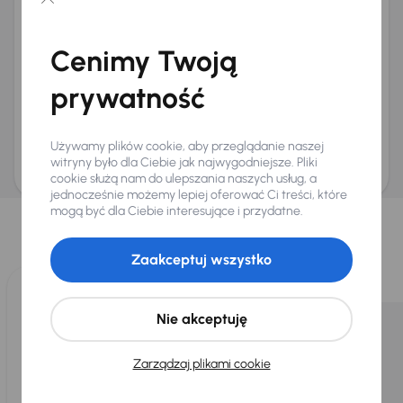
Chcę otrzymywać informacje o ofertach rabatowych
Na e-mail
(opcjonalnie)
Cenimy Twoją
Na numer telefonu
(opcjonalnie)
prywatność
Wyślij zapytanie
Zwracamy uwagę, że umówienie spotkania nie jest równoznaczne z rezerwacją
ani zagwarantowaną dostępnością pojazdu. AURES Holdings a.s., z siedzibą
Używamy plików cookie, aby przeglądanie naszej
Dopraváků 874/15, Čimice, 184 00 Praga 8, będzie przechowywać i przetwarzać
Twoje dane osobowe zgodnie z zasadami ochrony i przetwarzania
danych
witryny było dla Ciebie jak najwygodniejsze. Pliki
osobowych
.
cookie służą nam do ulepszania naszych usług, a
jednocześnie możemy lepiej oferować Ci treści, które
Wybraliśmy dla Ciebie
mogą być dla Ciebie interesujące i przydatne.
Wybieramy dla Ciebie
najlepsze pojazdy
z naszej oferty. Kupimy
dla Ciebie
do 400 pojazdów
każdego dnia.
Zaakceptuj wszystko
Nie akceptuję
Zarządzaj plikami cookie