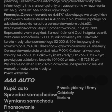
pisemnej. Prezentowane informacje mają charakter wyłącznie
informacyjny i nie stanowią oferty ani zapewnienia w rozumieniu
art. 66 § 1 oraz art. 556 Kodeksu cywilnego.
Promocja „Oprocentowanie od 6,65%”
obowiązuje we wszystkich
placówkach Autocentrum AAA Auto sp. z o.o. Promocja polega na
udzieleniu kredytu na auto z oprocentowaniem od 6,65%.
Rzeczywista Roczna Stopa Oprocentowania („RRSO“): 9,81%.
Reprezentatywny przykład: Samochód marki Opel Insignia rocznik
2019, cena samochodu 52 000 zł, wkład własny 0%. Całkowita
kwota kredytu konsumenckiego 52 000 zł, 60 miesięcznych rat
równych po 1079,43zł. Okres obowiązywania umowy: 60 miesięcy.
Oprocentowanie stałe w skali roku: 9,00%. Całkowita kwota do
zapłaty: 64 765,80 zł. Całkowity koszt kredytu: 12 765,80 zł (w tym
prowizja za udzielenie kredytu 1 040,00 zł, odsetki 11 725,80 zł).
Wyliczenie na dzień 11.12.2025 r. Zawarcie ubezpieczenia nie jest
warunkiem udzielenia kredytu.
Pokaż wszystko
Kupić auto
Przedsiębiorcy i firmy
Oddziały
Sprzedaż samochodów
Kariera
Wymiana samochodu
Finansowanie