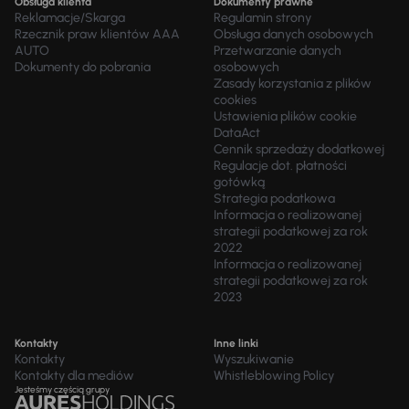
Obsługa klienta
Dokumenty prawne
Reklamacje/Skarga
Regulamin strony
Rzecznik praw klientów AAA
Obsługa danych osobowych
AUTO
Przetwarzanie danych
Dokumenty do pobrania
osobowych
Zasady korzystania z plików
cookies
Ustawienia plików cookie
DataAct
Cennik sprzedaży dodatkowej
Regulacje dot. płatności
gotówką
Strategia podatkowa
Informacja o realizowanej
strategii podatkowej za rok
2022
Informacja o realizowanej
strategii podatkowej za rok
2023
Kontakty
Inne linki
Kontakty
Wyszukiwanie
Kontakty dla mediów
Whistleblowing Policy
Jesteśmy częścią grupy