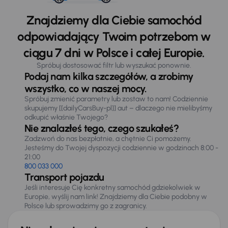
Znajdziemy dla Ciebie samochód
odpowiadający Twoim potrzebom w
ciągu 7 dni w Polsce i całej Europie.
Spróbuj dostosować filtr lub wyszukać ponownie.
Podaj nam kilka szczegółów, a zrobimy
wszystko, co w naszej mocy.
Spróbuj zmienić parametry lub zostaw to nam! Codziennie
skupujemy [[dailyCarsBuy-pl]] aut – dlaczego nie mielibyśmy
odkupić właśnie Twojego?
Nie znalazłeś tego, czego szukałeś?
Zadzwoń do nas bezpłatnie, a chętnie Ci pomożemy.
Jesteśmy do Twojej dyspozycji codziennie w godzinach 8:00 -
21:00
800 033 000
Transport pojazdu
Jeśli interesuje Cię konkretny samochód gdziekolwiek w
Europie, wyślij nam link! Znajdziemy dla Ciebie podobny w
Polsce lub sprowadzimy go z zagranicy.