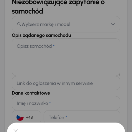
Niezobowiązujące zapytanie o
samochód
Wybierz markę i model
Opis żądanego samochodu
Opisz samochód
*
Link do ogłoszenia w innym serwisie
Dane kontaktowe
Imię i nazwisko
*
Telefon
*
+48
E-mail
*