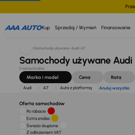
Prze
Szukam:
Audi
A7
Auta z platformą
Anuluj wszystko
Kup
Sprzedaj / Wymień
Finansowanie
Samochody używane
Audi
A7
Samochody używane Audi A
0 samochodów
Marka i model
Cena
Rata
Audi
A7
Auta z platformą
Anuluj wszystko
Oferta samochodów
Po rabacie
Extra zniżka
Świeżo skupione
Z odliczeniem VAT