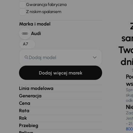
Gwarancja fabryczna
Z niskim spalaniem
Marka i model
Audi
sa
A7
Two
Dodaj model
dni
Dodaj więcej marek
Po
ws
Linia modelowa
Spr
sku
Generacja
odk
Cena
Ni
Rata
Zad
Rok
Jes
- 21
Przebieg
800
Paliwo