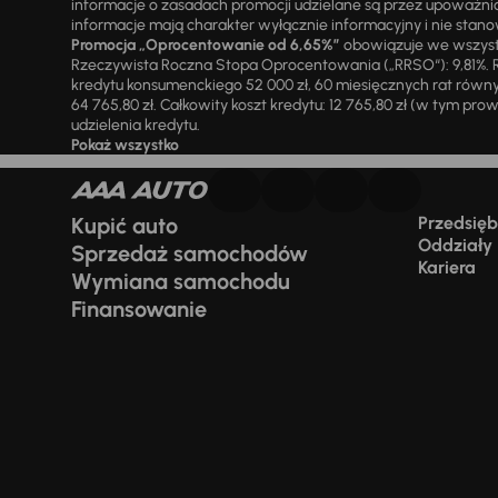
informacje o zasadach promocji udzielane są przez upowa
informacje mają charakter wyłącznie informacyjny i nie stanow
Promocja „Oprocentowanie od 6,65%”
obowiązuje we wszystk
Rzeczywista Roczna Stopa Oprocentowania („RRSO“): 9,81%. R
kredytu konsumenckiego 52 000 zł, 60 miesięcznych rat równy
64 765,80 zł. Całkowity koszt kredytu: 12 765,80 zł (w tym prowi
udzielenia kredytu.
Pokaż wszystko
Kupić auto
Przedsiębi
Oddziały
Sprzedaż samochodów
Kariera
Wymiana samochodu
Finansowanie