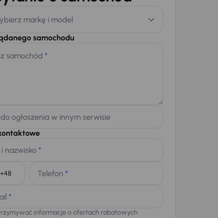
ybierz markę i model
żądanego samochodu
sz samochód
*
 do ogłoszenia w innym serwisie
kontaktowe
 i nazwisko
*
Telefon
*
+48
ail
*
trzymywać informacje o ofertach rabatowych