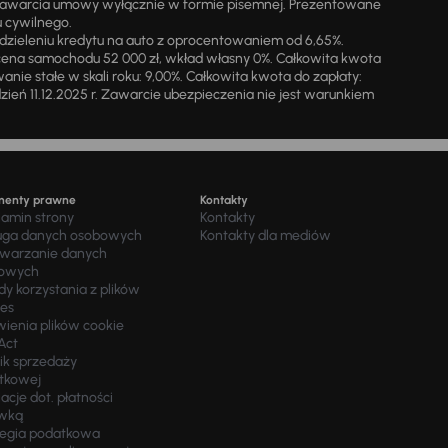
zawarcia umowy wyłącznie w formie pisemnej. Prezentowane
u cywilnego.
zieleniu kredytu na auto z oprocentowaniem od 6,65%.
cena samochodu 52 000 zł, wkład własny 0%. Całkowita kwota
ie stałe w skali roku: 9,00%. Całkowita kwota do zapłaty:
a dzień 11.12.2025 r. Zawarcie ubezpieczenia nie jest warunkiem
menty prawne
Kontakty
lamin strony
Kontakty
uga danych osobowych
Kontakty dla mediów
twarzanie danych
owych
y korzystania z plików
ies
wienia plików cookie
Act
ik sprzedaży
tkowej
acje dot. płatności
wką
tegia podatkowa