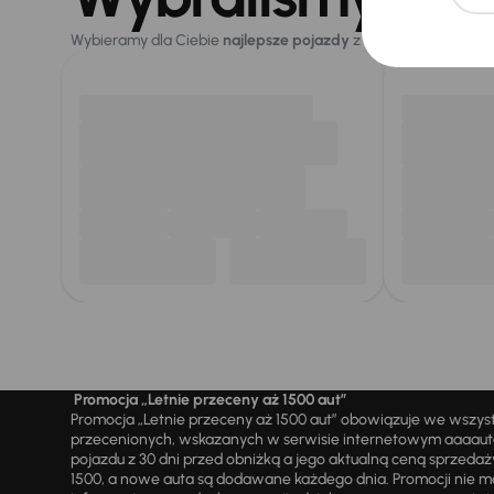
Wybieramy dla Ciebie
najlepsze pojazdy
z naszej oferty. Kupi
Promocja „Letnie przeceny aż 1500 aut”
Promocja „Letnie przeceny aż 1500 aut” obowiązuje we wszy
przecenionych, wskazanych w serwisie internetowym aaaauto.
pojazdu z 30 dni przed obniżką a jego aktualną ceną sprzeda
1500, a nowe auta są dodawane każdego dnia. Promocji nie m