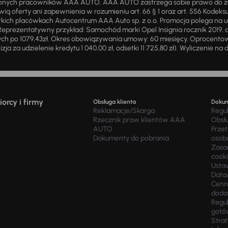
żnionych pracowników AAA AUTO. AAA AUTO zastrzega sobie prawo do 
ią oferty ani zapewnienia w rozumieniu art. 66 § 1 oraz art. 556 Kodeks
ich placówkach Autocentrum AAA Auto sp. z o.o. Promocja polega na ud
eprezentatywny przykład: Samochód marki Opel Insignia rocznik 2019, 
ch po 1079,43zł. Okres obowiązywania umowy: 60 miesięcy. Oprocentowan
zja za udzielenie kredytu 1 040,00 zł, odsetki 11 725,80 zł). Wyliczenie n
orcy i firmy
Obsługa klienta
Doku
Reklamacje/Skarga
Regu
Rzecznik praw klientów AAA
Obsł
AUTO
Prze
Dokumenty do pobrania
osob
Zasad
cook
Usta
Data
Cenn
doda
Regul
gotó
Stra