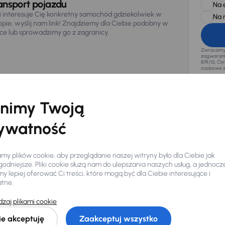
ansport pojazdu
Na 
li interesuje Cię konkretny samochód gdziekolwiek w
Na 
opie, wyślij nam link! Znajdziemy dla Ciebie podobny w
sce lub sprowadzimy go z zagranicy.
Zwracamy u
zagwaranto
874/15, Či
osobowe z
nimy Twoją
ywatność
y plików cookie, aby przeglądanie naszej witryny było dla Ciebie jak
odniejsze. Pliki cookie służą nam do ulepszania naszych usług, a jednocz
 lepiej oferować Ci treści, które mogą być dla Ciebie interesujące i
atne.
zaj plikami cookie
Ciebie
ie akceptuję
Zaakceptuj wszystko