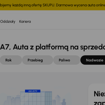
bijemy każdą inną ofertę SKUPU. Darmowa wycena auta onli
Oddziały
Kariera
7, Auta z platformą na sprzed
Rok
Przebieg
Paliwo
Nadwozie
Nie
zap