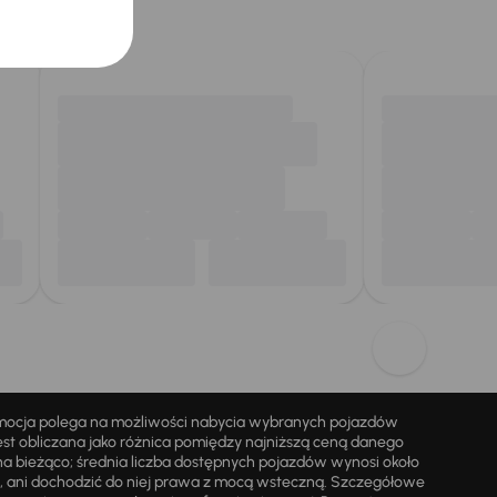
omocja polega na możliwości nabycia wybranych pojazdów
st obliczana jako różnica pomiędzy najniższą ceną danego
na bieżąco; średnia liczba dostępnych pojazdów wynosi około
i, ani dochodzić do niej prawa z mocą wsteczną. Szczegółowe