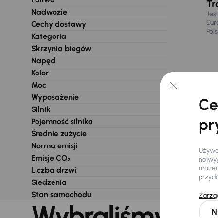
Tr
Nadwozie
Jeś
Eur
Cechy dostawy
Pol
Kategoria
Skrzynia biegów
Napęd
Kolor
Moc
Wyposażenie
Ce
Silnik
pr
Pojemność silnika
Średnie zużycie
Norma emisji
Używam
Emisje CO₂
najwyg
możemy
Liczba drzwi
przyd
Siedzenia
Stan samochodu
Zarząd
Wybraliśmy dla 
N