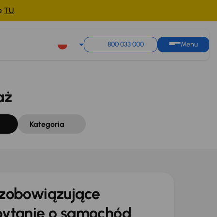
ne
TU
.
Sortuj według
Zapisz wyszukiwanie
800 033 000
Menu
aż
Kategoria
zobowiązujące
ytanie o samochód