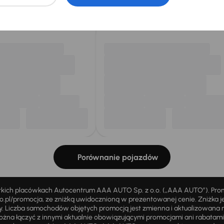
my dla Ciebie
do 400 pojazdów
każdego dnia.
Porównanie pojazdów
stkich placówkach Autocentrum AAA AUTO Sp. z o.o. („AAA AUTO”). Pr
pl/promocja, ze zniżką uwidocznioną w prezentowanej cenie. Zniżka je
ży. Liczba samochodów objętych promocją jest zmienna i aktualizowana 
ożna łączyć z innymi aktualnie obowiązującymi promocjami ani rabatam