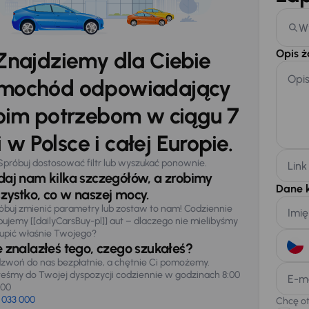
W
Opis 
Znajdziemy dla Ciebie
Opi
mochód odpowiadający
im potrzebom w ciągu 7
 w Polsce i całej Europie.
Spróbuj dostosować filtr lub wyszukać ponownie.
Link
daj nam kilka szczegółów, a zrobimy
Dane 
zystko, co w naszej mocy.
óbuj zmienić parametry lub zostaw to nam! Codziennie
Imię
pujemy [[dailyCarsBuy-pl]] aut – dlaczego nie mielibyśmy
upić właśnie Twojego?
e znalazłeś tego, czego szukałeś?
zwoń do nas bezpłatnie, a chętnie Ci pomożemy.
teśmy do Twojej dyspozycji codziennie w godzinach 8:00
E-m
:00
 033 000
Chcę o