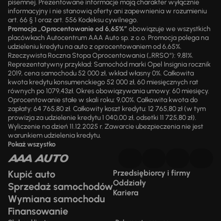
pisemnej. Prezentowane informacje mają charakter wyłącznie
informacyjny i nie stanowią oferty ani zapewnienia w rozumieniu
art. 66 § 1 oraz art. 556 Kodeksu cywilnego.
Promocja „Oprocentowanie od 6,65%”
obowiązuje we wszystkich
placówkach Autocentrum AAA Auto sp. z o.o. Promocja polega na
udzieleniu kredytu na auto z oprocentowaniem od 6,65%.
Rzeczywista Roczna Stopa Oprocentowania („RRSO“): 9,81%.
Reprezentatywny przykład: Samochód marki Opel Insignia rocznik
2019, cena samochodu 52 000 zł, wkład własny 0%. Całkowita
kwota kredytu konsumenckiego 52 000 zł, 60 miesięcznych rat
równych po 1079,43zł. Okres obowiązywania umowy: 60 miesięcy.
Oprocentowanie stałe w skali roku: 9,00%. Całkowita kwota do
zapłaty: 64 765,80 zł. Całkowity koszt kredytu: 12 765,80 zł (w tym
prowizja za udzielenie kredytu 1 040,00 zł, odsetki 11 725,80 zł).
Wyliczenie na dzień 11.12.2025 r. Zawarcie ubezpieczenia nie jest
warunkiem udzielenia kredytu.
Pokaż wszystko
Kupić auto
Przedsiębiorcy i firmy
Oddziały
Sprzedaż samochodów
Kariera
Wymiana samochodu
Finansowanie