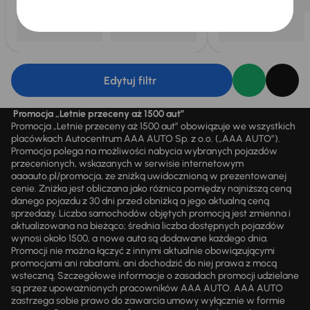
Edytuj filtr
Promocja „Letnie przeceny aż 1500 aut”
Promocja „Letnie przeceny aż 1500 aut” obowiązuje we wszystkich
placówkach Autocentrum AAA AUTO Sp. z o.o. („AAA AUTO”).
Promocja polega na możliwości nabycia wybranych pojazdów
przecenionych, wskazanych w serwisie internetowym
aaaauto.pl/promocja, ze zniżką uwidocznioną w prezentowanej
cenie. Zniżka jest obliczana jako różnica pomiędzy najniższą ceną
danego pojazdu z 30 dni przed obniżką a jego aktualną ceną
sprzedaży. Liczba samochodów objętych promocją jest zmienna i
aktualizowana na bieżąco; średnia liczba dostępnych pojazdów
wynosi około 1500, a nowe auta są dodawane każdego dnia.
Promocji nie można łączyć z innymi aktualnie obowiązującymi
promocjami ani rabatami, ani dochodzić do niej prawa z mocą
wsteczną. Szczegółowe informacje o zasadach promocji udzielane
są przez upoważnionych pracowników AAA AUTO. AAA AUTO
zastrzega sobie prawo do zawarcia umowy wyłącznie w formie