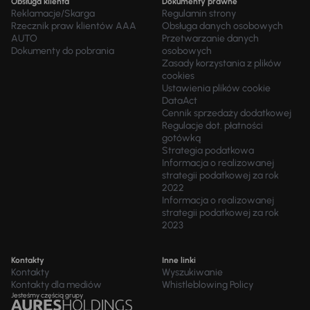
Obsługa klienta
Dokumenty prawne
Reklamacje/Skarga
Regulamin strony
Rzecznik praw klientów AAA
Obsługa danych osobowych
AUTO
Przetwarzanie danych
Dokumenty do pobrania
osobowych
Zasady korzystania z plików
cookies
Ustawienia plików cookie
DataAct
Cennik sprzedaży dodatkowej
Regulacje dot. płatności
gotówką
Strategia podatkowa
Informacja o realizowanej
strategii podatkowej za rok
2022
Informacja o realizowanej
strategii podatkowej za rok
2023
Kontakty
Inne linki
Kontakty
Wyszukiwanie
Kontakty dla mediów
Whistleblowing Policy
Jesteśmy częścią grupy