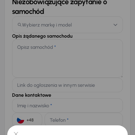
Niezobowiązujące zapytanie o
samochód
Wybierz markę i model
Opis żądanego samochodu
Opisz samochód
*
Link do ogłoszenia w innym serwisie
Dane kontaktowe
Imię i nazwisko
*
Telefon
*
+48
E-mail
*