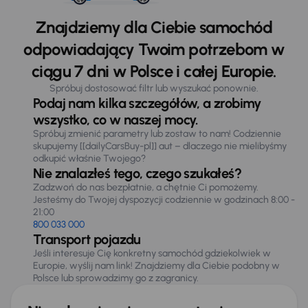
Znajdziemy dla Ciebie samochód
odpowiadający Twoim potrzebom w
ciągu 7 dni w Polsce i całej Europie.
Spróbuj dostosować filtr lub wyszukać ponownie.
Podaj nam kilka szczegółów, a zrobimy
wszystko, co w naszej mocy.
Spróbuj zmienić parametry lub zostaw to nam! Codziennie
skupujemy [[dailyCarsBuy-pl]] aut – dlaczego nie mielibyśmy
odkupić właśnie Twojego?
Nie znalazłeś tego, czego szukałeś?
Zadzwoń do nas bezpłatnie, a chętnie Ci pomożemy.
Jesteśmy do Twojej dyspozycji codziennie w godzinach 8:00 -
21:00
800 033 000
Transport pojazdu
Jeśli interesuje Cię konkretny samochód gdziekolwiek w
Europie, wyślij nam link! Znajdziemy dla Ciebie podobny w
Polsce lub sprowadzimy go z zagranicy.