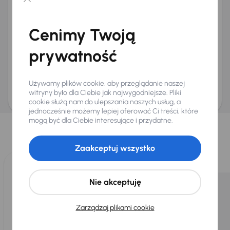
Chcę otrzymywać informacje o ofertach rabatowych
Na e-mail
(opcjonalnie)
Cenimy Twoją
Na numer telefonu
(opcjonalnie)
prywatność
Wyślij zapytanie
Zwracamy uwagę, że umówienie spotkania nie jest równoznaczne z rezerwacją
ani zagwarantowaną dostępnością pojazdu. AURES Holdings a.s., z siedzibą
Używamy plików cookie, aby przeglądanie naszej
Dopraváků 874/15, Čimice, 184 00 Praga 8, będzie przechowywać i przetwarzać
Twoje dane osobowe zgodnie z zasadami ochrony i przetwarzania
danych
witryny było dla Ciebie jak najwygodniejsze. Pliki
osobowych
.
cookie służą nam do ulepszania naszych usług, a
jednocześnie możemy lepiej oferować Ci treści, które
Wybraliśmy dla Ciebie
mogą być dla Ciebie interesujące i przydatne.
Wybieramy dla Ciebie
najlepsze pojazdy
z naszej oferty. Kupimy
dla Ciebie
do 400 pojazdów
każdego dnia.
Zaakceptuj wszystko
Nie akceptuję
Zarządzaj plikami cookie