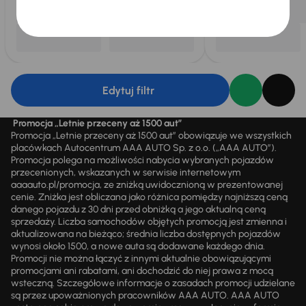
Edytuj filtr
Promocja „Letnie przeceny aż 1500 aut”
Promocja „Letnie przeceny aż 1500 aut” obowiązuje we wszystkich
placówkach Autocentrum AAA AUTO Sp. z o.o. („AAA AUTO”).
Promocja polega na możliwości nabycia wybranych pojazdów
przecenionych, wskazanych w serwisie internetowym
aaaauto.pl/promocja, ze zniżką uwidocznioną w prezentowanej
cenie. Zniżka jest obliczana jako różnica pomiędzy najniższą ceną
danego pojazdu z 30 dni przed obniżką a jego aktualną ceną
sprzedaży. Liczba samochodów objętych promocją jest zmienna i
aktualizowana na bieżąco; średnia liczba dostępnych pojazdów
wynosi około 1500, a nowe auta są dodawane każdego dnia.
Promocji nie można łączyć z innymi aktualnie obowiązującymi
promocjami ani rabatami, ani dochodzić do niej prawa z mocą
wsteczną. Szczegółowe informacje o zasadach promocji udzielane
są przez upoważnionych pracowników AAA AUTO. AAA AUTO