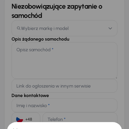
Niezobowiązujące zapytanie o
samochód
Wybierz markę i model
Opis żądanego samochodu
Opisz samochód
*
Link do ogłoszenia w innym serwisie
Dane kontaktowe
Imię i nazwisko
*
Telefon
*