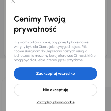
+48
E-mail
*
Chcę otrzymywać informacje o ofertach rabatowych
Cenimy Twoją
Na e-mail
(opcjonalnie)
Na numer telefonu
(opcjonalnie)
prywatność
Wyślij zapytanie
Zwracamy uwagę, że umówienie spotkania nie jest równoznaczne z rezerwacją
Używamy plików cookie, aby przeglądanie naszej
ani zagwarantowaną dostępnością pojazdu. AURES Holdings a.s., z siedzibą
Dopraváků 874/15, Čimice, 184 00 Praga 8, będzie przechowywać i przetwarzać
witryny było dla Ciebie jak najwygodniejsze. Pliki
Twoje dane osobowe zgodnie z zasadami ochrony i przetwarzania
danych
cookie służą nam do ulepszania naszych usług, a
osobowych
.
jednocześnie możemy lepiej oferować Ci treści, które
Wybraliśmy dla Ciebie
mogą być dla Ciebie interesujące i przydatne.
Wybieramy dla Ciebie
najlepsze pojazdy
z naszej oferty. Kupimy
Zaakceptuj wszystko
dla Ciebie
do 400 pojazdów
każdego dnia.
Nie akceptuję
Zarządzaj plikami cookie