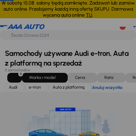
Audi
e-tron
Auta z platformą
Anuluj wszystko
W sobotę 15.08. salony będą zamknięte. Zadzwoń lub zamów
auto online. Przebijemy każdą inną ofertę SKUPU. Darmowa
wycena auta online
TU
.
Samochody używane Audi e-tron, Auta
z platformą na sprzedaż
0 samochodów
3
Marka i model
Cena
Rata
R
Audi
e-tron
Auta z platformą
Anuluj wszystko