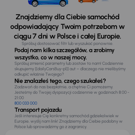
Znajdziemy dla Ciebie samochód
odpowiadający Twoim potrzebom w
ciągu 7 dni w Polsce i całej Europie.
Spróbuj dostosować filtr lub wyszukać ponownie.
Podaj nam kilka szczegółów, a zrobimy
wszystko, co w naszej mocy.
Spróbuj zmienić parametry lub zostaw to nam! Codziennie
skupujemy [[dailyCarsBuy-pl]] aut – dlaczego nie mielibyśmy
odkupić właśnie Twojego?
Nie znalazłeś tego, czego szukałeś?
Zadzwoń do nas bezpłatnie, a chętnie Ci pomożemy.
Jesteśmy do Twojej dyspozycji codziennie w godzinach 8:00 -
21:00
800 033 000
Transport pojazdu
Jeśli interesuje Cię konkretny samochód gdziekolwiek w
Europie, wyślij nam link! Znajdziemy dla Ciebie podobny w
Polsce lub sprowadzimy go z zagranicy.