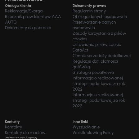
Obsługa klienta
Dokumenty prawne
Reklamacje/Skarga
Regulamin strony
Rzecznik praw klientów AAA
Obsługa danych osobowych
AUTO
Przetwarzanie danych
Dokumenty do pobrania
osobowych
Zasady korzystania z plików
cookies
Ustawienia plików cookie
DataAct
Cennik sprzedaży dodatkowej
Regulacje dot. płatności
gotówką
Strategia podatkowa
Informacja o realizowanej
strategii podatkowej za rok
2022
Informacja o realizowanej
strategii podatkowej za rok
2023
Kontakty
Inne linki
Kontakty
Wyszukiwanie
Kontakty dla mediów
Whistleblowing Policy
Jesteśmy częścią grupy