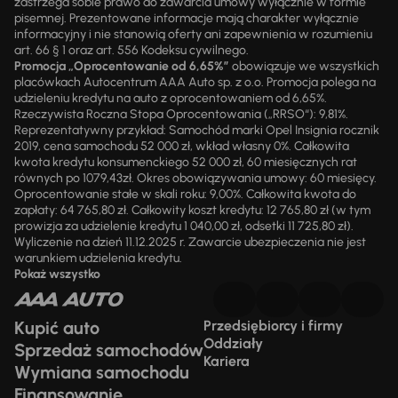
zastrzega sobie prawo do zawarcia umowy wyłącznie w formie
pisemnej. Prezentowane informacje mają charakter wyłącznie
informacyjny i nie stanowią oferty ani zapewnienia w rozumieniu
art. 66 § 1 oraz art. 556 Kodeksu cywilnego.
Promocja „Oprocentowanie od 6,65%”
obowiązuje we wszystkich
placówkach Autocentrum AAA Auto sp. z o.o. Promocja polega na
udzieleniu kredytu na auto z oprocentowaniem od 6,65%.
Rzeczywista Roczna Stopa Oprocentowania („RRSO“): 9,81%.
Reprezentatywny przykład: Samochód marki Opel Insignia rocznik
2019, cena samochodu 52 000 zł, wkład własny 0%. Całkowita
kwota kredytu konsumenckiego 52 000 zł, 60 miesięcznych rat
równych po 1079,43zł. Okres obowiązywania umowy: 60 miesięcy.
Oprocentowanie stałe w skali roku: 9,00%. Całkowita kwota do
zapłaty: 64 765,80 zł. Całkowity koszt kredytu: 12 765,80 zł (w tym
prowizja za udzielenie kredytu 1 040,00 zł, odsetki 11 725,80 zł).
Wyliczenie na dzień 11.12.2025 r. Zawarcie ubezpieczenia nie jest
warunkiem udzielenia kredytu.
Pokaż wszystko
Kupić auto
Przedsiębiorcy i firmy
Oddziały
Sprzedaż samochodów
Kariera
Wymiana samochodu
Finansowanie