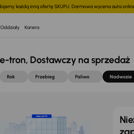
bijemy każdą inną ofertę SKUPU. Darmowa wycena auta onli
Oddziały
Kariera
-tron, Dostawczy na sprzedaż
Rok
Przebieg
Paliwo
Nadwozie
Nie
zap