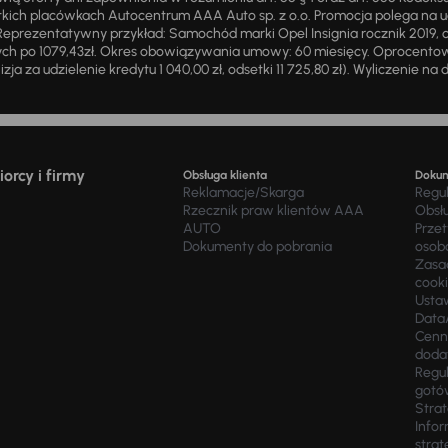
ich placówkach Autocentrum AAA Auto sp. z o.o. Promocja polega na ud
eprezentatywny przykład: Samochód marki Opel Insignia rocznik 2019, 
ch po 1079,43zł. Okres obowiązywania umowy: 60 miesięcy. Oprocentowan
zja za udzielenie kredytu 1 040,00 zł, odsetki 11 725,80 zł). Wyliczenie n
orcy i firmy
Obsługa klienta
Doku
Reklamacje/Skarga
Regu
Rzecznik praw klientów AAA
Obsł
AUTO
Prze
Dokumenty do pobrania
osob
Zasad
cook
Usta
Data
Cenn
doda
Regul
gotó
Stra
Infor
strat