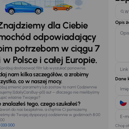
W
Opis 
Znajdziemy dla Ciebie
Opi
mochód odpowiadający
im potrzebom w ciągu 7
 w Polsce i całej Europie.
Spróbuj dostosować filtr lub wyszukać ponownie.
Link
daj nam kilka szczegółów, a zrobimy
Dane 
zystko, co w naszej mocy.
óbuj zmienić parametry lub zostaw to nam! Codziennie
Imię
pujemy [[dailyCarsBuy-pl]] aut – dlaczego nie mielibyśmy
upić właśnie Twojego?
e znalazłeś tego, czego szukałeś?
zwoń do nas bezpłatnie, a chętnie Ci pomożemy.
teśmy do Twojej dyspozycji codziennie w godzinach 8:00
E-m
:00
 033 000
Chcę o