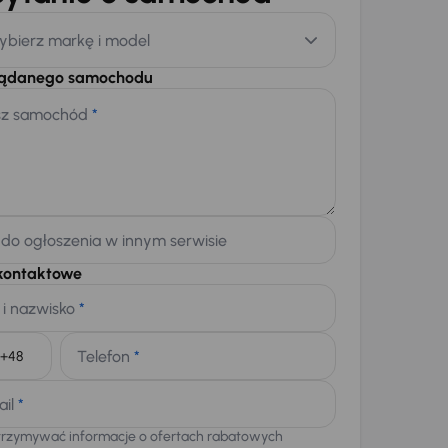
ybierz markę i model
żądanego samochodu
sz samochód
*
 do ogłoszenia w innym serwisie
kontaktowe
 i nazwisko
*
Telefon
*
+48
ail
*
trzymywać informacje o ofertach rabatowych