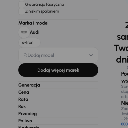
Gwarancja fabryczna
Z niskim spalaniem
Marka i model
Audi
sa
e-tron
Two
Dodaj model
dni
Dodaj więcej marek
Po
ws
Generacja
Spr
sku
Cena
odk
Rata
Ni
Rok
Zad
Przebieg
Jes
- 21
Paliwo
800
Nadwozie