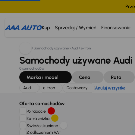
Prze
Szukam:
Audi
e-tron
Dostawczy
Anuluj wszystko
Kup
Sprzedaj / Wymień
Finansowanie
Samochody używane
Audi
e-tron
Samochody używane Audi e
0 samochodów
Marka i model
Cena
Rata
Audi
e-tron
Dostawczy
Anuluj wszystko
Oferta samochodów
Po rabacie
Extra zniżka
Świeżo skupione
Z odliczeniem VAT