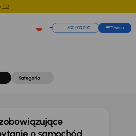
ne
TU
.
Sortuj według
Zapisz wyszukiwanie
800 033 000
Menu
Kategoria
zobowiązujące
ytanie o samochód