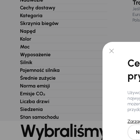
Tr
Cechy dostawy
Jeś
Eur
Kategoria
Pol
Skrzynia biegów
Napęd
Kolor
Moc
Wyposażenie
Ce
Silnik
Pojemność silnika
pr
Średnie zużycie
Norma emisji
Używam
Emisje CO₂
najwyg
Liczba drzwi
możemy
Siedzenia
przyd
Stan samochodu
Zarząd
Wybraliśmy dla 
N