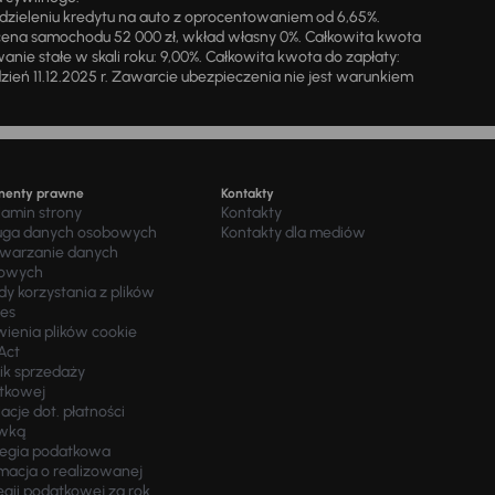
zieleniu kredytu na auto z oprocentowaniem od 6,65%.
cena samochodu 52 000 zł, wkład własny 0%. Całkowita kwota
ie stałe w skali roku: 9,00%. Całkowita kwota do zapłaty:
a dzień 11.12.2025 r. Zawarcie ubezpieczenia nie jest warunkiem
menty prawne
Kontakty
lamin strony
Kontakty
uga danych osobowych
Kontakty dla mediów
twarzanie danych
owych
y korzystania z plików
ies
wienia plików cookie
Act
ik sprzedaży
tkowej
acje dot. płatności
wką
tegia podatkowa
macja o realizowanej
egii podatkowej za rok