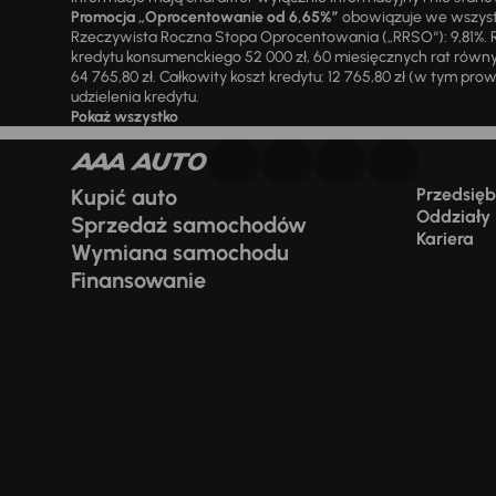
Promocja „Oprocentowanie od 6,65%”
obowiązuje we wszystk
Rzeczywista Roczna Stopa Oprocentowania („RRSO“): 9,81%. R
kredytu konsumenckiego 52 000 zł, 60 miesięcznych rat równy
64 765,80 zł. Całkowity koszt kredytu: 12 765,80 zł (w tym prowi
udzielenia kredytu.
Pokaż wszystko
Kupić auto
Przedsiębi
Oddziały
Sprzedaż samochodów
Kariera
Wymiana samochodu
Finansowanie