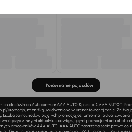
my dla Ciebie
do 400 pojazdów
każdego dnia.
Porównanie pojazdów
stkich placówkach Autocentrum AAA AUTO Sp. z o.o. („AAA AUTO”). Pr
pl/promocja, ze zniżką uwidocznioną w prezentowanej cenie. Zniżka je
ży. Liczba samochodów objętych promocją jest zmienna i aktualizowana 
ożna łączyć z innymi aktualnie obowiązującymi promocjami ani rabatam
żnionych pracowników AAA AUTO. AAA AUTO zastrzega sobie prawo do 
ią oferty ani zapewnienia w rozumieniu art. 66 § 1 oraz art. 556 Kodeks