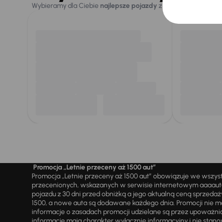
Wybieramy dla Ciebie
najlepsze pojazdy
z naszej oferty. Kupi
Promocja „Letnie przeceny aż 1500 aut”
Promocja „Letnie przeceny aż 1500 aut” obowiązuje we wszy
przecenionych, wskazanych w serwisie internetowym aaaauto.
pojazdu z 30 dni przed obniżką a jego aktualną ceną sprzeda
1500, a nowe auta są dodawane każdego dnia. Promocji nie m
informacje o zasadach promocji udzielane są przez upowa
informacje mają charakter wyłącznie informacyjny i nie stanow