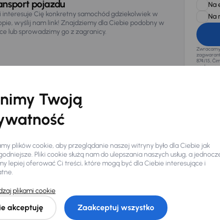
ansport pojazdu
Na 
li interesuje Cię konkretny samochód gdziekolwiek w
Na 
opie, wyślij nam link! Znajdziemy dla Ciebie podobny w
sce lub sprowadzimy go z zagranicy.
Zwracamy u
zagwaranto
874/15, Či
osobowe z
nimy Twoją
ywatność
y plików cookie, aby przeglądanie naszej witryny było dla Ciebie jak
odniejsze. Pliki cookie służą nam do ulepszania naszych usług, a jednocz
 lepiej oferować Ci treści, które mogą być dla Ciebie interesujące i
atne.
zaj plikami cookie
Ciebie
ie akceptuję
Zaakceptuj wszystko