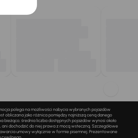
omocja polega na możliwości nabycia wybranych pojazdów
st obliczana jako różnica pomiędzy najniższą ceną danego
na bieżąco; średnia liczba dostępnych pojazdów wynosi około
i, ani dochodzić do niej prawa z mocą wsteczną. Szczegółowe
zawarcia umowy wyłącznie w formie pisemnej. Prezentowane
u cywilnego.