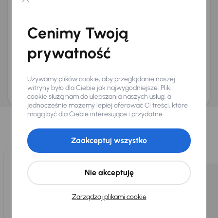
Chcę otrzymywać informacje o ofertach rabatowych
Na e-mail
(opcjonalnie)
Cenimy Twoją
Na numer telefonu
(opcjonalnie)
prywatność
Wyślij zapytanie
Zwracamy uwagę, że umówienie spotkania nie jest równoznaczne z rezerwacją
ani zagwarantowaną dostępnością pojazdu. AURES Holdings a.s., z siedzibą
Używamy plików cookie, aby przeglądanie naszej
Dopraváků 874/15, Čimice, 184 00 Praga 8, będzie przechowywać i przetwarzać
Twoje dane osobowe zgodnie z zasadami ochrony i przetwarzania
danych
witryny było dla Ciebie jak najwygodniejsze. Pliki
osobowych
.
cookie służą nam do ulepszania naszych usług, a
jednocześnie możemy lepiej oferować Ci treści, które
Wybraliśmy dla Ciebie
mogą być dla Ciebie interesujące i przydatne.
Wybieramy dla Ciebie
najlepsze pojazdy
z naszej oferty. Kupimy
dla Ciebie
do 400 pojazdów
każdego dnia.
Zaakceptuj wszystko
Nie akceptuję
Zarządzaj plikami cookie