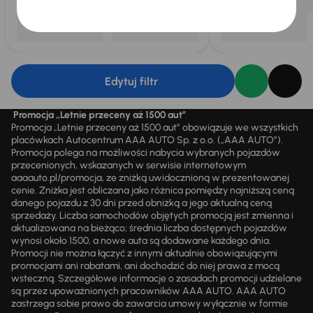
Edytuj filtr
Promocja „Letnie przeceny aż 1500 aut”
Promocja „Letnie przeceny aż 1500 aut” obowiązuje we wszystkich
placówkach Autocentrum AAA AUTO Sp. z o.o. („AAA AUTO”).
Promocja polega na możliwości nabycia wybranych pojazdów
przecenionych, wskazanych w serwisie internetowym
aaaauto.pl/promocja, ze zniżką uwidocznioną w prezentowanej
cenie. Zniżka jest obliczana jako różnica pomiędzy najniższą ceną
danego pojazdu z 30 dni przed obniżką a jego aktualną ceną
sprzedaży. Liczba samochodów objętych promocją jest zmienna i
aktualizowana na bieżąco; średnia liczba dostępnych pojazdów
wynosi około 1500, a nowe auta są dodawane każdego dnia.
Promocji nie można łączyć z innymi aktualnie obowiązującymi
promocjami ani rabatami, ani dochodzić do niej prawa z mocą
wsteczną. Szczegółowe informacje o zasadach promocji udzielane
są przez upoważnionych pracowników AAA AUTO. AAA AUTO
zastrzega sobie prawo do zawarcia umowy wyłącznie w formie