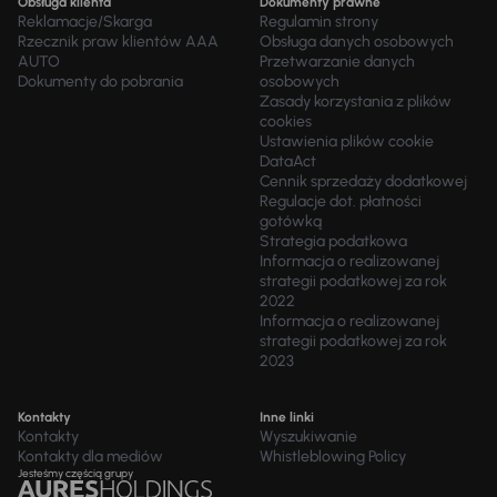
Obsługa klienta
Dokumenty prawne
Reklamacje/Skarga
Regulamin strony
Rzecznik praw klientów AAA
Obsługa danych osobowych
AUTO
Przetwarzanie danych
Dokumenty do pobrania
osobowych
Zasady korzystania z plików
cookies
Ustawienia plików cookie
DataAct
Cennik sprzedaży dodatkowej
Regulacje dot. płatności
gotówką
Strategia podatkowa
Informacja o realizowanej
strategii podatkowej za rok
2022
Informacja o realizowanej
strategii podatkowej za rok
2023
Kontakty
Inne linki
Kontakty
Wyszukiwanie
Kontakty dla mediów
Whistleblowing Policy
Jesteśmy częścią grupy