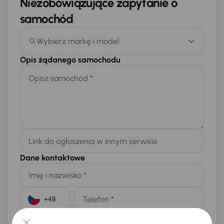
Niezobowiązujące zapytanie o
samochód
Wybierz markę i model
Opis żądanego samochodu
Opisz samochód
*
Link do ogłoszenia w innym serwisie
Dane kontaktowe
Imię i nazwisko
*
Telefon
*
+48
E-mail
*