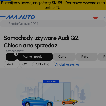
Audi
Q2
Chłodnia
Anuluj wszystko
Przebijemy każdą inną ofertę SKUPU. Darmowa wycena auta
online
TU
.
Samochody używane Audi Q2,
Chłodnia na sprzedaż
0 samochodów
3
Marka i model
Cena
Rata
R
Audi
Q2
Chłodnia
Anuluj wszystko