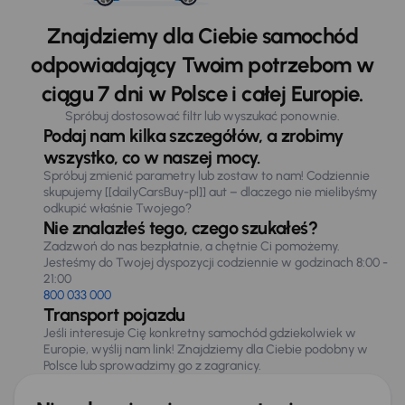
Znajdziemy dla Ciebie samochód
odpowiadający Twoim potrzebom w
ciągu 7 dni w Polsce i całej Europie.
Spróbuj dostosować filtr lub wyszukać ponownie.
Podaj nam kilka szczegółów, a zrobimy
wszystko, co w naszej mocy.
Spróbuj zmienić parametry lub zostaw to nam! Codziennie
skupujemy [[dailyCarsBuy-pl]] aut – dlaczego nie mielibyśmy
odkupić właśnie Twojego?
Nie znalazłeś tego, czego szukałeś?
Zadzwoń do nas bezpłatnie, a chętnie Ci pomożemy.
Jesteśmy do Twojej dyspozycji codziennie w godzinach 8:00 -
21:00
800 033 000
Transport pojazdu
Jeśli interesuje Cię konkretny samochód gdziekolwiek w
Europie, wyślij nam link! Znajdziemy dla Ciebie podobny w
Polsce lub sprowadzimy go z zagranicy.