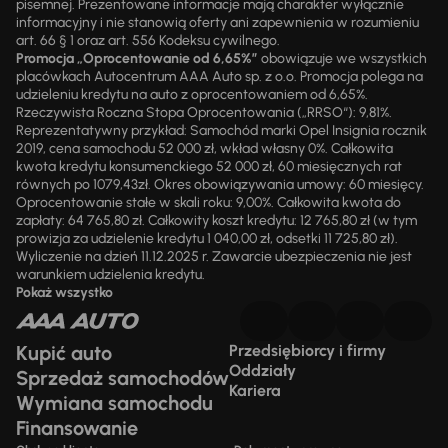
pisemnej. Prezentowane informacje mają charakter wyłącznie
informacyjny i nie stanowią oferty ani zapewnienia w rozumieniu
art. 66 § 1 oraz art. 556 Kodeksu cywilnego.
Promocja „Oprocentowanie od 6,65%”
obowiązuje we wszystkich
placówkach Autocentrum AAA Auto sp. z o.o. Promocja polega na
udzieleniu kredytu na auto z oprocentowaniem od 6,65%.
Rzeczywista Roczna Stopa Oprocentowania („RRSO“): 9,81%.
Reprezentatywny przykład: Samochód marki Opel Insignia rocznik
2019, cena samochodu 52 000 zł, wkład własny 0%. Całkowita
kwota kredytu konsumenckiego 52 000 zł, 60 miesięcznych rat
równych po 1079,43zł. Okres obowiązywania umowy: 60 miesięcy.
Oprocentowanie stałe w skali roku: 9,00%. Całkowita kwota do
zapłaty: 64 765,80 zł. Całkowity koszt kredytu: 12 765,80 zł (w tym
prowizja za udzielenie kredytu 1 040,00 zł, odsetki 11 725,80 zł).
Wyliczenie na dzień 11.12.2025 r. Zawarcie ubezpieczenia nie jest
warunkiem udzielenia kredytu.
Pokaż wszystko
Kupić auto
Przedsiębiorcy i firmy
Oddziały
Sprzedaż samochodów
Kariera
Wymiana samochodu
Finansowanie