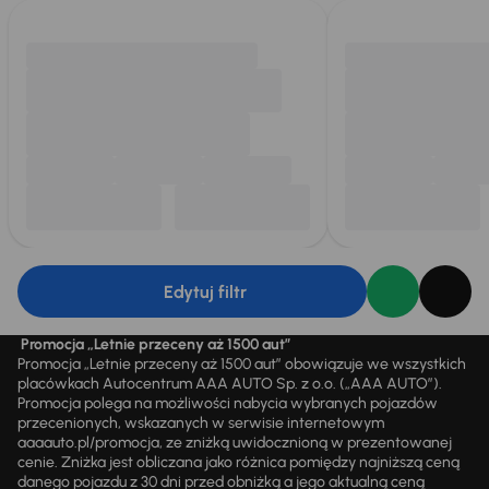
Edytuj filtr
Promocja „Letnie przeceny aż 1500 aut”
Promocja „Letnie przeceny aż 1500 aut” obowiązuje we wszystkich
placówkach Autocentrum AAA AUTO Sp. z o.o. („AAA AUTO”).
Promocja polega na możliwości nabycia wybranych pojazdów
przecenionych, wskazanych w serwisie internetowym
aaaauto.pl/promocja, ze zniżką uwidocznioną w prezentowanej
cenie. Zniżka jest obliczana jako różnica pomiędzy najniższą ceną
danego pojazdu z 30 dni przed obniżką a jego aktualną ceną