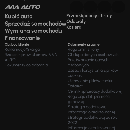
Kupić auto
Przedsiębiorcy i firmy
Oddziały
Sprzedaż samochodów
Kariera
Wymiana samochodu
Finansowanie
Obsługa klienta
Dokumenty prawne
Reklamacje/Skarga
Regulamin strony
Rzecznik praw klientów AAA
Obsługa danych osobowych
AUTO
Przetwarzanie danych
Dokumenty do pobrania
osobowych
Zasady korzystania z plików
cookies
Ustawienia plików cookie
DataAct
Cennik sprzedaży dodatkowej
Regulacje dot. płatności
gotówką
Strategia podatkowa
Informacja o realizowanej
strategii podatkowej za rok
2022
Informacja o realizowanej