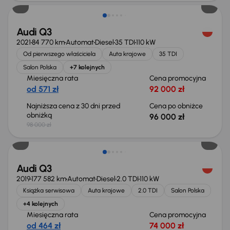
Audi Q3
2021
84 770 km
Automat
Diesel
35 TDI
110 kW
Od pierwszego właściciela
Auta krajowe
35 TDI
Salon Polska
+7 kolejnych
Miesięczna rata
Cena promocyjna
od 571 zł
92 000 zł
Najniższa cena z 30 dni przed
Cena po obniżce
obniżką
96 000 zł
98 000 zł
Taniej o 4 000 zł
Audi Q3
2019
177 582 km
Automat
Diesel
2.0 TDI
110 kW
Książka serwisowa
Auta krajowe
2.0 TDI
Salon Polska
+4 kolejnych
Miesięczna rata
Cena promocyjna
od 464 zł
74 000 zł