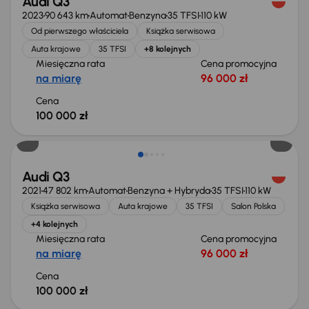
Audi Q3
2023
90 643 km
Automat
Benzyna
35 TFSI
110 kW
Od pierwszego właściciela
Książka serwisowa
Auta krajowe
35 TFSI
+8 kolejnych
Miesięczna rata
Cena promocyjna
na miarę
96 000 zł
Cena
100 000 zł
Świeżo skupione
Audi Q3
2021
47 802 km
Automat
Benzyna + Hybryda
35 TFSI
110 kW
Książka serwisowa
Auta krajowe
35 TFSI
Salon Polska
+4 kolejnych
Miesięczna rata
Cena promocyjna
na miarę
96 000 zł
Cena
100 000 zł
Taniej o 2 000 zł