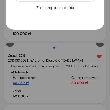
Auta krajowe
35 TFSI
Salon Polska
Automat
Zarządzaj plikami cookie
+6 kolejnych
Miesięczna rata
Cena promocyjna
na miarę
96 000 zł
Cena
100 000 zł
Audi Q3
2015
130 203 km
Automat
Diesel
2.0 TDI
135 kW
4x4
Książka serwisowa
Auta krajowe
2.0 TDI
Salon Polska
+8 kolejnych
Miesięczna rata
Cena promocyjna
od 369 zł
58 000 zł
Cena
62 000 zł
Świeżo skupione