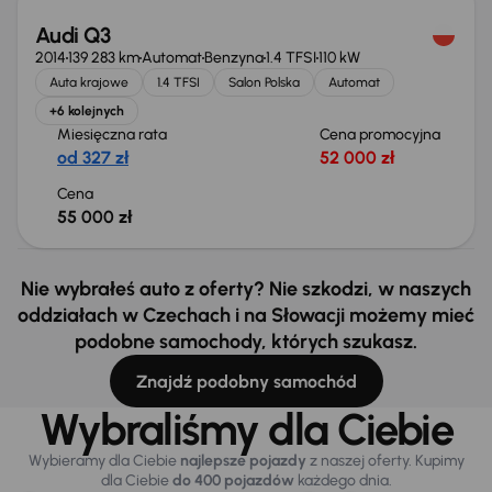
Audi Q3
2014
139 283 km
Automat
Benzyna
1.4 TFSI
110 kW
Auta krajowe
1.4 TFSI
Salon Polska
Automat
+6 kolejnych
Miesięczna rata
Cena promocyjna
od 327 zł
52 000 zł
Cena
55 000 zł
Nie wybrałeś auto z oferty? Nie szkodzi, w naszych
oddziałach w Czechach i na Słowacji możemy mieć
podobne samochody, których szukasz.
Znajdź podobny samochód
Wybraliśmy dla Ciebie
Wybieramy dla Ciebie
najlepsze pojazdy
z naszej oferty. Kupimy
dla Ciebie
do 400 pojazdów
każdego dnia.