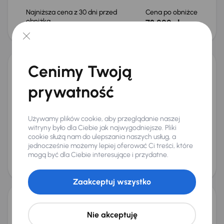
Najniższa cena z 30 dni przed
Cena po obniżce
obniżką
78 000 zł
82 000 zł
Taniej o 2 000 zł
Cenimy Twoją
Audi Q3
prywatność
2021
31 260 km
Benzyna
35 TFSI
110 kW
Od pierwszego właściciela
Książka serwisowa
Auta krajowe
35 TFSI
+8 kolejnych
Używamy plików cookie, aby przeglądanie naszej
Miesięczna rata
Cena promocyjna
witryny było dla Ciebie jak najwygodniejsze. Pliki
od 571 zł
92 000 zł
cookie służą nam do ulepszania naszych usług, a
jednocześnie możemy lepiej oferować Ci treści, które
Najniższa cena z 30 dni przed
Cena po obniżce
mogą być dla Ciebie interesujące i przydatne.
obniżką
96 000 zł
98 000 zł
Możliwość odliczenia VAT
Zaakceptuj wszystko
Audi Q3 35 TFSI
Nie akceptuję
2019
64 323 km
Automat
Benzyna + Hybryda
35 TFSI
110 kW