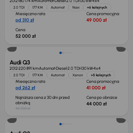
2012
180 174 km
Automat
Diesel
2.0 TDI
130 kW
4x4
2.0 TDI
177 KM
Automat
Navi
+6 kolejnych
Miesięczna rata
Cena promocyjna
od 310 zł
49 000 zł
Cena
52 000 zł
Taniej o 1 000 zł
Audi Q3
2012
220 891 km
Automat
Diesel
2.0 TDI
130 kW
4x4
2.0 TDI
177 KM
Automat
Xenon
+5 kolejnych
Miesięczna rata
Cena promocyjna
od 262 zł
41 000 zł
Najniższa cena z 30 dni przed
Cena po obniżce
obniżką
44 000 zł
45 000 zł
Świeżo skupione