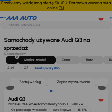
Audi
Q3
Anuluj wszystko
Przebijemy każdą inną ofertę SKUPU. Darmowa wycena auta
online
TU
.
Samochody używane Audi Q3 na
sprzedaż
12 samochodów
2
Marka i model
Cena
Rata
R
Audi
Q3
Anuluj wszystko
Możliwość odliczenia VAT
Sortuj według
Zapisz wyszukiwanie
Audi Q3
2023
145 944 km
Automat
Benzyna
35 TFSI
110 kW
Od pierwszego właściciela
Auta krajowe
35 TFSI