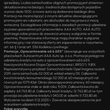
sprzedaży. Liczba samochodów objętych promocją jest zmienna i
aktualizowana na bieżąco; średnia liczba dostępnych pojazdów
wynosi około 1500, a nowe auta są dodawane każdego dnia.
Promocji nie można łączyć z innymi aktualnie obowiązującymi
promocjami ani rabatami, ani dochodzić do niej prawa z mocą
wsteczną. Szczegółowe informacje o zasadach promocji udzielane
są przez upoważnionych pracowników AAA AUTO. AAA AUTO
zastrzega sobie prawo do zawarcia umowy wyłącznie w formie
pisemnej. Prezentowane informacje mają charakter wyłącznie
informacyjny i nie stanowią oferty ani zapewnienia w rozumieniu
art. 66 § 1 oraz art. 556 Kodeksu cywilnego.
Promocja „Oprocentowanie od 6,65%”
obowiązuje we wszystkich
placówkach Autocentrum AAA Auto sp. z o.o. Promocja polega na
udzieleniu kredytu na auto z oprocentowaniem od 6,65%.
Rzeczywista Roczna Stopa Oprocentowania („RRSO“): 9,81%.
Reprezentatywny przykład: Samochód marki Opel Insignia rocznik
2019, cena samochodu 52 000 zł, wkład własny 0%. Całkowita
kwota kredytu konsumenckiego 52 000 zł, 60 miesięcznych rat
równych po 1079,43zł. Okres obowiązywania umowy: 60 miesięcy.
Oprocentowanie stałe w skali roku: 9,00%. Całkowita kwota do
zapłaty: 64 765,80 zł. Całkowity koszt kredytu: 12 765,80 zł (w tym
prowizja za udzielenie kredytu 1 040,00 zł, odsetki 11 725,80 zł).
Wyliczenie na dzień 11.12.2025 r. Zawarcie ubezpieczenia nie jest
warunkiem udzielenia kredytu.
Pokaż wszystko